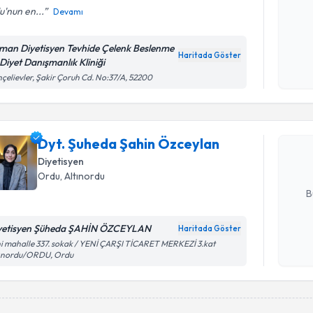
'nun en...
Devamı
Kişisel
man Diyetisyen Tevhide Çelenk Beslenme
okudum
Haritada Göster
 Diyet Danışmanlık Kliniği
işlenm
Randevu T
çelievler, Şakir Çoruh Cd. No:37/A, 52200
Dyt. Şuhe
oluşturun. 
Dyt. Şuheda Şahin Özceylan
hazırlandığ
Diyetisyen
E-posta Ad
Ordu
, Altınordu
B
yetisyen Şüheda ŞAHİN ÖZCEYLAN
Haritada Göster
Kişisel
i mahalle 337. sokak / YENİ ÇARŞI TİCARET MERKEZİ 3.kat
tınordu/ORDU, Ordu
okudum
işlenm