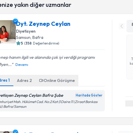
enize yakın diğer uzmanlar
Dyt. Zeynep Ceylan
Diyetisyen
Samsun
, Bafra
5
(
358
Değerlendirme)
nep hanım ilgili ve alanında çok iyi verdiği programı
ka
iyen...
Devamı
dres
1
Adres
2
Online Görüşme
yetisyen Zeynep Ceylan Bafra Şube
Haritada Göster
huriyet Mah. Hükümet Cad. No:2 Kat:3 Daire:11 (Ziraat Bankası
tü) Bafra/Samsun
Randevu T
Dyt. Zeyn