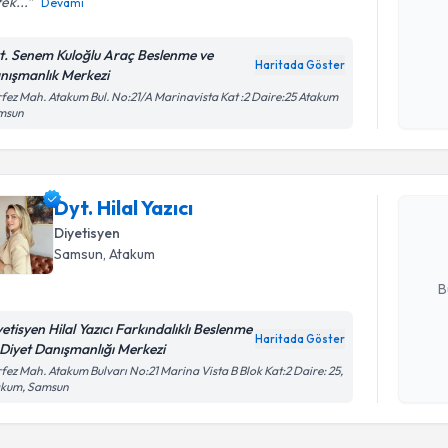
ek...
Devamı
Kişisel
t. Senem Kuloğlu Araç Beslenme ve
Haritada Göster
okudum
nışmanlık Merkezi
işlenm
fez Mah. Atakum Bul. No:21/A Marinavista Kat :2 Daire:25 Atakum
msun
Randevu T
Dyt. Hilal 
uzmandan ra
Dyt. Hilal Yazıcı
posta ile bi
Diyetisyen
Samsun
, Atakum
E-posta Ad
B
yetisyen Hilal Yazıcı Farkındalıklı Beslenme
Haritada Göster
 Diyet Danışmanlığı Merkezi
Kişisel
fez Mah. Atakum Bulvarı No:21 Marina Vista B Blok Kat:2 Daire: 25,
okudum
akum, Samsun
işlenm