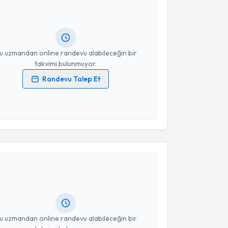
Size bu uzmandan randevu almanız için bir takvim
ında e-posta ile bilgilendireceğiz.
resiniz
u uzmandan online randevu alabileceğin bir
takvimi bulunmuyor.
Randevu Talep Et
 verilerimin işlenmesine ilişkin
Aydınlatma Metni
'ni
 ve kişisel verilerimin belirtilen kapsamda
esini kabul ediyorum.
akvimi Talebi
Takvim Talebini Gönder
m Kuloğlu
için randevu takvimi talebi oluşturun. Size
 randevu almanız için bir takvim hazırlandığında e-
lgilendireceğiz.
resiniz
u uzmandan online randevu alabileceğin bir