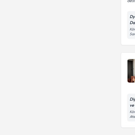
dest
Dy
Da
Kör
Sa
Di
ve
Kör
At