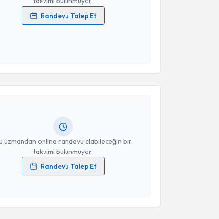
takvimi bulunmuyor.
Randevu Talep Et
 verilerimin işlenmesine ilişkin
Aydınlatma Metni
'ni
 ve kişisel verilerimin belirtilen kapsamda
esini kabul ediyorum.
akvimi Talebi
Takvim Talebini Gönder
Yazıcı
için randevu takvimi talebi oluşturun. Size bu
ndevu almanız için bir takvim hazırlandığında e-
lgilendireceğiz.
resiniz
u uzmandan online randevu alabileceğin bir
takvimi bulunmuyor.
Randevu Talep Et
 verilerimin işlenmesine ilişkin
Aydınlatma Metni
'ni
 ve kişisel verilerimin belirtilen kapsamda
esini kabul ediyorum.