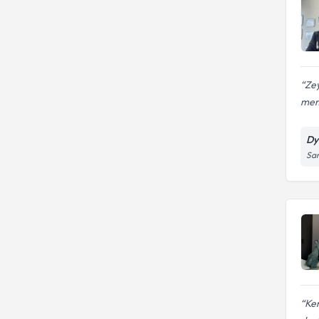
Zey
mem
Dy
Sar
Ken