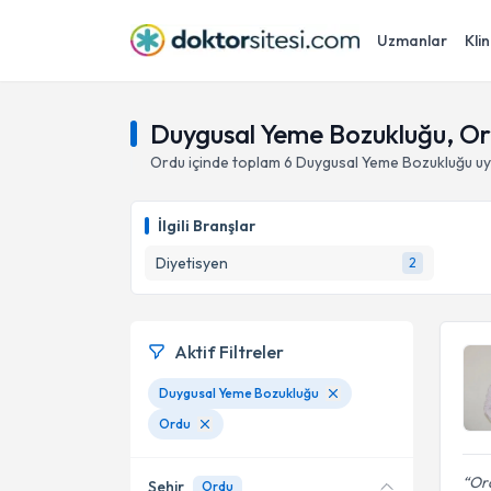
Uzmanlar
Klin
Duygusal Yeme Bozukluğu, O
Ordu
içinde toplam
6
Duygusal Yeme Bozukluğu
uy
İlgili Branşlar
Diyetisyen
2
Aktif Filtreler
Duygusal Yeme Bozukluğu
Ordu
Ord
Şehir
Ordu