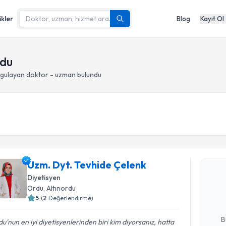
ikler
Blog
Kayıt Ol
rdu
gulayan doktor - uzman bulundu
Randevu T
Uzm. Dyt. Tevhide Çelenk
Uzm. Dyt.
oluşturun. 
Diyetisyen
hazırlandığ
Ordu
, Altınordu
5
(
2
Değerlendirme)
E-posta Ad
B
u'nun en iyi diyetisyenlerinden biri kim diyorsanız, hatta