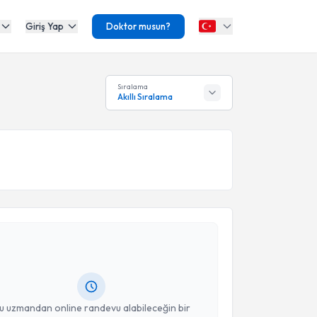
Giriş Yap
Doktor musun?
Sıralama
Akıllı Sıralama
akvimi Talebi
 Tevhide Çelenk
için randevu takvimi talebi
Size bu uzmandan randevu almanız için bir takvim
ında e-posta ile bilgilendireceğiz.
resiniz
u uzmandan online randevu alabileceğin bir