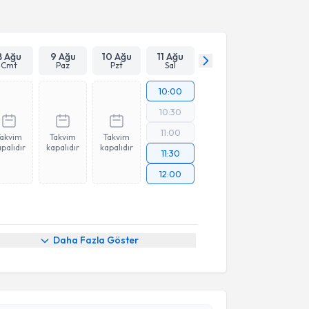
Takvim Talebini Gönder
8 Ağu
9 Ağu
10 Ağu
11 Ağu
Cmt
Paz
Pzt
Sal
10:00
10:30
11:00
Takvim
Takvim
Takvim
palıdır
kapalıdır
kapalıdır
11:30
12:00
Daha Fazla Göster
akvimi Talebi
ep Beyazarslan
için randevu takvimi talebi