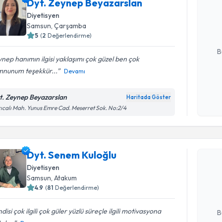
Dyt. Zeynep Beyazarslan
oluşturun. 
Diyetisyen
hazırlandığ
Samsun
, Çarşamba
5
(
2
Değerlendirme)
E-posta Ad
B
nep hanımın ilgisi yaklaşımı çok güzel ben çok
nunum teşekkür...
Devamı
Kişisel
okudum
t. Zeynep Beyazarslan
Haritada Göster
işlenm
ıcalı Mah. Yunus Emre Cad. Meserret Sok. No:2/4
Randevu T
Dyt. Senem Kuloğlu
Dyt. Sene
Diyetisyen
bu uzmandan
Samsun
, Atakum
posta ile bi
4.9
(
81
Değerlendirme)
E-posta Ad
disi çok ilgili çok güler yüzlü süreçle ilgili motivasyona
B