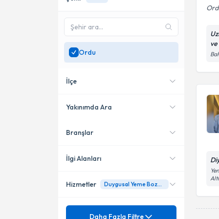
Ordu
Uz
ve
Ordu
Bah
İlçe
Yakınımda Ara
Branşlar
Konumuma yakın uzmanları
Altınordu
göster
İlgi Alanları
Di
Yen
Al
Hizmetler
Duygusal Yeme Bozukluğu
Diyetisyen
Mezuniyet
Aşırı Kilo Alımı
Daha Fazla Filtre