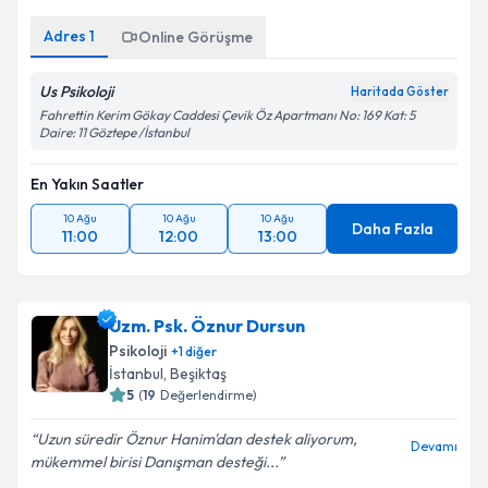
Adres
1
Online Görüşme
Us Psikoloji
Haritada Göster
Fahrettin Kerim Gökay Caddesi Çevik Öz Apartmanı No: 169 Kat: 5
Daire: 11 Göztepe /İstanbul
En Yakın Saatler
10 Ağu
10 Ağu
10 Ağu
Daha Fazla
11:00
12:00
13:00
Uzm. Psk. Öznur Dursun
Psikoloji
+
1
diğer
İstanbul
, Beşiktaş
5
(
19
Değerlendirme)
Uzun süredir Öznur Hanim'dan destek aliyorum,
Devamı
mükemmel birisi Danışman desteği...