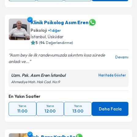
Klinik Psikolog Asım Eren
Psikoloji
+
1
diğer
İstanbul
, Üsküdar
5
(
94
Değerlendirme)
Asım bey ile ilk randevumuzda sıkıntımı kısa sürede
Devamı
anladı ve...
Uzm. Psk. Asım Eren İstanbul
Haritada Göster
Ahmediye Mah. Hak Cad. No:9
En Yakın Saatler
Yarın
Yarın
Yarın
Daha Fazla
11:00
12:00
13:00