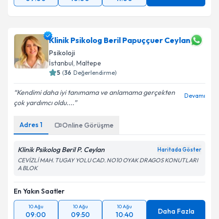
Klinik Psikolog Beril Papuççuer Ceylan
Psikoloji
İstanbul
, Maltepe
5
(
36
Değerlendirme)
Kendimi daha iyi tanımama ve anlamama gerçekten
Devamı
çok yardımcı oldu....
Adres
1
Online Görüşme
Klinik Psikolog Beril P. Ceylan
Haritada Göster
CEVİZLİ MAH. TUGAY YOLU CAD. NO10 OYAK DRAGOS KONUTLARI
A BLOK
En Yakın Saatler
10 Ağu
10 Ağu
10 Ağu
Daha Fazla
09:00
09:50
10:40