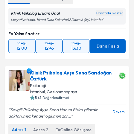
Klinik Psikolog Erkam Ünal
Haritada Göster
Meşrutiyet Mah. Hrant Dink Sok: No:12 Daire:6 Şişli İstanbul
En Yakın Saatler
10 Ağu
10 Ağu
10 Ağu
Daha Fazla
12:00
12:45
13:30
Klinik Psikolog Ayşe Sena Sarıdoğan
Öztürk
Psikoloji
İstanbul
, Gaziosmanpaşa
5
(
2
Değerlendirme)
Sevgili Psikolog Ayşe Sena Hanım Bizim yıllardır
Devamı
doktorumuz kendisi oğlumun zor...
Adres
1
Adres
2
Online Görüşme