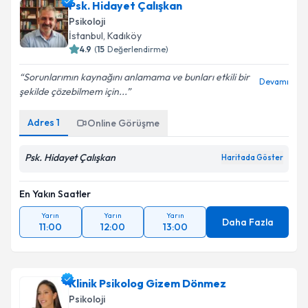
Psk. Hidayet Çalışkan
Psikoloji
İstanbul
, Kadıköy
4.9
(
15
Değerlendirme)
Sorunlarımın kaynağını anlamama ve bunları etkili bir
Devamı
şekilde çözebilmem için...
Adres
1
Online Görüşme
Psk. Hidayet Çalışkan
Haritada Göster
En Yakın Saatler
Yarın
Yarın
Yarın
Daha Fazla
11:00
12:00
13:00
Klinik Psikolog Gizem Dönmez
Psikoloji