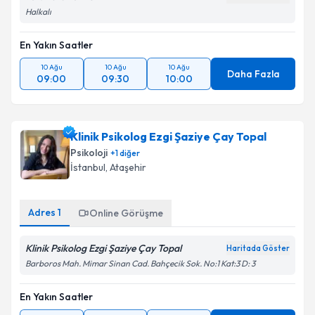
Halkalı
En Yakın Saatler
10 Ağu
10 Ağu
10 Ağu
Daha Fazla
09:00
09:30
10:00
Klinik Psikolog Ezgi Şaziye Çay Topal
Psikoloji
+
1
diğer
İstanbul
, Ataşehir
Adres
1
Online Görüşme
Klinik Psikolog Ezgi Şaziye Çay Topal
Haritada Göster
Barboros Mah. Mimar Sinan Cad. Bahçecik Sok. No:1 Kat:3 D: 3
En Yakın Saatler