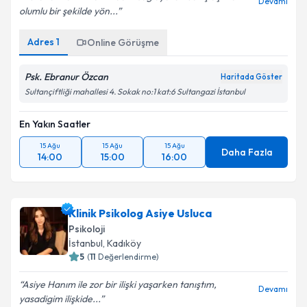
Devamı
olumlu bir şekilde yön...
Adres
1
Online Görüşme
Psk. Ebranur Özcan
Haritada Göster
Sultançiftliği mahallesi 4. Sokak no:1 kat:6 Sultangazi İstanbul
En Yakın Saatler
15 Ağu
15 Ağu
15 Ağu
Daha Fazla
14:00
15:00
16:00
Klinik Psikolog Asiye Usluca
Psikoloji
İstanbul
, Kadıköy
5
(
11
Değerlendirme)
Asiye Hanım ile zor bir ilişki yaşarken tanıştım,
Devamı
yasadigim ilişkide...