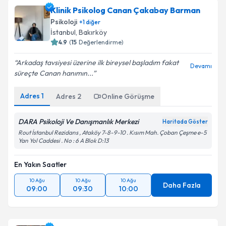
Klinik Psikolog Canan Çakabay Barman
Psikoloji
+
1
diğer
İstanbul
, Bakırköy
4.9
(
15
Değerlendirme)
Arkadaş tavsiyesi üzerine ilk bireysel başladım fakat
Devamı
süreçte Canan hanımın...
Adres
1
Adres
2
Online Görüşme
DARA Psikoloji Ve Danışmanlık Merkezi
Haritada Göster
Rout İstanbul Rezidans , Ataköy 7-8-9-10 . Kısım Mah. Çoban Çeşme e-5
Yan Yol Caddesi . No : 6 A Blok D:13
En Yakın Saatler
10 Ağu
10 Ağu
10 Ağu
Daha Fazla
09:00
09:30
10:00