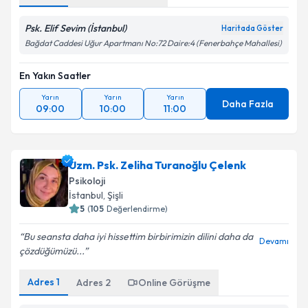
Psk. Elif Sevim (İstanbul)
Haritada Göster
Bağdat Caddesi Uğur Apartmanı No:72 Daire:4 (Fenerbahçe Mahallesi)
En Yakın Saatler
Yarın
Yarın
Yarın
Daha Fazla
09:00
10:00
11:00
Uzm. Psk. Zeliha Turanoğlu Çelenk
Psikoloji
İstanbul
, Şişli
5
(
105
Değerlendirme)
Bu seansta daha iyi hissettim birbirimizin dilini daha da
Devamı
çözdüğümüzü...
Adres
1
Adres
2
Online Görüşme