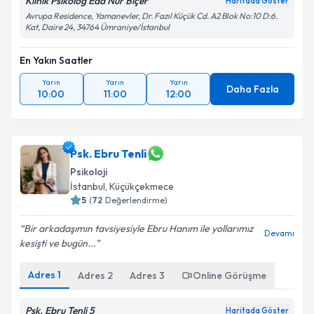
Klinik Psikolog Eda Nur Biçer
Haritada Göster
Avrupa Residence, Yamanevler, Dr. Fazıl Küçük Cd. A2 Blok No:10 D:6.
Kat, Daire 24, 34764 Ümraniye/İstanbul
En Yakın Saatler
Yarın
Yarın
Yarın
Daha Fazla
10:00
11:00
12:00
Psk. Ebru Tenli
Psikoloji
İstanbul
, Küçükçekmece
5
(
72
Değerlendirme)
Bir arkadaşımın tavsiyesiyle Ebru Hanım ile yollarımız
Devamı
kesişti ve bugün...
Adres
1
Adres
2
Adres
3
Online Görüşme
Psk. Ebru Tenli 5
Haritada Göster