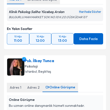
Klinik Psikolog Saliha Yücebaş Arslan
Haritada Göster
BULGURLU MAH MARKET SOK NO:10 K:2 D:3 ÜSKÜDAR İST
En Yakın Saatler
10 Ağu
10 Ağu
10 Ağu
Daha Fazla
11:00
12:00
13:00
Psk. İlkay Tunca
Psikoloji
İstanbul
, Beşiktaş
Online Görüşme
Adres
1
Adres
2
Online Görüşme
Bu uzman online danışmanlık hizmeti sunmaktadır.