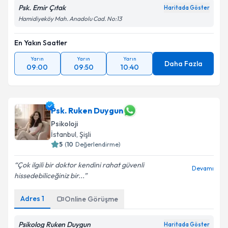
Psk. Emir Çıtak
Haritada Göster
Hamidiyeköy Mah. Anadolu Cad. No:13
En Yakın Saatler
Yarın
Yarın
Yarın
Daha Fazla
09:00
09:50
10:40
Psk. Ruken Duygun
Psikoloji
İstanbul
, Şişli
5
(
10
Değerlendirme)
Çok ilgili bir doktor kendini rahat güvenli
Devamı
hissedebiliceğiniz bir...
Adres
1
Online Görüşme
Psikolog Ruken Duygun
Haritada Göster