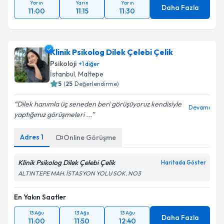
Yarın
Yarın
Yarın
Daha Fazla
11:00
11:15
11:30
Klinik Psikolog Dilek Çelebi Çelik
Psikoloji
+
1
diğer
İstanbul
, Maltepe
5
(
25
Değerlendirme)
Dilek hanımla üç seneden beri görüşüyoruz kendisiyle
Devamı
yaptığımız görüşmeleri ...
Adres
1
Online Görüşme
Klinik Psikolog Dilek Çelebi Çelik
Haritada Göster
ALTINTEPE MAH. İSTASYON YOLU SOK. NO3
En Yakın Saatler
13 Ağu
13 Ağu
13 Ağu
Daha Fazla
11:00
11:50
12:40