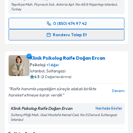
Teşvikiye Mah. Poyracık Sok. Astoria Apt. No:45/6 Nişantaşı Istanbul,
Turkey
0 (850) 474 97 42
Randevu Takvimi Talebi
Randevu Talep Et
Psk. Ruken Duygun
için randevu takvimi talebi
oluşturun. Size bu uzmandan randevu almanız için bir
Klinik Psikolog Raife Doğan Ercan
takvim hazırlandığında e-posta ile bilgilendireceğiz.
Psikoloji
+
1
diğer
E-posta Adresiniz
İstanbul
, Sultangazi
4.5
(
2
Değerlendirme)
Raife hanımla yaşadığım süreçle alakalı birlikte
Devamı
hareket etmeye karar verdik
Kişisel verilerimin işlenmesine ilişkin
Aydınlatma
Metni
'ni okudum ve kişisel verilerimin belirtilen
Klinik Psikolog Raife Doğan Ercan
Haritada Göster
kapsamda işlenmesini kabul ediyorum.
Sultançiftliği Mah. Gazi Mustafa Kemal Cad. No:5 Daire:6 Sultangazi
İstanbul
Takvim Talebini Gönder