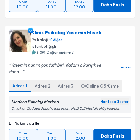
10 Ağu
10 Ağu
10 Ağu
Daha Fazla
10:00
11:00
12:00
Klinik Psikolog Yasemin Mısırlı
Psikoloji
+
1
diğer
İstanbul
, Şişli
5
(
59
Değerlendirme)
Yasemin hanım çok tatlı biri. Kafam o karışık ve
Devamı
daha...
Adres
1
Adres
2
Adres
3
Online Görüşme
Modern Psikoloji Merkezi
Haritada Göster
Ortaklar Caddesi Sabah Apartmanı No:3 D:3 Mecidiyeköy Meydan
En Yakın Saatler
Yarın
Yarın
Yarın
Daha Fazla
10:00
11:00
12:00