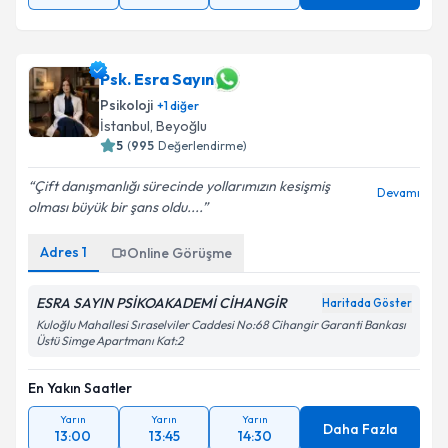
Psk. Esra Sayın
Psikoloji
+
1
diğer
İstanbul
, Beyoğlu
5
(
995
Değerlendirme)
Çift danışmanlığı sürecinde yollarımızın kesişmiş
Devamı
olması büyük bir şans oldu....
Adres
1
Online Görüşme
ESRA SAYIN PSİKOAKADEMİ CİHANGİR
Haritada Göster
Kuloğlu Mahallesi Sıraselviler Caddesi No:68 Cihangir Garanti Bankası
Üstü Simge Apartmanı Kat:2
En Yakın Saatler
Yarın
Yarın
Yarın
Daha Fazla
13:00
13:45
14:30