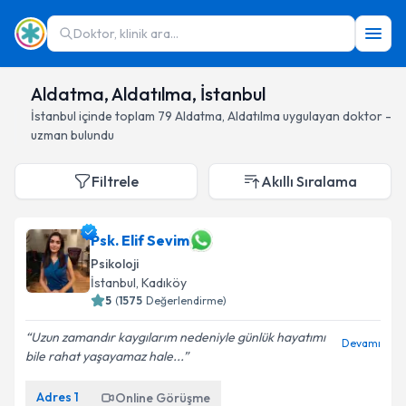
Doktor, klinik ara...
Aldatma, Aldatılma, İstanbul
İstanbul
içinde toplam
79
Aldatma, Aldatılma
uygulayan doktor -
uzman bulundu
Filtrele
Akıllı Sıralama
Psk. Elif Sevim
Psikoloji
İstanbul
, Kadıköy
5
(
1575
Değerlendirme)
Uzun zamandır kaygılarım nedeniyle günlük hayatımı
Devamı
bile rahat yaşayamaz hale...
Adres
1
Online Görüşme