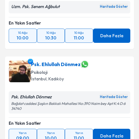
Uzm. Psk. Senem Ağbulut
Haritada Göster
Takvim Talebini Gönder
En Yakın Saatler
10 Ağu
10 Ağu
10 Ağu
Daha Fazla
10:00
10:30
11:00
Psk. Ehlullah Dönmez
Psikoloji
İstanbul
, Kadıköy
Psk. Ehlullah Dönmez
Haritada Göster
Bağdat caddesi Şaşkın Bakkalı Mahallesi No:390 Naim bey Apt K:4 D:6
34740
En Yakın Saatler
Yarın
Yarın
Yarın
Daha Fazla
09:00
10:00
11:00