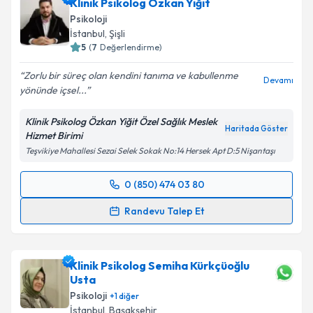
Klinik Psikolog Özkan Yiğit
Psikoloji
İstanbul
, Şişli
5
(
7
Değerlendirme)
Zorlu bir süreç olan kendini tanıma ve kabullenme
Devamı
yönünde içsel...
Klinik Psikolog Özkan Yiğit Özel Sağlık Meslek
Haritada Göster
Hizmet Birimi
Teşvikiye Mahallesi Sezai Selek Sokak No:14 Hersek Apt D:5 Nişantaşı
0 (850) 474 03 80
Randevu Takvimi Talebi
Randevu Talep Et
Klinik Psikolog Özkan Yiğit
için randevu takvimi
talebi oluşturun. Size bu uzmandan randevu almanız
Klinik Psikolog Semiha Kürkçüoğlu
için bir takvim hazırlandığında e-posta ile
Usta
bilgilendireceğiz.
Psikoloji
+
1
diğer
E-posta Adresiniz
İstanbul
, Başakşehir