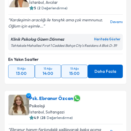
İstanbul
, Avcılar
5
(
2
Değerlendirme)
Kardeşimin aracılığı ile tanıştık ama çok memnunuz.
Devamı
Oğlum için eşimle...
Klinik Psikolog Gizem Dönmez
Haritada Göster
Tahtakale Mahallesi Fırat 1 Caddesi Bahçe City's Rezidans A Blok D: 39
En Yakın Saatler
15 Ağu
15 Ağu
15 Ağu
Daha Fazla
13:00
14:00
15:00
Psk. Ebranur Özcan
Psikoloji
İstanbul
, Sultangazi
4.9
(
28
Değerlendirme)
Ebranur hanım farkındalık sağlayarak bakış açıma