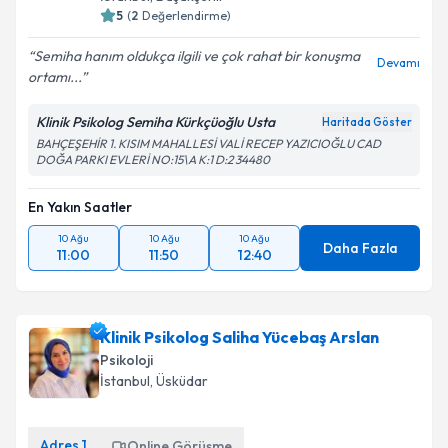
5
(
2
Değerlendirme)
Semiha hanım oldukça ilgili ve çok rahat bir konuşma
Devamı
ortamı...
Kişisel verilerimin işlenmesine ilişkin
Aydınlatma
Metni
'ni okudum ve kişisel verilerimin belirtilen
Klinik Psikolog Semiha Kürkçüoğlu Usta
Haritada Göster
kapsamda işlenmesini kabul ediyorum.
BAHÇEŞEHİR 1. KISIM MAHALLESİ VALİ RECEP YAZICIOĞLU CAD
DOĞA PARKI EVLERİ NO:15\A K:1 D:2 34480
Takvim Talebini Gönder
En Yakın Saatler
10 Ağu
10 Ağu
10 Ağu
Daha Fazla
11:00
11:50
12:40
Klinik Psikolog Saliha Yücebaş Arslan
Psikoloji
İstanbul
, Üsküdar
Adres
1
Online Görüşme