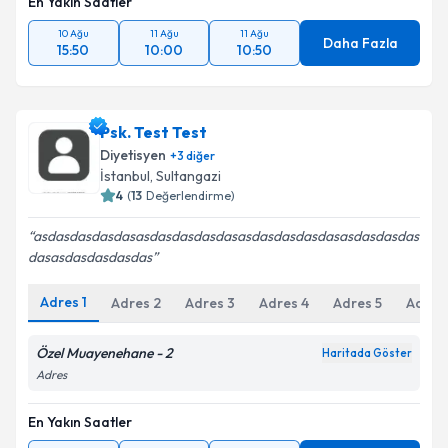
En Yakın Saatler
10 Ağu
11 Ağu
11 Ağu
Daha Fazla
15:50
10:00
10:50
Psk. Test Test
Diyetisyen
+
3
diğer
İstanbul
, Sultangazi
4
(
13
Değerlendirme)
asdasdasdasdasasdasdasdasdasasdasdasdasdasasdasdasdas
dasasdasdasdasdas
Adres
1
Adres
2
Adres
3
Adres
4
Adres
5
Adres
Özel Muayenehane - 2
Haritada Göster
Adres
En Yakın Saatler