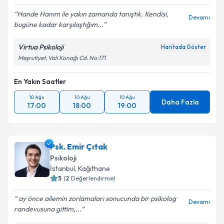
Hande Hanım ile yakın zamanda tanıştık. Kendisi,
Devamı
bugüne kadar karşılaştığım...
Virtua Psikoloji
Haritada Göster
Meşrutiyet, Vali Konağı Cd. No:171
En Yakın Saatler
10 Ağu
10 Ağu
10 Ağu
Daha Fazla
17:00
18:00
19:00
Psk. Emir Çıtak
Psikoloji
İstanbul
, Kağıthane
5
(
2
Değerlendirme)
ay önce ailemin zorlamaları sonucunda bir psikolog
Devamı
randevusuna gittim,...