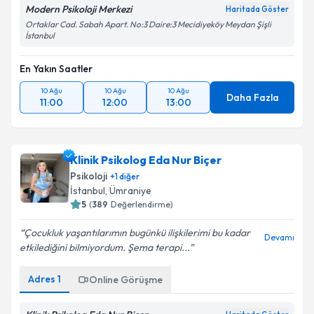
Modern Psikoloji Merkezi
Haritada Göster
Ortaklar Cad. Sabah Apart. No:3 Daire:3 Mecidiyeköy Meydan Şişli
İstanbul
En Yakın Saatler
10 Ağu
10 Ağu
10 Ağu
Daha Fazla
11:00
12:00
13:00
Klinik Psikolog Eda Nur Biçer
Psikoloji
+
1
diğer
İstanbul
, Ümraniye
5
(
389
Değerlendirme)
Çocukluk yaşantılarımın bugünkü ilişkilerimi bu kadar
Devamı
etkilediğini bilmiyordum. Şema terapi...
Adres
1
Online Görüşme