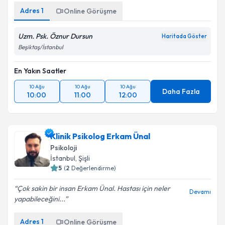
Adres
1
Online Görüşme
Uzm. Psk. Öznur Dursun
Haritada Göster
Beşiktaş/İstanbul
En Yakın Saatler
10 Ağu
10 Ağu
10 Ağu
Daha Fazla
10:00
11:00
12:00
Klinik Psikolog Erkam Ünal
Psikoloji
İstanbul
, Şişli
5
(
2
Değerlendirme)
Çok sakin bir insan Erkam Ünal. Hastası için neler
Devamı
yapabileceğini...
Adres
1
Online Görüşme