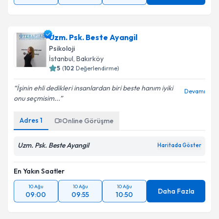
Uzm. Psk. Beste Ayangil
Psikoloji
İstanbul
, Bakırköy
5
(
102
Değerlendirme)
İşinin ehli dedikleri insanlardan biri beste hanım iyiki
Devamı
onu seçmisim...
Adres
1
Online Görüşme
Uzm. Psk. Beste Ayangil
Haritada Göster
En Yakın Saatler
10 Ağu
10 Ağu
10 Ağu
Daha Fazla
09:00
09:55
10:50