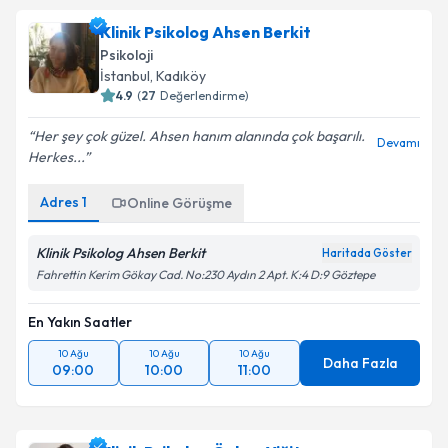
Klinik Psikolog Ahsen Berkit
Psikoloji
İstanbul
, Kadıköy
4.9
(
27
Değerlendirme)
Her şey çok güzel. Ahsen hanım alanında çok başarılı.
Devamı
Herkes...
Adres
1
Online Görüşme
Klinik Psikolog Ahsen Berkit
Haritada Göster
Fahrettin Kerim Gökay Cad. No:230 Aydın 2 Apt. K:4 D:9 Göztepe
En Yakın Saatler
10 Ağu
10 Ağu
10 Ağu
Daha Fazla
09:00
10:00
11:00