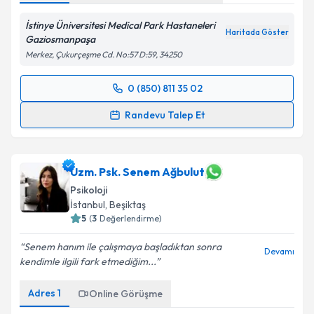
İstinye Üniversitesi Medical Park Hastaneleri
Haritada Göster
Gaziosmanpaşa
Merkez, Çukurçeşme Cd. No:57 D:59, 34250
0 (850) 811 35 02
Randevu Takvimi Talebi
Randevu Talep Et
Klinik Psikolog Ayşe Sena Sarıdoğan Öztürk
için
randevu takvimi talebi oluşturun. Size bu uzmandan
randevu almanız için bir takvim hazırlandığında e-
Uzm. Psk. Senem Ağbulut
posta ile bilgilendireceğiz.
Psikoloji
İstanbul
, Beşiktaş
E-posta Adresiniz
5
(
3
Değerlendirme)
Senem hanım ile çalışmaya başladıktan sonra
Devamı
kendimle ilgili fark etmediğim...
Kişisel verilerimin işlenmesine ilişkin
Aydınlatma
Adres
1
Online Görüşme
Metni
'ni okudum ve kişisel verilerimin belirtilen
kapsamda işlenmesini kabul ediyorum.