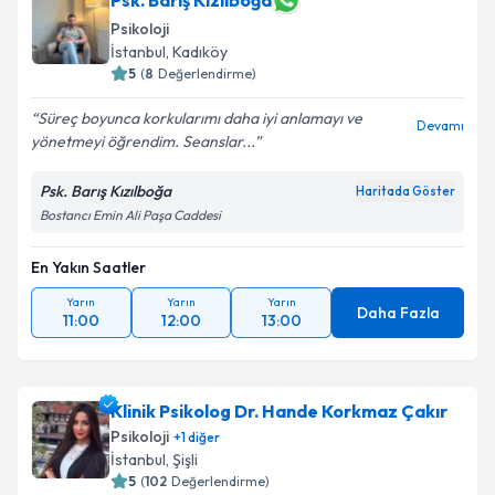
Psk. Barış Kızılboğa
Psikoloji
İstanbul
, Kadıköy
5
(
8
Değerlendirme)
Süreç boyunca korkularımı daha iyi anlamayı ve
Devamı
yönetmeyi öğrendim. Seanslar...
Psk. Barış Kızılboğa
Haritada Göster
Bostancı Emin Ali Paşa Caddesi
En Yakın Saatler
Yarın
Yarın
Yarın
Daha Fazla
11:00
12:00
13:00
Klinik Psikolog Dr. Hande Korkmaz Çakır
Psikoloji
+
1
diğer
İstanbul
, Şişli
5
(
102
Değerlendirme)