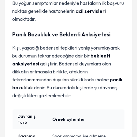
Bu yoğun semptomlar nedeniyle hastaların ilk başvuru
noktası genellikle hastanelerin
acil servisleri
olmaktadır.
Panik Bozukluk ve Beklenti Anksiyetesi
Kişi, yaşadığı bedensel tepkileri yanlış yorumlayarak
bu durumun tekrar edeceğine dair bir
beklenti
anksiyetesi
geliştirir. Bedensel duyumlara olan
dikkatin artmasıyla birlikte, atakların
tekrarlanmasından duyulan sürekli korku haline
panik
bozukluk
denir. Bu durumdaki kişilerde şu davranış
değişiklikleri gözlemlenebilir:
Davranış
Örnek Eylemler
Türü
Kaçınma
Spor yapmama, işe gitmeme,