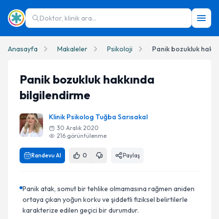
Doktor, klinik ara...
Anasayfa
Makaleler
Psikoloji
Panik bozukluk hakkı
Panik bozukluk hakkında
bilgilendirme
Klinik Psikolog Tuğba Sarısakal
30 Aralık 2020
216
görüntülenme
Randevu Al
0
Paylaş
Panik atak, somut bir tehlike olmamasına rağmen aniden
ortaya çıkan yoğun korku ve şiddetli fiziksel belirtilerle
karakterize edilen geçici bir durumdur.