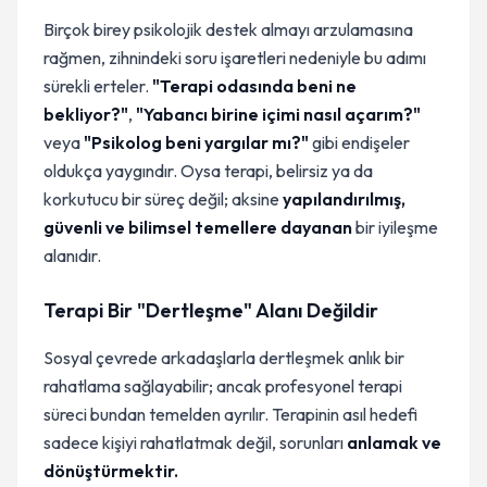
Birçok birey psikolojik destek almayı arzulamasına
rağmen, zihnindeki soru işaretleri nedeniyle bu adımı
sürekli erteler.
"Terapi odasında beni ne
bekliyor?"
,
"Yabancı birine içimi nasıl açarım?"
veya
"Psikolog beni yargılar mı?"
gibi endişeler
oldukça yaygındır. Oysa terapi, belirsiz ya da
korkutucu bir süreç değil; aksine
yapılandırılmış,
güvenli ve bilimsel temellere dayanan
bir iyileşme
alanıdır.
Terapi Bir "Dertleşme" Alanı Değildir
Sosyal çevrede arkadaşlarla dertleşmek anlık bir
rahatlama sağlayabilir; ancak profesyonel terapi
süreci bundan temelden ayrılır. Terapinin asıl hedefi
sadece kişiyi rahatlatmak değil, sorunları
anlamak ve
dönüştürmektir.