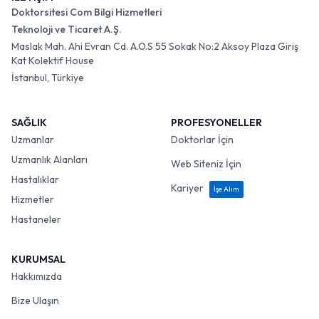
Doktorsitesi Com Bilgi Hizmetleri
Teknoloji ve Ticaret A.Ş.
Maslak Mah. Ahi Evran Cd. A.O.S 55 Sokak No:2 Aksoy Plaza Giriş
Kat Kolektif House
İstanbul, Türkiye
SAĞLIK
PROFESYONELLER
Uzmanlar
Doktorlar İçin
Uzmanlık Alanları
Web Siteniz İçin
Hastalıklar
Kariyer
İşe Alım
Hizmetler
Hastaneler
KURUMSAL
Hakkımızda
Bize Ulaşın