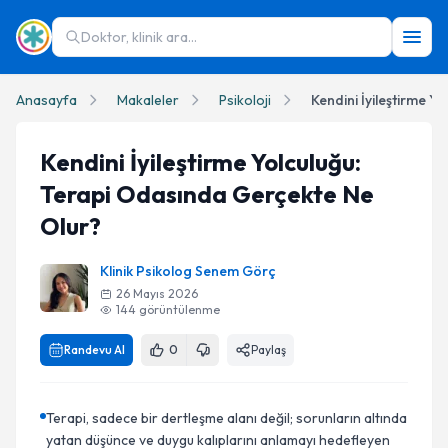
Doktor, klinik ara...
Anasayfa
Makaleler
Psikoloji
Kendini İyileştirme Yolculuğu:
Terapi Odasında Gerçekte Ne
Olur?
Klinik Psikolog Senem Görç
26 Mayıs 2026
144
görüntülenme
Randevu Al
0
Paylaş
Terapi, sadece bir dertleşme alanı değil; sorunların altında
yatan düşünce ve duygu kalıplarını anlamayı hedefleyen