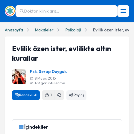
Doktor, klinik ara...
Anasayfa
Makaleler
Psikoloji
Evlilik özen ister, evlil
Evlilik özen ister, evlilikte altın
kurallar
Psk. Serap Duygulu
8 Mayıs 2015
179
görüntülenme
Randevu Al
1
Paylaş
İçindekiler