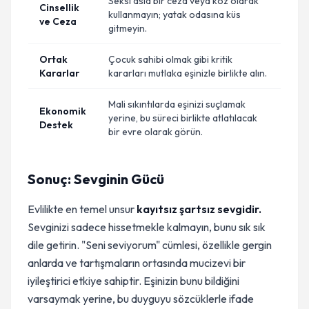
Seksi asla bir ceza veya koz olarak
Cinsellik
kullanmayın; yatak odasına küs
ve Ceza
gitmeyin.
Ortak
Çocuk sahibi olmak gibi kritik
Kararlar
kararları mutlaka eşinizle birlikte alın.
Mali sıkıntılarda eşinizi suçlamak
Ekonomik
yerine, bu süreci birlikte atlatılacak
Destek
bir evre olarak görün.
Sonuç: Sevginin Gücü
Evlilikte en temel unsur
kayıtsız şartsız sevgidir.
Sevginizi sadece hissetmekle kalmayın, bunu sık sık
dile getirin. "Seni seviyorum" cümlesi, özellikle gergin
anlarda ve tartışmaların ortasında mucizevi bir
iyileştirici etkiye sahiptir. Eşinizin bunu bildiğini
varsaymak yerine, bu duyguyu sözcüklerle ifade