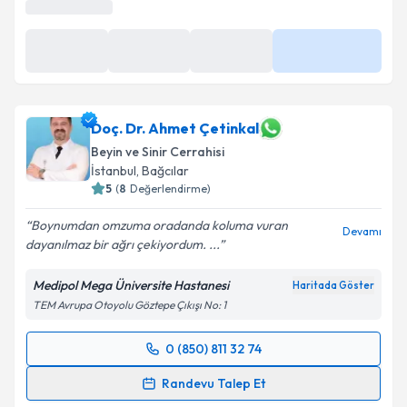
Doç. Dr. Ahmet Çetinkal
Beyin ve Sinir Cerrahisi
İstanbul
,
Bağcılar
5
(
8
Değerlendirme)
Boynumdan omzuma oradanda koluma vuran
Devamı
dayanılmaz bir ağrı çekiyordum. ...
Medipol Mega Üniversite Hastanesi
Haritada Göster
TEM Avrupa Otoyolu Göztepe Çıkışı No: 1
0 (850) 811 32 74
Randevu Takvimi Talebi