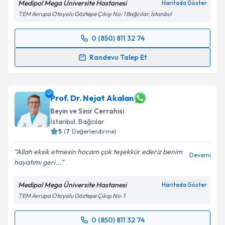
Medipol Mega Üniversite Hastanesi
Haritada Göster
TEM Avrupa Otoyolu Göztepe Çıkışı No: 1 Bağcılar, İstanbul
Kişisel verilerimin işlenmesine ilişkin
Aydınlatma
Metni
'ni okudum ve kişisel verilerimin belirtilen
0 (850) 811 32 74
kapsamda işlenmesini kabul ediyorum.
Randevu Takvimi Talebi
Randevu Talep Et
Takvim Talebini Gönder
Doç. Dr. Muhammet Arif Özbek
için randevu
takvimi talebi oluşturun. Size bu uzmandan randevu
almanız için bir takvim hazırlandığında e-posta ile
Prof. Dr. Nejat Akalan
bilgilendireceğiz.
Beyin ve Sinir Cerrahisi
İstanbul
,
Bağcılar
E-posta Adresiniz
5
(
7
Değerlendirme)
Allah eksik etmesin hocam çok teşekkür ederiz benim
Devamı
hayatımı geri...
Kişisel verilerimin işlenmesine ilişkin
Aydınlatma
Medipol Mega Üniversite Hastanesi
Haritada Göster
Metni
'ni okudum ve kişisel verilerimin belirtilen
TEM Avrupa Otoyolu Göztepe Çıkışı No: 1
kapsamda işlenmesini kabul ediyorum.