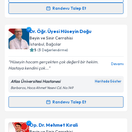
0 (850) 811 32 74
Randevu Takvimi Talebi
Takvim Talebini Gönder
Randevu Talep Et
Prof. Dr. Nejat Akalan
için randevu takvimi talebi
oluşturun. Size bu uzmandan randevu almanız için bir
Dr. Öğr. Üyesi Hüseyin Doğu
takvim hazırlandığında e-posta ile bilgilendireceğiz.
Beyin ve Sinir Cerrahisi
E-posta Adresiniz
İstanbul
,
Bağcılar
5
(
3
Değerlendirme)
Hüseyin hocam gerçekten çok değerli bir hekim.
Devamı
Hastaya kendini çok...
Kişisel verilerimin işlenmesine ilişkin
Aydınlatma
Metni
'ni okudum ve kişisel verilerimin belirtilen
Atlas Üniversitesi Hastanesi
Haritada Göster
kapsamda işlenmesini kabul ediyorum.
Barbaros, Hoca Ahmet Yesevi Cd. No:149
Takvim Talebini Gönder
Randevu Talep Et
Randevu Takvimi Talebi