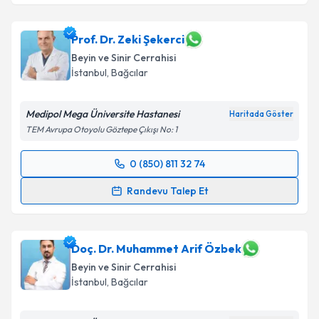
Randevu Talep Et
Doç. Dr. Ahmet Çetinkal
için randevu takvimi talebi
oluşturun. Size bu uzmandan randevu almanız için bir
takvim hazırlandığında e-posta ile bilgilendireceğiz.
Prof. Dr. Zeki Şekerci
Beyin ve Sinir Cerrahisi
E-posta Adresiniz
İstanbul
,
Bağcılar
Medipol Mega Üniversite Hastanesi
Haritada Göster
TEM Avrupa Otoyolu Göztepe Çıkışı No: 1
Kişisel verilerimin işlenmesine ilişkin
Aydınlatma
Metni
'ni okudum ve kişisel verilerimin belirtilen
0 (850) 811 32 74
kapsamda işlenmesini kabul ediyorum.
Randevu Takvimi Talebi
Randevu Talep Et
Takvim Talebini Gönder
Prof. Dr. Zeki Şekerci
için randevu takvimi talebi
oluşturun. Size bu uzmandan randevu almanız için bir
takvim hazırlandığında e-posta ile bilgilendireceğiz.
Doç. Dr. Muhammet Arif Özbek
Beyin ve Sinir Cerrahisi
E-posta Adresiniz
İstanbul
,
Bağcılar