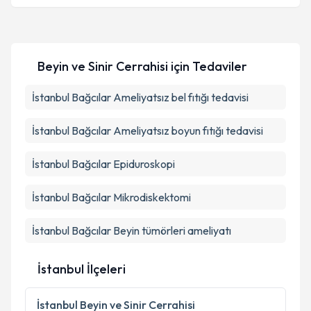
Metni
'ni okudum ve kişisel verilerimin belirtilen
Randevu Talep Et
Randevu Takvimi Talebi
kapsamda işlenmesini kabul ediyorum.
Uzm. Dr. Yücel Hitay
için randevu takvimi talebi
Takvim Talebini Gönder
oluşturun. Size bu uzmandan randevu almanız için bir
Beyin ve Sinir Cerrahisi
için Tedaviler
takvim hazırlandığında e-posta ile bilgilendireceğiz.
E-posta Adresiniz
İstanbul Bağcılar Ameliyatsız bel fıtığı tedavisi
İstanbul Bağcılar Ameliyatsız boyun fıtığı tedavisi
Kişisel verilerimin işlenmesine ilişkin
Aydınlatma
İstanbul Bağcılar Epiduroskopi
Metni
'ni okudum ve kişisel verilerimin belirtilen
kapsamda işlenmesini kabul ediyorum.
İstanbul Bağcılar Mikrodiskektomi
İstanbul Bağcılar Beyin tümörleri ameliyatı
Takvim Talebini Gönder
İstanbul İlçeleri