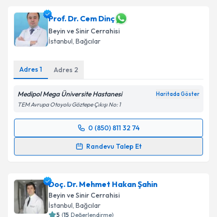
oluşturun. Size bu uzmandan randevu almanız için bir
takvim hazırlandığında e-posta ile bilgilendireceğiz.
Prof. Dr. Cem Dinç
Beyin ve Sinir Cerrahisi
E-posta Adresiniz
İstanbul
,
Bağcılar
Adres
1
Adres
2
Kişisel verilerimin işlenmesine ilişkin
Aydınlatma
Medipol Mega Üniversite Hastanesi
Metni
'ni okudum ve kişisel verilerimin belirtilen
Haritada Göster
kapsamda işlenmesini kabul ediyorum.
TEM Avrupa Otoyolu Göztepe Çıkışı No: 1
0 (850) 811 32 74
Randevu Takvimi Talebi
Takvim Talebini Gönder
Randevu Talep Et
Prof. Dr. Cem Dinç
için randevu takvimi talebi
oluşturun. Size bu uzmandan randevu almanız için bir
Doç. Dr. Mehmet Hakan Şahin
takvim hazırlandığında e-posta ile bilgilendireceğiz.
Beyin ve Sinir Cerrahisi
E-posta Adresiniz
İstanbul
,
Bağcılar
5
(
15
Değerlendirme)