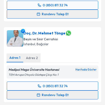
0 (850) 811 32 74
Randevu Takvimi Talebi
Randevu Talep Et
Prof. Dr. Tahsin Ali Zırh
için randevu takvimi talebi
oluşturun. Size bu uzmandan randevu almanız için bir
takvim hazırlandığında e-posta ile bilgilendireceğiz.
Doç. Dr. Mehmet Tönge
Beyin ve Sinir Cerrahisi
E-posta Adresiniz
İstanbul
,
Bağcılar
Adres
1
Adres
2
Kişisel verilerimin işlenmesine ilişkin
Aydınlatma
Medipol Mega Üniversite Hastanesi
Metni
'ni okudum ve kişisel verilerimin belirtilen
Haritada Göster
kapsamda işlenmesini kabul ediyorum.
TEM Avrupa Otoyolu Göztepe Çıkışı No: 1
0 (850) 811 32 74
Randevu Takvimi Talebi
Takvim Talebini Gönder
Randevu Talep Et
Doç. Dr. Mehmet Tönge
için randevu takvimi talebi