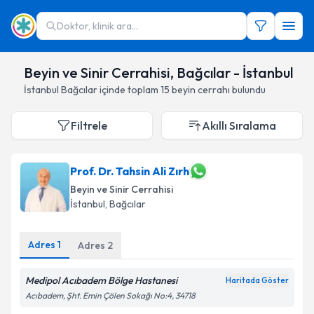
Doktor, klinik ara...
Beyin ve Sinir Cerrahisi, Bağcılar - İstanbul
İstanbul
Bağcılar
içinde toplam
15
beyin cerrahı
bulundu
Filtrele
Akıllı Sıralama
Prof. Dr. Tahsin Ali Zırh
Beyin ve Sinir Cerrahisi
İstanbul
,
Bağcılar
Adres
1
Adres
2
Medipol Acıbadem Bölge Hastanesi
Haritada Göster
Acıbadem, Şht. Emin Çölen Sokağı No:4, 34718