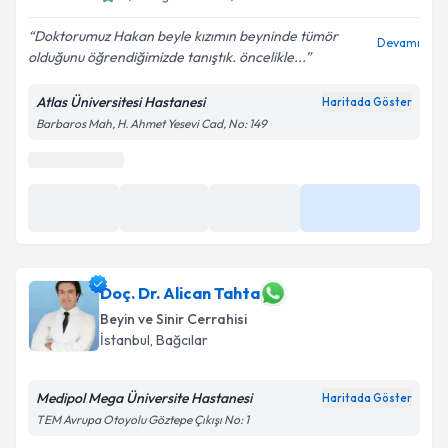
Doktorumuz Hakan beyle kızımın beyninde tümör
Devamı
olduğunu öğrendiğimizde tanıştık. öncelikle...
Kişisel verilerimin işlenmesine ilişkin
Aydınlatma
Metni
'ni okudum ve kişisel verilerimin belirtilen
Atlas Üniversitesi Hastanesi
Haritada Göster
kapsamda işlenmesini kabul ediyorum.
Barbaros Mah, H. Ahmet Yesevi Cad, No: 149
Takvim Talebini Gönder
Doç. Dr. Alican Tahta
Beyin ve Sinir Cerrahisi
İstanbul
,
Bağcılar
Medipol Mega Üniversite Hastanesi
Haritada Göster
TEM Avrupa Otoyolu Göztepe Çıkışı No: 1