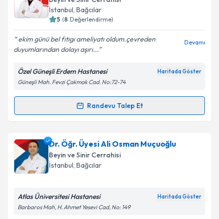
Dr. Öğr. Üyesi Hüseyin Doğu
için randevu takvimi
Op. Dr. Mehmet Kırali
talebi oluşturun. Size bu uzmandan randevu almanız
Beyin ve Sinir Cerrahisi
için bir takvim hazırlandığında e-posta ile
İstanbul
,
Bağcılar
bilgilendireceğiz.
5
(
8
Değerlendirme)
E-posta Adresiniz
ekim günü bel fıtıgı ameliyatı oldum.çevreden
Devamı
duyumlarından dolayı aşırı...
Özel Güneşli Erdem Hastanesi
Haritada Göster
Güneşli Mah. Fevzi Çakmak Cad. No:72-74
Kişisel verilerimin işlenmesine ilişkin
Aydınlatma
Metni
'ni okudum ve kişisel verilerimin belirtilen
kapsamda işlenmesini kabul ediyorum.
Randevu Talep Et
Randevu Takvimi Talebi
Takvim Talebini Gönder
Op. Dr. Mehmet Kırali
için randevu takvimi talebi
Dr. Öğr. Üyesi Ali Osman Muçuoğlu
oluşturun. Size bu uzmandan randevu almanız için bir
Beyin ve Sinir Cerrahisi
takvim hazırlandığında e-posta ile bilgilendireceğiz.
İstanbul
,
Bağcılar
E-posta Adresiniz
Atlas Üniversitesi Hastanesi
Haritada Göster