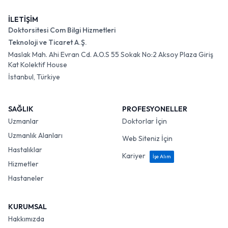
İLETİŞİM
Doktorsitesi Com Bilgi Hizmetleri
Teknoloji ve Ticaret A.Ş.
Maslak Mah. Ahi Evran Cd. A.O.S 55 Sokak No:2 Aksoy Plaza Giriş
Kat Kolektif House
İstanbul, Türkiye
SAĞLIK
PROFESYONELLER
Uzmanlar
Doktorlar İçin
Uzmanlık Alanları
Web Siteniz İçin
Hastalıklar
Kariyer
İşe Alım
Hizmetler
Hastaneler
KURUMSAL