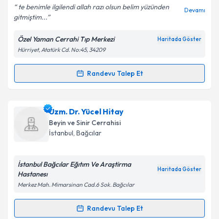
bilgilendireceğiz.
5
(
8
Değerlendirme)
E-posta Adresiniz
te benimle ilgilendi allah razı olsun belim yüzünden
Devamı
gitmiştim...
Özel Yaman Cerrahi Tıp Merkezi
Haritada Göster
Hürriyet, Atatürk Cd. No:45, 34209
Kişisel verilerimin işlenmesine ilişkin
Aydınlatma
Metni
'ni okudum ve kişisel verilerimin belirtilen
kapsamda işlenmesini kabul ediyorum.
Randevu Talep Et
Randevu Takvimi Talebi
Takvim Talebini Gönder
Op. Dr. Murat Günal
için randevu takvimi talebi
Uzm. Dr. Yücel Hitay
oluşturun. Size bu uzmandan randevu almanız için bir
Beyin ve Sinir Cerrahisi
takvim hazırlandığında e-posta ile bilgilendireceğiz.
İstanbul
,
Bağcılar
E-posta Adresiniz
İstanbul Bağcılar Eğıtım Ve Araştirma
Haritada Göster
Hastanesı
Merkez Mah. Mimarsinan Cad.6 Sok. Bağcılar
Kişisel verilerimin işlenmesine ilişkin
Aydınlatma