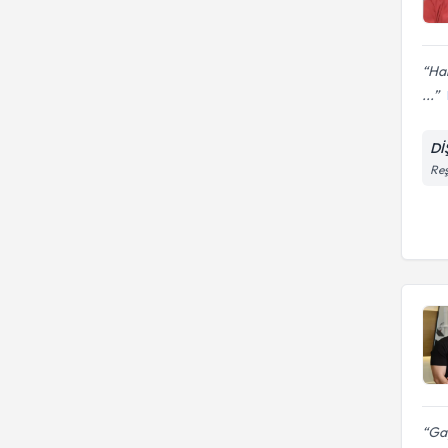
Har
...
Dİ
Reş
Gay