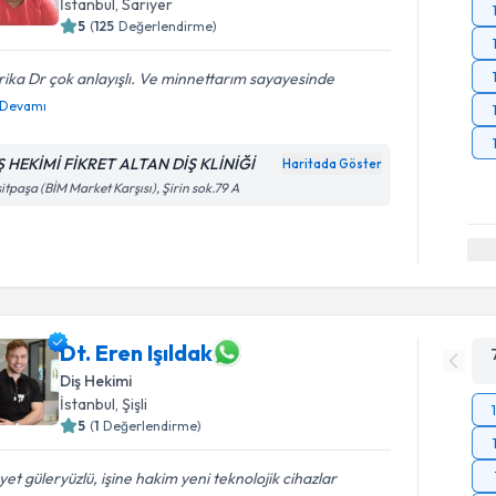
İstanbul
, Sarıyer
5
(
125
Değerlendirme)
ika Dr çok anlayışlı. Ve minnettarım sayayesinde
Devamı
Ş HEKİMİ FİKRET ALTAN DİŞ KLİNİĞİ
Haritada Göster
itpaşa (BİM Market Karşısı), Şirin sok.79 A
Dt. Eren Işıldak
Diş Hekimi
İstanbul
, Şişli
5
(
1
Değerlendirme)
et güleryüzlü, işine hakim yeni teknolojik cihazlar