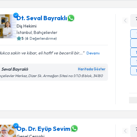
Dt. Seval Bayraklı
Diş Hekimi
İstanbul
, Bahçelievler
5
(
6
Değerlendirme)
ukca sakin ve kibar, eli hafif ve becerili bir...
Devamı
. Seval Bayraklı
Haritada Göster
çelievler Merkez, Dizer Sk. Armağan Sitesi no:1/1 D:B blok, 34180
Op. Dr. Eyüp Sevim
Genel Cerrahi