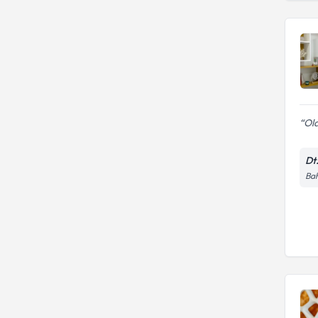
Old
Dt
Bah