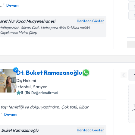
..
Devamı
sret Nur Koca Muayenehanesi
Haritada Göster
taltepe Mah. Süvari Cad.. Metropark AVM D:1 Blok no:154
ükçekmece Metro Çıkışı
Dt. Buket Ramazanoğlu
Diş Hekimi
İstanbul
, Sarıyer
5
(
114
Değerlendirme)
 taşı temizliği ve dolgu yaptırdım. Çok tatlı, kibar
ka
.
Devamı
. Buket Ramazanoğlu
Haritada Göster