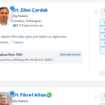
Dt. Zihni Çardak
Diş Hekimi
İstanbul
, Sultangazi
5
(
1
Değerlendirme)
 Hekimi Zihni Bey işine çok hakim ve dişlerimin
visini...
Devamı
dical Park TEM
Haritada Göster
us Emre, Lütfi Aykaç Blv. No:80 D:G, 34260
Dt. Fikret Altan
Diş Hekimi