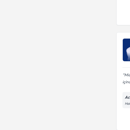
Mid
için
Ac
Hal