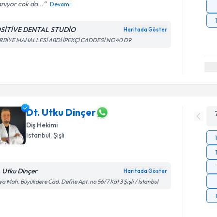
anıyor cok da...
Devamı
SİTİVE DENTAL STUDİO
Haritada Göster
RBİYE MAHALLESİ ABDİ İPEKÇİ CADDESİ NO40 D9
Dt. Utku Dinçer
Diş Hekimi
İstanbul
, Şişli
. Utku Dinçer
Haritada Göster
ya Mah. Büyükdere Cad. Defne Apt. no 56/7 Kat 3 Şişli / İstanbul