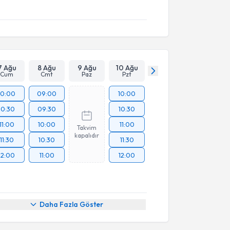
7 Ağu
8 Ağu
9 Ağu
10 Ağu
Cum
Cmt
Paz
Pzt
10:00
09:00
10:00
10:30
09:30
10:30
11:00
10:00
11:00
Takvim
kapalıdır
11:30
10:30
11:30
12:00
11:00
12:00
Daha Fazla Göster