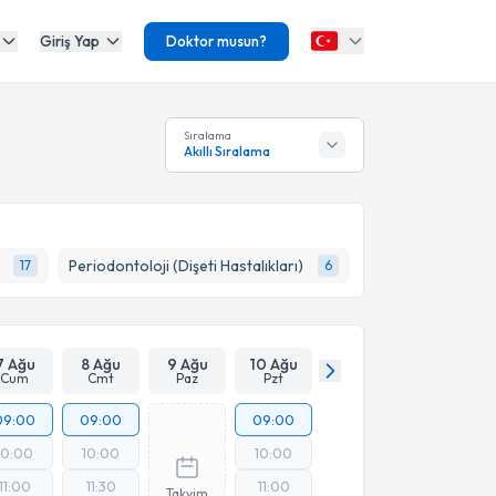
Giriş Yap
Doktor musun?
Sıralama
Akıllı Sıralama
Periodontoloji (Dişeti Hastalıkları)
17
6
7 Ağu
8 Ağu
9 Ağu
10 Ağu
Cum
Cmt
Paz
Pzt
09:00
09:00
09:00
10:00
10:00
10:00
11:00
11:30
11:00
Takvim