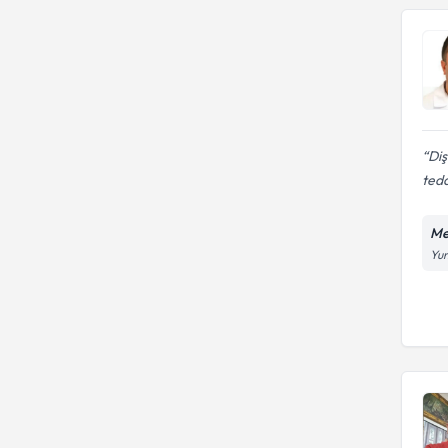
Op. Dr.
Tıp Fakültesi
ERCİYES ÜNİVERSİTESİ
İstanbul Üniversitesi Tıp
Prof. Dr.
Fakültesi
İstanbul Şişli Etfal Eğitim Ve
Uzm. Dr.
Araştırma Hastanesi
Uzm. Dr. Dt.
Diş
teda
Me
Yun