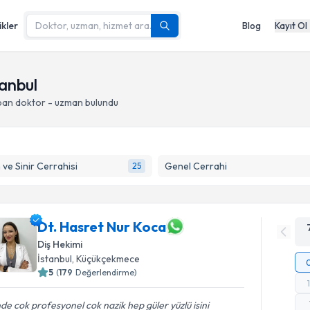
ikler
Blog
Kayıt Ol
tanbul
apan doktor - uzman bulundu
 ve Sinir Cerrahisi
Genel Cerrahi
25
Dt. Hasret Nur Koca
Diş Hekimi
İstanbul
, Küçükçekmece
5
(
179
Değerlendirme)
nde cok profesyonel cok nazik hep güler yüzlü isini