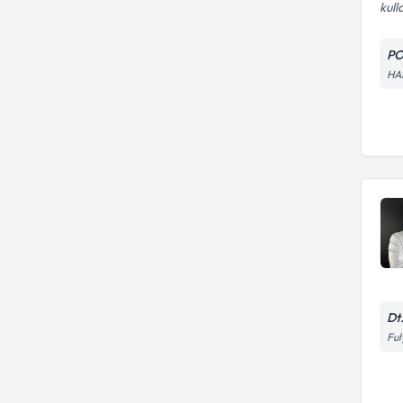
kull
PO
HA
Dt
Ful