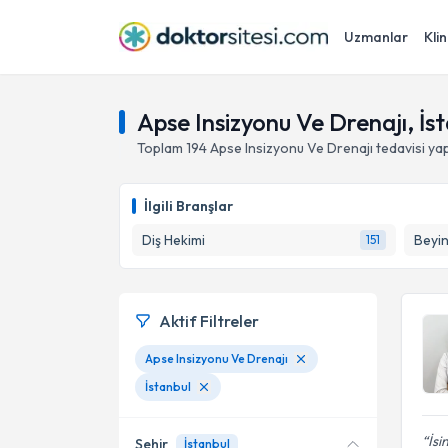
Uzmanlar
Klin
Apse Insizyonu Ve Drenajı, İs
Toplam
194
Apse Insizyonu Ve Drenajı
tedavisi y
İlgili Branşlar
Diş Hekimi
Beyin
151
Aktif Filtreler
Apse Insizyonu Ve Drenajı
İstanbul
İsi
Şehir
İstanbul