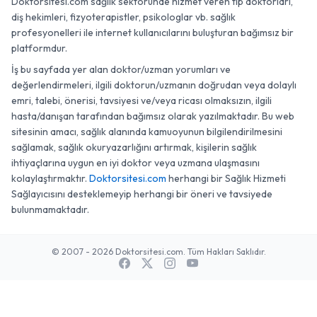
Doktorsitesi.com sağlık sektöründe hizmet veren tıp doktorları,
diş hekimleri, fizyoterapistler, psikologlar vb. sağlık
profesyonelleri ile internet kullanıcılarını buluşturan bağımsız bir
platformdur.
İş bu sayfada yer alan doktor/uzman yorumları ve
değerlendirmeleri, ilgili doktorun/uzmanın doğrudan veya dolaylı
emri, talebi, önerisi, tavsiyesi ve/veya ricası olmaksızın, ilgili
hasta/danışan tarafından bağımsız olarak yazılmaktadır. Bu web
sitesinin amacı, sağlık alanında kamuoyunun bilgilendirilmesini
sağlamak, sağlık okuryazarlığını artırmak, kişilerin sağlık
ihtiyaçlarına uygun en iyi doktor veya uzmana ulaşmasını
kolaylaştırmaktır.
Doktorsitesi.com
herhangi bir Sağlık Hizmeti
Sağlayıcısını desteklemeyip herhangi bir öneri ve tavsiyede
bulunmamaktadır.
© 2007 - 2026 Doktorsitesi.com. Tüm Hakları Saklıdır.