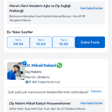
Mersin Dent Akademi Ağız ve Diş Sağlığı
Haritada Göster
Polikliniği
Barbaros Mahallesi Gazi Mustafa Kemal Bulvarı, No:49/1B
Yenişehir/Mersin
En Yakın Saatler
Yarın
Yarın
Yarın
Daha Fazla
09:30
10:00
10:30
Dt. Mikail Kalaylı
Diş Hekimi
Mersin
, Akdeniz
5
(
40
Değerlendirme)
Devamı
çok iyidi çok memnunum beklentilerimin üstündeydi
Diş Hekimi Mikail Kalaylı Muayenehanesi
Haritada Göster
Kültür Mah. İlyas Halil Sok. Fuar Apt. No:3/1 Akdeniz Mersin