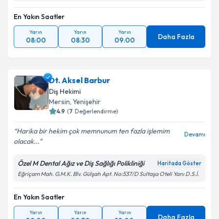
En Yakın Saatler
Yarın
Yarın
Yarın
Daha Fazla
08:00
08:30
09:00
Dt. Aksel Barbur
Diş Hekimi
Mersin
, Yenişehir
4.9
(
7
Değerlendirme)
Harika bir hekim çok memnunum ten fazla işlemim
Devamı
olacak...
Özel M Dental Ağız ve Diş Sağlığı Polikliniği
Haritada Göster
Eğriçam Mah. G.M.K. Blv. Gülşah Apt. No:537/D Sultaşa Oteli Yanı D.S.İ.
En Yakın Saatler
Yarın
Yarın
Yarın
Daha Fazla