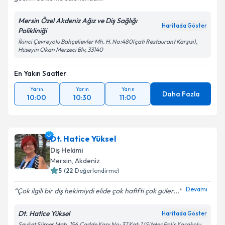
Mersin Özel Akdeniz Ağız ve Diş Sağlığı
Haritada Göster
Polikliniği
İkinci Çevreyolu Bahçelievler Mh. H. No:480(çati Restaurant Karşisi),
Hüseyin Okan Merzeci Blv, 33140
En Yakın Saatler
Yarın
Yarın
Yarın
Daha Fazla
10:00
10:30
11:00
Dt. Hatice Yüksel
Diş Hekimi
Mersin
, Akdeniz
5
(
22
Değerlendirme)
Devamı
Çok ilgili bir diş hekimiydi elide çok hafifti çok güler...
Dt. Hatice Yüksel
Haritada Göster
Şevket Sümer Mah. 156.Cadde Kapı No: 37 Kat: 1 (Siteler Polis Karakolu