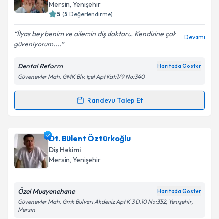
takvim hazırlandığında e-posta ile bilgilendireceğiz.
Mersin
, Yenişehir
5
(
5
Değerlendirme)
E-posta Adresiniz
İlyas bey benim ve ailemin diş doktoru. Kendisine çok
Devamı
güveniyorum....
Dental Reform
Haritada Göster
Kişisel verilerimin işlenmesine ilişkin
Aydınlatma
Güvenevler Mah. GMK Blv. İçel Apt Kat:1/9 No:340
Metni
'ni okudum ve kişisel verilerimin belirtilen
kapsamda işlenmesini kabul ediyorum.
Randevu Talep Et
Randevu Takvimi Talebi
Takvim Talebini Gönder
Dt. İlyas Erkut Yılmaz
için randevu takvimi talebi
Dt. Bülent Öztürkoğlu
oluşturun. Size bu uzmandan randevu almanız için bir
Diş Hekimi
takvim hazırlandığında e-posta ile bilgilendireceğiz.
Mersin
, Yenişehir
E-posta Adresiniz
Özel Muayenehane
Haritada Göster
Güvenevler Mah. Gmk Bulvarı Akdeniz Apt K.3 D.10 No:352, Yenişehir,
Mersin