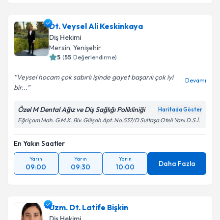
Dt. Veysel Ali Keskinkaya
Diş Hekimi
Mersin
, Yenişehir
5
(
55
Değerlendirme)
Veysel hocam çok sabırlı işinde gayet başarılı çok iyi
Devamı
bir...
Özel M Dental Ağız ve Diş Sağlığı Polikliniği
Haritada Göster
Eğriçam Mah. G.M.K. Blv. Gülşah Apt. No:537/D Sultaşa Oteli Yanı D.S.İ.
En Yakın Saatler
Yarın
Yarın
Yarın
Daha Fazla
09:00
09:30
10:00
Uzm. Dt. Latife Bişkin
Diş Hekimi