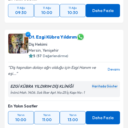
11 Ağu
11 Ağu
11 Ağu
Daha Fazla
09:30
10:00
10:30
Dt. Ezgi Kübra Yıldırım
Diş Hekimi
Mersin
, Yenişehir
5
(
57
Değerlendirme)
Diş taşından dolayı ağrı olduğu için Ezgi Hanım ve
Devamı
eşi...
EZGİ KÜBRA YILDIRIM DİŞ KLİNİĞİ
Haritada Göster
İnönü Mah. 1406. Sok İlker Apt. No:25 İç Kapı No : 1
En Yakın Saatler
Yarın
Yarın
Yarın
Daha Fazla
10:00
11:00
13:00