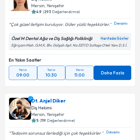
Mersin
, Yenişehir
4.9
(
293
Değerlendirme)
Devamı
Çok güzel iletişim kuruluyor. Güler yüzlü teşekkürler.
Özel M Dental Ağız ve Diş Sağlığı Polikliniği
Haritada Göster
Eğriçam Mah. G.M.K. Blv. Gülşah Apt. No:537/D Sultaşa Oteli Yanı D.S.İ.
En Yakın Saatler
Yarın
Yarın
Yarın
Daha Fazla
09:00
10:30
11:00
Dt. Anjel Diker
Diş Hekimi
Mersin
, Yenişehir
5
(
119
Değerlendirme)
Devamı
Tedavim sorunsuz ilerlediği için çok teşekkürler