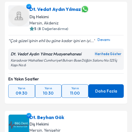
Dt. Vedat Aydın Yılmaz
Diş Hekimi
Mersin
, Akdeniz
5
(
8
Değerlendirme)
Devamı
Çok güzel işinin ehli bu güne kadar işini en iyi...
Dt. Vedat Aydın Yılmaz Muayenehanesi
Haritada Göster
Karaduvar Mahallesi Cumhuriyet Bulvarı Buse Düğün Salonu No:123 İç
Kapı No:6
En Yakın Saatler
Yarın
Yarın
Yarın
Daha Fazla
09:30
10:30
11:00
Dt. Beyhan Gök
Diş Hekimi
Mersin
, Yenişehir