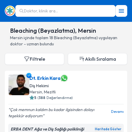
Doktor, klinik ara...
Bleaching (Beyazlatma), Mersin
Mersin
içinde toplam
18
Bleaching (Beyazlatma)
uygulayan
doktor - uzman bulundu
Filtrele
Akıllı Sıralama
Dt. Erkin Kara
Diş Hekimi
Mersin
, Mezitli
5
(
388
Değerlendirme)
Çok memnun kaldım bu kadar ilgisinden dolayı
Devamı
teşekkür ediyorum
ERBA DENT Ağız ve Diş Sağlığı polikliniği
Haritada Göster