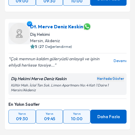
09:00
09:30
10:00
Dt. Merve Deniz Keskin
Diş Hekimi
Mersin
, Akdeniz
5
(
27
Değerlendirme)
Çok memnun kaldım güleryüzlü anlayışlı ve işinin
Devamı
ehliydi herkese tavsiye...
Diş Hekimi Merve Deniz Keskin
Haritada Göster
Kültür Mah. İclal Tan Sok. Limon Apartmanı No: 4 Kat: 1 Daire 1
Mersin/Akdeniz
En Yakın Saatler
Yarın
Yarın
Yarın
Daha Fazla
09:30
09:45
10:00