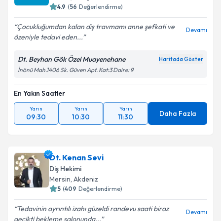
4.9
(
56
Değerlendirme)
Çocukluğumdan kalan diş travmamı anne şefkati ve
Devamı
özeniyle tedavi eden...
Dt. Beyhan Gök Özel Muayenehane
Haritada Göster
İnönü Mah.1406 Sk. Güven Apt. Kat:3 Daire: 9
En Yakın Saatler
Yarın
Yarın
Yarın
Daha Fazla
09:30
10:30
11:30
Dt. Kenan Sevi
Diş Hekimi
Mersin
, Akdeniz
5
(
409
Değerlendirme)
Tedavinin ayrıntılı izahı güzeldi randevu saati biraz
Devamı
gecikti bekleme salonunda...