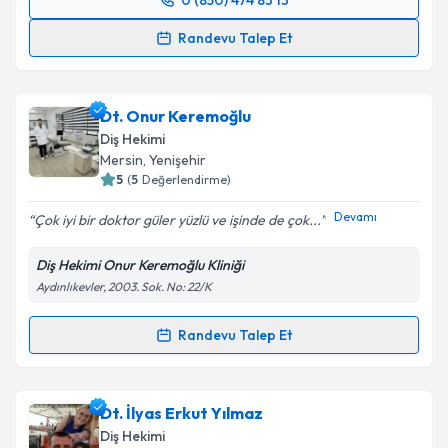
0 (850) 474 83 13
Randevu Takvimi Talebi
Randevu Talep Et
Dt. Hüseyin Kaya
için randevu takvimi talebi
oluşturun. Size bu uzmandan randevu almanız için bir
Dt. Onur Keremoğlu
takvim hazırlandığında e-posta ile bilgilendireceğiz.
Diş Hekimi
E-posta Adresiniz
Mersin
, Yenişehir
5
(
5
Değerlendirme)
Devamı
Çok iyi bir doktor güler yüzlü ve işinde de çok...
Kişisel verilerimin işlenmesine ilişkin
Aydınlatma
Diş Hekimi Onur Keremoğlu Kliniği
Metni
'ni okudum ve kişisel verilerimin belirtilen
Aydınlıkevler, 2003. Sok. No: 22/K
kapsamda işlenmesini kabul ediyorum.
Randevu Talep Et
Randevu Takvimi Talebi
Takvim Talebini Gönder
Dt. Onur Keremoğlu
için randevu takvimi talebi
Dt. İlyas Erkut Yılmaz
oluşturun. Size bu uzmandan randevu almanız için bir
Diş Hekimi