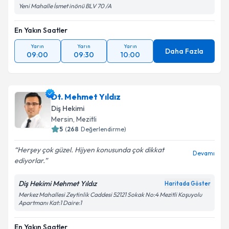
Yeni Mahalle İsmet inönü BLV 70 /A
En Yakın Saatler
Yarın
Yarın
Yarın
Daha Fazla
09:00
09:30
10:00
Dt. Mehmet Yıldız
Diş Hekimi
Mersin
, Mezitli
5
(
268
Değerlendirme)
Herşey çok güzel. Hijyen konusunda çok dikkat
Devamı
ediyorlar.
Diş Hekimi Mehmet Yıldız
Haritada Göster
Merkez Mahallesi Zeytinlik Caddesi 52121 Sokak No:4 Mezitli Koşuyolu
Apartmanı Kat:1 Daire:1
En Yakın Saatler