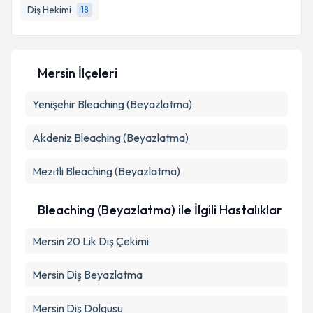
Diş Hekimi
18
E-posta Adresiniz
Mersin İlçeleri
Kişisel verilerimin işlenmesine ilişkin
Aydınlatma
Yenişehir
Metni
Bleaching (Beyazlatma)
'ni okudum ve kişisel verilerimin belirtilen
kapsamda işlenmesini kabul ediyorum.
Akdeniz
Bleaching (Beyazlatma)
Takvim Talebini Gönder
Mezitli
Bleaching (Beyazlatma)
Bleaching (Beyazlatma) ile İlgili Hastalıklar
Mersin 20 Lik Diş Çekimi
Mersin Diş Beyazlatma
Mersin Diş Dolgusu