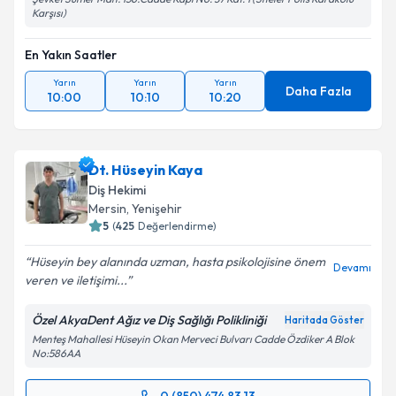
Karşısı)
En Yakın Saatler
Yarın
Yarın
Yarın
Daha Fazla
10:00
10:10
10:20
Dt. Hüseyin Kaya
Diş Hekimi
Mersin
, Yenişehir
5
(
425
Değerlendirme)
Hüseyin bey alanında uzman, hasta psikolojisine önem
Devamı
veren ve iletişimi...
Özel AkyaDent Ağız ve Diş Sağlığı Polikliniği
Haritada Göster
Menteş Mahallesi Hüseyin Okan Merveci Bulvarı Cadde Özdiker A Blok
No:586AA