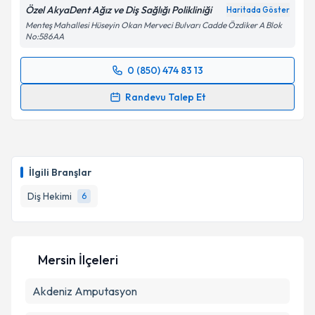
Özel AkyaDent Ağız ve Diş Sağlığı Polikliniği
Haritada Göster
Menteş Mahallesi Hüseyin Okan Merveci Bulvarı Cadde Özdiker A Blok
No:586AA
0 (850) 474 83 13
Randevu Takvimi Talebi
Randevu Talep Et
Dt. Hüseyin Kaya
için randevu takvimi talebi
oluşturun. Size bu uzmandan randevu almanız için bir
takvim hazırlandığında e-posta ile bilgilendireceğiz.
İlgili Branşlar
E-posta Adresiniz
Diş Hekimi
6
Kişisel verilerimin işlenmesine ilişkin
Aydınlatma
Mersin İlçeleri
Metni
'ni okudum ve kişisel verilerimin belirtilen
kapsamda işlenmesini kabul ediyorum.
Akdeniz
Amputasyon