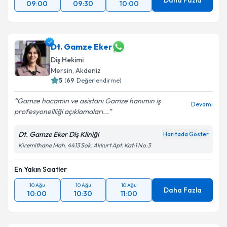
Daha Fazla
09:00
09:30
10:00
Dt. Gamze Eker
Diş Hekimi
Mersin
, Akdeniz
5
(
69
Değerlendirme)
Gamze hocamın ve asistanı Gamze hanımın iş
Devamı
profesyonellliği açıklamaları...
Dt. Gamze Eker Diş Kliniği
Haritada Göster
Kiremithane Mah. 4413 Sok. Akkurt Apt. Kat:1 No:3
En Yakın Saatler
10 Ağu
10 Ağu
10 Ağu
Daha Fazla
10:00
10:30
11:00