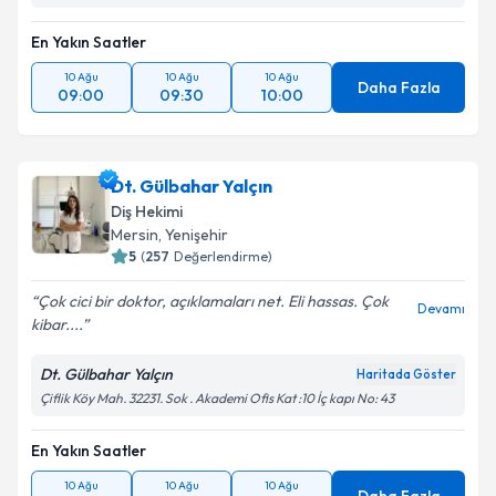
En Yakın Saatler
10 Ağu
10 Ağu
10 Ağu
Daha Fazla
09:00
09:30
10:00
Dt. Gülbahar Yalçın
Diş Hekimi
Mersin
, Yenişehir
5
(
257
Değerlendirme)
Çok cici bir doktor, açıklamaları net. Eli hassas. Çok
Devamı
kibar....
Dt. Gülbahar Yalçın
Haritada Göster
Çiflik Köy Mah. 32231. Sok . Akademi Ofis Kat :10 İç kapı No: 43
En Yakın Saatler
10 Ağu
10 Ağu
10 Ağu