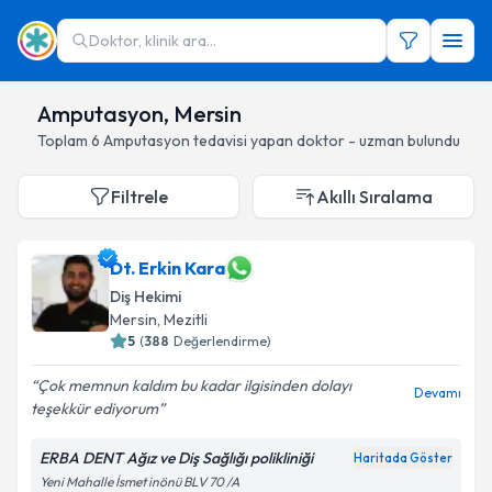
Doktor, klinik ara...
Amputasyon, Mersin
Toplam
6
Amputasyon
tedavisi yapan doktor - uzman bulundu
Filtrele
Akıllı Sıralama
Dt. Erkin Kara
Diş Hekimi
Mersin
, Mezitli
5
(
388
Değerlendirme)
Çok memnun kaldım bu kadar ilgisinden dolayı
Devamı
teşekkür ediyorum
ERBA DENT Ağız ve Diş Sağlığı polikliniği
Haritada Göster
Yeni Mahalle İsmet inönü BLV 70 /A