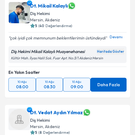
Dt. Mikail Kalaylı
Diş Hekimi
Mersin
, Akdeniz
5
(
40
Değerlendirme)
Devamı
çok iyidi çok memnunum beklentilerimin üstündeydi
Diş Hekimi Mikail Kalaylı Muayenehanesi
Haritada Göster
Kültür Mah. İlyas Halil Sok. Fuar Apt. No:3/1 Akdeniz Mersin
En Yakın Saatler
10 Ağu
10 Ağu
10 Ağu
Daha Fazla
08:00
08:30
09:00
Dt. Vedat Aydın Yılmaz
Diş Hekimi
Mersin
, Akdeniz
5
(
8
Değerlendirme)