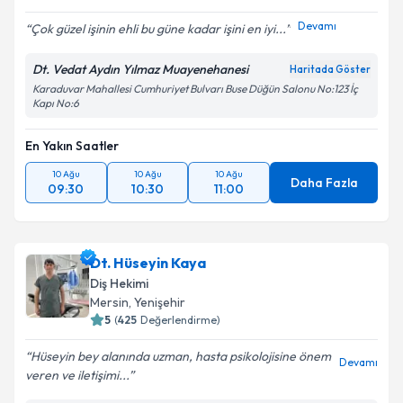
Devamı
Çok güzel işinin ehli bu güne kadar işini en iyi...
Dt. Vedat Aydın Yılmaz Muayenehanesi
Haritada Göster
Karaduvar Mahallesi Cumhuriyet Bulvarı Buse Düğün Salonu No:123 İç
Kapı No:6
En Yakın Saatler
10 Ağu
10 Ağu
10 Ağu
Daha Fazla
09:30
10:30
11:00
Dt. Hüseyin Kaya
Diş Hekimi
Mersin
, Yenişehir
5
(
425
Değerlendirme)
Hüseyin bey alanında uzman, hasta psikolojisine önem
Devamı
veren ve iletişimi...