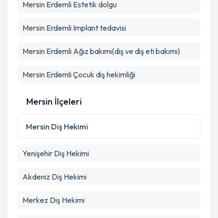
Mersin Erdemli Estetik dolgu
Kişisel verilerimin işlenmesine ilişkin
Aydınlatma
Mersin Erdemli Implant tedavisi
Metni
'ni okudum ve kişisel verilerimin belirtilen
kapsamda işlenmesini kabul ediyorum.
Mersin Erdemli Ağız bakımı(diş ve diş eti bakımı)
Mersin Erdemli Çocuk diş hekimliği
Takvim Talebini Gönder
Mersin İlçeleri
Mersin
Diş Hekimi
Yenişehir
Diş Hekimi
Akdeniz
Diş Hekimi
Merkez
Diş Hekimi