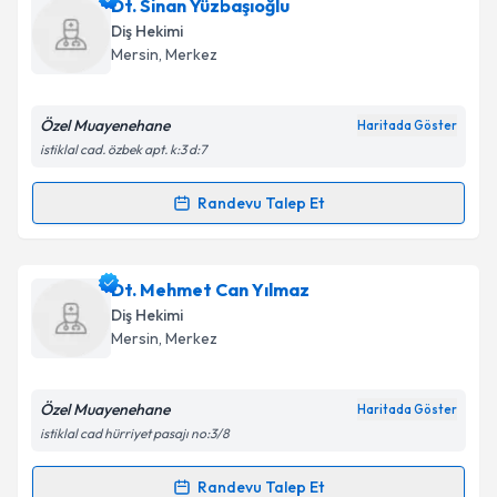
Dt. Sinan Yüzbaşıoğlu
Diş Hekimi
Mersin
,
Merkez
Özel Muayenehane
Haritada Göster
istiklal cad. özbek apt. k:3 d:7
Randevu Talep Et
Randevu Takvimi Talebi
Dt. Sinan Yüzbaşıoğlu
için randevu takvimi talebi
Dt. Mehmet Can Yılmaz
oluşturun. Size bu uzmandan randevu almanız için bir
Diş Hekimi
takvim hazırlandığında e-posta ile bilgilendireceğiz.
Mersin
,
Merkez
E-posta Adresiniz
Özel Muayenehane
Haritada Göster
istiklal cad hürriyet pasajı no:3/8
Kişisel verilerimin işlenmesine ilişkin
Aydınlatma
Randevu Talep Et