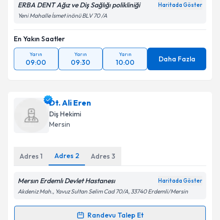
ERBA DENT Ağız ve Diş Sağlığı polikliniği
Haritada Göster
Yeni Mahalle İsmet inönü BLV 70 /A
En Yakın Saatler
Yarın
Yarın
Yarın
Daha Fazla
09:00
09:30
10:00
Dt. Ali Eren
Diş Hekimi
Mersin
Adres
2
Adres
1
Adres
3
Mersın Erdemlı Devlet Hastanesı
Haritada Göster
Akdeniz Mah., Yavuz Sultan Selim Cad 70/A, 33740 Erdemli/Mersin
Randevu Talep Et