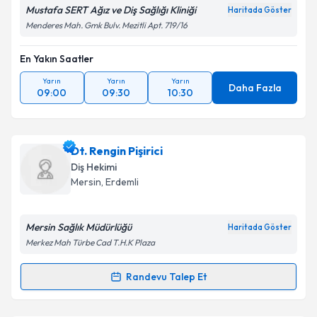
Mustafa SERT Ağız ve Diş Sağlığı Kliniği
Haritada Göster
Menderes Mah. Gmk Bulv. Mezitli Apt. 719/16
En Yakın Saatler
Yarın
Yarın
Yarın
Daha Fazla
09:00
09:30
10:30
Dt. Rengin Pişirici
Diş Hekimi
Mersin
,
Erdemli
Mersin Sağlık Müdürlüğü
Haritada Göster
Merkez Mah Türbe Cad T.H.K Plaza
Randevu Talep Et
Randevu Takvimi Talebi