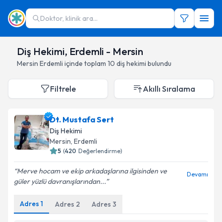
Doktor, klinik ara...
Diş Hekimi, Erdemli - Mersin
Mersin
Erdemli
içinde toplam
10
diş hekimi
bulundu
Filtrele
Akıllı Sıralama
Dt. Mustafa Sert
Diş Hekimi
Mersin
,
Erdemli
5
(
420
Değerlendirme)
Merve hocam ve ekip arkadaşlarına ilgisinden ve
Devamı
güler yüzlü davranışlarından...
Adres
1
Adres
2
Adres
3