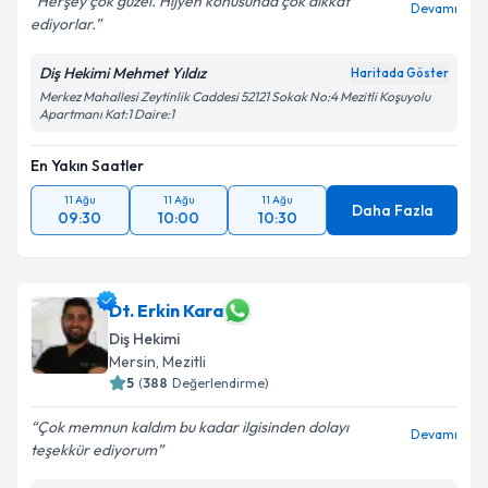
Herşey çok güzel. Hijyen konusunda çok dikkat
Kişisel verilerimin işlenmesine ilişkin
Aydınlatma
Devamı
ediyorlar.
Metni
'ni okudum ve kişisel verilerimin belirtilen
kapsamda işlenmesini kabul ediyorum.
Diş Hekimi Mehmet Yıldız
Haritada Göster
Merkez Mahallesi Zeytinlik Caddesi 52121 Sokak No:4 Mezitli Koşuyolu
Apartmanı Kat:1 Daire:1
Takvim Talebini Gönder
En Yakın Saatler
11 Ağu
11 Ağu
11 Ağu
Daha Fazla
09:30
10:00
10:30
Dt. Erkin Kara
Diş Hekimi
Mersin
,
Mezitli
5
(
388
Değerlendirme)
Çok memnun kaldım bu kadar ilgisinden dolayı
Devamı
teşekkür ediyorum