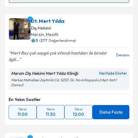
Randevu Takvimi Talebi
Dt. Ali Eren
için randevu takvimi talebi oluşturun. Size
Dt. Mert Yıldız
bu uzmandan randevu almanız için bir takvim
Diş Hekimi
hazırlandığında e-posta ile bilgilendireceğiz.
Mersin
,
Mezitli
5
(
277
Değerlendirme)
E-posta Adresiniz
Mert Bey çok saygılı çok efendi hastaları ile birebir
Devamı
ilgili...
Mersin Diş Hekimi Mert Yıldız Kliniği
Haritada Göster
Kişisel verilerimin işlenmesine ilişkin
Aydınlatma
Merkez Mahallesi Zeytinlik Cd. 52121. Sk. No:4 Koşuyolu 2 Apt. Kat:1
Metni
'ni okudum ve kişisel verilerimin belirtilen
Daire:2
kapsamda işlenmesini kabul ediyorum.
En Yakın Saatler
Takvim Talebini Gönder
Yarın
Yarın
Yarın
Daha Fazla
11:00
11:30
12:00