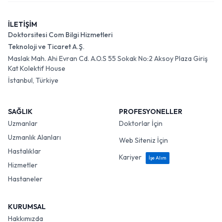
İLETİŞİM
Doktorsitesi Com Bilgi Hizmetleri
Teknoloji ve Ticaret A.Ş.
Maslak Mah. Ahi Evran Cd. A.O.S 55 Sokak No:2 Aksoy Plaza Giriş
Kat Kolektif House
İstanbul, Türkiye
SAĞLIK
PROFESYONELLER
Uzmanlar
Doktorlar İçin
Uzmanlık Alanları
Web Siteniz İçin
Hastalıklar
Kariyer
İşe Alım
Hizmetler
Hastaneler
KURUMSAL
Hakkımızda