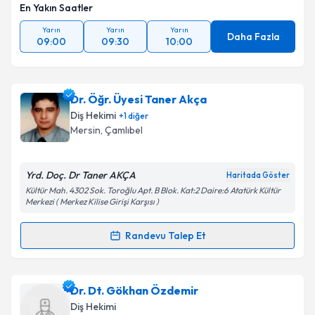
En Yakın Saatler
Yarın
Yarın
Yarın
Daha Fazla
09:00
09:30
10:00
Dr. Öğr. Üyesi Taner Akça
Diş Hekimi
+
1
diğer
Mersin
,
Çamlıbel
Yrd. Doç. Dr Taner AKÇA
Haritada Göster
Kültür Mah. 4302 Sok. Toroğlu Apt. B Blok. Kat:2 Daire:6 Atatürk Kültür
Merkezi ( Merkez Kilise Girişi Karşısı )
Randevu Talep Et
Randevu Takvimi Talebi
Dr. Öğr. Üyesi Taner Akça
için randevu takvimi talebi
Dr. Dt. Gökhan Özdemir
oluşturun. Size bu uzmandan randevu almanız için bir
Diş Hekimi