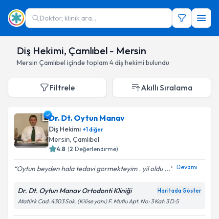
Doktor, klinik ara...
Diş Hekimi, Çamlıbel - Mersin
Mersin
Çamlıbel
içinde toplam
4
diş hekimi
bulundu
Filtrele
Akıllı Sıralama
Dr. Dt. Oytun Manav
Diş Hekimi
+
1
diğer
Mersin
,
Çamlıbel
4.8
(
2
Değerlendirme)
Devamı
Oytun beyden hala tedavi gormekteyim . yil oldu ...
Dr. Dt. Oytun Manav Ortodonti Kliniği
Haritada Göster
Atatürk Cad. 4303 Sok. (Kilise yanı) F. Mutlu Apt. No: 3 Kat: 3 D:5