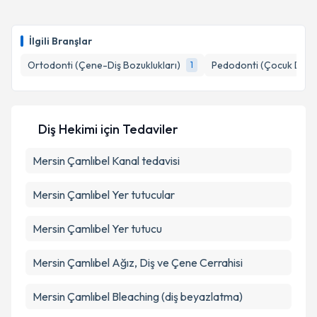
Dt. Emin Can Ünlü
için randevu takvimi talebi
oluşturun. Size bu uzmandan randevu almanız için bir
Takvim Talebini Gönder
İlgili Branşlar
takvim hazırlandığında e-posta ile bilgilendireceğiz.
Ortodonti (Çene-Diş Bozuklukları)
Pedodonti (Çocuk Diş He
1
E-posta Adresiniz
Diş Hekimi
için Tedaviler
Kişisel verilerimin işlenmesine ilişkin
Aydınlatma
Mersin Çamlıbel Kanal tedavisi
Metni
'ni okudum ve kişisel verilerimin belirtilen
kapsamda işlenmesini kabul ediyorum.
Mersin Çamlıbel Yer tutucular
Takvim Talebini Gönder
Mersin Çamlıbel Yer tutucu
Mersin Çamlıbel Ağız, Diş ve Çene Cerrahisi
Mersin Çamlıbel Bleaching (diş beyazlatma)