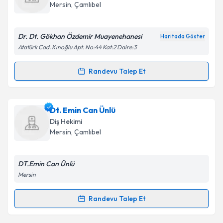
takvim hazırlandığında e-posta ile bilgilendireceğiz.
Mersin
,
Çamlıbel
E-posta Adresiniz
Dr. Dt. Gökhan Özdemir Muayenehanesi
Haritada Göster
Atatürk Cad. Kınoğlu Apt. No:44 Kat:2 Daire:3
Kişisel verilerimin işlenmesine ilişkin
Aydınlatma
Randevu Talep Et
Randevu Takvimi Talebi
Metni
'ni okudum ve kişisel verilerimin belirtilen
kapsamda işlenmesini kabul ediyorum.
Dr. Dt. Gökhan Özdemir
için randevu takvimi talebi
Dt. Emin Can Ünlü
oluşturun. Size bu uzmandan randevu almanız için bir
Takvim Talebini Gönder
Diş Hekimi
takvim hazırlandığında e-posta ile bilgilendireceğiz.
Mersin
,
Çamlıbel
E-posta Adresiniz
DT.Emin Can Ünlü
Mersin
Kişisel verilerimin işlenmesine ilişkin
Aydınlatma
Randevu Talep Et
Randevu Takvimi Talebi
Metni
'ni okudum ve kişisel verilerimin belirtilen
kapsamda işlenmesini kabul ediyorum.