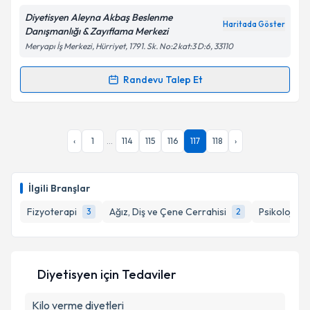
Diyetisyen Aleyna Akbaş Beslenme
Haritada Göster
Danışmanlığı & Zayıflama Merkezi
Meryapı İş Merkezi, Hürriyet, 1791. Sk. No:2 kat:3 D:6, 33110
Randevu Talep Et
Randevu Takvimi Talebi
Dyt. Aleyna Akbaş
için randevu takvimi talebi
‹
1
...
114
115
116
117
118
›
oluşturun. Size bu uzmandan randevu almanız için bir
takvim hazırlandığında e-posta ile bilgilendireceğiz.
E-posta Adresiniz
İlgili Branşlar
Fizyoterapi
Ağız, Diş ve Çene Cerrahisi
Psikoloji
3
2
2
Kişisel verilerimin işlenmesine ilişkin
Aydınlatma
Metni
'ni okudum ve kişisel verilerimin belirtilen
Diyetisyen
için Tedaviler
kapsamda işlenmesini kabul ediyorum.
Kilo verme diyetleri