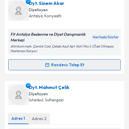
Dyt. Sinem Akar
Diyetisyen
Antalya
,
Konyaaltı
Fit Antalya Beslenme ve Diyet Danışmanlık
Haritada Göster
Merkezi
Altınkum mah. Çamlık Cad. Çelebi Asal Apt. Kat:1 No:1, (Özel Olimpos
Hastanesi Karşısı)
Randevu Talep Et
Randevu Takvimi Talebi
Dyt. Sinem Akar
için randevu takvimi talebi oluşturun.
Dyt. Mahmut Çelik
Size bu uzmandan randevu almanız için bir takvim
Diyetisyen
hazırlandığında e-posta ile bilgilendireceğiz.
İstanbul
,
Sultangazi
E-posta Adresiniz
Adres
1
Adres
2