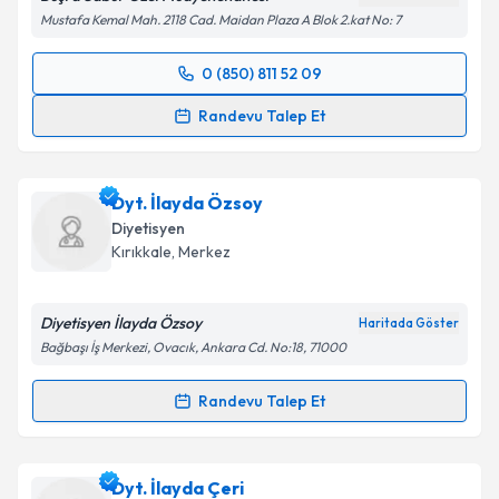
kapsamda işlenmesini kabul ediyorum.
Mustafa Kemal Mah. 2118 Cad. Maidan Plaza A Blok 2.kat No: 7
0 (850) 811 52 09
Takvim Talebini Gönder
Randevu Takvimi Talebi
Randevu Talep Et
Dr. Dyt. Büşra Sabur Öztürk
için randevu takvimi
talebi oluşturun. Size bu uzmandan randevu almanız
Dyt. İlayda Özsoy
için bir takvim hazırlandığında e-posta ile
bilgilendireceğiz.
Diyetisyen
Kırıkkale
,
Merkez
E-posta Adresiniz
Diyetisyen İlayda Özsoy
Haritada Göster
Bağbaşı İş Merkezi, Ovacık, Ankara Cd. No:18, 71000
Kişisel verilerimin işlenmesine ilişkin
Aydınlatma
Randevu Talep Et
Metni
'ni okudum ve kişisel verilerimin belirtilen
Randevu Takvimi Talebi
kapsamda işlenmesini kabul ediyorum.
Dyt. İlayda Özsoy
için randevu takvimi talebi
Dyt. İlayda Çeri
Takvim Talebini Gönder