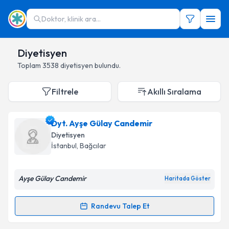
Doktor, klinik ara...
Diyetisyen
Toplam
3538
diyetisyen
bulundu.
Filtrele
Akıllı Sıralama
Dyt. Ayşe Gülay Candemir
Diyetisyen
İstanbul
,
Bağcılar
Ayşe Gülay Candemir
Haritada Göster
Randevu Talep Et
Randevu Takvimi Talebi