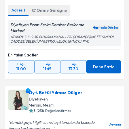
Adres
1
Kişisel verilerimin işlenmesine ilişkin
Online Görüşme
Aydınlatma
Metni
'ni okudum ve kişisel verilerimin belirtilen
kapsamda işlenmesini kabul ediyorum.
Diyetisyen Ecem Serim Demirer Beslenme
Haritada Göster
Merkezi
ATAKÖY 7-8-9-10 CU KISIM MAHALLESİ ÇOBANÇEŞME E5 YANYOL
Takvim Talebini Gönder
CADDESİ SELENİUM RETRO A BLOK 18/1 İÇ KAPI 41
En Yakın Saatler
11 Ağu
11 Ağu
11 Ağu
Daha Fazla
11:00
11:45
13:30
Dyt. Betül Yılmaz Dülger
Diyetisyen
Mersin
,
Mezitli
5
(
238
Değerlendirme)
Kendisi gayet ilgili ve net açıklamalarda bulundu.
Devamı
Ayrıca korkutmadan ve...