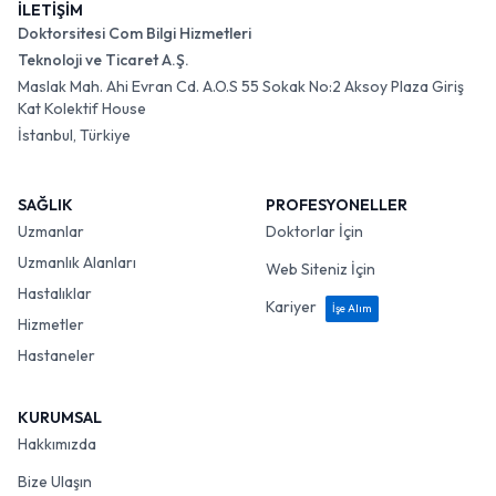
İLETİŞİM
Doktorsitesi Com Bilgi Hizmetleri
Teknoloji ve Ticaret A.Ş.
Maslak Mah. Ahi Evran Cd. A.O.S 55 Sokak No:2 Aksoy Plaza Giriş
Kat Kolektif House
İstanbul, Türkiye
SAĞLIK
PROFESYONELLER
Uzmanlar
Doktorlar İçin
Uzmanlık Alanları
Web Siteniz İçin
Hastalıklar
Kariyer
İşe Alım
Hizmetler
Hastaneler
KURUMSAL
Hakkımızda
Bize Ulaşın