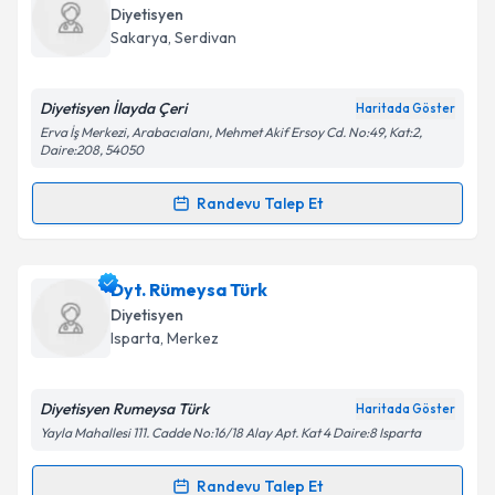
oluşturun. Size bu uzmandan randevu almanız için bir
Diyetisyen
takvim hazırlandığında e-posta ile bilgilendireceğiz.
Sakarya
,
Serdivan
E-posta Adresiniz
Diyetisyen İlayda Çeri
Haritada Göster
Erva İş Merkezi, Arabacıalanı, Mehmet Akif Ersoy Cd. No:49, Kat:2,
Daire:208, 54050
Kişisel verilerimin işlenmesine ilişkin
Aydınlatma
Randevu Talep Et
Metni
'ni okudum ve kişisel verilerimin belirtilen
Randevu Takvimi Talebi
kapsamda işlenmesini kabul ediyorum.
Dyt. İlayda Çeri
için randevu takvimi talebi oluşturun.
Dyt. Rümeysa Türk
Takvim Talebini Gönder
Size bu uzmandan randevu almanız için bir takvim
Diyetisyen
hazırlandığında e-posta ile bilgilendireceğiz.
Isparta
,
Merkez
E-posta Adresiniz
Diyetisyen Rumeysa Türk
Haritada Göster
Yayla Mahallesi 111. Cadde No:16/18 Alay Apt. Kat 4 Daire:8 Isparta
Kişisel verilerimin işlenmesine ilişkin
Aydınlatma
Randevu Talep Et