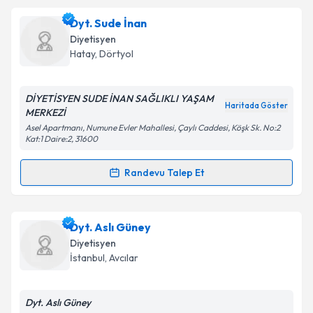
Dyt. Ayşe Gülay Candemir
için randevu takvimi
Dyt. Sude İnan
talebi oluşturun. Size bu uzmandan randevu almanız
Diyetisyen
için bir takvim hazırlandığında e-posta ile
Hatay
,
Dörtyol
bilgilendireceğiz.
E-posta Adresiniz
DİYETİSYEN SUDE İNAN SAĞLIKLI YAŞAM
Haritada Göster
MERKEZİ
Asel Apartmanı, Numune Evler Mahallesi, Çaylı Caddesi, Köşk Sk. No:2
Kat:1 Daire:2, 31600
Kişisel verilerimin işlenmesine ilişkin
Aydınlatma
Randevu Talep Et
Metni
'ni okudum ve kişisel verilerimin belirtilen
Randevu Takvimi Talebi
kapsamda işlenmesini kabul ediyorum.
Dyt. Sude İnan
için randevu takvimi talebi oluşturun.
Dyt. Aslı Güney
Takvim Talebini Gönder
Size bu uzmandan randevu almanız için bir takvim
Diyetisyen
hazırlandığında e-posta ile bilgilendireceğiz.
İstanbul
,
Avcılar
E-posta Adresiniz
Dyt. Aslı Güney