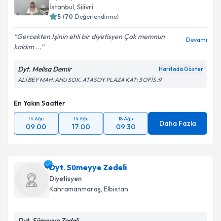
takvim hazırlandığında e-posta ile bilgilendireceğiz.
İstanbul
,
Silivri
5
(
70
Değerlendirme)
E-posta Adresiniz
Gercekten İşinin ehli bir diyetisyen Çok memnun
Devamı
kaldım ...
Dyt. Melisa Demir
Haritada Göster
Kişisel verilerimin işlenmesine ilişkin
Aydınlatma
ALİ BEY MAH. AHU SOK. ATASOY PLAZA KAT: 3 OFİS :9
Metni
'ni okudum ve kişisel verilerimin belirtilen
kapsamda işlenmesini kabul ediyorum.
En Yakın Saatler
14 Ağu
14 Ağu
18 Ağu
Takvim Talebini Gönder
Daha Fazla
09:00
17:00
09:30
Dyt. Sümeyye Zedeli
Diyetisyen
Kahramanmaraş
,
Elbistan
Dyt. Sümeyye Zedeli