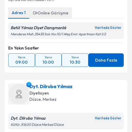
Adres
1
Online Görüşme
Betül Yılmaz Diyet Danışmanlık
Haritada Göster
Menderes Mah.35435 Sok.No:10/1 Ateş Emir Apartman Kat:1/2
En Yakın Saatler
Yarın
Yarın
Yarın
Daha Fazla
09:00
10:00
10:30
Dyt. Dilruba Yılmaz
Diyetisyen
Düzce
,
Merkez
Dyt. Dilruba Yılmaz
Haritada Göster
Kültür, 81600 Düzce Merkez/Düzce