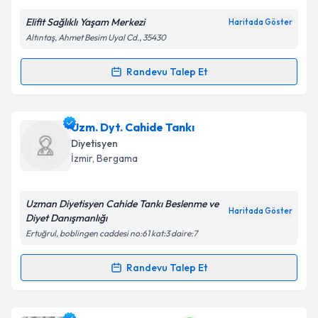
E-posta Adresiniz
Elifit Sağlıklı Yaşam Merkezi
Haritada Göster
Altıntaş, Ahmet Besim Uyal Cd., 35430
Kişisel verilerimin işlenmesine ilişkin
Aydınlatma
Randevu Talep Et
Randevu Takvimi Talebi
Metni
'ni okudum ve kişisel verilerimin belirtilen
kapsamda işlenmesini kabul ediyorum.
Dyt. Elif Dervişoğlu
için randevu takvimi talebi
Uzm. Dyt. Cahide Tankı
oluşturun. Size bu uzmandan randevu almanız için bir
Takvim Talebini Gönder
Diyetisyen
takvim hazırlandığında e-posta ile bilgilendireceğiz.
İzmir
,
Bergama
E-posta Adresiniz
Uzman Diyetisyen Cahide Tankı Beslenme ve
Haritada Göster
Diyet Danışmanlığı
Ertuğrul, boblingen caddesi no:61 kat:3 daire:7
Kişisel verilerimin işlenmesine ilişkin
Aydınlatma
Metni
'ni okudum ve kişisel verilerimin belirtilen
Randevu Talep Et
Randevu Takvimi Talebi
kapsamda işlenmesini kabul ediyorum.