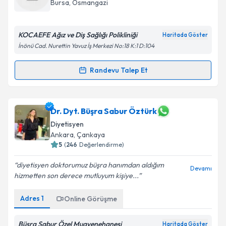
Bursa
,
Osmangazi
E-posta Adresiniz
KOCAEFE Ağız ve Diş Sağlığı Polikliniği
Haritada Göster
İnönü Cad. Nurettin Yavuz İş Merkezi No:18 K:1 D:104
Kişisel verilerimin işlenmesine ilişkin
Aydınlatma
Randevu Talep Et
Randevu Takvimi Talebi
Metni
'ni okudum ve kişisel verilerimin belirtilen
kapsamda işlenmesini kabul ediyorum.
Dyt. Sena Zeynep Korkmaz
için randevu takvimi
Dr. Dyt. Büşra Sabur Öztürk
talebi oluşturun. Size bu uzmandan randevu almanız
Takvim Talebini Gönder
Diyetisyen
için bir takvim hazırlandığında e-posta ile
Ankara
,
Çankaya
bilgilendireceğiz.
5
(
246
Değerlendirme)
E-posta Adresiniz
diyetisyen doktorumuz büşra hanımdan aldığım
Devamı
hizmetten son derece mutluyum kişiye...
Adres
1
Online Görüşme
Kişisel verilerimin işlenmesine ilişkin
Aydınlatma
Metni
'ni okudum ve kişisel verilerimin belirtilen
Büşra Sabur Özel Muayenehanesi
Haritada Göster