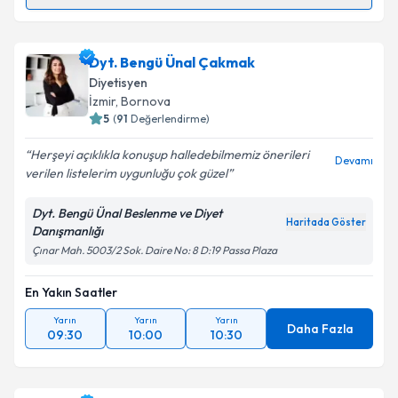
Randevu Takvimi Talebi
Metni
'ni okudum ve kişisel verilerimin belirtilen
kapsamda işlenmesini kabul ediyorum.
Dyt. Rümeysa Türk
için randevu takvimi talebi
Dyt. Bengü Ünal Çakmak
oluşturun. Size bu uzmandan randevu almanız için bir
Takvim Talebini Gönder
Diyetisyen
takvim hazırlandığında e-posta ile bilgilendireceğiz.
İzmir
,
Bornova
5
(
91
Değerlendirme)
E-posta Adresiniz
Herşeyi açıklıkla konuşup halledebilmemiz önerileri
Devamı
verilen listelerim uygunluğu çok güzel
Dyt. Bengü Ünal Beslenme ve Diyet
Kişisel verilerimin işlenmesine ilişkin
Aydınlatma
Haritada Göster
Danışmanlığı
Metni
'ni okudum ve kişisel verilerimin belirtilen
Çınar Mah. 5003/2 Sok. Daire No: 8 D:19 Passa Plaza
kapsamda işlenmesini kabul ediyorum.
En Yakın Saatler
Takvim Talebini Gönder
Yarın
Yarın
Yarın
Daha Fazla
09:30
10:00
10:30