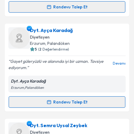
Randevu Talep Et
Randevu Takvimi Talebi
Dyt. Dilruba Yılmaz
için randevu takvimi talebi
Dyt. Ayça Karadağ
oluşturun. Size bu uzmandan randevu almanız için bir
Diyetisyen
takvim hazırlandığında e-posta ile bilgilendireceğiz.
Erzurum
,
Palandöken
5
(
2
Değerlendirme)
E-posta Adresiniz
Gayet güleryüzlü ve alanında iyi bir uzman. Tavsiye
Devamı
ediyorum.
Dyt. Ayça Karadağ
Kişisel verilerimin işlenmesine ilişkin
Aydınlatma
Erzurum,Palandöken
Metni
'ni okudum ve kişisel verilerimin belirtilen
kapsamda işlenmesini kabul ediyorum.
Randevu Talep Et
Randevu Takvimi Talebi
Takvim Talebini Gönder
Dyt. Ayça Karadağ
için randevu takvimi talebi
Dyt. Semra Uysal Zeybek
oluşturun. Size bu uzmandan randevu almanız için bir
Diyetisyen