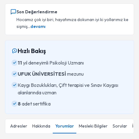
Son Değerlendirme
Hocamız çok iyi biri, hayatımıza dokunan iyi ki yollarımız ke
sişmiş...
devamı
Hızlı Bakış
11
yıl deneyimli Psikoloji Uzmanı
UFUK ÜNİVERSİTESİ
mezunu
Kaygı Bozuklukları, Çift terapisi ve Sınav Kaygısı
alanlarında uzman
8
adet sertifika
Adresler
Hakkında
Yorumlar
Mesleki Bilgiler
Sorular
İçe