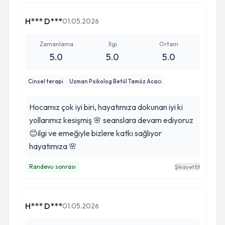
H*** D***
01.05.2026
Zamanlama
İlgi
Ortam
5.0
5.0
5.0
Cinsel terapi
Uzman Psikolog Betül Tamöz Acacı
Hocamız çok iyi biri, hayatımıza dokunan iyi ki
yollarımız kesişmiş 🌸 seanslara devam ediyoruz
😊ilgi ve emeğiyle bizlere katkı sağlıyor
hayatımıza 🌸
Randevu sonrası
Şikayet Et
H*** D***
01.05.2026