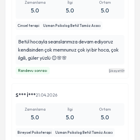
Zamanlama
İlgi
Ortam
5.0
5.0
5.0
Cinsel terapi
Uzman Psikolog Betül Tamöz Acacı
Betül hocayla seanslarımıza devam ediyoruz
kendisinden çok memnunuz çok iyi bir hoca, çok
ilgili, güler yüzlü 😊🌸🌸
Randevu sonrası
Şikayet Et
S*** İ***
21.04.2026
Zamanlama
İlgi
Ortam
5.0
5.0
5.0
Bireysel Psikoterapi
Uzman Psikolog Betül Tamöz Acacı