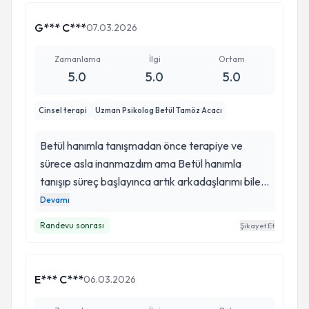
G*** C***
07.03.2026
Zamanlama
İlgi
Ortam
5.0
5.0
5.0
Cinsel terapi
Uzman Psikolog Betül Tamöz Acacı
Betül hanımla tanışmadan önce terapiye ve
sürece asla inanmazdım ama Betül hanımla
tanışıp süreç başlayınca artık arkadaşlarımı bile
yönlendiriyorum kendisi bu işi çok iyi yapıyor
Devamı
anlatmak istediğinizi çok iyi Bir şekilde anlıyor ve
Randevu sonrası
Şikayet Et
sizi ona göre yönlendiriyor kendisine teşekkür
ediyorum kesinlikle aklınıza takılmadan gelip
danışabilirsiniz.
E*** C***
06.03.2026