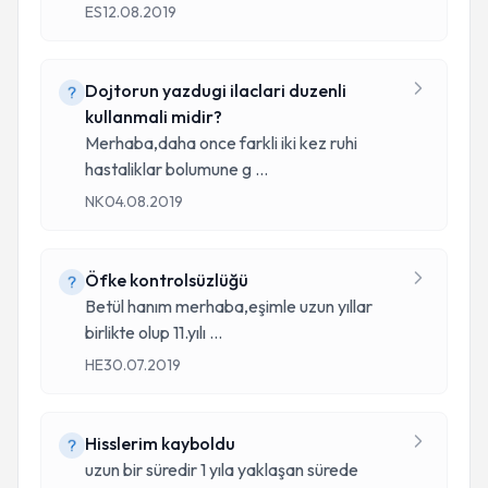
ES
12.08.2019
Dojtorun yazdugi ilaclari duzenli
kullanmali midir?
Merhaba,daha once farkli iki kez ruhi
hastaliklar bolumune g
...
NK
04.08.2019
Öfke kontrolsüzlüğü
Betül hanım merhaba,eşimle uzun yıllar
birlikte olup 11.yılı
...
HE
30.07.2019
Hisslerim kayboldu
uzun bir süredir 1 yıla yaklaşan sürede