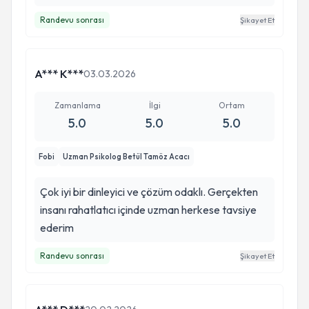
Randevu sonrası
Şikayet Et
A*** K***
03.03.2026
Zamanlama
İlgi
Ortam
5.0
5.0
5.0
Fobi
Uzman Psikolog Betül Tamöz Acacı
Çok iyi bir dinleyici ve çözüm odaklı. Gerçekten
insanı rahatlatıcı içinde uzman herkese tavsiye
ederim
Randevu sonrası
Şikayet Et