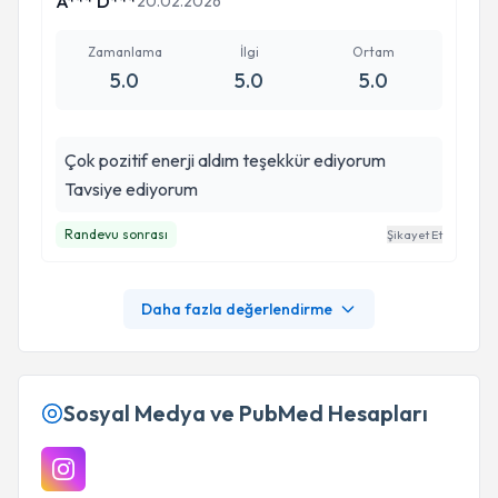
A*** D***
20.02.2026
Zamanlama
İlgi
Ortam
5.0
5.0
5.0
Çok pozitif enerji aldım teşekkür ediyorum
Tavsiye ediyorum
Randevu sonrası
Şikayet Et
Daha fazla değerlendirme
Sosyal Medya ve PubMed Hesapları