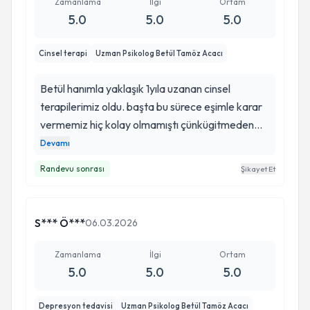
Zamanlama
İlgi
Ortam
5.0
5.0
5.0
Cinsel terapi
Uzman Psikolog Betül Tamöz Acacı
Betül hanımla yaklaşık 1yıla uzanan cinsel
terapilerimiz oldu. başta bu sürece eşimle karar
vermemiz hiç kolay olmamıştı çünkügitmeden
önce terapiyle çözülecek bir durum gibi
Devamı
gelmiyordu hemde bunu kabullenmek
Randevu sonrası
Şikayet Et
istemiyorduk. sonrasında eşimle deneme kararı
aldık ilk gittiğimde bizi dinledi aslında ayna gibiydi
kendimi görmemi sağladı her seans çıkışında
S*** Ö***
06.03.2026
kendimle mukayese yapıyordum bana ve
evliliğimize çok güzel geldi kendimi suçluyordum
Zamanlama
İlgi
Ortam
fakat evliliği ilk defa yaşağımızı bizim de herşeyi
5.0
5.0
5.0
yaşayarak öğrendiğimizi bana gösterdi. verilen
ödevler duyarlılıklamızı artırdı. her seansta asla
Depresyon tedavisi
Uzman Psikolog Betül Tamöz Acacı