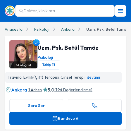
Doktor, klinik ara...
Anasayfa
Psikoloji
Ankara
Uzm. Psk. Betül Tamöz
Uzm. Psk. Betül Tamöz
Psikoloji
Takip Et
6
Fotoğraf
Uzm. Psk. Betül Tamöz Profil Fotoğrafı
Travma, Evlilik(Çift) Terapisi, Cinsel Terapi
devamı
Ankara
5.0
1 Adres
(
194
Değerlendirme)
Soru Sor
Randevu Al