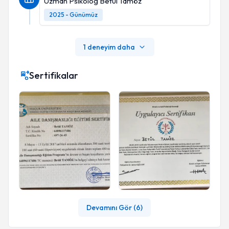
Uzman Psikolog Betül Tamöz
2025 - Günümüz
1 deneyim daha
Sertifikalar
Devamını Gör (
6
)