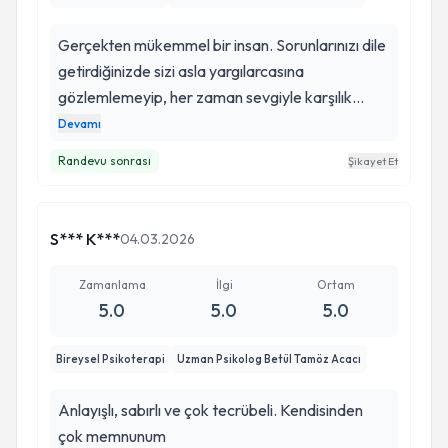
yargılamadan önyargılarımızı değiştirdi, çalışma
hayatımızdan dolayı istemeden verdiğimiz
Gerçekten mükemmel bir insan. Sorunlarınızı dile
aralardan sonra bizi toparladı. Terapinin
getirdiğinizde sizi asla yargılarcasına
sonuçtan ziyade gerçekten bir süreç
gözlemlemeyip, her zaman sevgiyle karşılık
olduğunubize öğretti ve süreç bizi geliştirdi. şuan
vermesi…Asla hasta doktor psikolojisinde değil,
Devamı
terapmizi tamamlamış ve sorunumuzu halletmiş
üstünlük kurma gibi bir konuşma tarzıyla değilde,
Randevu sonrası
Şikayet Et
birisi olarak yazıyorum. kendisine ve ekibine çok
daha çok arkadaşça yaklaşması daha çok
teşekkür ediyorum iyi ki sizinle tanıştık🩵🩵
samimiyeti ve güveni artırtıyor. Betül hanıma çok
teşekkür ederim herşey için.
S*** K***
04.03.2026
Zamanlama
İlgi
Ortam
5.0
5.0
5.0
Bireysel Psikoterapi
Uzman Psikolog Betül Tamöz Acacı
Anlayışlı, sabırlı ve çok tecrübeli. Kendisinden
çok memnunum