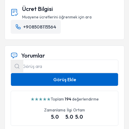
Ücret Bilgisi
Muayene ücretlerini öğrenmek için ara
+908508115564
Yorumlar
Görüş Ekle
★
★
★
★
★
Toplam
194
değerlendirme
Zamanlama
İlgi
Ortam
5.0
5.0
5.0