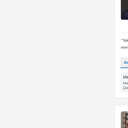
Yak
memn
A
Uz
Mai
Ça