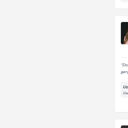
bozukluk)
BAŞKENT ÜNİVERSİTESİ
BEYKENT UNIVERSITESI
Aile İçi İletişim Sorunları
Psk. Dan.
Ergo
Bilkent Üniversitesi
Brussels Capital University
Uzm. Dr.
Eureko Sigorta
BÜLENT ECEVIT ÜNIVERSITESI
Diğer Eğitim Hastaneleri
Uzm. Psk.
CUMHURİYET ÜNİVERSİTESİ
Düzce Üniversitesi Tıp
Uzm. Psk. Dan.
Fakültesi
Esenyurt Unıversıtesı
Dok
gerç
Uz
Den