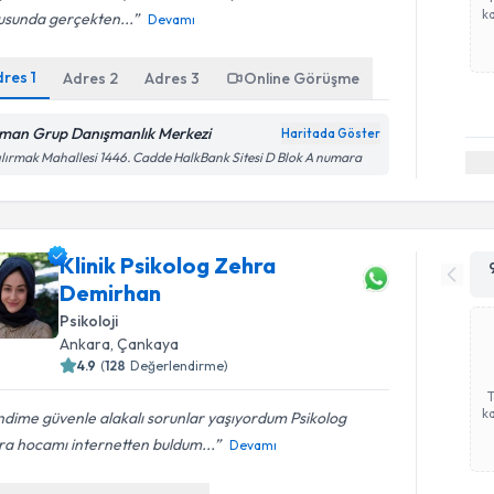
ka
usunda gerçekten...
Devamı
dres
1
Adres
2
Adres
3
Online Görüşme
man Grup Danışmanlık Merkezi
Haritada Göster
ılırmak Mahallesi 1446. Cadde HalkBank Sitesi D Blok A numara
Klinik Psikolog Zehra
Demirhan
Psikoloji
Ankara
, Çankaya
4.9
(
128
Değerlendirme)
ka
dime güvenle alakalı sorunlar yaşıyordum Psikolog
ra hocamı internetten buldum...
Devamı