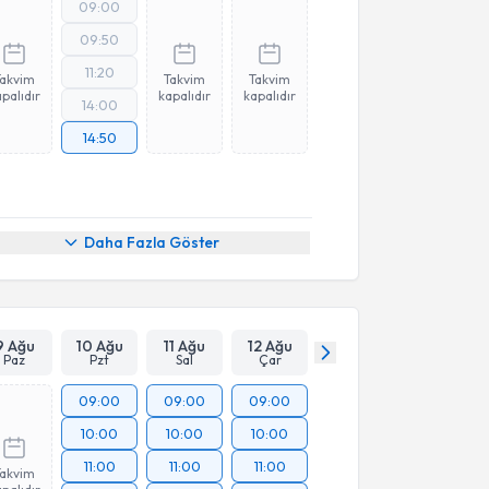
09:00
09:50
11:20
Takvim
Takvim
Takvim
palıdır
kapalıdır
kapalıdır
14:00
14:50
Daha Fazla Göster
9 Ağu
10 Ağu
11 Ağu
12 Ağu
Paz
Pzt
Sal
Çar
09:00
09:00
09:00
10:00
10:00
10:00
11:00
11:00
11:00
Takvim