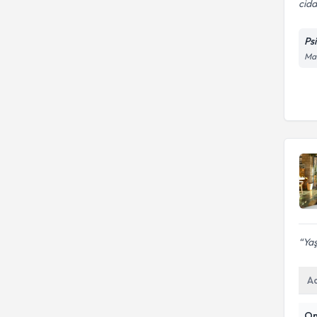
cidd
Ps
Ma
Yaş
A
On