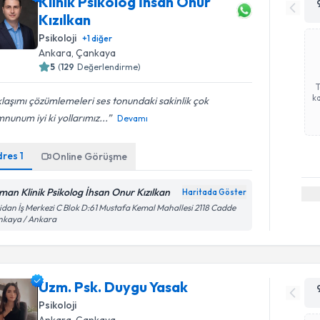
Klinik Psikolog İhsan Onur
Kızılkan
Psikoloji
+
1
diğer
Ankara
, Çankaya
5
(
129
Değerlendirme)
ka
laşımı çözümlemeleri ses tonundaki sakinlik çok
unum iyi ki yollarımız...
Devamı
dres
1
Online Görüşme
man Klinik Psikolog İhsan Onur Kızılkan
Haritada Göster
dan İş Merkezi C Blok D:61 Mustafa Kemal Mahallesi 2118 Cadde
nkaya / Ankara
Uzm. Psk. Duygu Yasak
Psikoloji
Ankara
, Çankaya