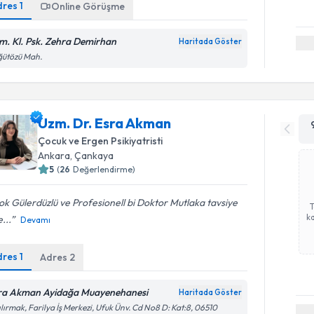
dres
1
Online Görüşme
m. Kl. Psk. Zehra Demirhan
Haritada Göster
ğütözü Mah.
Uzm. Dr. Esra Akman
Çocuk ve Ergen Psikiyatristi
Ankara
, Çankaya
5
(
26
Değerlendirme)
k Gülerdüzlü ve Profesionell bi Doktor Mutlaka tavsiye
ka
e...
Devamı
dres
1
Adres
2
ra Akman Ayidağa Muayenehanesi
Haritada Göster
ılırmak, Farilya İş Merkezi, Ufuk Ünv. Cd No8 D: Kat:8, 06510