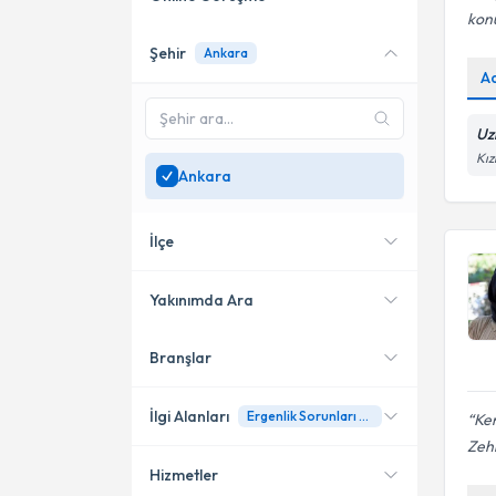
kon
Şehir
Ankara
Online danışmanlık sunan
A
uzmanları göster
Sadece
Ankara
bölgesinde
Uz
uzman ara
Kız
Ankara
İlçe
Yakınımda Ara
Branşlar
Konumuma yakın uzmanları
Çankaya
göster
Etimesgut
İlgi Alanları
Ergenlik Sorunları ve Sınav Kaygısı
Ken
Zeh
Yenimahalle
Hizmetler
Psikoloji