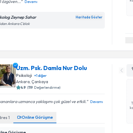
ka
i özgüven...
Devamı
ikolog Zeynep Sahar
Haritada Göster
idan Ankara C blok
Uzm. Psk. Damla Nur Dolu
Psikoloji
+
1
diğer
Ankara
, Çankaya
4.9
(
119
Değerlendirme)
ananlara uzmanca yaklaşımı çok güzel ve etkili.
Devamı
ka
Online Görüşme
dres
1
line Görüşme