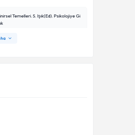
irsel Temelleri. S. Işık(ed). Psikolojiye Gi
ık
aha