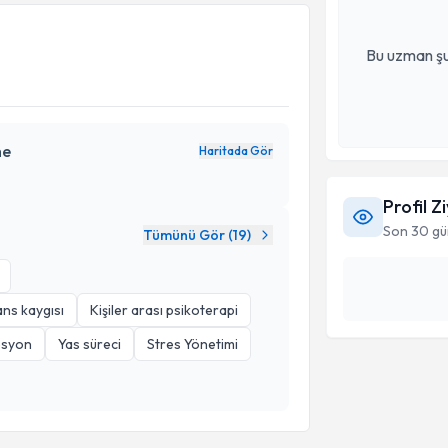
Bu uzman şu
me
Haritada Gör
Profil Z
Son 30 gü
Tümünü Gör (
19
)
ans kaygısı
Kişiler arası psikoterapi
esyon
Yas süreci
Stres Yönetimi