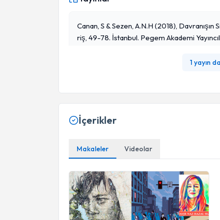
Canan, S & Sezen, A.N.H (2018), Davranışın Sin
Riş, 49-78. İstanbul. Pegem Akademi Yayıncıl
1 yayın d
İçerikler
Makaleler
Videolar
Kültürel Şok- I