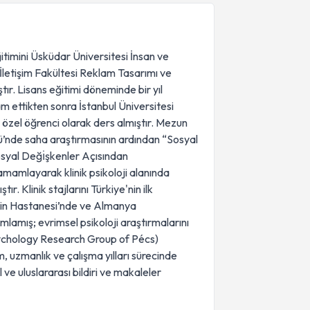
eğitimini Üsküdar Üniversitesi İnsan ve
 İletişim Fakültesi Reklam Tasarımı ve
ır. Lisans eğitimi döneminde bir yıl
m ettikten sonra İstanbul Üniversitesi
l özel öğrenci olarak ders almıştır. Mezun
sü’nde saha araştırmasının ardından “Sosyal
yal Değı̇şkenler Açısından
tamamlayarak klinik psikoloji alanında
 Klinik stajlarını Türkiye'nin ilk
yin Hastanesi’nde ve Almanya
amış; evrimsel psikoloji araştırmalarını
ychology Research Group of Pécs)
 uzmanlık ve çalışma yılları sürecinde
 ve uluslararası bildiri ve makaleler