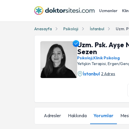
Uzmanlar
Klin
Anasayfa
Psikoloji
İstanbul
Uzm. P
Uzm. Psk. Ayşe 
Sezen
Psikoloji
,
Klinik Psikolog
Yetişkin Terapisi, Ergen/Genç
İstanbul
2 Adres
Uzm. Psk. Ayşe Naz Hazal Sezen Profil Fotoğ
Adresler
Hakkında
Yorumlar
Mesl