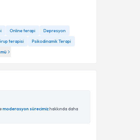
i
Online terapi
Depresyon
rup terapisi
Psikodinamik Terapi
ümü
ce
moderasyon sürecimiz
hakkında daha