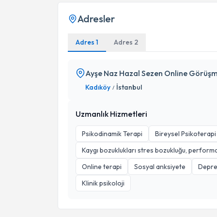
Adresler
Adres 1
Adres 2
Ayşe Naz Hazal Sezen Online Görüş
Kadıköy
İstanbul
/
Uzmanlık Hizmetleri
Psikodinamik Terapi
Bireysel Psikoterapi
Kaygı bozuklukları stres bozukluğu, perform
Online terapi
Sosyal anksiyete
Depr
Klinik psikoloji