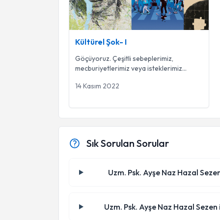
Kültürel Şok- I
Göçüyoruz. Çeşitli sebeplerimiz,
mecburiyetlerimiz veya isteklerimiz
dolayısıyla yuvamızdan, sevdikl
...
14 Kasım 2022
Sık Sorulan Sorular
Uzm. Psk. Ayşe Naz Hazal Sezen 
Uzm. Psk. Ayşe Naz Hazal Sezen i