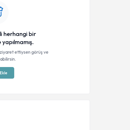
li herhangi bir
 yapılmamış.
ziyaret ettiysen görüş ve
bilirsin.
Ekle