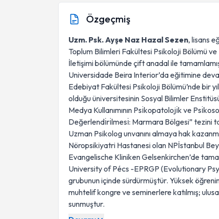
Özgeçmiş
Uzm. Psk. Ayşe Naz Hazal Sezen
, lisans 
Toplum Bilimleri Fakültesi Psikoloji Bölümü ve
İletişimi bölümünde çift anadal ile tamamlamışt
Universidade Beira Interior’da eğitimine deva
Edebiyat Fakültesi Psikoloji Bölümü’nde bir yı
olduğu üniversitesinin Sosyal Bilimler Enstitü
Medya Kullanımının Psı̇kopatolojı̇k ve Psı̇kosos
Değerlendı̇rı̇lmesı̇: Marmara Bölgesi” tezini 
Uzman Psikolog unvanını almaya hak kazanmıştır.
Nöropsikiyatri Hastanesi olan NPİstanbul Be
Evangelische Kliniken Gelsenkirchen’de tamaml
University of Pécs -EPRGP (Evolutionary Ps
grubunun içinde sürdürmüştür. Yüksek öğrenim,
muhtelif kongre ve seminerlere katılmış; ulusal
sunmuştur.