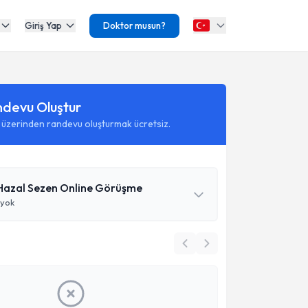
Giriş Yap
Doktor musun?
ndevu Oluştur
 üzerinden randevu oluşturmak ücretsiz.
Hazal Sezen Online Görüşme
 yok