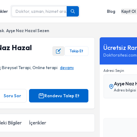
ikler
Blog
Kayıt Ol
sk. Ayşe Naz Hazal Sezen
Naz Hazal
Ücretsiz Ra
Takip Et
Doktorsitesi.com
 Bireysel Terapi, Online terapi
devamı
Adresi Seçin
Ayşe Naz 
rafı
Adres bilgisi
Soru Sor
Randevu Talep Et
eki Bilgiler
İçerikler