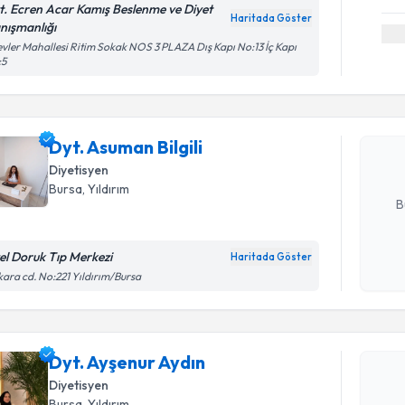
t. Ecren Acar Kamış Beslenme ve Diyet
Haritada Göster
nışmanlığı
Randevu T
vler Mahallesi Ritim Sokak NOS 3 PLAZA Dış Kapı No:13 İç Kapı
:5
Dyt. Asuma
bu uzmandan
Dyt. Asuman Bilgili
posta ile bi
Diyetisyen
E-posta Ad
Bursa
,
Yıldırım
B
el Doruk Tıp Merkezi
Haritada Göster
Kişisel
ara cd. No:221 Yıldırım/Bursa
okudum
Randevu T
işlenm
Dyt. Ayşen
Dyt. Ayşenur Aydın
uzmandan ra
Diyetisyen
posta ile bi
Bursa
,
Yıldırım