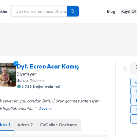
ikler
Blog
Kayıt Ol
Dyt. Ecren Acar Kamış
Diyetisyen
Bursa
,
Yıldırım
5
(
126
Değerlendirme)
 sevecen çok candan birisi Görür görmez zaten içim
dı İnşallah onunla...
Devamı
dres
1
Adres
2
Online Görüşme