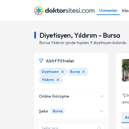
Uzmanlar
Klin
Diyetisyen, Yıldırım - Bursa
Bursa
Yıldırım
içinde toplam
9
diyetisyen
bulundu
Aktif Filtreler
Diyetisyen
Bursa
Yıldırım
Çok
Online Görüşme
ısın
Şehir
Bursa
Online danışmanlık sunan
A
uzmanları göster