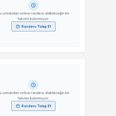
resiniz
u uzmandan online randevu alabileceğin bir
takvimi bulunmuyor.
Randevu Talep Et
 verilerimin işlenmesine ilişkin
Aydınlatma Metni
'ni
 ve kişisel verilerimin belirtilen kapsamda
esini kabul ediyorum.
akvimi Talebi
Takvim Talebini Gönder
ra NİSGAVLİOĞLU
için randevu takvimi talebi
Size bu uzmandan randevu almanız için bir takvim
ında e-posta ile bilgilendireceğiz.
resiniz
u uzmandan online randevu alabileceğin bir
takvimi bulunmuyor.
Randevu Talep Et
 verilerimin işlenmesine ilişkin
Aydınlatma Metni
'ni