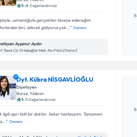
5
(
6
Değerlendirme)
E-posta Ad
B
gisiyle, uzmanlığıyla gerçekten tavsiye edeceğim
orlardan biri, ailecek gidiyoruz çok...
Devamı
Kişisel
okudum
yetisyen Ayşenur Aydın
işlenm
f. Tezok Cd. Ortabağlar Mah. No:9 Kat:2 Daire:3
Randevu T
Dyt. Küb
Dyt. Kübra NİSGAVLİOĞLU
oluşturun. 
Diyetisyen
hazırlandığ
Bursa
,
Yıldırım
5
(
1
Değerlendirme)
E-posta Ad
B
 ilgili aşırı tatlı bir doktor. Seker hastasiyim. Tamamen
...
Devamı
Kişisel