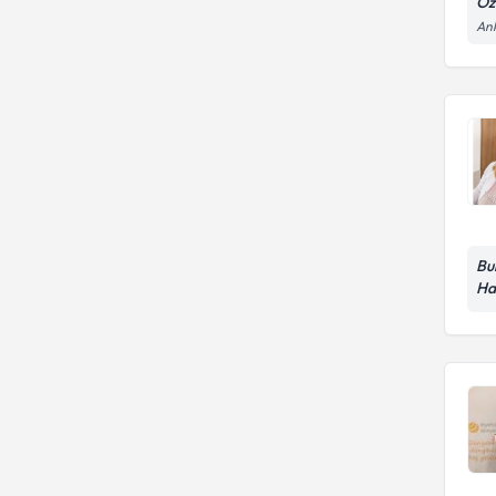
Öz
Ank
Bu
Ha