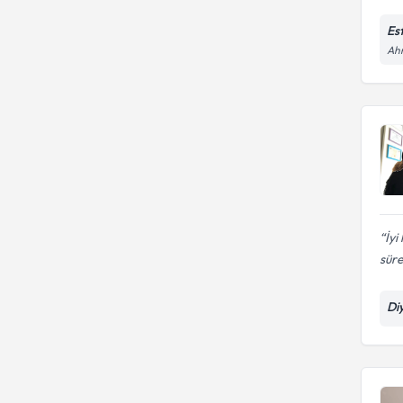
Est
Ahm
İyi
süre
Di