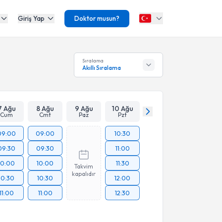
Giriş Yap
Doktor musun?
Sıralama
Akıllı Sıralama
7 Ağu
8 Ağu
9 Ağu
10 Ağu
Cum
Cmt
Paz
Pzt
09:00
09:00
10:30
09:30
09:30
11:00
10:00
10:00
11:30
Takvim
kapalıdır
10:30
10:30
12:00
11:00
11:00
12:30