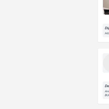
Di
Mil
Do
Ank
BU