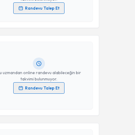
Randevu Talep Et
 verilerimin işlenmesine ilişkin
Aydınlatma Metni
'ni
akvimi Talebi
 ve kişisel verilerimin belirtilen kapsamda
esini kabul ediyorum.
y Özgür
için randevu takvimi talebi oluşturun. Size bu
Takvim Talebini Gönder
ndevu almanız için bir takvim hazırlandığında e-
lgilendireceğiz.
resiniz
u uzmandan online randevu alabileceğin bir
takvimi bulunmuyor.
Randevu Talep Et
 verilerimin işlenmesine ilişkin
Aydınlatma Metni
'ni
akvimi Talebi
 ve kişisel verilerimin belirtilen kapsamda
esini kabul ediyorum.
m Çavuş
için randevu takvimi talebi oluşturun. Size bu
Takvim Talebini Gönder
ndevu almanız için bir takvim hazırlandığında e-
lgilendireceğiz.