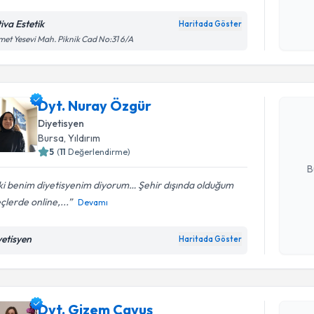
iva Estetik
Haritada Göster
Kişisel
et Yesevi Mah. Piknik Cad No:31 6/A
Randevu T
okudum
işlenm
Dyt. Nura
Dyt. Nuray Özgür
uzmandan ra
posta ile bi
Diyetisyen
Bursa
,
Yıldırım
E-posta Ad
5
(
11
Değerlendirme)
B
 ki benim diyetisyenim diyorum… Şehir dışında olduğum
çlerde online,...
Devamı
Kişisel
Randevu T
okudum
yetisyen
Haritada Göster
işlenm
Dyt. Gize
uzmandan ra
Dyt. Gizem Çavuş
posta ile bi