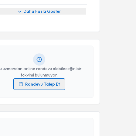
Daha Fazla Göster
akvimi Talebi
n Bilgili
için randevu takvimi talebi oluşturun. Size
 randevu almanız için bir takvim hazırlandığında e-
lgilendireceğiz.
resiniz
u uzmandan online randevu alabileceğin bir
takvimi bulunmuyor.
Randevu Talep Et
 verilerimin işlenmesine ilişkin
Aydınlatma Metni
'ni
 ve kişisel verilerimin belirtilen kapsamda
akvimi Talebi
esini kabul ediyorum.
ur Aydın
için randevu takvimi talebi oluşturun. Size bu
Takvim Talebini Gönder
ndevu almanız için bir takvim hazırlandığında e-
lgilendireceğiz.