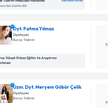
okudum
el Yıldırım Medicabil Hastanesi
Haritada Göster
Randevu T
işlenm
ara Yolu Cad No:326
Dyt. Fatm
bu uzmandan
Dyt. Fatma Yılmaz
posta ile bi
Diyetisyen
E-posta Ad
Bursa
,
Yıldırım
B
rsa Yüksek İhtisas Eğitim Ve Araştırma
Randevu T
Kişisel
stanesi
okudum
işlenm
Uzm. Dyt.
oluşturun. 
Uzm. Dyt. Meryem Gübür Çelik
hazırlandığ
Diyetisyen
E-posta Ad
Bursa
,
Yıldırım
B