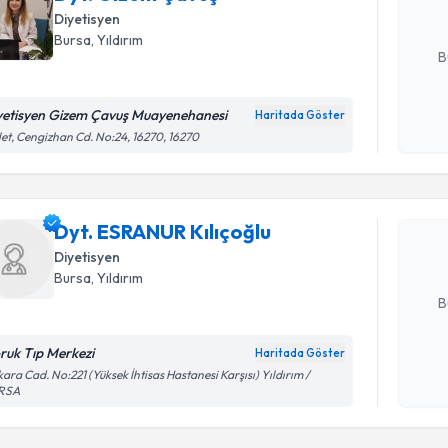
Diyetisyen
E-posta Ad
Bursa
,
Yıldırım
B
yetisyen Gizem Çavuş Muayenehanesi
Haritada Göster
Randevu T
Kişisel
let, Cengizhan Cd. No:24, 16270, 16270
okudum
işlenm
Dyt. ESRAN
Size bu uzm
Dyt. ESRANUR Kılıçoğlu
hazırlandığ
Diyetisyen
E-posta Ad
Bursa
,
Yıldırım
B
ruk Tıp Merkezi
Haritada Göster
Kişisel
ara Cad. No:221 (Yüksek İhtisas Hastanesi Karşısı) Yıldırım /
RSA
okudum
işlenm