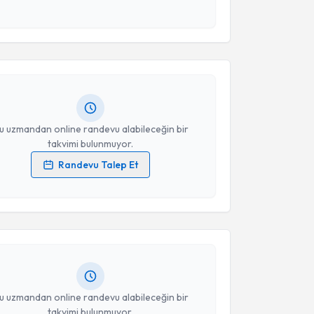
 ve kişisel verilerimin belirtilen kapsamda
akvimi Talebi
esini kabul ediyorum.
a Yılmaz
için randevu takvimi talebi oluşturun. Size
Takvim Talebini Gönder
 randevu almanız için bir takvim hazırlandığında e-
lgilendireceğiz.
resiniz
u uzmandan online randevu alabileceğin bir
takvimi bulunmuyor.
Randevu Talep Et
akvimi Talebi
 verilerimin işlenmesine ilişkin
Aydınlatma Metni
'ni
 ve kişisel verilerimin belirtilen kapsamda
esini kabul ediyorum.
 Meryem Gübür Çelik
için randevu takvimi talebi
Size bu uzmandan randevu almanız için bir takvim
ında e-posta ile bilgilendireceğiz.
Takvim Talebini Gönder
resiniz
u uzmandan online randevu alabileceğin bir
takvimi bulunmuyor.