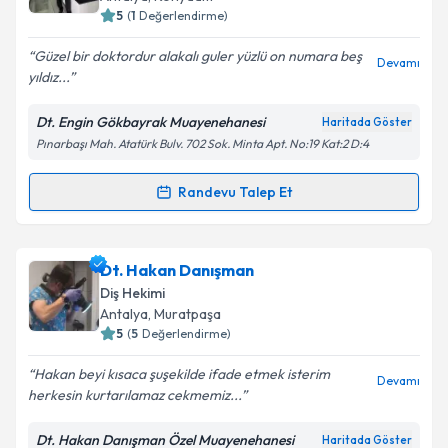
5
(
1
Değerlendirme)
E-posta Adresiniz
Güzel bir doktordur alakalı guler yüzlü on numara beş
Devamı
yıldız...
Dt. Engin Gökbayrak Muayenehanesi
Haritada Göster
Kişisel verilerimin işlenmesine ilişkin
Aydınlatma
Pınarbaşı Mah. Atatürk Bulv. 702 Sok. Minta Apt. No:19 Kat:2 D:4
Metni
'ni okudum ve kişisel verilerimin belirtilen
kapsamda işlenmesini kabul ediyorum.
Randevu Talep Et
Randevu Takvimi Talebi
Takvim Talebini Gönder
Dt. Engin Gökbayrak
için randevu takvimi talebi
Dt. Hakan Danışman
oluşturun. Size bu uzmandan randevu almanız için bir
Diş Hekimi
takvim hazırlandığında e-posta ile bilgilendireceğiz.
Antalya
, Muratpaşa
5
(
5
Değerlendirme)
E-posta Adresiniz
Hakan beyi kısaca şuşekilde ifade etmek isterim
Devamı
herkesin kurtarılamaz cekmemiz...
Dt. Hakan Danışman Özel Muayenehanesi
Haritada Göster
Kişisel verilerimin işlenmesine ilişkin
Aydınlatma