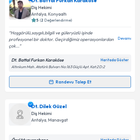
Dt. Battal Furkan Karaköse
oluşturun. Size bu uzmandan randevu almanız için bir
Diş Hekimi
takvim hazırlandığında e-posta ile bilgilendireceğiz.
Antalya
, Konyaaltı
5
(
2
Değerlendirme)
E-posta Adresiniz
Hoşgörülü,saygılı,bilgili ve güleryüzlü işinde
Devamı
profesyonel bir doktor. Geçirdiğimiz operasyonlardan
çok...
Kişisel verilerimin işlenmesine ilişkin
Aydınlatma
Dt. Battal Furkan Karaköse
Haritada Göster
Metni
'ni okudum ve kişisel verilerimin belirtilen
Altınkum Mah. Atatürk Bulvarı No:163 Güçlü Apt. Kat:2 D:2
kapsamda işlenmesini kabul ediyorum.
Randevu Talep Et
Randevu Takvimi Talebi
Takvim Talebini Gönder
Dt. Battal Furkan Karaköse
için randevu takvimi
Dt. Dilek Güzel
talebi oluşturun. Size bu uzmandan randevu almanız
Diş Hekimi
için bir takvim hazırlandığında e-posta ile
Antalya
, Manavgat
bilgilendireceğiz.
E-posta Adresiniz