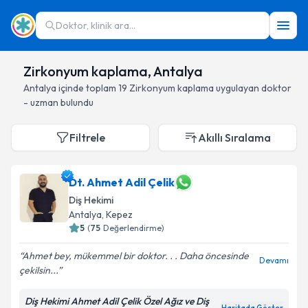
Doktor, klinik ara...
Zirkonyum kaplama, Antalya
Antalya
içinde toplam
19
Zirkonyum kaplama
uygulayan doktor
- uzman bulundu
Filtrele
Akıllı Sıralama
Dt. Ahmet Adil Çelik
Diş Hekimi
Antalya
, Kepez
5
(
75
Değerlendirme)
Ahmet bey, mükemmel bir doktor. . . Daha öncesinde
Devamı
çekilsin...
Diş Hekimi Ahmet Adil Çelik Özel Ağız ve Diş