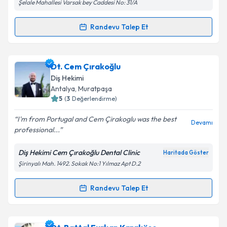
Şelale Mahallesi Varsak bey Caddesi No: 31/A
Metni
'ni okudum ve kişisel verilerimin belirtilen
kapsamda işlenmesini kabul ediyorum.
Randevu Talep Et
Randevu Takvimi Talebi
Takvim Talebini Gönder
Dt. Hazal Özdemir
için randevu takvimi talebi
Dt. Cem Çırakoğlu
oluşturun. Size bu uzmandan randevu almanız için bir
Diş Hekimi
takvim hazırlandığında e-posta ile bilgilendireceğiz.
Antalya
, Muratpaşa
5
(
3
Değerlendirme)
E-posta Adresiniz
I'm from Portugal and Cem Çirakoglu was the best
Devamı
professional...
Diş Hekimi Cem Çırakoğlu Dental Clinic
Haritada Göster
Kişisel verilerimin işlenmesine ilişkin
Aydınlatma
Şirinyalı Mah. 1492. Sokak No:1 Yılmaz Apt D.2
Metni
'ni okudum ve kişisel verilerimin belirtilen
kapsamda işlenmesini kabul ediyorum.
Randevu Talep Et
Randevu Takvimi Talebi
Takvim Talebini Gönder
Dt. Cem Çırakoğlu
için randevu takvimi talebi