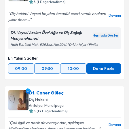
5
(
1
Değerlendirme)
Diş hekimi Veysel beyden tesadüf eseri randevu aldım
Devamı
yıllar önce...
Dt. Veysel Arslan Özel Ağız ve Diş Sağlığı
Haritada Göster
Muayenehanesi
fatih Bul. Yeni Mah. 505 Sok. No: 20 K:1 D:1 Antalya / Finike
En Yakın Saatler
09:00
09:30
10:00
Daha Fazla
Dt. Caner Güleç
Diş Hekimi
Antalya
, Muratpaşa
5
(
13
Değerlendirme)
Çok ilgili ve nazik davranışından,açıklayıcı
Devamı
bilgilendirmelerinden dolayı çok memnun kaldım,...