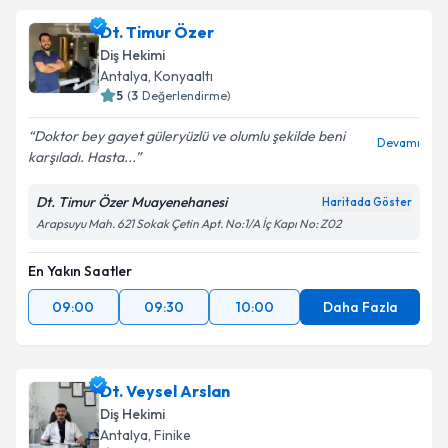
Dt. Timur Özer
Diş Hekimi
Antalya
, Konyaaltı
5
(
3
Değerlendirme)
Doktor bey gayet güleryüzlü ve olumlu şekilde beni
Devamı
karşıladı. Hasta...
Dt. Timur Özer Muayenehanesi
Haritada Göster
Arapsuyu Mah. 621 Sokak Çetin Apt. No:1/A İç Kapı No: Z02
En Yakın Saatler
09:00
09:30
10:00
Daha Fazla
Dt. Veysel Arslan
Diş Hekimi
Antalya
, Finike