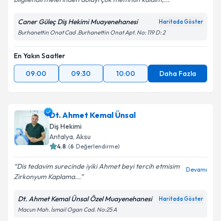
Caner Güleç Diş Hekimi Muayenehanesi
Haritada Göster
Burhanettin Onat Cad .Burhanettin Onat Apt. No: 119 D: 2
En Yakın Saatler
09:00
09:30
10:00
Daha Fazla
Dt. Ahmet Kemal Ünsal
Diş Hekimi
Antalya
, Aksu
4.8
(
6
Değerlendirme)
Dis tedavim surecinde iyiki Ahmet beyi tercih etmisim
Devamı
Zirkonyum Kaplama...
Dt. Ahmet Kemal Ünsal Özel Muayenehanesi
Haritada Göster
Macun Mah. İsmail Ogan Cad. No:25 A