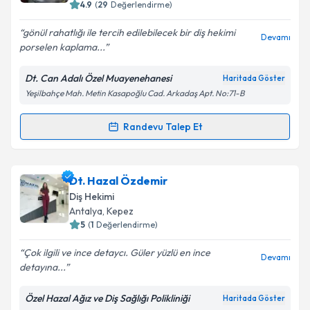
4.9
(
29
Değerlendirme)
E-posta Adresiniz
gönül rahatlığı ile tercih edilebilecek bir diş hekimi
Devamı
porselen kaplama...
Dt. Can Adalı Özel Muayenehanesi
Haritada Göster
Kişisel verilerimin işlenmesine ilişkin
Aydınlatma
Yeşilbahçe Mah. Metin Kasapoğlu Cad. Arkadaş Apt. No:71-B
Metni
'ni okudum ve kişisel verilerimin belirtilen
kapsamda işlenmesini kabul ediyorum.
Randevu Talep Et
Randevu Takvimi Talebi
Takvim Talebini Gönder
Dt. Can Adalı
için randevu takvimi talebi oluşturun.
Dt. Hazal Özdemir
Size bu uzmandan randevu almanız için bir takvim
Diş Hekimi
hazırlandığında e-posta ile bilgilendireceğiz.
Antalya
, Kepez
5
(
1
Değerlendirme)
E-posta Adresiniz
Çok ilgili ve ince detaycı. Güler yüzlü en ince
Devamı
detayına...
Özel Hazal Ağız ve Diş Sağlığı Polikliniği
Haritada Göster
Kişisel verilerimin işlenmesine ilişkin
Aydınlatma