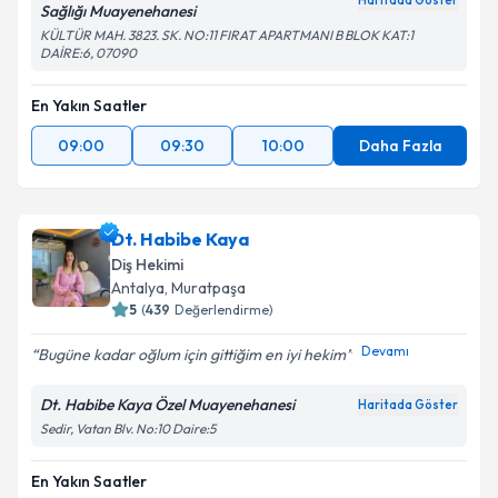
Haritada Göster
Sağlığı Muayenehanesi
KÜLTÜR MAH. 3823. SK. NO:11 FIRAT APARTMANI B BLOK KAT:1
DAİRE:6, 07090
En Yakın Saatler
09:00
09:30
10:00
Daha Fazla
Dt. Habibe Kaya
Diş Hekimi
Antalya
, Muratpaşa
5
(
439
Değerlendirme)
Devamı
Bugüne kadar oğlum için gittiğim en iyi hekim
Dt. Habibe Kaya Özel Muayenehanesi
Haritada Göster
Sedir, Vatan Blv. No:10 Daire:5
En Yakın Saatler