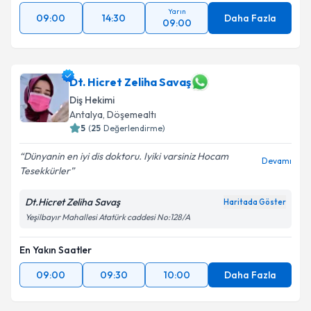
Yarın
09:00
14:30
Daha Fazla
09:00
Dt. Hicret Zeliha Savaş
Diş Hekimi
Antalya
, Döşemealtı
5
(
25
Değerlendirme)
Dünyanin en iyi dis doktoru. Iyiki varsiniz Hocam
Devamı
Tesekkürler
Dt.Hicret Zeliha Savaş
Haritada Göster
Yeşilbayır Mahallesi Atatürk caddesi No:128/A
En Yakın Saatler
09:00
09:30
10:00
Daha Fazla