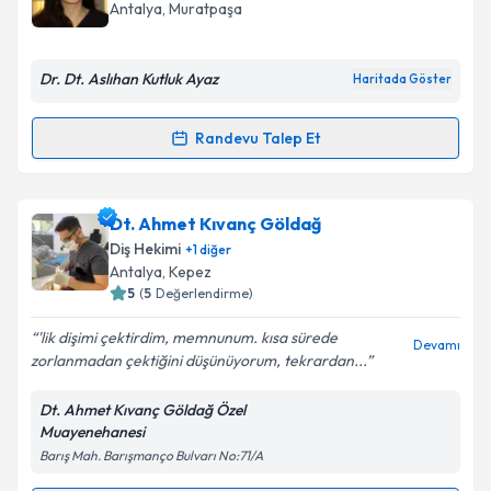
takvim hazırlandığında e-posta ile bilgilendireceğiz.
Antalya
, Muratpaşa
E-posta Adresiniz
Dr. Dt. Aslıhan Kutluk Ayaz
Haritada Göster
Randevu Talep Et
Randevu Takvimi Talebi
Kişisel verilerimin işlenmesine ilişkin
Aydınlatma
Metni
'ni okudum ve kişisel verilerimin belirtilen
kapsamda işlenmesini kabul ediyorum.
Dr. Dt. Aslıhan Kutluk Ayaz
için randevu takvimi
Dt. Ahmet Kıvanç Göldağ
talebi oluşturun. Size bu uzmandan randevu almanız
Diş Hekimi
+
1
diğer
için bir takvim hazırlandığında e-posta ile
Takvim Talebini Gönder
Antalya
, Kepez
bilgilendireceğiz.
5
(
5
Değerlendirme)
E-posta Adresiniz
'lik dişimi çektirdim, memnunum. kısa sürede
Devamı
zorlanmadan çektiğini düşünüyorum, tekrardan...
Dt. Ahmet Kıvanç Göldağ Özel
Muayenehanesi
Kişisel verilerimin işlenmesine ilişkin
Aydınlatma
Barış Mah. Barışmanço Bulvarı No:71/A
Metni
'ni okudum ve kişisel verilerimin belirtilen
kapsamda işlenmesini kabul ediyorum.