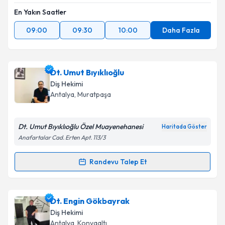
En Yakın Saatler
09:00
09:30
10:00
Daha Fazla
Dt. Umut Bıyıklıoğlu
Diş Hekimi
Antalya
, Muratpaşa
Dt. Umut Bıyıklıoğlu Özel Muayenehanesi
Haritada Göster
Anafartalar Cad. Erten Apt. 113/3
Randevu Talep Et
Randevu Takvimi Talebi
Dt. Umut Bıyıklıoğlu
için randevu takvimi talebi
Dt. Engin Gökbayrak
oluşturun. Size bu uzmandan randevu almanız için bir
Diş Hekimi
takvim hazırlandığında e-posta ile bilgilendireceğiz.
Antalya
, Konyaaltı