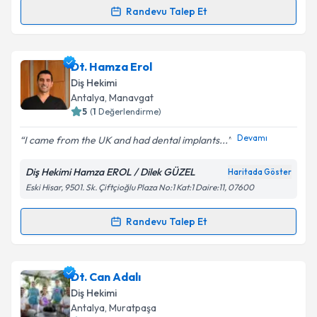
Randevu Talep Et
Randevu Takvimi Talebi
Takvim Talebini Gönder
Dt. Ahmet Kıvanç Göldağ
için randevu takvimi talebi
Dt. Hamza Erol
oluşturun. Size bu uzmandan randevu almanız için bir
Diş Hekimi
takvim hazırlandığında e-posta ile bilgilendireceğiz.
Antalya
, Manavgat
5
(
1
Değerlendirme)
E-posta Adresiniz
Devamı
I came from the UK and had dental implants...
Diş Hekimi Hamza EROL / Dilek GÜZEL
Haritada Göster
Eski Hisar, 9501. Sk. Çiftçioğlu Plaza No:1 Kat:1 Daire:11, 07600
Kişisel verilerimin işlenmesine ilişkin
Aydınlatma
Metni
'ni okudum ve kişisel verilerimin belirtilen
kapsamda işlenmesini kabul ediyorum.
Randevu Talep Et
Randevu Takvimi Talebi
Takvim Talebini Gönder
Dt. Hamza Erol
için randevu takvimi talebi oluşturun.
Dt. Can Adalı
Size bu uzmandan randevu almanız için bir takvim
Diş Hekimi
hazırlandığında e-posta ile bilgilendireceğiz.
Antalya
, Muratpaşa