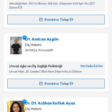
Altındağ Mah. 100.Yıl Bulvarı 168.Sok. Süleyman Kilit Apt. No:23/1
Metni
'ni okudum ve kişisel verilerimin belirtilen
Daire:103
kapsamda işlenmesini kabul ediyorum.
Randevu Talep Et
Randevu Takvimi Talebi
Takvim Talebini Gönder
Dt. Hakan Danışman
için randevu takvimi talebi
Dt. Anılcan Aygün
oluşturun. Size bu uzmandan randevu almanız için bir
Diş Hekimi
takvim hazırlandığında e-posta ile bilgilendireceğiz.
Antalya
, Konyaaltı
E-posta Adresiniz
Uncalı Ağız ve Diş Sağlığı Polikliniği
Haritada Göster
Uncalı Mah. 23. Cadde C Blok Park Sitesi 4 No.lu Dükkan
Kişisel verilerimin işlenmesine ilişkin
Aydınlatma
Randevu Talep Et
Randevu Takvimi Talebi
Metni
'ni okudum ve kişisel verilerimin belirtilen
kapsamda işlenmesini kabul ediyorum.
Dt. Anılcan Aygün
için randevu takvimi talebi
Dr. Dt. Aslıhan Kutluk Ayaz
oluşturun. Size bu uzmandan randevu almanız için bir
Takvim Talebini Gönder
Diş Hekimi