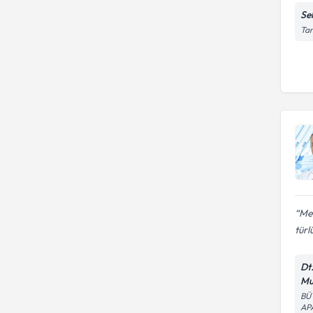
Sek
Tan
Mes
türlü
Dt
Mu
BÜ
AP