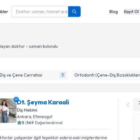
ikler
Blog
Kayıt Ol
layan doktor - uzman bulundu
 Diş ve Çene Cerrahisi
Ortodonti (Çene-Diş Bozuklukları
3
Dt. Şeyma Karaali
Diş Hekimi
Ankara
, Etimesgut
5
(
569
Değerlendirme)
torlar çalışanlar ilgili teşekkür ederiz eski müşterilerine