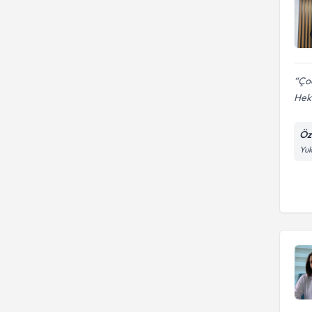
Çoc
Heki
Öze
Yuk