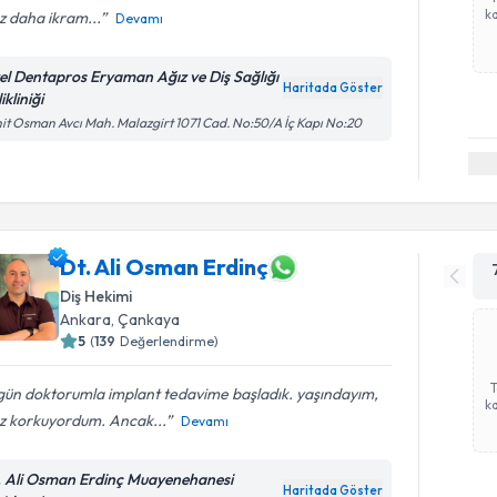
ka
z daha ikram...
Devamı
el Dentapros Eryaman Ağız ve Diş Sağlığı
Haritada Göster
ikliniği
it Osman Avcı Mah. Malazgirt 1071 Cad. No:50/A İç Kapı No:20
Dt. Ali Osman Erdinç
Diş Hekimi
Ankara
, Çankaya
5
(
139
Değerlendirme)
gün doktorumla implant tedavime başladık. yaşındayım,
ka
az korkuyordum. Ancak...
Devamı
. Ali Osman Erdinç Muayenehanesi
Haritada Göster