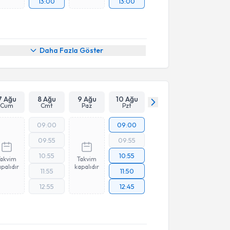
13:00
13:00
Daha Fazla Göster
7 Ağu
8 Ağu
9 Ağu
10 Ağu
Cum
Cmt
Paz
Pzt
09:00
09:00
09:55
09:55
10:55
10:55
Takvim
Takvim
palıdır
kapalıdır
11:55
11:50
12:55
12:45