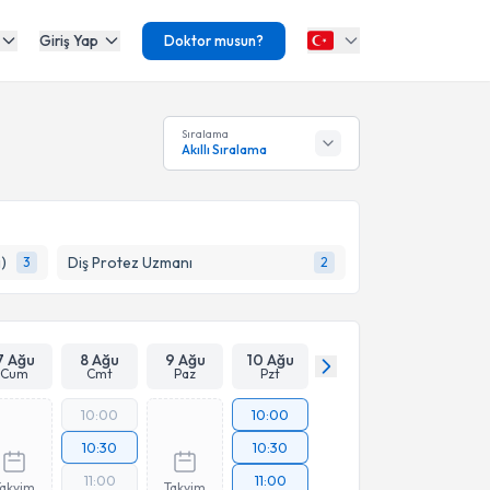
Giriş Yap
Doktor musun?
Sıralama
Akıllı Sıralama
)
Diş Protez Uzmanı
3
2
7 Ağu
8 Ağu
9 Ağu
10 Ağu
Cum
Cmt
Paz
Pzt
10:00
10:00
10:30
10:30
11:00
11:00
Takvim
Takvim