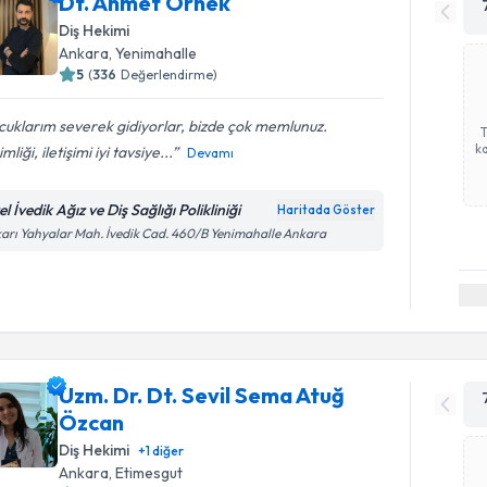
Dt. Ahmet Örnek
Diş Hekimi
Ankara
, Yenimahalle
5
(
336
Değerlendirme)
uklarım severek gidiyorlar, bizde çok memlunuz.
ka
mliği, iletişimi iyi tavsiye...
Devamı
l İvedik Ağız ve Diş Sağlığı Polikliniği
Haritada Göster
arı Yahyalar Mah. İvedik Cad. 460/B Yenimahalle Ankara
Uzm. Dr. Dt. Sevil Sema Atuğ
Özcan
Diş Hekimi
+
1
diğer
Ankara
, Etimesgut