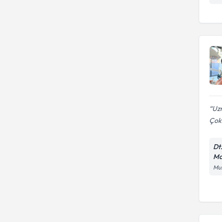
Uzm
Çok.
Dt
Ma
Mus