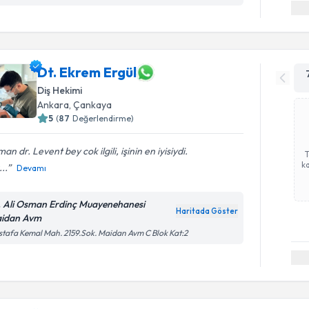
Dt. Ekrem Ergül
Diş Hekimi
Ankara
, Çankaya
5
(
87
Değerlendirme)
an dr. Levent bey cok ilgili, işinin en iyisiydi.
ka
..
Devamı
. Ali Osman Erdinç Muayenehanesi
Haritada Göster
idan Avm
tafa Kemal Mah. 2159.Sok. Maidan Avm C Blok Kat:2