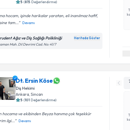
5
(
815
Değerlendirme)
ka
a hocam, işinde harikalar yaratan, eli inanılmaz hafif,
isine tam...
Devamı
udent Ağız ve Diş Sağlığı Polikliniği
Haritada Göster
aman Mah. Dil Devrimi Cad. No: 41/7
Dt. Ersin Köse
Diş Hekimi
Ankara
, Sincan
5
(
101
Değerlendirme)
in hocama ve ekibinden Beyza hanıma çok teşekkür
ka
im ilgi...
Devamı