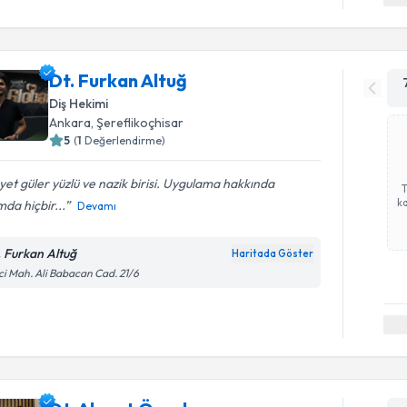
Dt. Furkan Altuğ
Diş Hekimi
Ankara
, Şereflikoçhisar
5
(
1
Değerlendirme)
et güler yüzlü ve nazik birisi. Uygulama hakkında
ka
mda hiçbir...
Devamı
. Furkan Altuğ
Haritada Göster
ci Mah. Ali Babacan Cad. 21/6