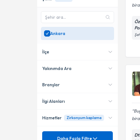
bira
Öz
Pol
Ankara
Şeh
İlçe
Yakınımda Ara
Branşlar
Konumuma yakın uzmanları
Çankaya
göster
Etimesgut
İlgi Alanları
Bu
Yenimahalle
Hizmetler
Zirkonyum kaplama
bir
Diş Hekimi
Mamak
Ağız, Diş ve Çene Cerrahisi
Mezuniyet
Dt
Diş Beyazlatma
Daha Fazla Filtre
Sincan