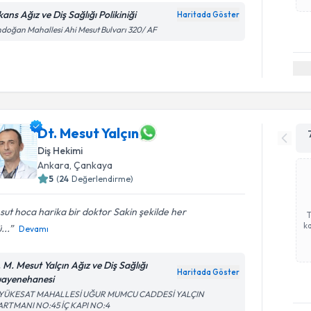
ans Ağız ve Diş Sağlığı Polikiniği
Haritada Göster
doğan Mahallesi Ahi Mesut Bulvarı 320/ AF
Dt. Mesut Yalçın
Diş Hekimi
Ankara
, Çankaya
5
(
24
Değerlendirme)
ut hoca harika bir doktor Sakin şekilde her
ka
...
Devamı
. M. Mesut Yalçın Ağız ve Diş Sağlığı
Haritada Göster
ayenehanesi
YÜKESAT MAHALLESİ UĞUR MUMCU CADDESİ YALÇIN
ARTMANI NO:45 İÇ KAPI NO:4