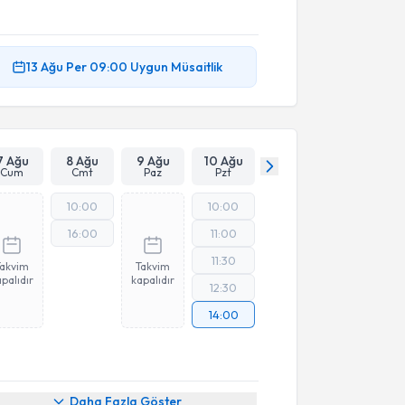
13 Ağu
Per
09:00
Uygun Müsaitlik
7 Ağu
8 Ağu
9 Ağu
10 Ağu
Cum
Cmt
Paz
Pzt
10:00
10:00
16:00
11:00
11:30
Takvim
Takvim
palıdır
kapalıdır
12:30
14:00
Daha Fazla Göster