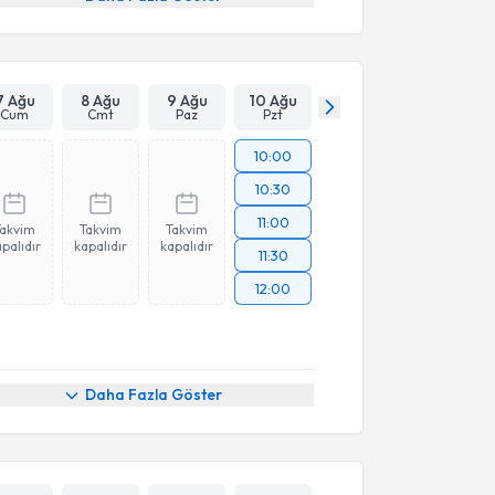
7 Ağu
8 Ağu
9 Ağu
10 Ağu
Cum
Cmt
Paz
Pzt
10:00
10:30
11:00
Takvim
Takvim
Takvim
palıdır
kapalıdır
kapalıdır
11:30
12:00
Daha Fazla Göster