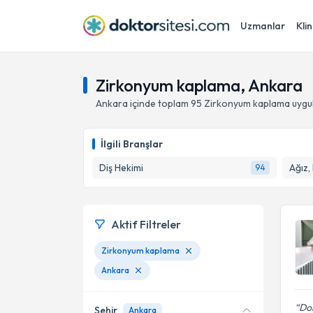
Uzmanlar
Klin
Zirkonyum kaplama, Ankara
Ankara
içinde toplam
95
Zirkonyum kaplama
uygu
İlgili Branşlar
Diş Hekimi
Ağız,
94
Aktif Filtreler
Zirkonyum kaplama
Ankara
Dok
Şehir
Ankara