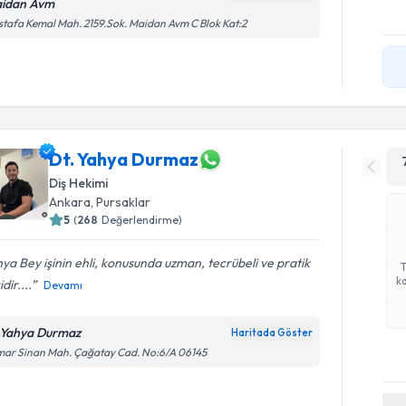
idan Avm
tafa Kemal Mah. 2159.Sok. Maidan Avm C Blok Kat:2
Dt. Yahya Durmaz
Diş Hekimi
Ankara
, Pursaklar
5
(
268
Değerlendirme)
ya Bey işinin ehli, konusunda uzman, tecrübeli ve pratik
ka
idir....
Devamı
.Yahya Durmaz
Haritada Göster
mar Sinan Mah. Çağatay Cad. No:6/A 06145