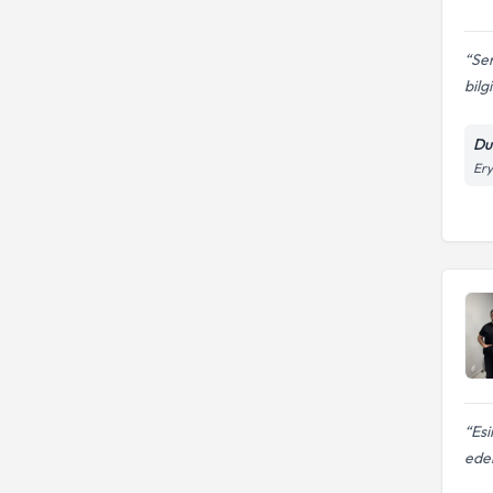
Sem
bilg
Dur
Ery
Es
eder