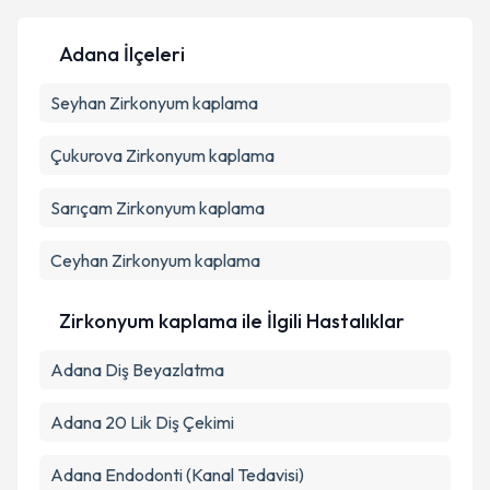
Adana İlçeleri
Kişisel verilerimin işlenmesine ilişkin
Aydınlatma
Seyhan
Metni
Zirkonyum kaplama
'ni okudum ve kişisel verilerimin belirtilen
kapsamda işlenmesini kabul ediyorum.
Çukurova
Zirkonyum kaplama
Takvim Talebini Gönder
Sarıçam
Zirkonyum kaplama
Ceyhan
Zirkonyum kaplama
Zirkonyum kaplama ile İlgili Hastalıklar
Adana Diş Beyazlatma
Adana 20 Lik Diş Çekimi
Adana Endodonti (Kanal Tedavisi)