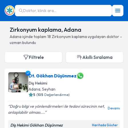
Doktor, klinik ara...
Zirkonyum kaplama, Adana
Adana
içinde toplam
18
Zirkonyum kaplama
uygulayan doktor -
uzman bulundu
Filtrele
Akıllı Sıralama
Dt. Gökhan Düşünmez
Diş Hekimi
Adana
, Seyhan
5
(
105
Değerlendirme)
Doğru bilgi ve yönlendirmeleri ile tedavi sürecinin net,
Devamı
anlaşılabilir olması....
Diş Hekimi Gökhan Düşünmez
Haritada Göster