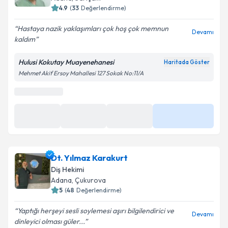
4.9
(
33
Değerlendirme)
Hastaya nazik yaklaşımları çok hoş çok memnun
Devamı
kaldım
Hulusi Kokutay Muayenehanesi
Haritada Göster
Mehmet Akif Ersoy Mahallesi 127 Sokak No:11/A
Dt. Yılmaz Karakurt
Diş Hekimi
Adana
, Çukurova
5
(
48
Değerlendirme)
Yaptığı herşeyi sesli soylemesi aşırı bilgilendirici ve
Devamı
dinleyici olması güler...