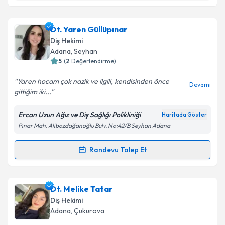
Dt. Seren Polater
için randevu takvimi talebi
oluşturun. Size bu uzmandan randevu almanız için bir
Dt. Yaren Güllüpınar
takvim hazırlandığında e-posta ile bilgilendireceğiz.
Diş Hekimi
E-posta Adresiniz
Adana
, Seyhan
5
(
2
Değerlendirme)
Yaren hocam çok nazik ve ilgili, kendisinden önce
Devamı
gittiğim iki...
Kişisel verilerimin işlenmesine ilişkin
Aydınlatma
Metni
'ni okudum ve kişisel verilerimin belirtilen
Ercan Uzun Ağız ve Diş Sağlığı Polikliniği
Haritada Göster
kapsamda işlenmesini kabul ediyorum.
Pınar Mah. Alibozdağanoğlu Bulv. No:42/B Seyhan Adana
Takvim Talebini Gönder
Randevu Talep Et
Randevu Takvimi Talebi
Dt. Yaren Güllüpınar
için randevu takvimi talebi
Dt. Melike Tatar
oluşturun. Size bu uzmandan randevu almanız için bir
Diş Hekimi
takvim hazırlandığında e-posta ile bilgilendireceğiz.
Adana
, Çukurova