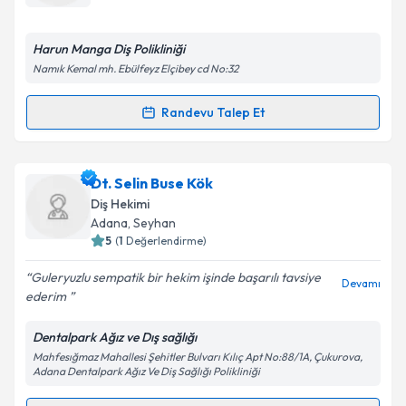
E-posta Adresiniz
Harun Manga Diş Polikliniği
Namık Kemal mh. Ebülfeyz Elçibey cd No:32
Kişisel verilerimin işlenmesine ilişkin
Aydınlatma
Randevu Talep Et
Randevu Takvimi Talebi
Metni
'ni okudum ve kişisel verilerimin belirtilen
kapsamda işlenmesini kabul ediyorum.
Dt. Harun Manga
için randevu takvimi talebi
Dt. Selin Buse Kök
oluşturun. Size bu uzmandan randevu almanız için bir
Takvim Talebini Gönder
Diş Hekimi
takvim hazırlandığında e-posta ile bilgilendireceğiz.
Adana
, Seyhan
5
(
1
Değerlendirme)
E-posta Adresiniz
Guleryuzlu sempatik bir hekim işinde başarılı tavsiye
Devamı
ederim
Dentalpark Ağız ve Dış sağlığı
Kişisel verilerimin işlenmesine ilişkin
Aydınlatma
Mahfesığmaz Mahallesi Şehitler Bulvarı Kılıç Apt No:88/1A, Çukurova,
Metni
'ni okudum ve kişisel verilerimin belirtilen
Adana Dentalpark Ağız Ve Diş Sağlığı Polikliniği
kapsamda işlenmesini kabul ediyorum.