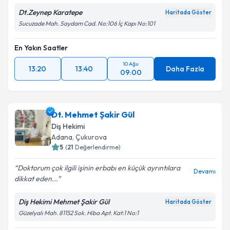
Dt.Zeynep Karatepe
Haritada Göster
Sucuzade Mah. Saydam Cad. No:106 İç Kapı No:101
En Yakın Saatler
10 Ağu
13:20
13:40
Daha Fazla
09:00
Dt. Mehmet Şakir Gül
Diş Hekimi
Adana
, Çukurova
5
(
21
Değerlendirme)
Doktorum çok ilgili işinin erbabı en küçük ayrıntılara
Devamı
dikkat eden...
Diş Hekimi Mehmet Şakir Gül
Haritada Göster
Güzelyalı Mah. 81152 Sok. Hiba Apt. Kat:1 No:1