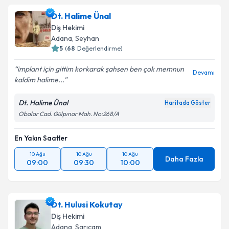
Dt. Halime Ünal
Diş Hekimi
Adana
, Seyhan
5
(
68
Değerlendirme)
implant için gittim korkarak şahsen ben çok memnun
Devamı
kaldim halime...
Dt. Halime Ünal
Haritada Göster
Obalar Cad. Gülpınar Mah. No:268/A
En Yakın Saatler
10 Ağu
10 Ağu
10 Ağu
Daha Fazla
09:00
09:30
10:00
Dt. Hulusi Kokutay
Diş Hekimi
Adana
, Sarıçam