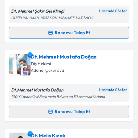
E-posta Adresiniz
Dt. Mehmet Şakir Gül Kliniği
Haritada Göster
GÜZELYALI MAH. 81152 SOK. HİBA APT. KAT:1 NO:1
Kişisel verilerimin işlenmesine ilişkin
Aydınlatma
Randevu Talep Et
Randevu Takvimi Talebi
Metni
'ni okudum ve kişisel verilerimin belirtilen
kapsamda işlenmesini kabul ediyorum.
Dt. Melike Tatar
için randevu takvimi talebi
Dt. Mehmet Mustafa Doğan
oluşturun. Size bu uzmandan randevu almanız için bir
Takvim Talebini Gönder
Diş Hekimi
takvim hazırlandığında e-posta ile bilgilendireceğiz.
Adana
, Çukurova
E-posta Adresiniz
Dt.Mehmet Mustafa Doğan
Haritada Göster
100.Yıl mahallesi Fazlı meto Bulvarı no 50 Asma kat Adana
Kişisel verilerimin işlenmesine ilişkin
Aydınlatma
Randevu Talep Et
Randevu Takvimi Talebi
Metni
'ni okudum ve kişisel verilerimin belirtilen
kapsamda işlenmesini kabul ediyorum.
Dt. Mehmet Mustafa Doğan
için randevu takvimi
Dt. Melis Kızak