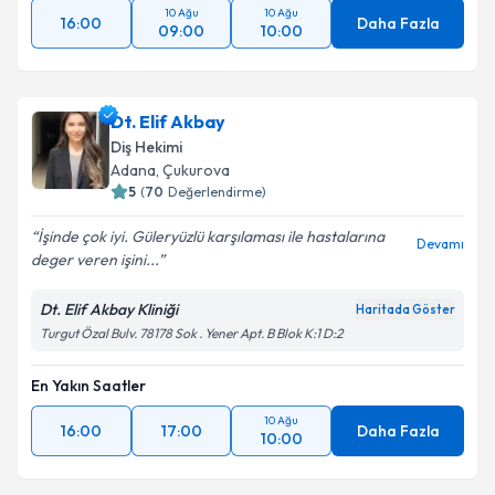
10 Ağu
10 Ağu
16:00
Daha Fazla
09:00
10:00
Dt. Elif Akbay
Diş Hekimi
Adana
, Çukurova
5
(
70
Değerlendirme)
İşinde çok iyi. Güleryüzlü karşılaması ile hastalarına
Devamı
deger veren işini...
Dt. Elif Akbay Kliniği
Haritada Göster
Turgut Özal Bulv. 78178 Sok . Yener Apt. B Blok K:1 D:2
En Yakın Saatler
10 Ağu
16:00
17:00
Daha Fazla
10:00