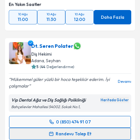
En Yakın Saatler
10 Ağu
10 Ağu
10 Ağu
Daha Fazla
11:00
11:30
12:00
Dt. Seren Polater
Diş Hekimi
Adana
, Seyhan
5
(
44
Değerlendirme)
Mükemmel güler yüzlü bir hoca teşekkür ederim. İyi
Devamı
çalışmalar
Vip Dental Ağız ve Diş Sağlığı Polikliniği
Haritada Göster
Bahçelievler Mahallesi 54002. Sokak No:1,
0 (850) 474 91 07
Randevu Takvimi Talebi
Randevu Talep Et