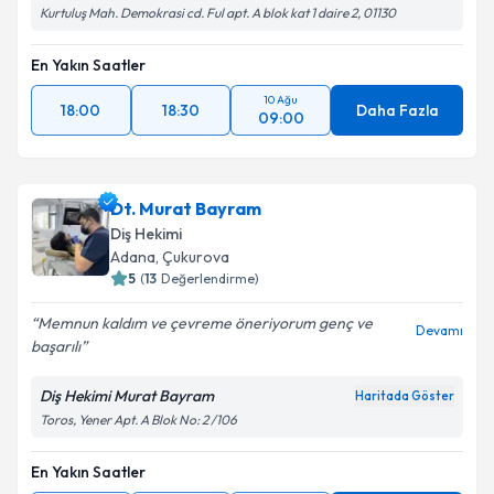
Kurtuluş Mah. Demokrasi cd. Ful apt. A blok kat 1 daire 2, 01130
En Yakın Saatler
10 Ağu
18:00
18:30
Daha Fazla
09:00
Dt. Murat Bayram
Diş Hekimi
Adana
, Çukurova
5
(
13
Değerlendirme)
Memnun kaldım ve çevreme öneriyorum genç ve
Devamı
başarılı
Diş Hekimi Murat Bayram
Haritada Göster
Toros, Yener Apt. A Blok No: 2 /106
En Yakın Saatler