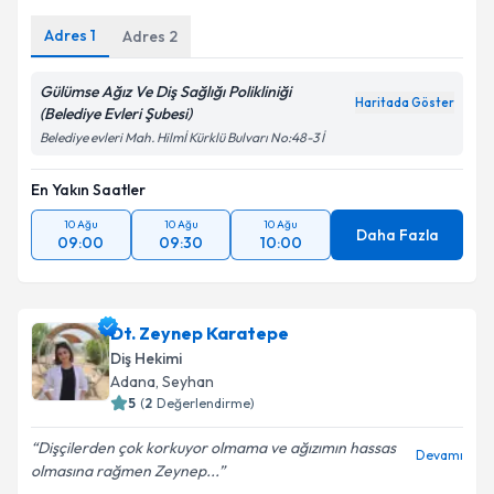
Adres
1
Adres
2
Gülümse Ağız Ve Diş Sağlığı Polikliniği
Haritada Göster
(Belediye Evleri Şubesi)
Belediye evleri Mah. Hilmİ Kürklü Bulvarı No:48-3 İ
En Yakın Saatler
10 Ağu
10 Ağu
10 Ağu
Daha Fazla
09:00
09:30
10:00
Dt. Zeynep Karatepe
Diş Hekimi
Adana
, Seyhan
5
(
2
Değerlendirme)
Dişçilerden çok korkuyor olmama ve ağızımın hassas
Devamı
olmasına rağmen Zeynep...