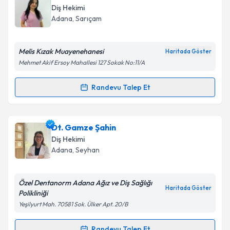
talebi oluşturun. Size bu uzmandan randevu almanız
Takvim Talebini Gönder
Diş Hekimi
için bir takvim hazırlandığında e-posta ile
Adana
, Sarıçam
bilgilendireceğiz.
E-posta Adresiniz
Melis Kızak Muayenehanesi
Haritada Göster
Mehmet Akif Ersoy Mahallesi 127 Sokak No:11/A
Randevu Talep Et
Randevu Takvimi Talebi
Kişisel verilerimin işlenmesine ilişkin
Aydınlatma
Metni
'ni okudum ve kişisel verilerimin belirtilen
kapsamda işlenmesini kabul ediyorum.
Dt. Melis Kızak
için randevu takvimi talebi oluşturun.
Dt. Gamze Şahin
Size bu uzmandan randevu almanız için bir takvim
Diş Hekimi
hazırlandığında e-posta ile bilgilendireceğiz.
Takvim Talebini Gönder
Adana
, Seyhan
E-posta Adresiniz
Özel Dentanorm Adana Ağız ve Diş Sağlığı
Haritada Göster
Polikliniği
Yeşilyurt Mah. 70581 Sok. Ülker Apt. 20/B
Kişisel verilerimin işlenmesine ilişkin
Aydınlatma
Metni
'ni okudum ve kişisel verilerimin belirtilen
Randevu Talep Et