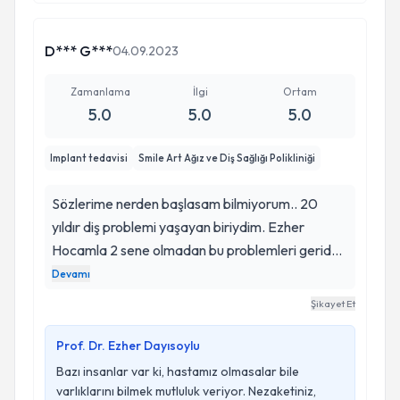
D*** G***
04.09.2023
Zamanlama
İlgi
Ortam
5.0
5.0
5.0
Implant tedavisi
Smile Art Ağız ve Diş Sağlığı Polikliniği
Sözlerime nerden başlasam bilmiyorum.. 20
yıldır diş problemi yaşayan biriydim. Ezher
Hocamla 2 sene olmadan bu problemleri geride
bıraktım. Damakta gömülü diş ameliyatı ve
Devamı
implant ameliyatımı herhangi bir komplikasyon
Şikayet Et
yaşamadan tamamladık. Öncelikle hastayla
empati yaparak naif yaklaşımıyla; plan dahilinde
Prof. Dr. Ezher Dayısoylu
ve sabırla işlemleriniz takip ediliyor. Donanımlı
Bazı insanlar var ki, hastamız olmasalar bile
ekibiyle, engin bilgisi ve güler yüzüyle tedaviye
varlıklarını bilmek mutluluk veriyor. Nezaketiniz,