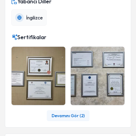
Yabancı Diller
İngilizce
Sertifikalar
Devamını Gör (
2
)