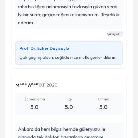
etmesinden dolayı çok teşekkür ediyorum.
rahatsızlığımı anlamasıyla fazlasıyla güven verdi.
İyi bir süreç geçireceğimize inanıyorum. Teşekkür
ederim
Şikayet Et
Prof. Dr. Ezher Dayısoylu
Çok geçmiş olsun, sağlıkla nice mutlu günler dilerim.
M*** A***
19.11.2020
Zamanlama
İlgi
Ortam
5.0
5.0
5.0
Ankara da hem bilgisi hemde güleryüzü ile
alanında tek doktor, başarıların devamını