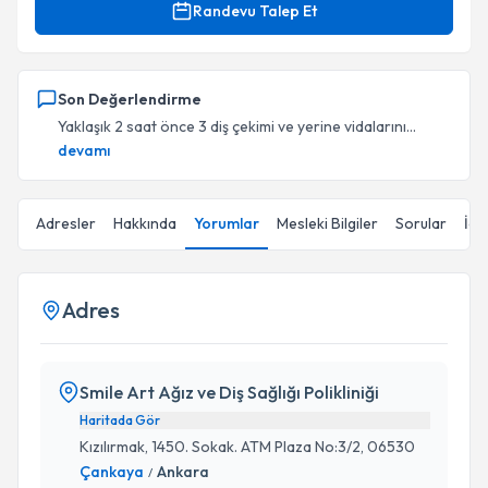
Randevu Talep Et
Son Değerlendirme
Yaklaşık 2 saat önce 3 diş çekimi ve yerine vidalarını...
devamı
Adresler
Hakkında
Yorumlar
Mesleki Bilgiler
Sorular
İçe
Adres
Smile Art Ağız ve Diş Sağlığı Polikliniği
Haritada Gör
Kızılırmak, 1450. Sokak. ATM Plaza No:3/2, 06530
Çankaya
Ankara
/