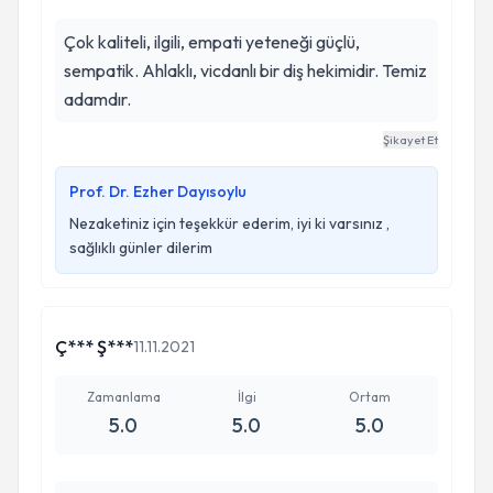
Çok kaliteli, ilgili, empati yeteneği güçlü,
sempatik. Ahlaklı, vicdanlı bir diş hekimidir. Temiz
adamdır.
Şikayet Et
Prof. Dr. Ezher Dayısoylu
Nezaketiniz için teşekkür ederim, iyi ki varsınız ,
sağlıklı günler dilerim
Ç*** Ş***
11.11.2021
Zamanlama
İlgi
Ortam
5.0
5.0
5.0