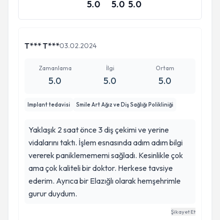
5.0
5.0
5.0
T*** T***
03.02.2024
Zamanlama
İlgi
Ortam
5.0
5.0
5.0
Implant tedavisi
Smile Art Ağız ve Diş Sağlığı Polikliniği
Yaklaşık 2 saat önce 3 diş çekimi ve yerine
vidalarını taktı. İşlem esnasında adım adım bilgi
vererek paniklemememi sağladı. Kesinlikle çok
ama çok kaliteli bir doktor. Herkese tavsiye
ederim. Ayrıca bir Elazığlı olarak hemşehrimle
gurur duydum.
Şikayet Et