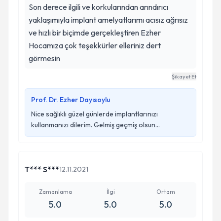
Son derece ilgili ve korkularından arındırıcı
yaklaşımıyla implant amelyatlarımı acısız ağrısız
ve hızlı bir biçimde gerçekleştiren Ezher
Hocamıza çok teşekkürler elleriniz dert
görmesin
Şikayet Et
Prof. Dr. Ezher Dayısoylu
Nice sağlıklı güzel günlerde implantlarınızı
kullanmanızı dilerim. Gelmiş geçmiş olsun...
T*** S***
12.11.2021
Zamanlama
İlgi
Ortam
5.0
5.0
5.0