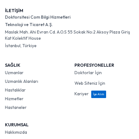
İLETİŞİM
Doktorsitesi Com Bilgi Hizmetleri
Teknoloji ve Ticaret A.Ş.
Maslak Mah. Ahi Evran Cd. A.O.S 55 Sokak No:2 Aksoy Plaza Giriş
Kat Kolektif House
İstanbul, Türkiye
SAĞLIK
PROFESYONELLER
Uzmanlar
Doktorlar İçin
Uzmanlık Alanları
Web Siteniz İçin
Hastalıklar
Kariyer
İşe Alım
Hizmetler
Hastaneler
KURUMSAL
Hakkımızda