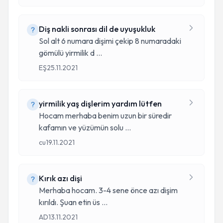
Diş nakli sonrası dil de uyuşukluk
Sol alt 6 numara dişimi çekip 8 numaradaki
gömülü yirmilik d
...
EŞ
25.11.2021
yirmilik yaş dişlerim yardım lütfen
Hocam merhaba benim uzun bir süredir
kafamın ve yüzümün solu
...
cu
19.11.2021
Kırık azı dişi
Merhaba hocam. 3-4 sene önce azı dişim
kırıldı. Şuan etin üs
...
AD
13.11.2021