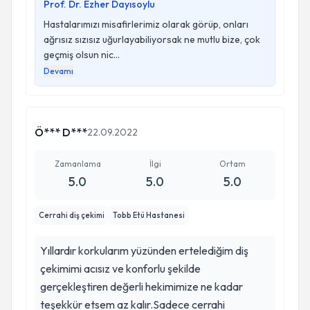
ihtiyacı var. Var olsun, hep olsun. İçten
Prof. Dr. Ezher Dayısoylu
teşekkürlerimizle.
Hastalarımızı misafirlerimiz olarak görüp, onları
ağrısız sızısız uğurlayabiliyorsak ne mutlu bize, çok
geçmiş olsun nic...
Devamı
Ö*** D***
22.09.2022
Zamanlama
İlgi
Ortam
5.0
5.0
5.0
Cerrahi diş çekimi
Tobb Etü Hastanesi
Yıllardır korkularım yüzünden ertelediğim diş
çekimimi acısız ve konforlu şekilde
gerçekleştiren değerli hekimimize ne kadar
teşekkür etsem az kalır.Sadece cerrahi