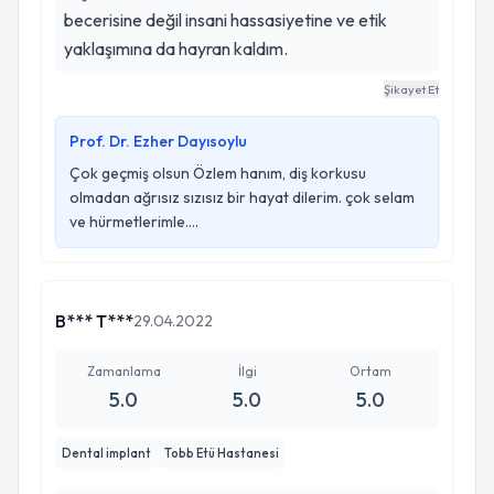
becerisine değil insani hassasiyetine ve etik
yaklaşımına da hayran kaldım.
Şikayet Et
Prof. Dr. Ezher Dayısoylu
Çok geçmiş olsun Özlem hanım, diş korkusu
olmadan ağrısız sızısız bir hayat dilerim. çok selam
ve hürmetlerimle....
B*** T***
29.04.2022
Zamanlama
İlgi
Ortam
5.0
5.0
5.0
Dental implant
Tobb Etü Hastanesi