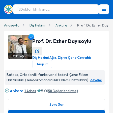
Doktor, klinik ara...
Anasayfa
Diş Hekimi
Ankara
Prof. Dr. Ezher Dayıso
Prof. Dr. Ezher Dayısoylu
17
Fotoğraf
Diş Hekimi
,
Ağız, Diş ve Çene Cerrahisi
Prof. Dr. Ezher Dayısoylu Profil Fotoğrafı
Takip Et
Botoks, Ortodontik fonksiyonel tedavi, Çene Eklem
Hastalıkları (Temporomandibular Eklem Hastalıkları)
devamı
Ankara
5.0
1 Adres
(
58
Değerlendirme)
Soru Sor