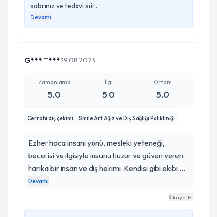
sabrınız ve tedavi sür...
korkusuz başlıyorsunuz.korkularınızı bir kenara
Devamı
bıraktıran ve gülümsemeniz için her türlü
desteğini esirgemeyen Saygıdeğer hocama bir
kez daha sonsuz teşekkürlerimi sunarım..
G*** T***
29.08.2023
Zamanlama
İlgi
Ortam
5.0
5.0
5.0
Cerrahi diş çekimi
Smile Art Ağız ve Diş Sağlığı Polikliniği
Ezher hoca insani yönü, mesleki yeteneği,
becerisi ve ilgisiyle insana huzur ve güven veren
harika bir insan ve diş hekimi. Kendisi gibi ekibi de
güleryüzlü ve içten. Böyle güzel insanlarla
Devamı
tanıştığımız için çok ama çok mutluyuz. Ezher
Şikayet Et
hoca gibi doktorlara ülkemizin çok ama çok