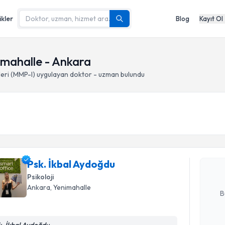
ikler
Blog
Kayıt Ol
nimahalle - Ankara
leri (MMP-I)
uygulayan doktor - uzman bulundu
Randevu T
Psk. İkbal
bu uzmandan
posta ile bi
Psk. İkbal Aydoğdu
Psikoloji
E-posta Ad
Ankara
, Yenimahalle
B