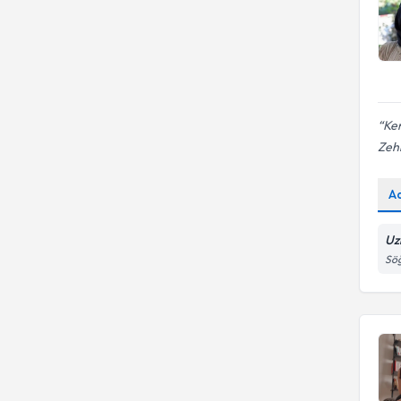
Ken
Zeh
A
Uz
Sö