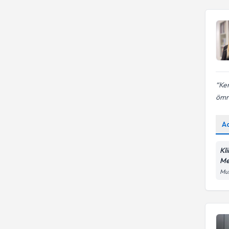
Ken
ömr
A
Kl
Me
Mus