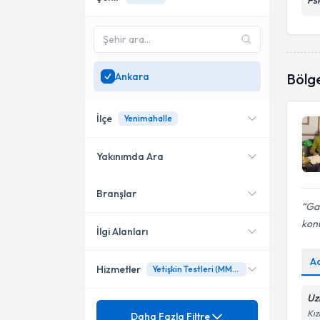
Ps
Ankara
Bölg
İlçe
Yenimahalle
Yakınımda Ara
Branşlar
Konumuma yakın uzmanları
Çankaya
Gay
göster
kon
Akyurt
İlgi Alanları
Etimesgut
A
Hizmetler
Yetişkin Testleri (MMP-I)
Psikoloji
Keçiören
Uz
Mezuniyet
Adaptasyon sorunları
Kız
Daha Fazla Filtre
Pursaklar