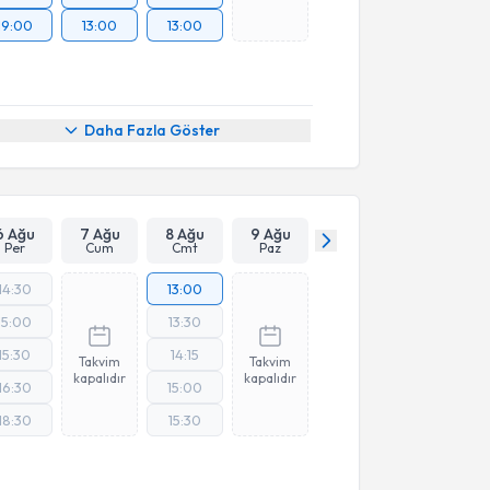
19:00
13:00
13:00
Daha Fazla Göster
6 Ağu
7 Ağu
8 Ağu
9 Ağu
Per
Cum
Cmt
Paz
14:30
13:00
15:00
13:30
15:30
14:15
Takvim
Takvim
kapalıdır
kapalıdır
16:30
15:00
18:30
15:30