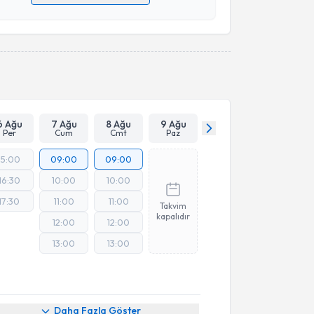
 verilerimin işlenmesine ilişkin
Aydınlatma Metni
'ni
 ve kişisel verilerimin belirtilen kapsamda
esini kabul ediyorum.
Takvim Talebini Gönder
6 Ağu
7 Ağu
8 Ağu
9 Ağu
Per
Cum
Cmt
Paz
15:00
09:00
09:00
16:30
10:00
10:00
17:30
11:00
11:00
Takvim
kapalıdır
12:00
12:00
13:00
13:00
Online Görüşme
Daha Fazla Göster