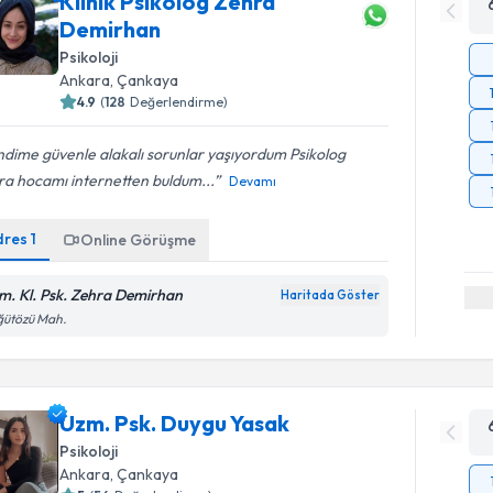
Klinik Psikolog Zehra
Demirhan
Psikoloji
Ankara
, Çankaya
4.9
(
128
Değerlendirme)
dime güvenle alakalı sorunlar yaşıyordum Psikolog
ra hocamı internetten buldum...
Devamı
dres
1
Online Görüşme
m. Kl. Psk. Zehra Demirhan
Haritada Göster
ğütözü Mah.
Uzm. Psk. Duygu Yasak
Psikoloji
Ankara
, Çankaya