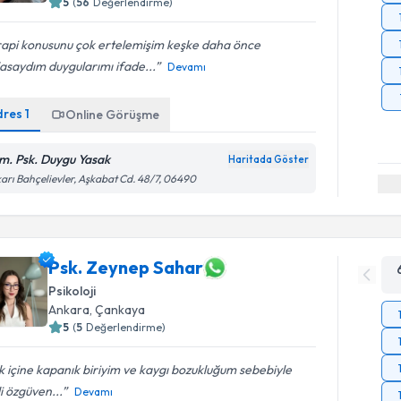
5
(
56
Değerlendirme)
rapi konusunu çok ertelemişim keşke daha önce
asaydım duygularımı ifade...
Devamı
dres
1
Online Görüşme
m. Psk. Duygu Yasak
Haritada Göster
arı Bahçelievler, Aşkabat Cd. 48/7, 06490
Psk. Zeynep Sahar
Psikoloji
Ankara
, Çankaya
5
(
5
Değerlendirme)
 içine kapanık biriyim ve kaygı bozukluğum sebebiyle
i özgüven...
Devamı