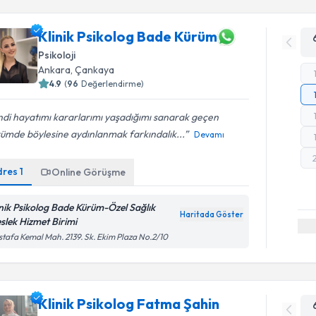
Klinik Psikolog Bade Kürüm
Psikoloji
Ankara
, Çankaya
4.9
(
96
Değerlendirme)
di hayatımı kararlarımı yaşadığımı sanarak geçen
ümde böylesine aydınlanmak farkındalık...
Devamı
dres
1
Online Görüşme
inik Psikolog Bade Kürüm-Özel Sağlık
Haritada Göster
slek Hizmet Birimi
tafa Kemal Mah. 2139. Sk. Ekim Plaza No.2/10
Klinik Psikolog Fatma Şahin