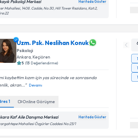
kayık Psikoloji Merkezi
Haritada Göster
er Mahallesi, 1408. Cadde, No:30, Hill Tower Rezidans, Kat:2,
re:22
Uzm. Psk. Neslihan Konuk
Psikoloji
Ankara
, Keçiören
5
(
13
Değerlendirme)
mi kaybettim kızım için yas sürecinde ve sonrasında
nlik, akran...
Devamı
dres
1
Online Görüşme
kara Kaf Aile Danışma Merkezi
Haritada Göster
argahtepe Mahallesi Özgürler Caddesi No:23/1