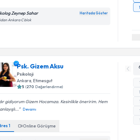
ikolog Zeynep Sahar
Haritada Göster
idan Ankara C blok
Psk. Gizem Aksu
Psikoloji
Ankara
, Etimesgut
5
(
270
Değerlendirme)
dır gidiyorum Gizem Hocamıza. Kesinlikle öneririm. Hem
anlayışlı...
Devamı
dres
1
Online Görüşme