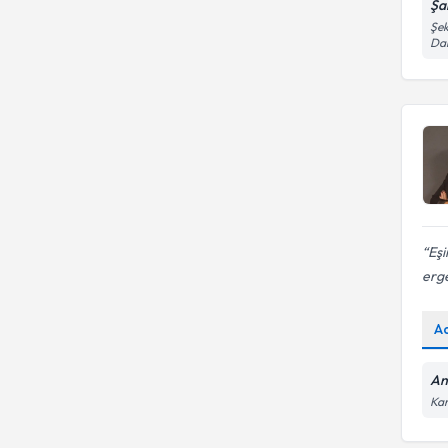
Şa
Şek
Dai
Eşi
erge
A
An
Kar