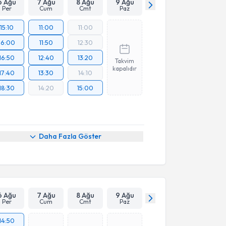
6 Ağu
7 Ağu
8 Ağu
9 Ağu
Per
Cum
Cmt
Paz
15:10
11:00
11:00
16:00
11:50
12:30
16:50
12:40
13:20
Takvim
kapalıdır
17:40
13:30
14:10
18:30
14:20
15:00
Daha Fazla Göster
6 Ağu
7 Ağu
8 Ağu
9 Ağu
Per
Cum
Cmt
Paz
14:50