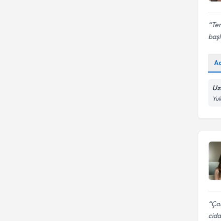
Te
başl
A
Uz
Yuk
Çok
cidd