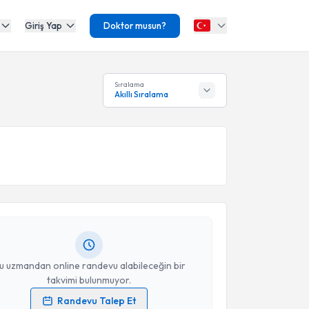
Giriş Yap
Doktor musun?
Sıralama
Akıllı Sıralama
akvimi Talebi
 Aydoğdu
için randevu takvimi talebi oluşturun. Size
 randevu almanız için bir takvim hazırlandığında e-
lgilendireceğiz.
resiniz
u uzmandan online randevu alabileceğin bir
takvimi bulunmuyor.
Randevu Talep Et