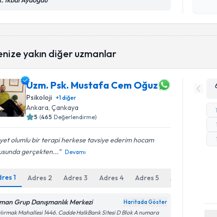
k. İkbal Aydoğdu
Kişisel
okudum
işlenm
enize yakın diğer uzmanlar
Uzm. Psk. Mustafa Cem Oğuz
Psikoloji
+
1
diğer
Ankara
, Çankaya
5
(
465
Değerlendirme)
et olumlu bir terapi herkese tavsiye ederim hocam
usunda gerçekten...
Devamı
dres
1
Adres
2
Adres
3
Adres
4
Adres
5
Adres
6
man Grup Danışmanlık Merkezi
Haritada Göster
ılırmak Mahallesi 1446. Cadde HalkBank Sitesi D Blok A numara