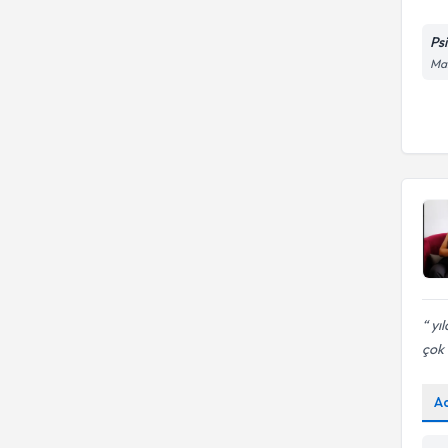
Ps
Ma
yıl
çok 
A