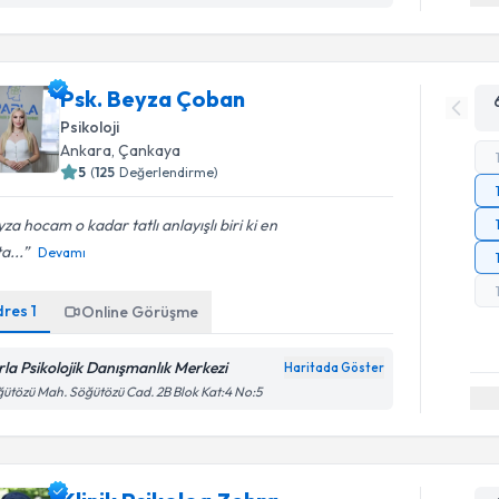
Psk. Beyza Çoban
Psikoloji
Ankara
, Çankaya
5
(
125
Değerlendirme)
za hocam o kadar tatlı anlayışlı biri ki en
a...
Devamı
dres
1
Online Görüşme
rla Psikolojik Danışmanlık Merkezi
Haritada Göster
ütözü Mah. Söğütözü Cad. 2B Blok Kat:4 No:5