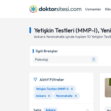
Uzmanlar
Klin
Yetişkin Testleri (MMP-I), Ye
Ankara
Yenimahalle
içinde toplam
10
Yetişkin Test
İlgili Branşlar
Psikoloji
1
Aktif Filtreler
Yetişkin Testleri (MMP-I)
Ankara
Yenimahalle
Şehir
Ankara