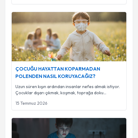
ÇOCUĞU HAYATTAN KOPARMADAN POLENDEN NASIL
ÇOCUĞU HAYATTAN KOPARMADAN
POLENDEN NASIL KORUYACAĞIZ?
Uzun süren kışın ardından insanlar nefes almak istiyor.
Çocuklar dışarı çıkmak, koşmak, toprağa doku
...
15 Temmuz 2026
EKRAN ÇAĞINDA ÇOCUKLARIN SİNİR SİSTEMİ SÜREKL