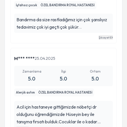
İştahsız çocuk
ÖZEL BANDIRMA ROYAL HASTANESİ
Bandırma da size rastladığımız için çok şanslıyız
tedavimiz çok iyi geçti çok şükür. .
Şikayet Et
M*** ****
25.04.2025
Zamanlama
İlgi
Ortam
5.0
5.0
5.0
Alerjik astım
ÖZEL BANDIRMA ROYAL HASTANESİ
Acil için hastaneye gittiğimizde nöbetçi dr
olduğunu öğrendiğimizde Hüseyin bey ile
tanışma fırsatı bulduk.Cocuklar ile o kadar