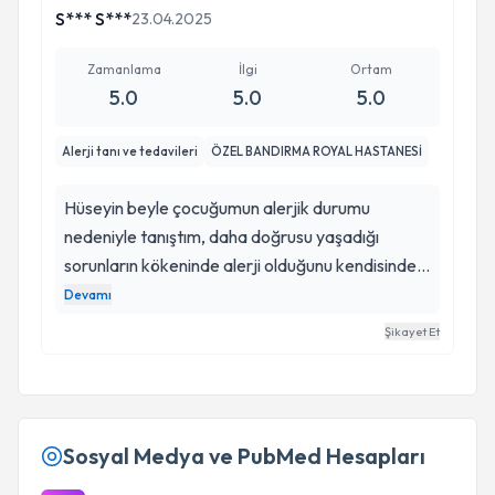
S*** S***
23.04.2025
Zamanlama
İlgi
Ortam
5.0
5.0
5.0
Alerji tanı ve tedavileri
ÖZEL BANDIRMA ROYAL HASTANESİ
Hüseyin beyle çocuğumun alerjik durumu
nedeniyle tanıştım, daha doğrusu yaşadığı
sorunların kökeninde alerji olduğunu kendisinden
öğrendim. Beni dikkatli bir şekilde dinledikten
Devamı
sonra çocuğumu muayene etti ve alerjisi
Şikayet Et
olduğunu açıkladı. Alerji testi yaptı. Alerjisi
pozitif çıktı. Ne yapmamız gerektiğini en az 15 dk
boyunca anlattı. Tedaviye başladıktan sonra
çocuğumun ne kadar rahatladığını gördüm. İyi ki
Sosyal Medya ve PubMed Hesapları
onu tanımışız. Çok teşekkür ediyorum