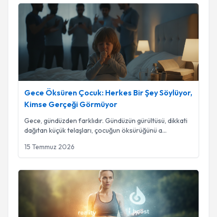
Gece Öksüren Çocuk: Herkes Bir Şey Söylüyor, Kimse Gerç
Gece Öksüren Çocuk: Herkes Bir Şey Söylüyor,
Kimse Gerçeği Görmüyor
Gece, gündüzden farklıdır. Gündüzün gürültüsü, dikkati
dağıtan küçük telaşları, çocuğun öksürüğünü a
...
15 Temmuz 2026
BAĞIŞIKLIK GÜÇLENDİRME: GERÇEK Mİ, İLLÜZYON MU?