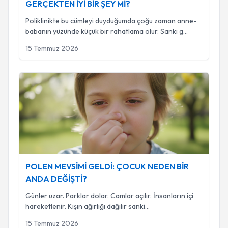
GERÇEKTEN İYİ BİR ŞEY Mİ?
Poliklinikte bu cümleyi duyduğumda çoğu zaman anne-
babanın yüzünde küçük bir rahatlama olur. Sanki g
...
15 Temmuz 2026
POLEN MEVSİMİ GELDİ: ÇOCUK NEDEN BİR ANDA DEĞİ
POLEN MEVSİMİ GELDİ: ÇOCUK NEDEN BİR
ANDA DEĞİŞTİ?
Günler uzar. Parklar dolar. Camlar açılır. İnsanların içi
hareketlenir. Kışın ağırlığı dağılır sanki
...
15 Temmuz 2026