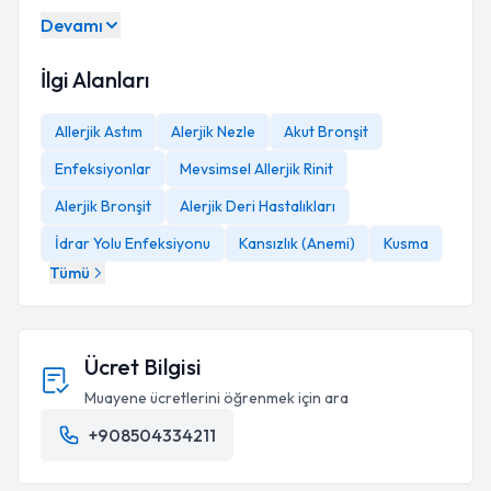
Devamı
İlgi Alanları
Allerjik Astım
Alerjik Nezle
Akut Bronşit
Enfeksiyonlar
Mevsimsel Allerjik Rinit
Alerjik Bronşit
Alerjik Deri Hastalıkları
İdrar Yolu Enfeksiyonu
Kansızlık (Anemi)
Kusma
Tümü
Ücret Bilgisi
Muayene ücretlerini öğrenmek için ara
+908504334211