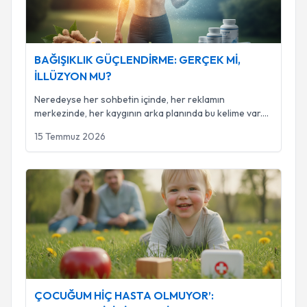
BAĞIŞIKLIK GÜÇLENDİRME: GERÇEK Mİ,
İLLÜZYON MU?
Neredeyse her sohbetin içinde, her reklamın
merkezinde, her kaygının arka planında bu kelime var.
Ve
...
15 Temmuz 2026
ÇOCUĞUM HİÇ HASTA OLMUYOR’: GERÇEKTEN İYİ BİR Ş
ÇOCUĞUM HİÇ HASTA OLMUYOR’: