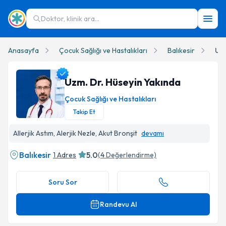
Doktor, klinik ara...
Anasayfa
Çocuk Sağlığı ve Hastalıkları
Balıkesir
Uzm
Uzm. Dr. Hüseyin Yakında
Çocuk Sağlığı ve Hastalıkları
Takip Et
Uzm. Dr. Hüseyin Yakında Profil Fotoğrafı
Allerjik Astım, Alerjik Nezle, Akut Bronşit
devamı
Balıkesir
5.0
1 Adres
(
4
Değerlendirme)
Soru Sor
Randevu Al