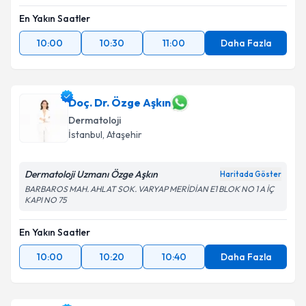
Takvim Talebini Gönder
En Yakın Saatler
10:00
10:30
11:00
Daha Fazla
Doç. Dr. Özge Aşkın
Dermatoloji
İstanbul
,
Ataşehir
Dermatoloji Uzmanı Özge Aşkın
Haritada Göster
BARBAROS MAH. AHLAT SOK. VARYAP MERİDİAN E1 BLOK NO 1 A İÇ
KAPI NO 75
En Yakın Saatler
10:00
10:20
10:40
Daha Fazla