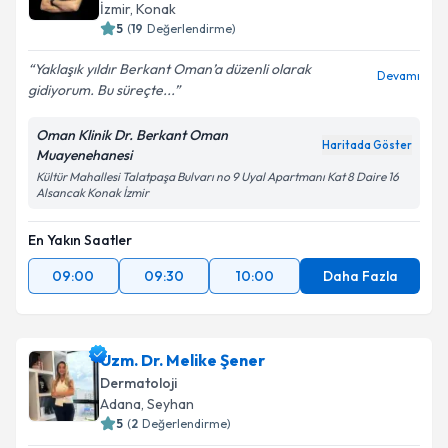
İzmir
,
Konak
5
(
19
Değerlendirme)
Yaklaşık yıldır Berkant Oman’a düzenli olarak
Devamı
gidiyorum. Bu süreçte...
Oman Klinik Dr. Berkant Oman
Haritada Göster
Muayenehanesi
Kültür Mahallesi Talatpaşa Bulvarı no 9 Uyal Apartmanı Kat 8 Daire 16
Alsancak Konak İzmir
En Yakın Saatler
09:00
09:30
10:00
Daha Fazla
Uzm. Dr. Melike Şener
Dermatoloji
Adana
,
Seyhan
5
(
2
Değerlendirme)