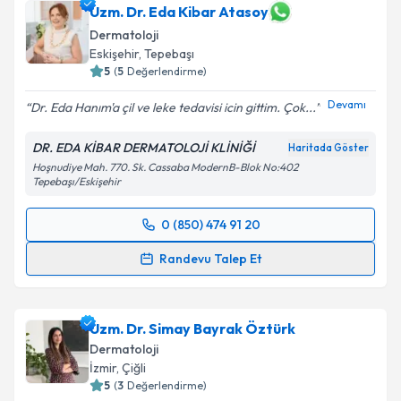
Uzm. Dr. Eda Kibar Atasoy
Dermatoloji
Eskişehir
,
Tepebaşı
5
(
5
Değerlendirme)
Devamı
Dr. Eda Hanım'a çil ve leke tedavisi icin gittim. Çok...
DR. EDA KİBAR DERMATOLOJİ KLİNİĞİ
Haritada Göster
Hoşnudiye Mah. 770. Sk. Cassaba ModernB-Blok No:402
Tepebaşı/Eskişehir
0 (850) 474 91 20
Randevu Takvimi Talebi
Randevu Talep Et
Uzm. Dr. Eda Kibar Atasoy
için randevu takvimi
talebi oluşturun. Size bu uzmandan randevu almanız
Uzm. Dr. Simay Bayrak Öztürk
için bir takvim hazırlandığında e-posta ile
bilgilendireceğiz.
Dermatoloji
İzmir
,
Çiğli
E-posta Adresiniz
5
(
3
Değerlendirme)