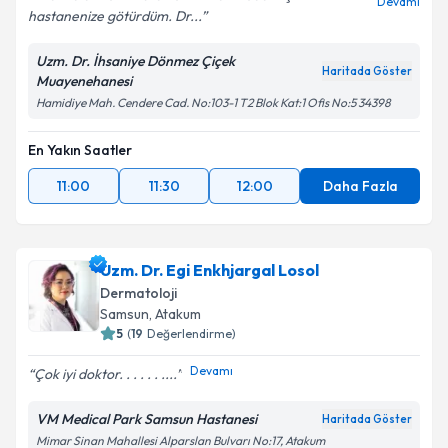
Devamı
hastanenize götürdüm. Dr...
Uzm. Dr. İhsaniye Dönmez Çiçek
Haritada Göster
Muayenehanesi
Hamidiye Mah. Cendere Cad. No:103-1 T2 Blok Kat:1 Ofis No:5 34398
En Yakın Saatler
11:00
11:30
12:00
Daha Fazla
Uzm. Dr. Egi Enkhjargal Losol
Dermatoloji
Samsun
,
Atakum
5
(
19
Değerlendirme)
Devamı
Çok iyi doktor. . . . . . ....
VM Medical Park Samsun Hastanesi
Haritada Göster
Mimar Sinan Mahallesi Alparslan Bulvarı No:17, Atakum