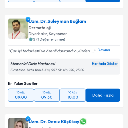
Uzm. Dr. Süleyman Bağlam
Dermatoloji
Diyarbakır
,
Kayapınar
5
(
1
Değerlendirme)
Devamı
Çok iyi tedavi etti ve özenli davrandı o yüzden ...
Memorial Dicle Hastanesi
Haritada Göster
Fırat Mah. Urfa Yolu 3. Km, 507. Sk. No: 150, 21220
En Yakın Saatler
10 Ağu
10 Ağu
10 Ağu
Daha Fazla
09:00
09:30
10:00
Uzm. Dr. Deniz Küçükay