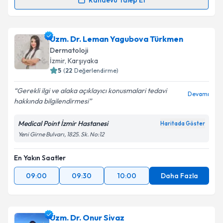
Randevu Talep Et
Uzm. Dr. Meltem Özer
için randevu takvimi talebi
oluşturun. Size bu uzmandan randevu almanız için bir
Uzm. Dr. Leman Yagubova Türkmen
takvim hazırlandığında e-posta ile bilgilendireceğiz.
Dermatoloji
E-posta Adresiniz
İzmir
,
Karşıyaka
5
(
22
Değerlendirme)
Gerekli ilgi ve alaka açıklayıcı konusmalari tedavi
Devamı
hakkında bilgilendirmesi
Kişisel verilerimin işlenmesine ilişkin
Aydınlatma
Metni
'ni okudum ve kişisel verilerimin belirtilen
Medical Point İzmir Hastanesi
Haritada Göster
kapsamda işlenmesini kabul ediyorum.
Yeni Girne Bulvarı, 1825. Sk. No:12
En Yakın Saatler
Takvim Talebini Gönder
09:00
09:30
10:00
Daha Fazla
Uzm. Dr. Onur Sivaz