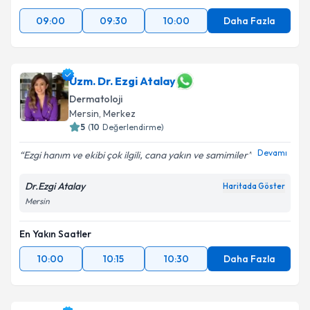
09:00
09:30
10:00
Daha Fazla
Uzm. Dr. Ezgi Atalay
Dermatoloji
Mersin
,
Merkez
5
(
10
Değerlendirme)
Devamı
Ezgi hanım ve ekibi çok ilgili, cana yakın ve samimiler
Dr.Ezgi Atalay
Haritada Göster
Mersin
En Yakın Saatler
10:00
10:15
10:30
Daha Fazla