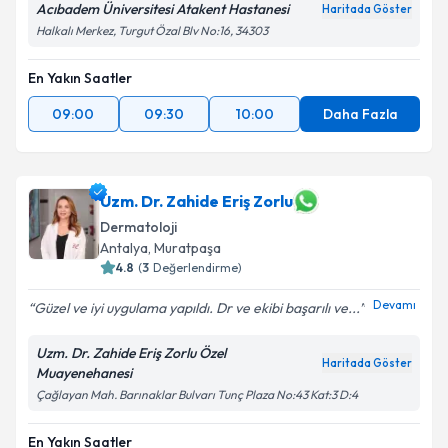
Acıbadem Üniversitesi Atakent Hastanesi
Haritada Göster
Halkalı Merkez, Turgut Özal Blv No:16, 34303
En Yakın Saatler
09:00
09:30
10:00
Daha Fazla
Uzm. Dr. Zahide Eriş Zorlu
Dermatoloji
Antalya
,
Muratpaşa
4.8
(
3
Değerlendirme)
Devamı
Güzel ve iyi uygulama yapıldı. Dr ve ekibi başarılı ve...
Uzm. Dr. Zahide Eriş Zorlu Özel
Haritada Göster
Muayenehanesi
Çağlayan Mah. Barınaklar Bulvarı Tunç Plaza No:43 Kat:3 D:4
En Yakın Saatler