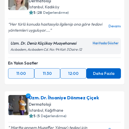
Dermatoloji
İstanbul
,
Kadıköy
5
(
28
Değerlendirme)
Her türlü konuda hastasıyla ilgilenip ona göre tedavi
Devamı
yöntemleri uyguluyor....
Uzm. Dr. Deniz Küçükay Muayehanesi
Haritada Göster
Acıbadem, Acıbadem Cd. No: 94 Kat: 3 Daire :12
En Yakın Saatler
11:00
11:30
12:00
Daha Fazla
Uzm. Dr. İhsaniye Dönmez Çiçek
Dermatoloji
İstanbul
,
Kağıthane
5
(
5
Değerlendirme)
Martta annem Muzaffer Yılmaz'ı tedavi için