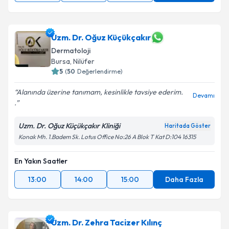
Uzm. Dr. Oğuz Küçükçakır
Dermatoloji
Bursa
,
Nilüfer
5
(
50
Değerlendirme)
Alanında üzerine tanımam, kesinlikle tavsiye ederim.
Devamı
.
Uzm. Dr. Oğuz Küçükçakır Kliniği
Haritada Göster
Konak Mh. 1.Badem Sk. Lotus Office No:26 A Blok T Kat D:104 16315
En Yakın Saatler
13:00
14:00
15:00
Daha Fazla
Uzm. Dr. Zehra Tacizer Kılınç