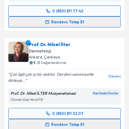
0 (850) 811 77 42
Randevu Takvimi Talebi
Takvim Talebini Gönder
Randevu Talep Et
Uzm. Dr. Anahita Sadidi Heris
için randevu takvimi
talebi oluşturun. Size bu uzmandan randevu almanız
Prof. Dr. Nilsel İlter
için bir takvim hazırlandığında e-posta ile
bilgilendireceğiz.
Dermatoloji
Ankara
,
Çankaya
E-posta Adresiniz
5
(
3
Değerlendirme)
Çok ilgili çok iyi bir doktor. Derdimi samimiyetle
Devamı
dinleyip...
Kişisel verilerimin işlenmesine ilişkin
Aydınlatma
Prof. Dr. Nilsel İLTER Muayenehanesi
Haritada Göster
Metni
'ni okudum ve kişisel verilerimin belirtilen
Cinnah Cad. No:67/8
kapsamda işlenmesini kabul ediyorum.
0 (850) 811 32 07
Randevu Takvimi Talebi
Takvim Talebini Gönder
Randevu Talep Et