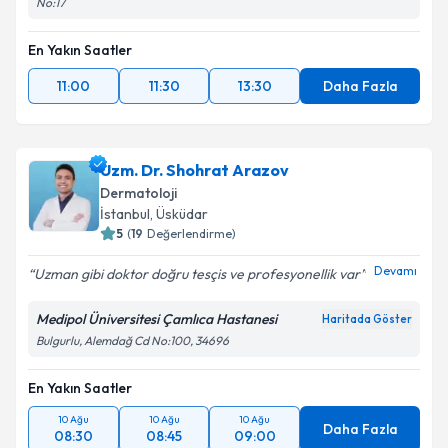
No:17
En Yakın Saatler
11:00
11:30
13:30
Daha Fazla
Uzm. Dr. Shohrat Arazov
Dermatoloji
İstanbul
,
Üsküdar
5
(
19
Değerlendirme)
Devamı
Uzman gibi doktor doğru tesçis ve profesyonellik var
Medipol Üniversitesi Çamlıca Hastanesi
Haritada Göster
Bulgurlu, Alemdağ Cd No:100, 34696
En Yakın Saatler
10 Ağu
10 Ağu
10 Ağu
Daha Fazla
08:30
08:45
09:00