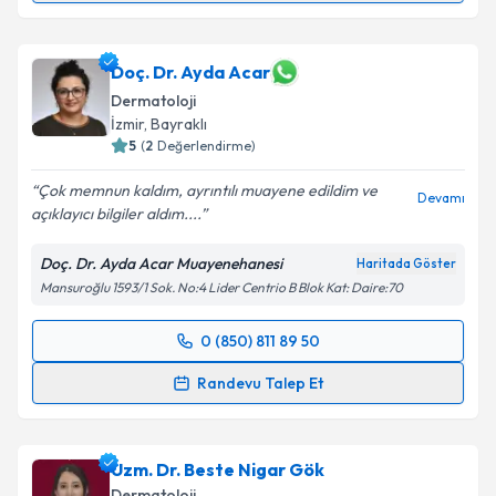
Prof. Dr. Nilsel İlter
için randevu takvimi talebi
oluşturun. Size bu uzmandan randevu almanız için bir
takvim hazırlandığında e-posta ile bilgilendireceğiz.
Doç. Dr. Ayda Acar
Dermatoloji
E-posta Adresiniz
İzmir
,
Bayraklı
5
(
2
Değerlendirme)
Çok memnun kaldım, ayrıntılı muayene edildim ve
Devamı
açıklayıcı bilgiler aldım....
Kişisel verilerimin işlenmesine ilişkin
Aydınlatma
Metni
'ni okudum ve kişisel verilerimin belirtilen
Doç. Dr. Ayda Acar Muayenehanesi
Haritada Göster
kapsamda işlenmesini kabul ediyorum.
Mansuroğlu 1593/1 Sok. No:4 Lider Centrio B Blok Kat: Daire:70
Takvim Talebini Gönder
0 (850) 811 89 50
Randevu Takvimi Talebi
Randevu Talep Et
Doç. Dr. Ayda Acar
için randevu takvimi talebi
oluşturun. Size bu uzmandan randevu almanız için bir
Uzm. Dr. Beste Nigar Gök
takvim hazırlandığında e-posta ile bilgilendireceğiz.
Dermatoloji