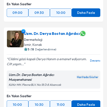
En Yakın Saatler
09:00
09:30
10:00
Daha Fazla
Uzm. Dr. Derya Bostan Ağırdıcı
Dermatoloji
İzmir
,
Konak
5
(
18
Değerlendirme)
Cildimi gözü kapalı Derya Hanım a emanet ediyorum.
Devamı
Cilt yaşım...
Uzm.Dr. Derya Bostan Ağırdıcı
Haritada Göster
Muayenehanesi
Kültür MH. Plevne BLV. No:18 D:8 Alsancak
En Yakın Saatler
10:00
10:30
11:00
Daha Fazla