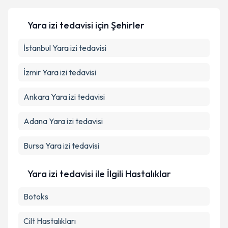
Kişisel verilerimin işlenmesine ilişkin
Aydınlatma
Yara izi tedavisi
için Şehirler
Metni
'ni okudum ve kişisel verilerimin belirtilen
kapsamda işlenmesini kabul ediyorum.
İstanbul
Yara izi tedavisi
İzmir
Yara izi tedavisi
Takvim Talebini Gönder
Ankara
Yara izi tedavisi
Adana
Yara izi tedavisi
Bursa
Yara izi tedavisi
Yara izi tedavisi ile İlgili Hastalıklar
Botoks
Cilt Hastalıkları