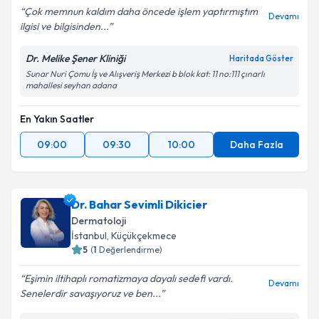
Çok memnun kaldım daha öncede işlem yaptırmıştım
Devamı
ilgisi ve bilgisinden...
Dr. Melike Şener Kliniği
Haritada Göster
Sunar Nuri Çomu İş ve Alışveriş Merkezi b blok kat: 11 no:111 çınarlı
mahallesi seyhan adana
En Yakın Saatler
09:00
09:30
10:00
Daha Fazla
Dr. Bahar Sevimli Dikicier
Dermatoloji
İstanbul
,
Küçükçekmece
5
(
1
Değerlendirme)
Eşimin iltihaplı romatizmaya dayalı sedefi vardı.
Devamı
Senelerdir savaşıyoruz ve ben...