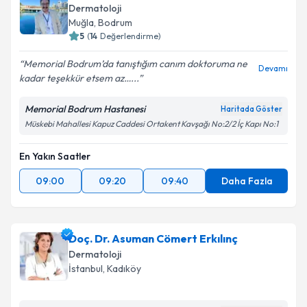
Dermatoloji
Muğla
,
Bodrum
5
(
14
Değerlendirme)
Memorial Bodrum’da tanıştığım canım doktoruma ne
Devamı
kadar teşekkür etsem az…...
Memorial Bodrum Hastanesi
Haritada Göster
Müskebi Mahallesi Kapuz Caddesi Ortakent Kavşağı No:2/2 İç Kapı No:1
En Yakın Saatler
09:00
09:20
09:40
Daha Fazla
Doç. Dr. Asuman Cömert Erkılınç
Dermatoloji
İstanbul
,
Kadıköy