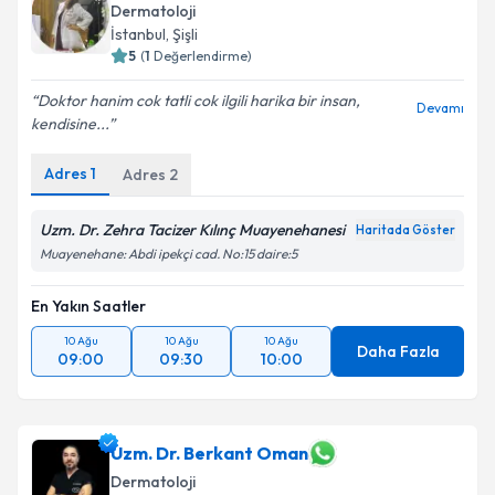
Dermatoloji
İstanbul
,
Şişli
5
(
1
Değerlendirme)
Doktor hanim cok tatli cok ilgili harika bir insan,
Devamı
kendisine...
Adres
1
Adres
2
Uzm. Dr. Zehra Tacizer Kılınç Muayenehanesi
Haritada Göster
Muayenehane: Abdi ipekçi cad. No:15 daire:5
En Yakın Saatler
10 Ağu
10 Ağu
10 Ağu
Daha Fazla
09:00
09:30
10:00
Uzm. Dr. Berkant Oman
Dermatoloji