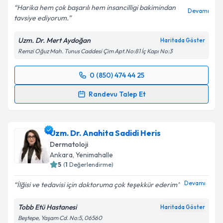
Harika hem çok başarılı hem insancilligi bakimindan
Devamı
tavsiye ediyorum.
Kişisel verilerimin işlenmesine ilişkin
Aydınlatma
Uzm. Dr. Mert Aydoğan
Haritada Göster
Metni
'ni okudum ve kişisel verilerimin belirtilen
Remzi Oğuz Mah. Tunus Caddesi Çim Apt.No:81 İç Kapı No:3
kapsamda işlenmesini kabul ediyorum.
0 (850) 474 44 25
Randevu Takvimi Talebi
Takvim Talebini Gönder
Randevu Talep Et
Uzm. Dr. Mert Aydoğan
için randevu takvimi talebi
oluşturun. Size bu uzmandan randevu almanız için bir
Uzm. Dr. Anahita Sadidi Heris
takvim hazırlandığında e-posta ile bilgilendireceğiz.
Dermatoloji
E-posta Adresiniz
Ankara
,
Yenimahalle
5
(
1
Değerlendirme)
Devamı
İlğisi ve tedavisi için doktoruma çok teşekkür ederim
Kişisel verilerimin işlenmesine ilişkin
Aydınlatma
Tobb Etü Hastanesi
Haritada Göster
Metni
'ni okudum ve kişisel verilerimin belirtilen
Beştepe, Yaşam Cd. No:5, 06560
kapsamda işlenmesini kabul ediyorum.