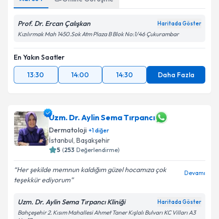
Prof. Dr. Ercan Çalışkan
Haritada Göster
Kızılırmak Mah 1450.Sok Atm Plaza B Blok No:1/46 Çukurambar
En Yakın Saatler
13:30
14:00
14:30
Daha Fazla
Uzm. Dr. Aylin Sema Tırpancı
Dermatoloji
+
1
diğer
İstanbul
,
Başakşehir
5
(
253
Değerlendirme)
Her şekilde memnun kaldığım güzel hocamıza çok
Devamı
teşekkür ediyorum
Uzm. Dr. Aylin Sema Tırpancı Kliniği
Haritada Göster
Bahçeşehir 2. Kısım Mahallesi Ahmet Taner Kışlalı Bulvarı KC Vilları A3