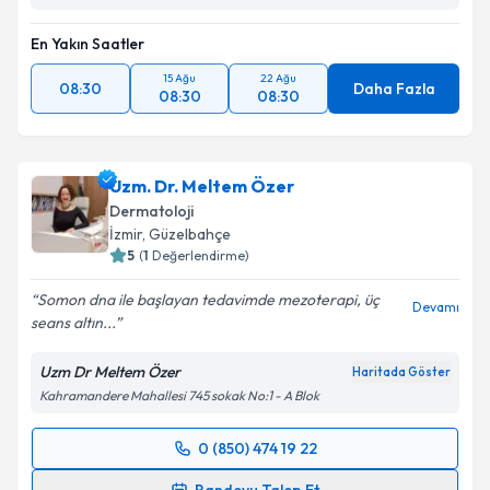
En Yakın Saatler
15 Ağu
22 Ağu
08:30
Daha Fazla
08:30
08:30
Uzm. Dr. Meltem Özer
Dermatoloji
İzmir
,
Güzelbahçe
5
(
1
Değerlendirme)
Somon dna ile başlayan tedavimde mezoterapi, üç
Devamı
seans altın...
Uzm Dr Meltem Özer
Haritada Göster
Kahramandere Mahallesi 745 sokak No:1 - A Blok
0 (850) 474 19 22
Randevu Takvimi Talebi