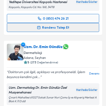
Yeditepe Üniversitesi Koşuyolu Hastanesi
Haritada Göster
Koşuyolu, Koşuyolu Cd. No: 168, 34718
0 (850) 474 26 21
Randevu Takvimi Talebi
Randevu Talep Et
Doç. Dr. Asuman Cömert Erkılınç
için randevu
takvimi talebi oluşturun. Size bu uzmandan randevu
almanız için bir takvim hazırlandığında e-posta ile
Uzm. Dr. Emin Gündüz
bilgilendireceğiz.
Dermatoloji
Adana
,
Seyhan
E-posta Adresiniz
5
(
273
Değerlendirme)
Doktorum çok ilgili, açıklayıcı ve profesyoneldi. İşlem
Devamı
boyunca kendimi çok...
Kişisel verilerimin işlenmesine ilişkin
Aydınlatma
Uzm. Dermatolog Dr. Emin Gündüz Özel
Metni
'ni okudum ve kişisel verilerimin belirtilen
Haritada Göster
Muayenehanesi
kapsamda işlenmesini kabul ediyorum.
Çınarlı Mahallesi 61027 Sokak Sunar Nuri Çomu İş ve Alışveriş Merkezi A
Blok K:11 D:68