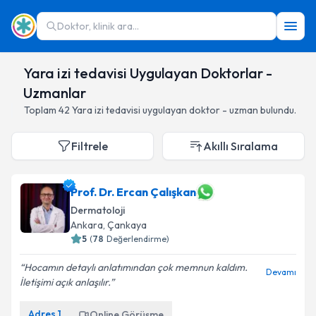
Doktor, klinik ara...
Yara izi tedavisi Uygulayan Doktorlar -
Uzmanlar
Toplam
42
Yara izi tedavisi
uygulayan doktor - uzman bulundu.
Filtrele
Akıllı Sıralama
Prof. Dr. Ercan Çalışkan
Dermatoloji
Ankara
,
Çankaya
5
(
78
Değerlendirme)
Hocamın detaylı anlatımından çok memnun kaldım.
Devamı
İletişimi açık anlaşılır.
Adres
1
Online Görüşme