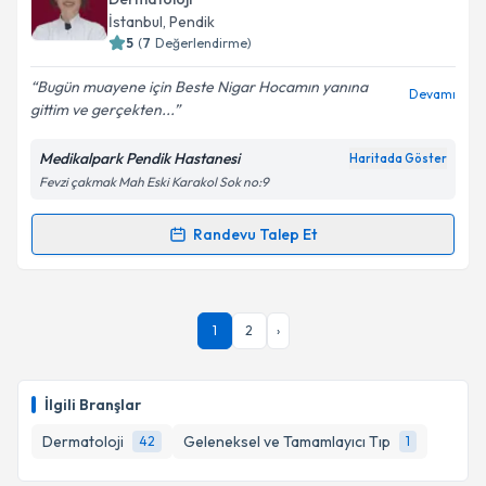
E-posta Adresiniz
İstanbul
,
Pendik
5
(
7
Değerlendirme)
Bugün muayene için Beste Nigar Hocamın yanına
Devamı
gittim ve gerçekten...
Kişisel verilerimin işlenmesine ilişkin
Aydınlatma
Metni
'ni okudum ve kişisel verilerimin belirtilen
Medikalpark Pendik Hastanesi
Haritada Göster
kapsamda işlenmesini kabul ediyorum.
Fevzi çakmak Mah Eski Karakol Sok no:9
Takvim Talebini Gönder
Randevu Talep Et
Randevu Takvimi Talebi
Uzm. Dr. Beste Nigar Gök
için randevu takvimi
1
2
›
talebi oluşturun. Size bu uzmandan randevu almanız
için bir takvim hazırlandığında e-posta ile
bilgilendireceğiz.
İlgili Branşlar
E-posta Adresiniz
Dermatoloji
Geleneksel ve Tamamlayıcı Tıp
42
1