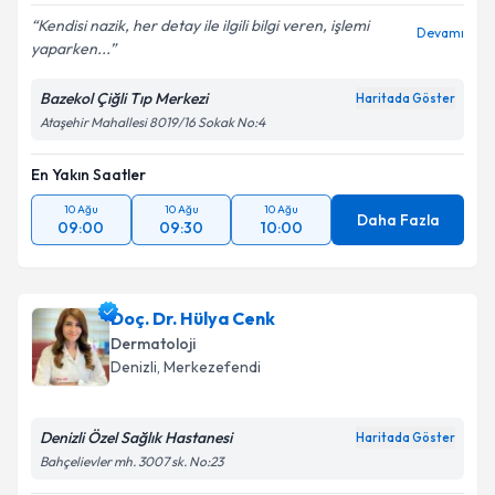
Kendisi nazik, her detay ile ilgili bilgi veren, işlemi
Devamı
yaparken...
Kişisel verilerimin işlenmesine ilişkin
Aydınlatma
Bazekol Çiğli Tıp Merkezi
Haritada Göster
Metni
'ni okudum ve kişisel verilerimin belirtilen
Ataşehir Mahallesi 8019/16 Sokak No:4
kapsamda işlenmesini kabul ediyorum.
En Yakın Saatler
Takvim Talebini Gönder
10 Ağu
10 Ağu
10 Ağu
Daha Fazla
09:00
09:30
10:00
Doç. Dr. Hülya Cenk
Dermatoloji
Denizli
,
Merkezefendi
Denizli Özel Sağlık Hastanesi
Haritada Göster
Bahçelievler mh. 3007 sk. No:23