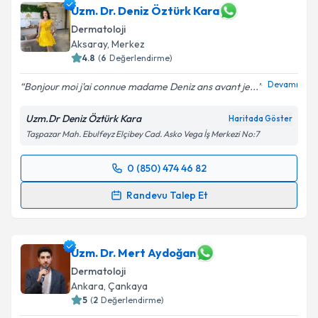
Uzm. Dr. Deniz Öztürk Kara
Dermatoloji
Aksaray
,
Merkez
4.8
(
6
Değerlendirme)
Devamı
Bonjour moi j'ai connue madame Deniz ans avant je...
Uzm.Dr Deniz Öztürk Kara
Haritada Göster
Taşpazar Mah. Ebulfeyz Elçibey Cad. Asko Vega İş Merkezi No:7
0 (850) 474 46 82
Randevu Takvimi Talebi
Randevu Talep Et
Uzm. Dr. Deniz Öztürk Kara
için randevu takvimi
talebi oluşturun. Size bu uzmandan randevu almanız
için bir takvim hazırlandığında e-posta ile
Uzm. Dr. Mert Aydoğan
bilgilendireceğiz.
Dermatoloji
Ankara
,
Çankaya
E-posta Adresiniz
5
(
2
Değerlendirme)