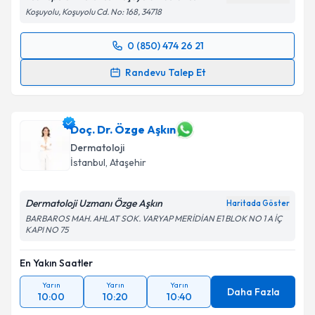
Koşuyolu, Koşuyolu Cd. No: 168, 34718
0 (850) 474 26 21
Randevu Takvimi Talebi
Randevu Talep Et
Doç. Dr. Asuman Cömert Erkılınç
için randevu
takvimi talebi oluşturun. Size bu uzmandan randevu
almanız için bir takvim hazırlandığında e-posta ile
Doç. Dr. Özge Aşkın
bilgilendireceğiz.
Dermatoloji
İstanbul
, Ataşehir
E-posta Adresiniz
Dermatoloji Uzmanı Özge Aşkın
Haritada Göster
BARBAROS MAH. AHLAT SOK. VARYAP MERİDİAN E1 BLOK NO 1 A İÇ
KAPI NO 75
Kişisel verilerimin işlenmesine ilişkin
Aydınlatma
Metni
'ni okudum ve kişisel verilerimin belirtilen
En Yakın Saatler
kapsamda işlenmesini kabul ediyorum.
Yarın
Yarın
Yarın
Daha Fazla
10:00
10:20
10:40
Takvim Talebini Gönder