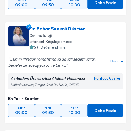
Daha Fazla
09:00
09:30
10:00
Dr. Bahar Sevimli Dikicier
Dermatoloji
İstanbul
, Küçükçekmece
5
(
1
Değerlendirme)
Eşimin iltihaplı romatizmaya dayalı sedefi vardı.
Devamı
Senelerdir savaşıyoruz ve ben...
Acıbadem Üniversitesi Atakent Hastanesi
Haritada Göster
Halkalı Merkez, Turgut Özal Blv No:16, 34303
En Yakın Saatler
Yarın
Yarın
Yarın
Daha Fazla
09:00
09:30
10:00