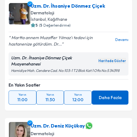
Uzm. Dr. İhsaniye Dönmez Çiçek
Dermatoloji
İstanbul
, Kağıthane
5
(
5
Değerlendirme)
Martta annem Muzaffer Yılmaz'ı tedavi için
Devamı
hastanenize götürdüm. Dr...
Uzm. Dr. İhsaniye Dönmez Çiçek
Haritada Göster
Muayenehanesi
Hamidiye Mah. Cendere Cad. No:103-1 T2 Blok Kat:1 Ofis No:5 34398
En Yakın Saatler
Yarın
Yarın
Yarın
Daha Fazla
11:00
11:30
12:00
Uzm. Dr. Deniz Küçükay
Dermatoloji