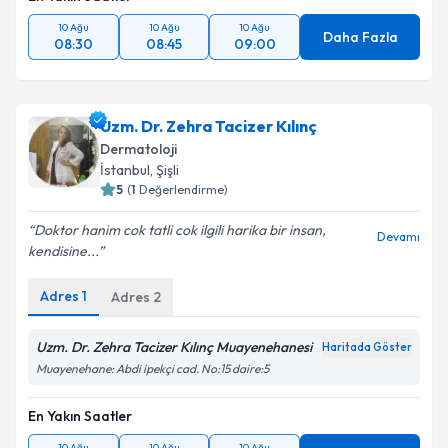
10 Ağu
10 Ağu
10 Ağu
Daha Fazla
08:30
08:45
09:00
Uzm. Dr. Zehra Tacizer Kılınç
Dermatoloji
İstanbul
, Şişli
5
(
1
Değerlendirme)
Doktor hanim cok tatli cok ilgili harika bir insan,
Devamı
kendisine...
Adres
1
Adres
2
Uzm. Dr. Zehra Tacizer Kılınç Muayenehanesi
Haritada Göster
Muayenehane: Abdi ipekçi cad. No:15 daire:5
En Yakın Saatler
10 Ağu
10 Ağu
10 Ağu