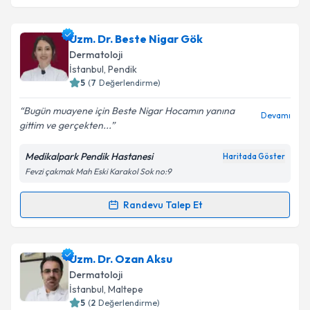
Uzm. Dr. Beste Nigar Gök
Dermatoloji
İstanbul
, Pendik
5
(
7
Değerlendirme)
Bugün muayene için Beste Nigar Hocamın yanına
Devamı
gittim ve gerçekten...
Medikalpark Pendik Hastanesi
Haritada Göster
Fevzi çakmak Mah Eski Karakol Sok no:9
Randevu Talep Et
Randevu Takvimi Talebi
Uzm. Dr. Beste Nigar Gök
için randevu takvimi
Uzm. Dr. Ozan Aksu
talebi oluşturun. Size bu uzmandan randevu almanız
Dermatoloji
için bir takvim hazırlandığında e-posta ile
İstanbul
, Maltepe
bilgilendireceğiz.
5
(
2
Değerlendirme)