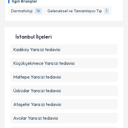
İlgili Branşlar
için bir takvim hazırlandığında e-posta ile
Takvim Talebini Gönder
bilgilendireceğiz.
Dermatoloji
Geleneksel ve Tamamlayıcı Tıp
14
1
E-posta Adresiniz
İstanbul İlçeleri
Kadıköy
Kişisel verilerimin işlenmesine ilişkin
Yara izi tedavisi
Aydınlatma
Metni
'ni okudum ve kişisel verilerimin belirtilen
kapsamda işlenmesini kabul ediyorum.
Küçükçekmece
Yara izi tedavisi
Maltepe
Yara izi tedavisi
Takvim Talebini Gönder
Üsküdar
Yara izi tedavisi
Ataşehir
Yara izi tedavisi
Avcılar
Yara izi tedavisi