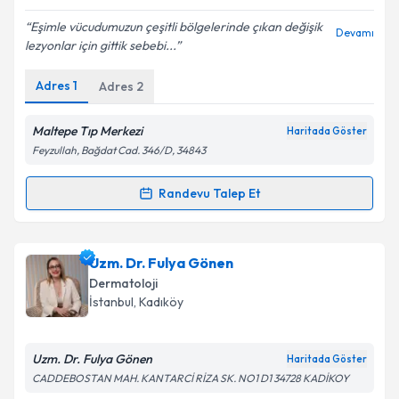
E-posta Adresiniz
Eşimle vücudumuzun çeşitli bölgelerinde çıkan değişik
Devamı
lezyonlar için gittik sebebi...
Adres
1
Adres
2
Kişisel verilerimin işlenmesine ilişkin
Aydınlatma
Metni
'ni okudum ve kişisel verilerimin belirtilen
Maltepe Tıp Merkezi
Haritada Göster
kapsamda işlenmesini kabul ediyorum.
Feyzullah, Bağdat Cad. 346/D, 34843
Randevu Talep Et
Takvim Talebini Gönder
Randevu Takvimi Talebi
Uzm. Dr. Ozan Aksu
için randevu takvimi talebi
Uzm. Dr. Fulya Gönen
oluşturun. Size bu uzmandan randevu almanız için bir
Dermatoloji
takvim hazırlandığında e-posta ile bilgilendireceğiz.
İstanbul
, Kadıköy
E-posta Adresiniz
Uzm. Dr. Fulya Gönen
Haritada Göster
CADDEBOSTAN MAH. KANTARCİ RİZA SK. NO1 D1 34728 KADİKOY