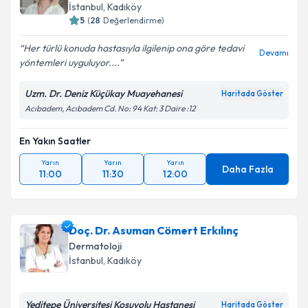
İstanbul
, Kadıköy
5
(
28
Değerlendirme)
Her türlü konuda hastasıyla ilgilenip ona göre tedavi
Devamı
yöntemleri uyguluyor....
Uzm. Dr. Deniz Küçükay Muayehanesi
Haritada Göster
Acıbadem, Acıbadem Cd. No: 94 Kat: 3 Daire :12
En Yakın Saatler
Yarın
Yarın
Yarın
Daha Fazla
11:00
11:30
12:00
Doç. Dr. Asuman Cömert Erkılınç
Dermatoloji
İstanbul
, Kadıköy
Yeditepe Üniversitesi Koşuyolu Hastanesi
Haritada Göster