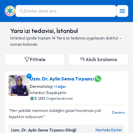
Doktor, klinik ara...
Yara izi tedavisi, İstanbul
İstanbul
içinde toplam
14
Yara izi tedavisi
uygulayan doktor -
uzman bulundu
Filtrele
Akıllı Sıralama
Uzm. Dr. Aylin Sema Tırpancı
Dermatoloji
+
1
diğer
İstanbul
, Başakşehir
5
(
253
Değerlendirme)
Her şekilde memnun kaldığım güzel hocamıza çok
Devamı
teşekkür ediyorum
Uzm. Dr. Aylin Sema Tırpancı Kliniği
Haritada Göster