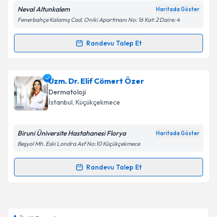
Neval Altunkalem
Haritada Göster
Fenerbahçe Kalamış Cad. Oniki Apartmanı No: 16 Kat: 2 Daire: 4
Kişisel verilerimin işlenmesine ilişkin
Aydınlatma
Randevu Talep Et
Randevu Takvimi Talebi
Metni
'ni okudum ve kişisel verilerimin belirtilen
kapsamda işlenmesini kabul ediyorum.
Uzm. Dr. Neval Altunkalem
için randevu takvimi
Uzm. Dr. Elif Cömert Özer
talebi oluşturun. Size bu uzmandan randevu almanız
Takvim Talebini Gönder
Dermatoloji
için bir takvim hazırlandığında e-posta ile
İstanbul
, Küçükçekmece
bilgilendireceğiz.
E-posta Adresiniz
Biruni Üniversite Hastahanesi Florya
Haritada Göster
Beşyol Mh. Eski Londra Asf No:10 Küçükçekmece‎
Randevu Talep Et
Randevu Takvimi Talebi
Kişisel verilerimin işlenmesine ilişkin
Aydınlatma
Metni
'ni okudum ve kişisel verilerimin belirtilen
kapsamda işlenmesini kabul ediyorum.
Uzm. Dr. Elif Cömert Özer
için randevu takvimi
talebi oluşturun. Size bu uzmandan randevu almanız