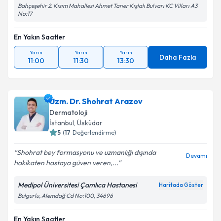
Bahçeşehir 2. Kısım Mahallesi Ahmet Taner Kışlalı Bulvarı KC Vilları A3
No:17
En Yakın Saatler
Yarın
Yarın
Yarın
Daha Fazla
11:00
11:30
13:30
Uzm. Dr. Shohrat Arazov
Dermatoloji
İstanbul
, Üsküdar
5
(
17
Değerlendirme)
Shohrat bey formasyonu ve uzmanlığı dışında
Devamı
hakikaten hastaya güven veren,...
Medipol Üniversitesi Çamlıca Hastanesi
Haritada Göster
Bulgurlu, Alemdağ Cd No:100, 34696
En Yakın Saatler