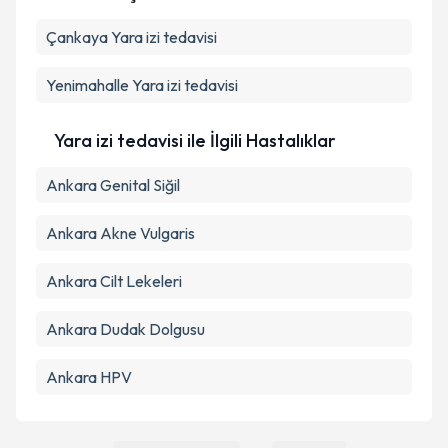
Çankaya
Kişisel verilerimin işlenmesine ilişkin
Yara izi tedavisi
Aydınlatma
Metni
'ni okudum ve kişisel verilerimin belirtilen
kapsamda işlenmesini kabul ediyorum.
Yenimahalle
Yara izi tedavisi
Takvim Talebini Gönder
Yara izi tedavisi ile İlgili Hastalıklar
Ankara Genital Siğil
Ankara Akne Vulgaris
Ankara Cilt Lekeleri
Ankara Dudak Dolgusu
Ankara HPV