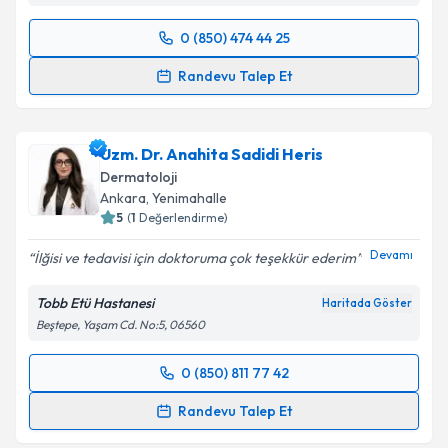
0 (850) 474 44 25
Randevu Takvimi Talebi
Randevu Talep Et
Uzm. Dr. Mert Aydoğan
için randevu takvimi talebi
oluşturun. Size bu uzmandan randevu almanız için bir
Uzm. Dr. Anahita Sadidi Heris
takvim hazırlandığında e-posta ile bilgilendireceğiz.
Dermatoloji
E-posta Adresiniz
Ankara
, Yenimahalle
5
(
1
Değerlendirme)
Devamı
İlğisi ve tedavisi için doktoruma çok teşekkür ederim
Kişisel verilerimin işlenmesine ilişkin
Aydınlatma
Tobb Etü Hastanesi
Haritada Göster
Metni
'ni okudum ve kişisel verilerimin belirtilen
Beştepe, Yaşam Cd. No:5, 06560
kapsamda işlenmesini kabul ediyorum.
0 (850) 811 77 42
Randevu Takvimi Talebi
Takvim Talebini Gönder
Randevu Talep Et