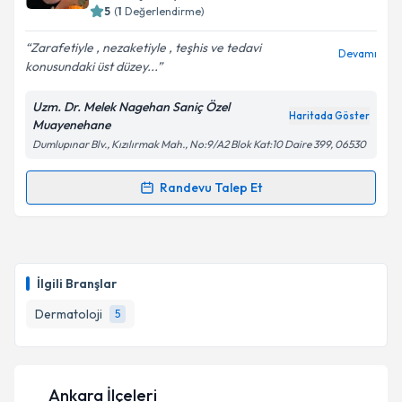
5
(
1
Değerlendirme)
Zarafetiyle , nezaketiyle , teşhis ve tedavi
Devamı
konusundaki üst düzey...
Kişisel verilerimin işlenmesine ilişkin
Aydınlatma
Metni
'ni okudum ve kişisel verilerimin belirtilen
Uzm. Dr. Melek Nagehan Saniç Özel
kapsamda işlenmesini kabul ediyorum.
Haritada Göster
Muayenehane
Dumlupınar Blv., Kızılırmak Mah., No:9/A2 Blok Kat:10 Daire 399, 06530
Takvim Talebini Gönder
Randevu Talep Et
Randevu Takvimi Talebi
Uzm. Dr. Melek Nagehan Saniç
için randevu takvimi
talebi oluşturun. Size bu uzmandan randevu almanız
İlgili Branşlar
için bir takvim hazırlandığında e-posta ile
bilgilendireceğiz.
Dermatoloji
5
E-posta Adresiniz
Ankara İlçeleri