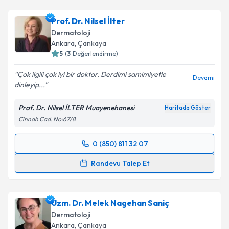
Uzm. Dr. Anahita Sadidi Heris
için randevu takvimi
talebi oluşturun. Size bu uzmandan randevu almanız
Prof. Dr. Nilsel İlter
için bir takvim hazırlandığında e-posta ile
bilgilendireceğiz.
Dermatoloji
Ankara
, Çankaya
E-posta Adresiniz
5
(
3
Değerlendirme)
Çok ilgili çok iyi bir doktor. Derdimi samimiyetle
Devamı
dinleyip...
Kişisel verilerimin işlenmesine ilişkin
Aydınlatma
Prof. Dr. Nilsel İLTER Muayenehanesi
Haritada Göster
Metni
'ni okudum ve kişisel verilerimin belirtilen
Cinnah Cad. No:67/8
kapsamda işlenmesini kabul ediyorum.
0 (850) 811 32 07
Randevu Takvimi Talebi
Takvim Talebini Gönder
Randevu Talep Et
Prof. Dr. Nilsel İlter
için randevu takvimi talebi
oluşturun. Size bu uzmandan randevu almanız için bir
Uzm. Dr. Melek Nagehan Saniç
takvim hazırlandığında e-posta ile bilgilendireceğiz.
Dermatoloji
E-posta Adresiniz
Ankara
, Çankaya