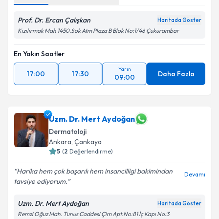
Prof. Dr. Ercan Çalışkan
Haritada Göster
Kızılırmak Mah 1450.Sok Atm Plaza B Blok No:1/46 Çukurambar
En Yakın Saatler
Yarın
17:00
17:30
Daha Fazla
09:00
Uzm. Dr. Mert Aydoğan
Dermatoloji
Ankara
, Çankaya
5
(
2
Değerlendirme)
Harika hem çok başarılı hem insancilligi bakimindan
Devamı
tavsiye ediyorum.
Uzm. Dr. Mert Aydoğan
Haritada Göster
Remzi Oğuz Mah. Tunus Caddesi Çim Apt.No:81 İç Kapı No:3