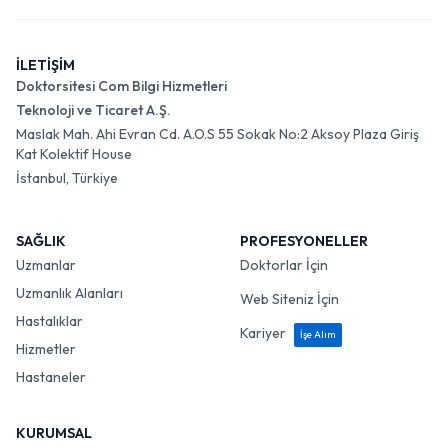
İLETİŞİM
Doktorsitesi Com Bilgi Hizmetleri
Teknoloji ve Ticaret A.Ş.
Maslak Mah. Ahi Evran Cd. A.O.S 55 Sokak No:2 Aksoy Plaza Giriş
Kat Kolektif House
İstanbul, Türkiye
SAĞLIK
PROFESYONELLER
Uzmanlar
Doktorlar İçin
Uzmanlık Alanları
Web Siteniz İçin
Hastalıklar
Kariyer
İşe Alım
Hizmetler
Hastaneler
KURUMSAL