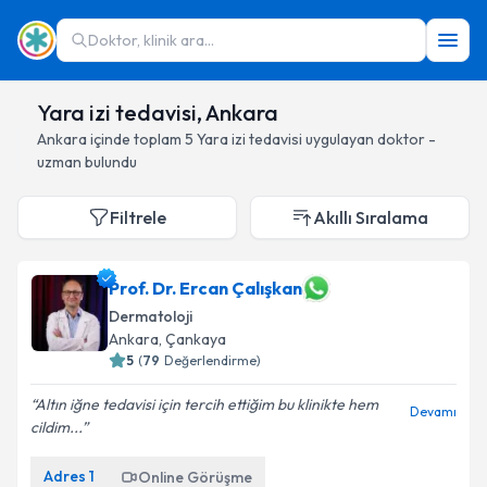
Doktor, klinik ara...
Yara izi tedavisi, Ankara
Ankara
içinde toplam
5
Yara izi tedavisi
uygulayan doktor -
uzman bulundu
Filtrele
Akıllı Sıralama
Prof. Dr. Ercan Çalışkan
Dermatoloji
Ankara
, Çankaya
5
(
79
Değerlendirme)
Altın iğne tedavisi için tercih ettiğim bu klinikte hem
Devamı
cildim...
Adres
1
Online Görüşme