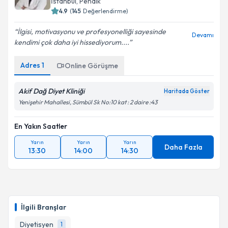
İstanbul
, Pendik
4.9
(
145
Değerlendirme)
İlgisi, motivasyonu ve profesyonelliği sayesinde
Devamı
kendimi çok daha iyi hissediyorum....
Adres
1
Online Görüşme
Akif Dağ Diyet Kliniği
Haritada Göster
Yenişehir Mahallesi, Sümbül Sk No:10 kat : 2 daire :43
En Yakın Saatler
Yarın
Yarın
Yarın
Daha Fazla
13:30
14:00
14:30
İlgili Branşlar
Diyetisyen
1