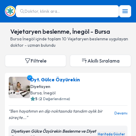
Doktor, klinik ara...
Vejetaryen beslenme, İnegöl - Bursa
Bursa
İnegöl
içinde toplam
10
Vejetaryen beslenme
uygulayan
doktor - uzman bulundu
Filtrele
Akıllı Sıralama
Dyt. Gülce Özyürekin
Diyetisyen
Bursa
, İnegöl
5
(
2
Değerlendirme)
Ben hayatımın en dip noktasında tanıdım aylık bir
Devamı
süreçte...
Diyetisyen Gülce Özyürekin Beslenme ve Diyet
Haritada Göster