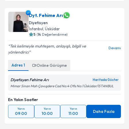
Dyt. Fehime Arı
Diyetisyen
İstanbul
, Üsküdar
5
(
14
Değerlendirme)
Tek kelimeyle muhteşem, anlayışlı, bilgili ve
Devamı
yönlendirici
Adres
1
Online Görüşme
Diyetisyen Fehime Arı
Haritada Göster
Mimar Sinan Mah Çavuşdere Cad No:4 Ofis No:1 Üsküdar/İSTANBUL
En Yakın Saatler
Yarın
Yarın
Yarın
Daha Fazla
09:00
10:00
11:00