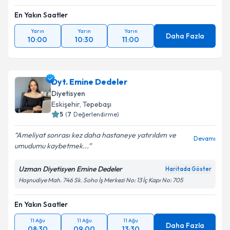
En Yakın Saatler
Yarın
Yarın
Yarın
Daha Fazla
10:00
10:30
11:00
Dyt. Emine Dedeler
Diyetisyen
Eskişehir
, Tepebaşı
5
(
7
Değerlendirme)
Ameliyat sonrası kez daha hastaneye yatırıldım ve
Devamı
umudumu kaybetmek...
Uzman Diyetisyen Emine Dedeler
Haritada Göster
Hoşnudiye Mah. 746 Sk. Soho İş Merkezi No: 13 İç Kapı No: 705
En Yakın Saatler
11 Ağu
11 Ağu
11 Ağu
Daha Fazla
08:30
09:00
13:30