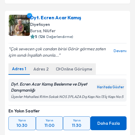
Dyt. Ecren Acar Kamış
Diyetisyen
Bursa
, Nilüfer
5
(
126
Değerlendirme)
Çok sevecen çok candan birisi Görür görmez zaten
Devamı
içim ısındı İnşallah onunla...
Adres
1
Adres
2
Online Görüşme
Dyt. Ecren Acar Kamış Beslenme ve Diyet
Haritada Göster
Danışmanlığı
Üçevler Mahallesi Ritim Sokak NOS 3 PLAZA Dış Kapı No:13 İç Kapı No:5
En Yakın Saatler
Yarın
Yarın
Yarın
Daha Fazla
10:30
11:00
11:30