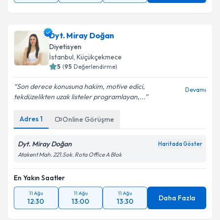
Dyt. Miray Doğan
Diyetisyen
İstanbul
, Küçükçekmece
5
(
95
Değerlendirme)
Son derece konusuna hakim, motive edici,
Devamı
tekdüzelikten uzak listeler programlayan,...
Adres
1
Online Görüşme
Dyt. Miray Doğan
Haritada Göster
Atakent Mah. 221.Sok. Rota Office A Blok
En Yakın Saatler
11 Ağu
11 Ağu
11 Ağu
Daha Fazla
12:30
13:00
13:30