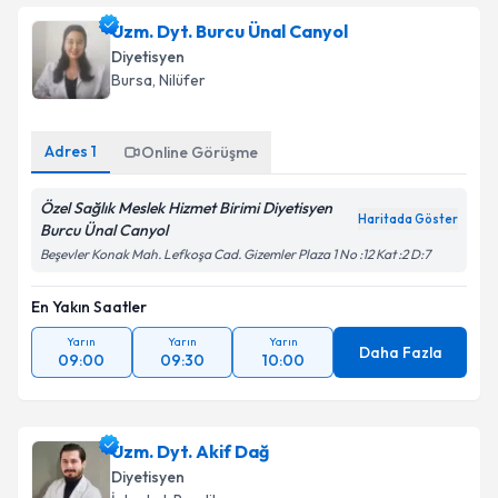
Uzm. Dyt. Burcu Ünal Canyol
Diyetisyen
Bursa
, Nilüfer
Adres
1
Online Görüşme
Özel Sağlık Meslek Hizmet Birimi Diyetisyen
Haritada Göster
Burcu Ünal Canyol
Beşevler Konak Mah. Lefkoşa Cad. Gizemler Plaza 1 No :12 Kat :2 D:7
En Yakın Saatler
Yarın
Yarın
Yarın
Daha Fazla
09:00
09:30
10:00
Uzm. Dyt. Akif Dağ
Diyetisyen