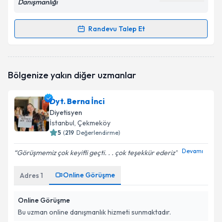
Danışmanlığı
Randevu Talep Et
Randevu Takvimi Talebi
Dyt. Gülce Özyürekin
için randevu takvimi talebi
Bölgenize yakın diğer uzmanlar
oluşturun. Size bu uzmandan randevu almanız için bir
takvim hazırlandığında e-posta ile bilgilendireceğiz.
Dyt. Berna İnci
E-posta Adresiniz
Diyetisyen
İstanbul
, Çekmeköy
5
(
219
Değerlendirme)
Devamı
Görüşmemiz çok keyifli geçti. . . çok teşekkür ederiz
Kişisel verilerimin işlenmesine ilişkin
Aydınlatma
Metni
'ni okudum ve kişisel verilerimin belirtilen
kapsamda işlenmesini kabul ediyorum.
Online Görüşme
Adres
1
Online Görüşme
Takvim Talebini Gönder
Bu uzman online danışmanlık hizmeti sunmaktadır.