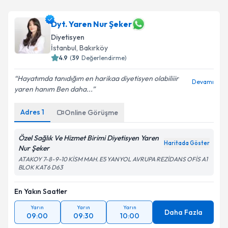
Dyt. Yaren Nur Şeker
Diyetisyen
İstanbul
, Bakırköy
4.9
(
39
Değerlendirme)
Hayatımda tanıdığım en harikaa diyetisyen olabiliiir
Devamı
yaren hanım Ben daha...
Adres
1
Online Görüşme
Özel Sağlık Ve Hizmet Birimi Diyetisyen Yaren
Haritada Göster
Nur Şeker
ATAKOY 7-8-9-10 KİSM MAH. E5 YANYOL AVRUPA REZİDANS OFİS A1
BLOK KAT6 D63
En Yakın Saatler
Yarın
Yarın
Yarın
Daha Fazla
09:00
09:30
10:00