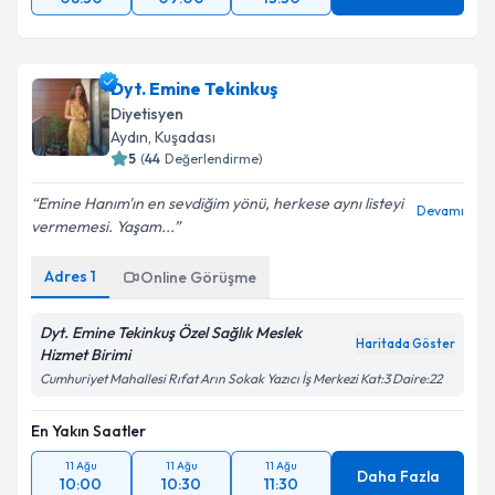
Dyt. Emine Tekinkuş
Diyetisyen
Aydın
, Kuşadası
5
(
44
Değerlendirme)
Emine Hanım'ın en sevdiğim yönü, herkese aynı listeyi
Devamı
vermemesi. Yaşam...
Adres
1
Online Görüşme
Dyt. Emine Tekinkuş Özel Sağlık Meslek
Haritada Göster
Hizmet Birimi
Cumhuriyet Mahallesi Rıfat Arın Sokak Yazıcı İş Merkezi Kat:3 Daire:22
En Yakın Saatler
11 Ağu
11 Ağu
11 Ağu
Daha Fazla
10:00
10:30
11:30