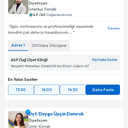
Diyetisyen
İstanbul
, Pendik
4.9
(
145
Değerlendirme)
İlgisi, motivasyonu ve profesyonelliği sayesinde
Devamı
kendimi çok daha iyi hissediyorum....
Adres
1
Online Görüşme
Akif Dağ Diyet Kliniği
Haritada Göster
Yenişehir Mahallesi, Sümbül Sk No:10 kat : 2 daire :43
En Yakın Saatler
13:30
14:00
14:30
Daha Fazla
Dyt. Duygu Üpçin Dumruk
Diyetisyen
İzmir
, Konak