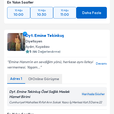
En Yakın Saatler
10 Ağu
10 Ağu
10 Ağu
Daha Fazla
10:00
10:30
11:00
Dyt. Emine Tekinkuş
Diyetisyen
Aydın
, Kuşadası
5
(
44
Değerlendirme)
Emine Hanım'ın en sevdiğim yönü, herkese aynı listeyi
Devamı
vermemesi. Yaşam...
Adres
1
Online Görüşme
Dyt. Emine Tekinkuş Özel Sağlık Meslek
Haritada Göster
Hizmet Birimi
Cumhuriyet Mahallesi Rıfat Arın Sokak Yazıcı İş Merkezi Kat:3 Daire:22