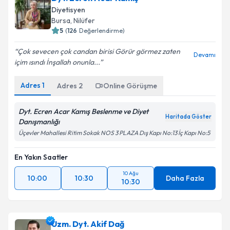
Diyetisyen
Bursa
, Nilüfer
5
(
126
Değerlendirme)
Çok sevecen çok candan birisi Görür görmez zaten
Devamı
içim ısındı İnşallah onunla...
Adres
1
Adres
2
Online Görüşme
Dyt. Ecren Acar Kamış Beslenme ve Diyet
Haritada Göster
Danışmanlığı
Üçevler Mahallesi Ritim Sokak NOS 3 PLAZA Dış Kapı No:13 İç Kapı No:5
En Yakın Saatler
10 Ağu
10:00
10:30
Daha Fazla
10:30
Uzm. Dyt. Akif Dağ