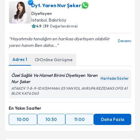
Dyt. Yaren Nur Şeker
Diyetisyen
İstanbul
, Bakırköy
4.9
(
39
Değerlendirme)
Hayatımda tanıdığım en harikaa diyetisyen olabiliiir
Devamı
yaren hanım Ben daha...
Adres
1
Online Görüşme
Özel Sağlık Ve Hizmet Birimi Diyetisyen Yaren
Haritada Göster
Nur Şeker
ATAKOY 7-8-9-10 KİSM MAH. E5 YANYOL AVRUPA REZİDANS OFİS A1
BLOK KAT6 D63
En Yakın Saatler
10:00
10:30
11:00
Daha Fazla