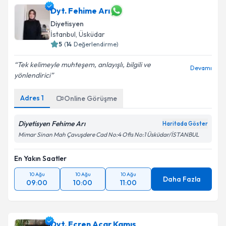
Dyt. Fehime Arı
Diyetisyen
İstanbul
, Üsküdar
5
(
14
Değerlendirme)
Tek kelimeyle muhteşem, anlayışlı, bilgili ve
Devamı
yönlendirici
Adres
1
Online Görüşme
Diyetisyen Fehime Arı
Haritada Göster
Mimar Sinan Mah Çavuşdere Cad No:4 Ofis No:1 Üsküdar/İSTANBUL
En Yakın Saatler
10 Ağu
10 Ağu
10 Ağu
Daha Fazla
09:00
10:00
11:00
Dyt. Ecren Acar Kamış