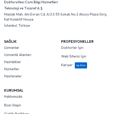
Doktorsitesi Com Bilgi Hizmetleri
Teknoloji ve Ticaret A.Ş.
Maslak Mah. Ahi Evran Cd. A.O.S 55 Sokak No:2 Aksoy Plaza Giriş
Kat Kolektif House
İstanbul, Türkiye
SAĞLIK
PROFESYONELLER
Uzmanlar
Doktorlar İçin
Uzmanlık Alanları
Web Siteniz İçin
Hastalıklar
Kariyer
İşe Alım
Hizmetler
Hastaneler
KURUMSAL
Hakkımızda
Bize Ulaşın
Gizlilik Politikası