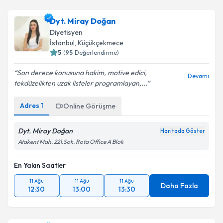
Dyt. Miray Doğan
Diyetisyen
İstanbul
, Küçükçekmece
5
(
95
Değerlendirme)
Son derece konusuna hakim, motive edici,
Devamı
tekdüzelikten uzak listeler programlayan,...
Adres
1
Online Görüşme
Dyt. Miray Doğan
Haritada Göster
Atakent Mah. 221.Sok. Rota Office A Blok
En Yakın Saatler
11 Ağu
11 Ağu
11 Ağu
Daha Fazla
12:30
13:00
13:30