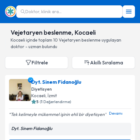
Doktor, klinik ara...
Vejetaryen beslenme, Kocaeli
Kocaeli
içinde toplam
10
Vejetaryen beslenme
uygulayan
doktor - uzman bulundu
Filtrele
Akıllı Sıralama
Dyt. Sinem Fidanoğlu
Diyetisyen
Kocaeli
, İzmit
5
(
1
Değerlendirme)
Devamı
Tek kelimeyle mükemmel işinin ehli bir diyetisyen
Dyt. Sinem Fidanoğlu