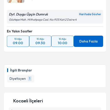
Dyt. Duygu Üpçin Dumruk
Haritada Göster
Göztepe Mah. Mithatpaşa Cad. No:905 Kat:2 Daire:4
En Yakın Saatler
10 Ağu
10 Ağu
10 Ağu
Daha Fazla
09:00
09:30
10:00
İlgili Branşlar
Diyetisyen
1
Kocaeli İlçeleri