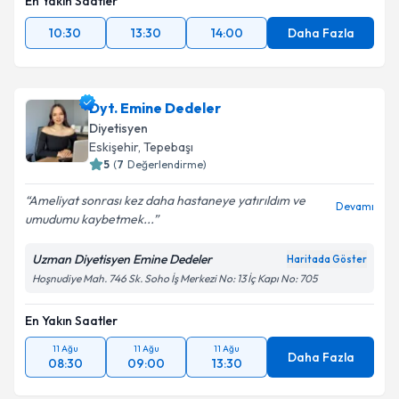
En Yakın Saatler
10:30
13:30
14:00
Daha Fazla
Dyt. Emine Dedeler
Diyetisyen
Eskişehir
, Tepebaşı
5
(
7
Değerlendirme)
Ameliyat sonrası kez daha hastaneye yatırıldım ve
Devamı
umudumu kaybetmek...
Uzman Diyetisyen Emine Dedeler
Haritada Göster
Hoşnudiye Mah. 746 Sk. Soho İş Merkezi No: 13 İç Kapı No: 705
En Yakın Saatler
11 Ağu
11 Ağu
11 Ağu
Daha Fazla
08:30
09:00
13:30