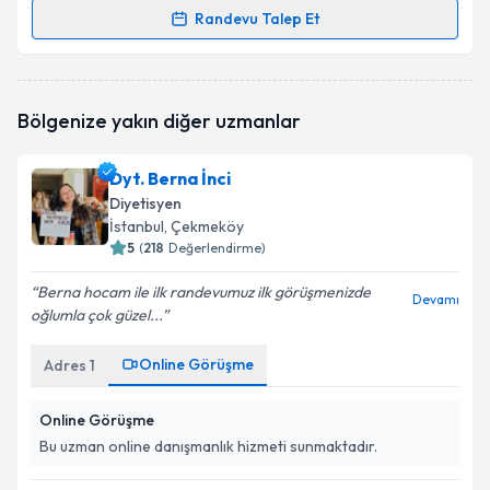
Randevu Talep Et
Randevu Takvimi Talebi
Dyt. Sinem Fidanoğlu
için randevu takvimi talebi
Bölgenize yakın diğer uzmanlar
oluşturun. Size bu uzmandan randevu almanız için bir
takvim hazırlandığında e-posta ile bilgilendireceğiz.
Dyt. Berna İnci
E-posta Adresiniz
Diyetisyen
İstanbul
, Çekmeköy
5
(
218
Değerlendirme)
Berna hocam ile ilk randevumuz ilk görüşmenizde
Kişisel verilerimin işlenmesine ilişkin
Aydınlatma
Devamı
oğlumla çok güzel...
Metni
'ni okudum ve kişisel verilerimin belirtilen
kapsamda işlenmesini kabul ediyorum.
Online Görüşme
Adres
1
Takvim Talebini Gönder
Online Görüşme
Bu uzman online danışmanlık hizmeti sunmaktadır.