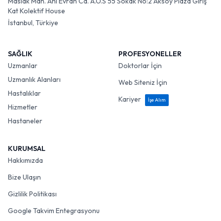
Maslak Mah. Ahi Evran Cd. A.O.S 55 Sokak No:2 Aksoy Plaza Giriş
Kat Kolektif House
İstanbul, Türkiye
SAĞLIK
PROFESYONELLER
Uzmanlar
Doktorlar İçin
Uzmanlık Alanları
Web Siteniz İçin
Hastalıklar
Kariyer
İşe Alım
Hizmetler
Hastaneler
KURUMSAL
Hakkımızda
Bize Ulaşın
Gizlilik Politikası
Google Takvim Entegrasyonu