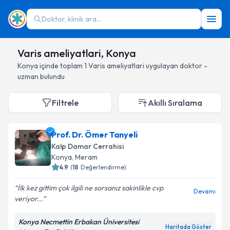
Doktor, klinik ara...
Varis ameliyatlari, Konya
Konya
içinde toplam
1
Varis ameliyatlari
uygulayan doktor -
uzman bulundu
Filtrele
Akıllı Sıralama
Prof. Dr. Ömer Tanyeli
Kalp Damar Cerrahisi
Konya
, Meram
4.9
(
18
Değerlendirme)
İlk kez gittim çok ilgili ne sorsanız sakinlikle cvp
Devamı
veriyor...
Konya Necmettin Erbakan Üniversitesi
Haritada Göster