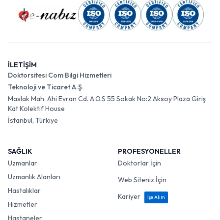
İLETİŞİM
Doktorsitesi Com Bilgi Hizmetleri
Teknoloji ve Ticaret A.Ş.
Maslak Mah. Ahi Evran Cd. A.O.S 55 Sokak No:2 Aksoy Plaza Giriş
Kat Kolektif House
İstanbul, Türkiye
SAĞLIK
PROFESYONELLER
Uzmanlar
Doktorlar İçin
Uzmanlık Alanları
Web Siteniz İçin
Hastalıklar
Kariyer
İşe Alım
Hizmetler
Hastaneler