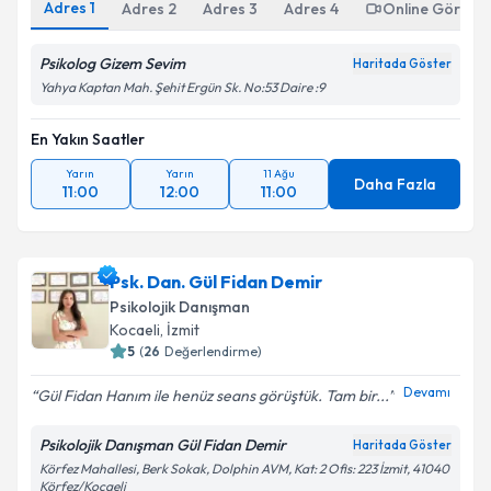
Adres
1
Adres
2
Adres
3
Adres
4
Online Görüşm
Psikolog Gizem Sevim
Haritada Göster
Yahya Kaptan Mah. Şehit Ergün Sk. No:53 Daire :9
En Yakın Saatler
Yarın
Yarın
11 Ağu
Daha Fazla
11:00
12:00
11:00
Psk. Dan. Gül Fidan Demir
Psikolojik Danışman
Kocaeli
, İzmit
5
(
26
Değerlendirme)
Devamı
Gül Fidan Hanım ile henüz seans görüştük. Tam bir...
Psikolojik Danışman Gül Fidan Demir
Haritada Göster
Körfez Mahallesi, Berk Sokak, Dolphin AVM, Kat: 2 Ofis: 223 İzmit, 41040
Körfez/Kocaeli