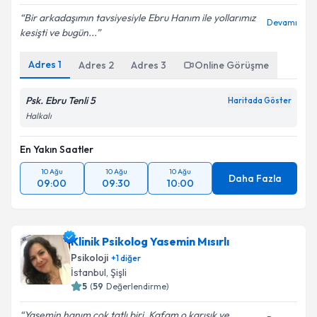
Bir arkadaşımın tavsiyesiyle Ebru Hanım ile yollarımız
Devamı
kesişti ve bugün...
Adres
1
Adres
2
Adres
3
Online Görüşme
Psk. Ebru Tenli 5
Haritada Göster
Halkalı
En Yakın Saatler
10 Ağu
10 Ağu
10 Ağu
Daha Fazla
09:00
09:30
10:00
Klinik Psikolog Yasemin Mısırlı
Psikoloji
+
1
diğer
İstanbul
, Şişli
5
(
59
Değerlendirme)
Yasemin hanım çok tatlı biri. Kafam o karışık ve