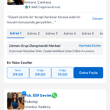
Ankara
, Çankaya
5
(
465
Değerlendirme)
E-posta Adresiniz
Gayet olumlu bir terapi herkese tavsiye ederim
Devamı
hocam konusunda gerçekten...
Adres
1
Kişisel verilerimin işlenmesine ilişkin
Adres
2
Adres
3
Adres
4
Aydınlatma
Adres
5
Adres
Metni
'ni okudum ve kişisel verilerimin belirtilen
kapsamda işlenmesini kabul ediyorum.
Uzman Grup Danışmanlık Merkezi
Haritada Göster
Kızılırmak Mahallesi 1446. Cadde HalkBank Sitesi D Blok A numara
Takvim Talebini Gönder
En Yakın Saatler
Yarın
11 Ağu
11 Ağu
Daha Fazla
09:00
09:00
10:00
Psk. Elif Sevim
Psikoloji
İstanbul
, Kadıköy