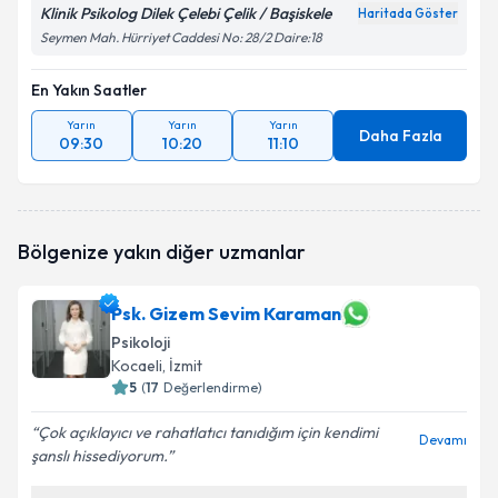
Klinik Psikolog Dilek Çelebi Çelik / Başiskele
Haritada Göster
Seymen Mah. Hürriyet Caddesi No: 28/2 Daire:18
En Yakın Saatler
Yarın
Yarın
Yarın
Daha Fazla
09:30
10:20
11:10
Bölgenize yakın diğer uzmanlar
Psk. Gizem Sevim Karaman
Psikoloji
Kocaeli
, İzmit
5
(
17
Değerlendirme)
Çok açıklayıcı ve rahatlatıcı tanıdığım için kendimi
Devamı
şanslı hissediyorum.