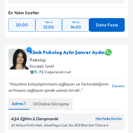
En Yakın Saatler
Yarın
Yarın
20:00
Daha Fazla
12:00
14:00
Klinik Psikolog Aylin Şanver Aydın
Psikoloji
Kocaeli
, İzmit
5
(
72
Değerlendirme)
Hayatımı kolaylaştırmamı sağlayan ve farkındalığımın
Devamı
artmasını sağlayan işinde uzman biridir.
Adres
1
Online Görüşme
AŞA Eğitim & Danışmanlık
Haritada Göster
Ali Kahya Fatih Mah. İshakPaşa Cad. No:35 B Blok Kat:1 Daire:4