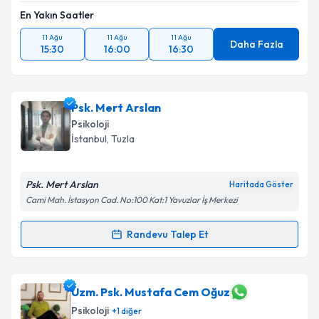
En Yakın Saatler
11 Ağu
11 Ağu
11 Ağu
Daha Fazla
15:30
16:00
16:30
Psk. Mert Arslan
Psikoloji
İstanbul
, Tuzla
Psk. Mert Arslan
Haritada Göster
Cami Mah. İstasyon Cad. No:100 Kat:1 Yavuzlar İş Merkezi
Randevu Talep Et
Randevu Takvimi Talebi
Psk. Mert Arslan
için randevu takvimi talebi
Uzm. Psk. Mustafa Cem Oğuz
oluşturun. Size bu uzmandan randevu almanız için bir
Psikoloji
+
1
diğer
takvim hazırlandığında e-posta ile bilgilendireceğiz.