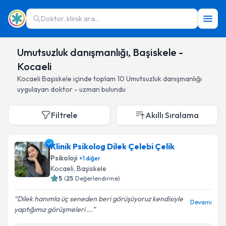
Doktor, klinik ara...
Umutsuzluk danışmanlığı, Başiskele -
Kocaeli
Kocaeli
Başiskele
içinde toplam
10
Umutsuzluk danışmanlığı
uygulayan doktor - uzman bulundu
Filtrele
Akıllı Sıralama
Klinik Psikolog Dilek Çelebi Çelik
Psikoloji
+
1
diğer
Kocaeli
, Başiskele
5
(
25
Değerlendirme)
Dilek hanımla üç seneden beri görüşüyoruz kendisiyle
Devamı
yaptığımız görüşmeleri ...