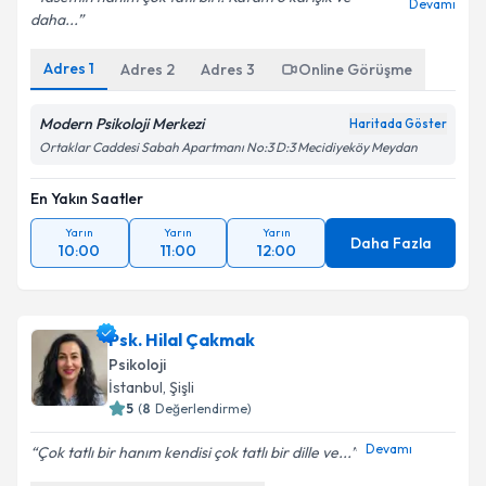
Devamı
daha...
Adres
1
Adres
2
Adres
3
Online Görüşme
Modern Psikoloji Merkezi
Haritada Göster
Ortaklar Caddesi Sabah Apartmanı No:3 D:3 Mecidiyeköy Meydan
En Yakın Saatler
Yarın
Yarın
Yarın
Daha Fazla
10:00
11:00
12:00
Psk. Hilal Çakmak
Psikoloji
İstanbul
, Şişli
5
(
8
Değerlendirme)
Devamı
Çok tatlı bir hanım kendisi çok tatlı bir dille ve...