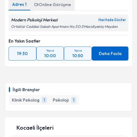
Adres
1
Online Görüşme
Modern Psikoloji Merkezi
Haritada Göster
Ortaklar Caddesi Sabah Apartmanı No:3 D:3 Mecidiyeköy Meydan
En Yakın Saatler
Yarın
Yarın
19:30
Daha Fazla
10:00
10:50
İlgili Branşlar
Klinik Psikolog
Psikoloji
1
1
Kocaeli İlçeleri