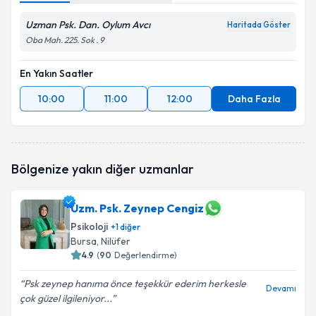
Uzman Psk. Dan. Oylum Avcı
Haritada Göster
Oba Mah. 225. Sok . 9
En Yakın Saatler
10:00
11:00
12:00
Daha Fazla
Bölgenize yakın diğer uzmanlar
Uzm. Psk. Zeynep Cengiz
Psikoloji
+
1
diğer
Bursa
, Nilüfer
4.9
(
90
Değerlendirme)
Psk zeynep hanıma önce teşekkür ederim herkesle
Devamı
çok güzel ilgileniyor...