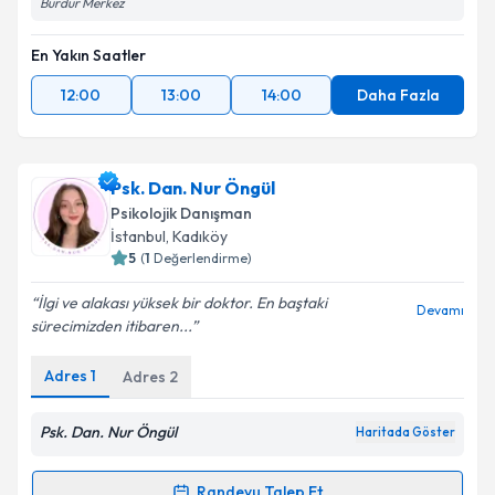
Burdur Merkez
En Yakın Saatler
12:00
13:00
14:00
Daha Fazla
Psk. Dan. Nur Öngül
Psikolojik Danışman
İstanbul
, Kadıköy
5
(
1
Değerlendirme)
İlgi ve alakası yüksek bir doktor. En baştaki
Devamı
sürecimizden itibaren...
Adres
1
Adres
2
Psk. Dan. Nur Öngül
Haritada Göster
Randevu Talep Et