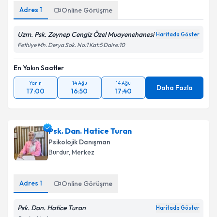
Adres
1
Online Görüşme
Uzm. Psk. Zeynep Cengiz Özel Muayenehanesi
Haritada Göster
Fethiye Mh. Derya Sok. No:1 Kat:5 Daire:10
En Yakın Saatler
Yarın
14 Ağu
14 Ağu
Daha Fazla
17:00
16:50
17:40
Psk. Dan. Hatice Turan
Psikolojik Danışman
Burdur
, Merkez
Adres
1
Online Görüşme
Psk. Dan. Hatice Turan
Haritada Göster