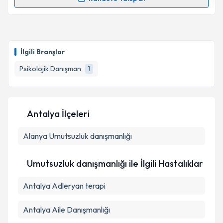
Randevu Takvimi Talebi
Psk. Dan. Nur Öngül
için randevu takvimi talebi
oluşturun. Size bu uzmandan randevu almanız için bir
İlgili Branşlar
takvim hazırlandığında e-posta ile bilgilendireceğiz.
Psikolojik Danışman
1
E-posta Adresiniz
Antalya İlçeleri
Kişisel verilerimin işlenmesine ilişkin
Aydınlatma
Alanya
Metni
Umutsuzluk danışmanlığı
'ni okudum ve kişisel verilerimin belirtilen
kapsamda işlenmesini kabul ediyorum.
Umutsuzluk danışmanlığı ile İlgili Hastalıklar
Takvim Talebini Gönder
Antalya Adleryan terapi
Antalya Aile Danışmanlığı