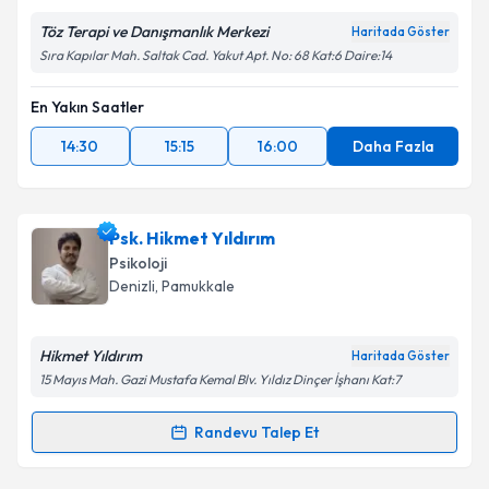
Töz Terapi ve Danışmanlık Merkezi
Haritada Göster
Sıra Kapılar Mah. Saltak Cad. Yakut Apt. No: 68 Kat:6 Daire:14
En Yakın Saatler
14:30
15:15
16:00
Daha Fazla
Psk. Hikmet Yıldırım
Psikoloji
Denizli
, Pamukkale
Hikmet Yıldırım
Haritada Göster
15 Mayıs Mah. Gazi Mustafa Kemal Blv. Yıldız Dinçer İşhanı Kat:7
Randevu Talep Et
Randevu Takvimi Talebi