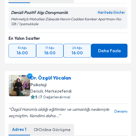
Denizli Pozitif Algı Danışmanlık
Haritada Göster
Mehmetçik Mahallesi Zübeyde Hanım Caddesi Kamber Apartmanı No:
128 / 1 pamukkale
En Yakın Saatler
10 Ağu
17 Ağu
24 Ağu
Daha Fazla
16:00
16:00
16:00
Dr. Özgül Yücalan
Psikoloji
Denizli
, Merkezefendi
5
(
7
Değerlendirme)
Özgül Hanım'a aldığı eğitimler ve uzmanlığı nedeniyle
Devamı
seçmiştim. Kendimi daha...
Adres
1
Online Görüşme