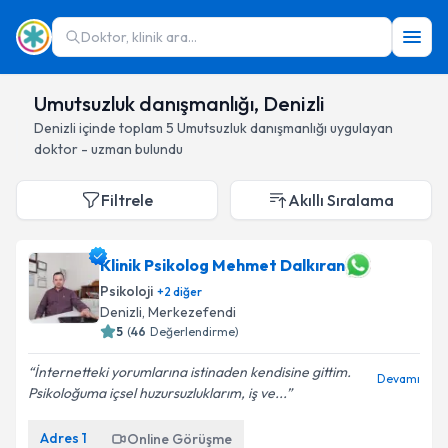
Doktor, klinik ara...
Umutsuzluk danışmanlığı, Denizli
Denizli
içinde toplam
5
Umutsuzluk danışmanlığı
uygulayan
doktor - uzman bulundu
Filtrele
Akıllı Sıralama
Klinik Psikolog Mehmet Dalkıran
Psikoloji
+
2
diğer
Denizli
, Merkezefendi
5
(
46
Değerlendirme)
İnternetteki yorumlarına istinaden kendisine gittim.
Devamı
Psikoloğuma içsel huzursuzluklarım, iş ve...
Adres
1
Online Görüşme