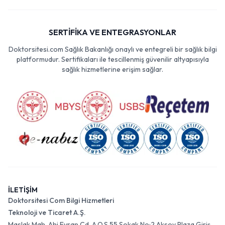
SERTİFİKA VE ENTEGRASYONLAR
Doktorsitesi.com Sağlık Bakanlığı onaylı ve entegreli bir sağlık bilgi
platformudur. Sertifikaları ile tescillenmiş güvenilir altyapısıyla
sağlık hizmetlerine erişim sağlar.
İLETİŞİM
Doktorsitesi Com Bilgi Hizmetleri
Teknoloji ve Ticaret A.Ş.
Maslak Mah. Ahi Evran Cd. A.O.S 55 Sokak No:2 Aksoy Plaza Giriş