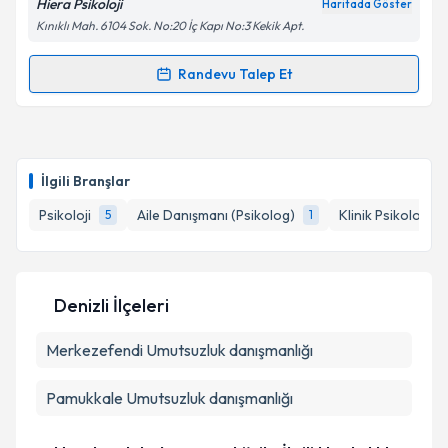
Hiera Psikoloji
Haritada Göster
Kınıklı Mah. 6104 Sok. No:20 İç Kapı No:3 Kekik Apt.
Kişisel verilerimin işlenmesine ilişkin
Aydınlatma
Metni
'ni okudum ve kişisel verilerimin belirtilen
kapsamda işlenmesini kabul ediyorum.
Randevu Talep Et
Randevu Takvimi Talebi
Takvim Talebini Gönder
Psk. Fatmanur Çal
için randevu takvimi talebi
oluşturun. Size bu uzmandan randevu almanız için bir
İlgili Branşlar
takvim hazırlandığında e-posta ile bilgilendireceğiz.
Psikoloji
Aile Danışmanı (Psikolog)
Klinik Psikolog
5
1
1
E-posta Adresiniz
Denizli İlçeleri
Kişisel verilerimin işlenmesine ilişkin
Aydınlatma
Merkezefendi
Metni
'ni okudum ve kişisel verilerimin belirtilen
Umutsuzluk danışmanlığı
kapsamda işlenmesini kabul ediyorum.
Pamukkale
Umutsuzluk danışmanlığı
Takvim Talebini Gönder