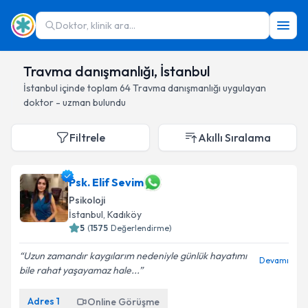
Doktor, klinik ara...
Travma danışmanlığı, İstanbul
İstanbul
içinde toplam
64
Travma danışmanlığı
uygulayan
doktor - uzman bulundu
Filtrele
Akıllı Sıralama
Psk. Elif Sevim
Psikoloji
İstanbul
, Kadıköy
5
(
1575
Değerlendirme)
Uzun zamandır kaygılarım nedeniyle günlük hayatımı
Devamı
bile rahat yaşayamaz hale...
Adres
1
Online Görüşme