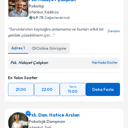
Psikoloji
İstanbul
, Kadıköy
4.9
(
15
Değerlendirme)
Sorunlarımın kaynağını anlamama ve bunları etkili bir
Devamı
şekilde çözebilmem için...
Adres
1
Online Görüşme
Psk. Hidayet Çalışkan
Haritada Göster
En Yakın Saatler
Yarın
21:00
22:00
Daha Fazla
11:00
Psk. Dan. Hatice Arslan
Psikolojik Danışman
İstanbul
, Şişli