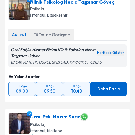
Klinik Psikolog Necla Taşpınar Göveç
Psikoloji
İstanbul
, Başakşehir
Adres
1
Online Görüşme
Özel Sağlık Hizmet Birimi Klinik Psikolog Necla
Haritada Göster
Taşpınar Göveç
BAŞAK MAH. ERTUĞRUL GAZİ CAD. KAVACIK ST. C21 D 5
En Yakın Saatler
10 Ağu
10 Ağu
10 Ağu
Daha Fazla
09:00
09:50
10:40
Uzm. Psk. Nazım Serin
Psikoloji
İstanbul
, Maltepe