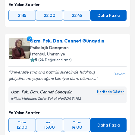
En Yakın Saatler
21:15
22:00
22:45
Daha Fazla
Uzm. Psk. Dan. Cennet Günaydın
Psikolojik Danışman
İstanbul
, Ümraniye
5
(
24
Değerlendirme)
üniversite sınavına hazırlık sürecinde tutulmuş
Devamı
gibiydim. ne yapacağımı bilmiyordum, aileme...
Uzm. Psk. Dan. Cennet Günaydın
Haritada Göster
İstiklal Mahallesi Zafer Sokak No:3 D:1 34762
En Yakın Saatler
Yarın
Yarın
Yarın
Daha Fazla
12:00
13:00
14:00