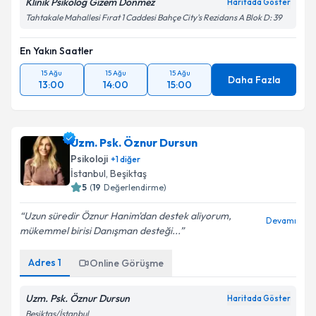
Klinik Psikolog Gizem Dönmez
Haritada Göster
Tahtakale Mahallesi Fırat 1 Caddesi Bahçe City's Rezidans A Blok D: 39
En Yakın Saatler
15 Ağu
15 Ağu
15 Ağu
Daha Fazla
13:00
14:00
15:00
Uzm. Psk. Öznur Dursun
Psikoloji
+
1
diğer
İstanbul
, Beşiktaş
5
(
19
Değerlendirme)
Uzun süredir Öznur Hanim'dan destek aliyorum,
Devamı
mükemmel birisi Danışman desteği...
Adres
1
Online Görüşme
Uzm. Psk. Öznur Dursun
Haritada Göster
Beşiktaş/İstanbul