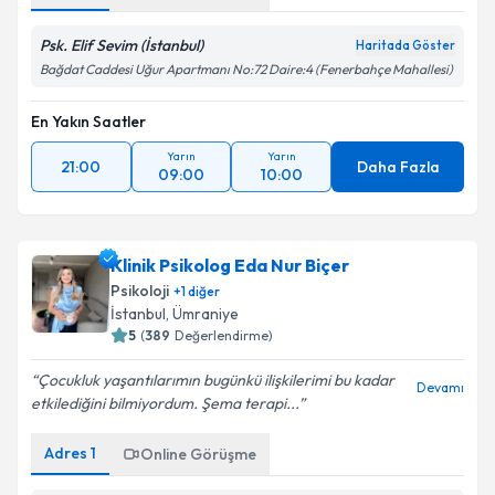
Psk. Elif Sevim (İstanbul)
Haritada Göster
Bağdat Caddesi Uğur Apartmanı No:72 Daire:4 (Fenerbahçe Mahallesi)
En Yakın Saatler
Yarın
Yarın
21:00
Daha Fazla
09:00
10:00
Klinik Psikolog Eda Nur Biçer
Psikoloji
+
1
diğer
İstanbul
, Ümraniye
5
(
389
Değerlendirme)
Çocukluk yaşantılarımın bugünkü ilişkilerimi bu kadar
Devamı
etkilediğini bilmiyordum. Şema terapi...
Adres
1
Online Görüşme