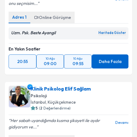
onu seçmisim...
Adres
1
Online Görüşme
Uzm. Psk. Beste Ayangil
Haritada Göster
En Yakın Saatler
10 Ağu
10 Ağu
20:55
Daha Fazla
09:00
09:55
Klinik Psikolog Elif Sağlam
Psikoloji
İstanbul
, Küçükçekmece
5
(
2
Değerlendirme)
Her sabah uyandığımda kusma şikayeti ile aydır
Devamı
gidiyorum ve...