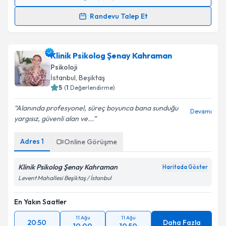
Randevu Takvimi Talebi
Randevu Talep Et
Klinik Psikolog Nurçin Eğercioğlu Gösterişli
için
randevu takvimi talebi oluşturun. Size bu uzmandan
Klinik Psikolog Şenay Kahraman
randevu almanız için bir takvim hazırlandığında e-
posta ile bilgilendireceğiz.
Psikoloji
İstanbul
, Beşiktaş
E-posta Adresiniz
5
(
1
Değerlendirme)
Alanında profesyonel, süreç boyunca bana sunduğu
Devamı
yargısız, güvenli alan ve...
Kişisel verilerimin işlenmesine ilişkin
Aydınlatma
Adres
1
Online Görüşme
Metni
'ni okudum ve kişisel verilerimin belirtilen
kapsamda işlenmesini kabul ediyorum.
Klinik Psikolog Şenay Kahraman
Haritada Göster
Levent Mahallesi Beşiktaş / İstanbul
Takvim Talebini Gönder
En Yakın Saatler
11 Ağu
11 Ağu
20:50
Daha Fazla