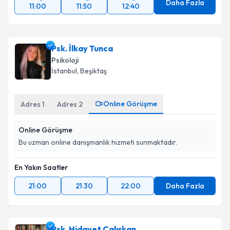
Daha Fazla
11:00
11:50
12:40
Psk. İlkay Tunca
Psikoloji
İstanbul
, Beşiktaş
Online Görüşme
Adres
1
Adres
2
Online Görüşme
Bu uzman online danışmanlık hizmeti sunmaktadır.
En Yakın Saatler
21:00
21:30
22:00
Daha Fazla
Psk. Hidayet Çalışkan