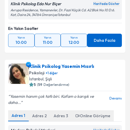
Klinik Psikolog Eda Nur Biçer
Haritada Göster
Avrupa Residence, Yamanevler, Dr. Fazıl Küçük Cd. A2 Blok No:10 D:6.
Kat, Daire 24, 34764 Ümraniye/İstanbul
En Yakın Saatler
Yarın
Yarın
Yarın
Daha Fazla
10:00
11:00
12:00
Klinik Psikolog Yasemin Mısırlı
Psikoloji
+
1
diğer
İstanbul
, Şişli
5
(
59
Değerlendirme)
Yasemin hanım çok tatlı biri. Kafam o karışık ve
Devamı
daha...
Adres
1
Adres
2
Adres
3
Online Görüşme