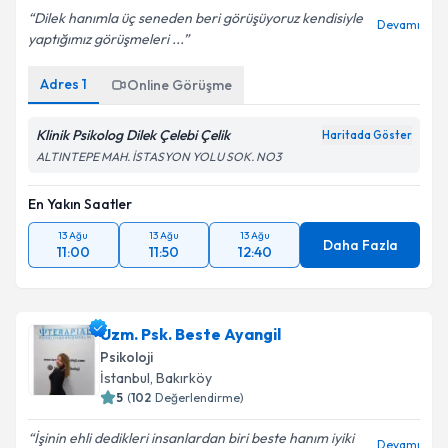
Dilek hanımla üç seneden beri görüşüyoruz kendisiyle
Devamı
yaptığımız görüşmeleri ...
Adres
1
Online Görüşme
Klinik Psikolog Dilek Çelebi Çelik
Haritada Göster
ALTINTEPE MAH. İSTASYON YOLU SOK. NO3
En Yakın Saatler
13 Ağu
13 Ağu
13 Ağu
Daha Fazla
11:00
11:50
12:40
Uzm. Psk. Beste Ayangil
Psikoloji
İstanbul
, Bakırköy
5
(
102
Değerlendirme)
İşinin ehli dedikleri insanlardan biri beste hanım iyiki
Devamı