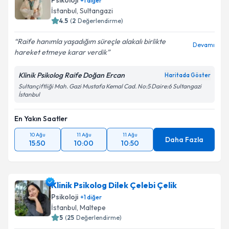
Psikoloji
+
1
diğer
İstanbul
, Sultangazi
4.5
(
2
Değerlendirme)
Raife hanımla yaşadığım süreçle alakalı birlikte
Devamı
hareket etmeye karar verdik
Klinik Psikolog Raife Doğan Ercan
Haritada Göster
Sultançiftliği Mah. Gazi Mustafa Kemal Cad. No:5 Daire:6 Sultangazi
İstanbul
En Yakın Saatler
10 Ağu
11 Ağu
11 Ağu
Daha Fazla
15:50
10:00
10:50
Klinik Psikolog Dilek Çelebi Çelik
Psikoloji
+
1
diğer
İstanbul
, Maltepe
5
(
25
Değerlendirme)