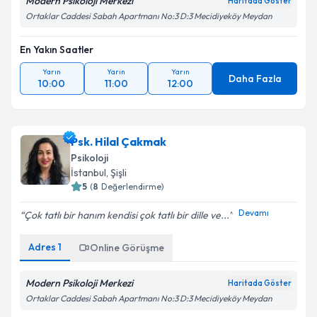
Modern Psikoloji Merkezi
Haritada Göster
Ortaklar Caddesi Sabah Apartmanı No:3 D:3 Mecidiyeköy Meydan
En Yakın Saatler
Yarın
Yarın
Yarın
Daha Fazla
10:00
11:00
12:00
Psk. Hilal Çakmak
Psikoloji
İstanbul
, Şişli
5
(
8
Değerlendirme)
Devamı
Çok tatlı bir hanım kendisi çok tatlı bir dille ve...
Adres
1
Online Görüşme
Modern Psikoloji Merkezi
Haritada Göster
Ortaklar Caddesi Sabah Apartmanı No:3 D:3 Mecidiyeköy Meydan