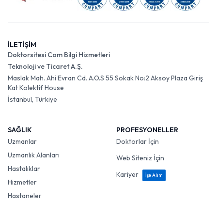
İLETİŞİM
Doktorsitesi Com Bilgi Hizmetleri
Teknoloji ve Ticaret A.Ş.
Maslak Mah. Ahi Evran Cd. A.O.S 55 Sokak No:2 Aksoy Plaza Giriş
Kat Kolektif House
İstanbul, Türkiye
SAĞLIK
PROFESYONELLER
Uzmanlar
Doktorlar İçin
Uzmanlık Alanları
Web Siteniz İçin
Hastalıklar
Kariyer
İşe Alım
Hizmetler
Hastaneler