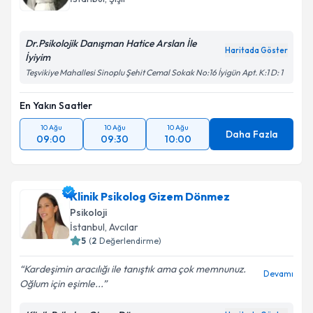
Dr.Psikolojik Danışman Hatice Arslan İle
Haritada Göster
İyiyim
Teşvikiye Mahallesi Sinoplu Şehit Cemal Sokak No:16 İyigün Apt. K:1 D: 1
En Yakın Saatler
10 Ağu
10 Ağu
10 Ağu
Daha Fazla
09:00
09:30
10:00
Klinik Psikolog Gizem Dönmez
Psikoloji
İstanbul
, Avcılar
5
(
2
Değerlendirme)
Kardeşimin aracılığı ile tanıştık ama çok memnunuz.
Devamı
Oğlum için eşimle...