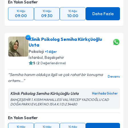
En Yakın Saatler
10 Ağu
10 Ağu
10 Ağu
Daha Fazla
09:00
09:30
10:00
Klinik Psikolog Semiha Kürkçüoğlu
Usta
Psikoloji
+
1
diğer
İstanbul
, Başakşehir
5
(
2
Değerlendirme)
Semiha hanım oldukça ilgili ve çok rahat bir konuşma
Devamı
ortamı...
Klinik Psikolog Semiha Kürkçüoğlu Usta
Haritada Göster
BAHÇEŞEHİR 1. KISIM MAHALLESİ VALİ RECEP YAZICIOĞLU CAD
DOĞA PARKI EVLERİ NO:15\A K:1 D:2 34480
En Yakın Saatler
10 Ağu
10 Ağu
10 Ağu