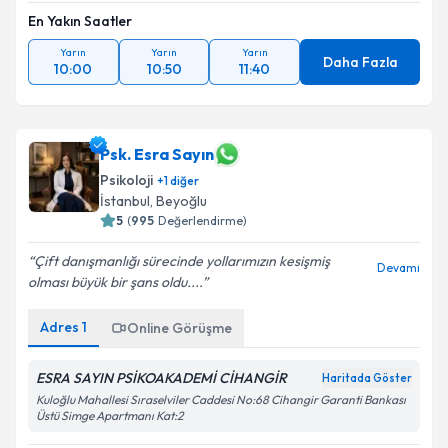
En Yakın Saatler
Yarın
Yarın
Yarın
Daha Fazla
10:00
10:50
11:40
Psk. Esra Sayın
Psikoloji
+
1
diğer
İstanbul
, Beyoğlu
5
(
995
Değerlendirme)
Çift danışmanlığı sürecinde yollarımızın kesişmiş
Devamı
olması büyük bir şans oldu....
Adres
1
Online Görüşme
ESRA SAYIN PSİKOAKADEMİ CİHANGİR
Haritada Göster
Kuloğlu Mahallesi Sıraselviler Caddesi No:68 Cihangir Garanti Bankası
Üstü Simge Apartmanı Kat:2