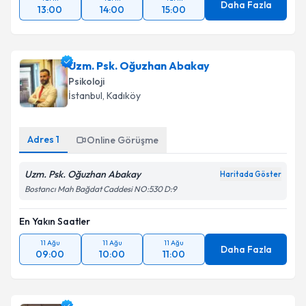
Daha Fazla
13:00
14:00
15:00
Uzm. Psk. Oğuzhan Abakay
Psikoloji
İstanbul
, Kadıköy
Adres
1
Online Görüşme
Uzm. Psk. Oğuzhan Abakay
Haritada Göster
Bostancı Mah Bağdat Caddesi NO:530 D:9
En Yakın Saatler
11 Ağu
11 Ağu
11 Ağu
Daha Fazla
09:00
10:00
11:00