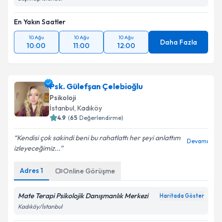
En Yakın Saatler
10 Ağu
10 Ağu
10 Ağu
Daha Fazla
10:00
11:00
12:00
Psk. Gülefşan Çelebioğlu
Psikoloji
İstanbul
, Kadıköy
4.9
(
65
Değerlendirme)
Kendisi çok sakindi beni bu rahatlattı her şeyi anlattım
Devamı
izleyeceğimiz...
Adres
1
Online Görüşme
Mate Terapi Psikolojik Danışmanlık Merkezi
Haritada Göster
Kadıköy/İstanbul