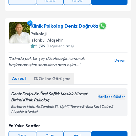
10:00
10:50
Klinik Psikolog Deniz Doğruöz
Psikoloji
İstanbul
, Ataşehir
5
(
319
Değerlendirme)
Aslında pek bir şey düzeleceğini umarak
Devamı
başlamamıştım seanslara ama eşim...
Adres
1
Online Görüşme
Deniz Doğruöz Özel Sağlık Meslek Hizmet
Haritada Göster
Birimi Klinik Psikolog
Barbaros Mah. Ak Zambak Sk. Uphill Towers B-Blok Kat 1 Daire 2
Ataşehir İstanbul
En Yakın Saatler
Yarın
Yarın
Yarın