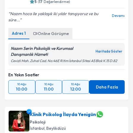
5
(
17
Değerlendirme)
Nazım hoca ile yaklaşık iki yıldır tanışıyoruz ve bu
Devamı
süre...
Adres
1
Online Görüşme
Nazım Serin Psikolojik ve Kurumsal
Haritada Göster
Danışmanlık Hizmeti
Cevizli Mah. Zuhal Cad. No:46E Ritim İstanbul Sitesi A5 Blok K.15 D.82
En Yakın Saatler
10 Ağu
10 Ağu
10 Ağu
Daha Fazla
10:00
11:00
12:00
Klinik Psikolog İlayda Yenigün
Psikoloji
İstanbul
, Beylikdüzü