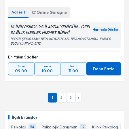
Adres
1
Online Görüşme
KLİNİK PSİKOLOG İLAYDA YENİGÜN - ÖZEL
Haritada Göster
SAĞLIK MESLEK HİZMET BİRİMİ
BÜYÜKŞEHİR MAH. BEYLİKDÜZÜ CAD. BRAND İSTANBUL PARK B
BLOK KAPI NO:5/1D
En Yakın Saatler
Yarın
Yarın
Yarın
Daha Fazla
09:00
10:00
11:00
1
2
3
›
İlgili Branşlar
Psikoloji
Psikolojik Danışman
Klinik Psikolog
54
12
8