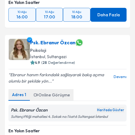
En Yakın Saatler
10 Ağu
10 Ağu
10 Ağu
Daha Fazla
16:00
17:00
18:00
Psk. Ebranur Özcan
Psikoloji
İstanbul
, Sultangazi
4.9
(
28
Değerlendirme)
Ebranur hanım farkındalık sağlayarak bakış açıma
Devamı
olumlu bir şekilde yön...
Adres
1
Online Görüşme
Psk. Ebranur Özcan
Haritada Göster
Sultançiftliği mahallesi 4. Sokak no:1 kat:6 Sultangazi İstanbul
En Yakın Saatler