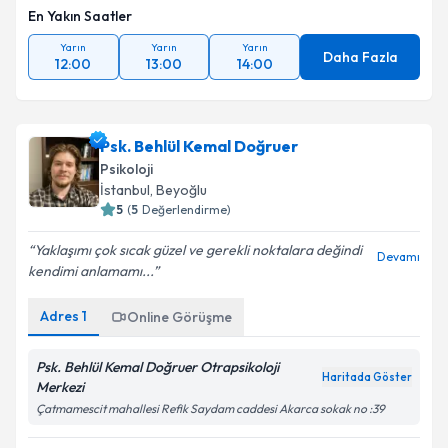
En Yakın Saatler
Yarın
Yarın
Yarın
Daha Fazla
12:00
13:00
14:00
Psk. Behlül Kemal Doğruer
Psikoloji
İstanbul
, Beyoğlu
5
(
5
Değerlendirme)
Yaklaşımı çok sıcak güzel ve gerekli noktalara değindi
Devamı
kendimi anlamamı...
Adres
1
Online Görüşme
Psk. Behlül Kemal Doğruer Otrapsikoloji
Haritada Göster
Merkezi
Çatmamescit mahallesi Refik Saydam caddesi Akarca sokak no :39