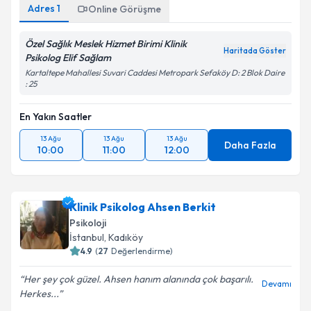
Adres
1
Online Görüşme
Özel Sağlık Meslek Hizmet Birimi Klinik
Haritada Göster
Psikolog Elif Sağlam
Kartaltepe Mahallesi Suvari Caddesi Metropark Sefaköy D: 2 Blok Daire
: 25
En Yakın Saatler
13 Ağu
13 Ağu
13 Ağu
Daha Fazla
10:00
11:00
12:00
Klinik Psikolog Ahsen Berkit
Psikoloji
İstanbul
, Kadıköy
4.9
(
27
Değerlendirme)
Her şey çok güzel. Ahsen hanım alanında çok başarılı.
Devamı
Herkes...