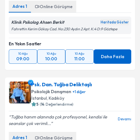
Adres
1
Online Görüşme
Klinik Psikolog Ahsen Berkit
Haritada Göster
Fahrettin Kerim Gökay Cad. No:230 Aydın 2 Apt. K:4 D:9 Göztepe
En Yakın Saatler
10 Ağu
10 Ağu
10 Ağu
Daha Fazla
09:00
10:00
11:00
Psk. Dan. Tuğba Deliktaşlı
Psikolojik Danışman
+
1
diğer
İstanbul
, Kadıköy
5
(
14
Değerlendirme)
Tuğba hanım alanında çok profesyonel, kendisi ile
Devamı
seanslar çok verimli...
Adres
1
Online Görüşme