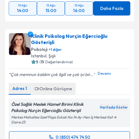
15 Ağu
15 Ağu
15 Ağu
Daha Fazla
14:00
15:00
16:00
Klinik Psikolog Nurçin Eğercioğlu
Gösterişli
Psikoloji
+
1
diğer
İstanbul
, Şişli
5
(
15
Değerlendirme)
Devamı
Çok memnun kaldım çok ilgili ve çok iyi bir...
Adres
1
Online Görüşme
Özel Sağlık Meslek Hizmet Birimi Klinik
Haritada Göster
Psikolog Nurçin Eğercioğlu Gözterişli
Merkez Mahallesi İzzet Paşa Sokak No:14 Ay-Han İş Merkezi Kat :4
Daire:23
0 (850) 474 74 50