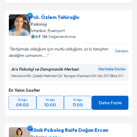
Psk. Özlem Tahiroğlu
Psikoloji
İstanbul
, Esenyurt
4.9
(
54
Değerlendirme)
İletişimde olduğum için mutlu olduğum, iyi ki tanıştım
Devamı
dediğim uzmanım....
Ars Psikoloji ve Danışmanlık Merkezi
Haritada Göster
Mevlana Mh. Çelebi Mehmet Cd. Yaraşan Eserkent Sit. No:13 C Blok D:1
En Yakın Saatler
10 Ağu
10 Ağu
10 Ağu
Daha Fazla
09:00
10:00
11:00
Klinik Psikolog Raife Doğan Ercan