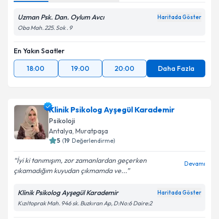
Uzman Psk. Dan. Oylum Avcı
Haritada Göster
Oba Mah. 225. Sok . 9
En Yakın Saatler
18:00
19:00
20:00
Daha Fazla
Klinik Psikolog Ayşegül Karademir
Psikoloji
Antalya
, Muratpaşa
5
(
19
Değerlendirme)
İyi ki tanımışım, zor zamanlardan geçerken
Devamı
çıkamadığım kuyudan çıkmamda ve...
Klinik Psikolog Ayşegül Karademir
Haritada Göster
Kızıltoprak Mah. 946 sk. Buzkıran Ap, D:No:6 Daire:2