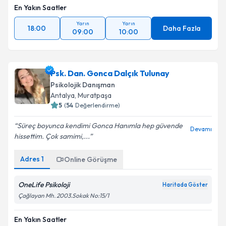
En Yakın Saatler
Yarın
Yarın
18:00
Daha Fazla
09:00
10:00
Psk. Dan. Gonca Dalçık Tulunay
Psikolojik Danışman
Antalya
, Muratpaşa
5
(
54
Değerlendirme)
Süreç boyunca kendimi Gonca Hanımla hep güvende
Devamı
hissettim. Çok samimi,...
Adres
1
Online Görüşme
OneLife Psikoloji
Haritada Göster
Çağlayan Mh. 2003.Sokak No:15/1
En Yakın Saatler