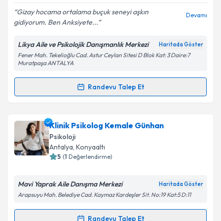
Gizay hocama ortalama buçuk seneyi aşkın
Devamı
gidiyorum. Ben Anksiyete...
Likya Aile ve Psikolojik Danışmanlık Merkezi
Haritada Göster
Kişisel verilerimin işlenmesine ilişkin
Aydınlatma
Fener Mah. Tekelioğlu Cad. Astur Ceylan Sitesi D Blok Kat: 3 Daire:7
Metni
'ni okudum ve kişisel verilerimin belirtilen
Muratpaşa ANTALYA
kapsamda işlenmesini kabul ediyorum.
Randevu Talep Et
Randevu Takvimi Talebi
Takvim Talebini Gönder
Psk. Gizay Nur Kepen
için randevu takvimi talebi
Klinik Psikolog Kemale Günhan
oluşturun. Size bu uzmandan randevu almanız için bir
Psikoloji
takvim hazırlandığında e-posta ile bilgilendireceğiz.
Antalya
, Konyaaltı
5
(
1
Değerlendirme)
E-posta Adresiniz
Mavi Yaprak Aile Danışma Merkezi
Haritada Göster
Arapsuyu Mah. Belediye Cad. Kaymaz Kardeşler Sit. No:19 Kat:5 D:11
Kişisel verilerimin işlenmesine ilişkin
Aydınlatma
Randevu Talep Et