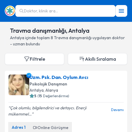
Doktor, klinik ara...
Travma danışmanlığı, Antalya
Antalya
içinde toplam
8
Travma danışmanlığı
uygulayan doktor
- uzman bulundu
Filtrele
Akıllı Sıralama
Uzm. Psk. Dan. Oylum Avcı
Psikolojik Danışman
Antalya
, Alanya
5
(
15
Değerlendirme)
Çok olumlu, bilgilendirici ve detaycı. Enerji
Devamı
mükemmel…
Adres
1
Online Görüşme