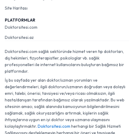
Site Haritası
PLATFORMLAR
Doktorsitesi.com
Doktorsitesi.az
Doktorsitesi.com sağlık sektöründe hizmet veren tıp doktorları,
diş hekimleri, fizyoterapistler, psikologlar vb. sağlık
profesyonelleri ile internet kullanıcılarını buluşturan bağımsız bir
platformdur.
İş bu sayfada yer alan doktor/uzman yorumları ve
değerlendirmeleri, ilgili doktorun/uzmanın doğrudan veya dolaylı
emri, talebi, önerisi, tavsiyesi ve/veya ricası olmaksızın, ilgili
hasta/danışan tarafından bağımsız olarak yazılmaktadır. Bu web
sitesinin amacı, sağlık alanında kamuoyunun bilgilendirilmesini
sağlamak, sağlık okuryazarlığını artırmak, kişilerin sağlık
ihtiyaçlarına uygun en iyi doktor veya uzmana ulaşmasını
kolaylaştırmaktır.
Doktorsitesi.com
herhangi bir Sağlık Hizmeti
Sağlayıcısını desteklemeyip herhangi bir öneri ve tavsiyede