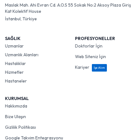
Maslak Mah. Ahi Evran Cd. A.O.S 55 Sokak No:2 Aksoy Plaza Giriş
Kat Kolektif House
İstanbul, Türkiye
SAĞLIK
PROFESYONELLER
Uzmanlar
Doktorlar İçin
Uzmanlık Alanları
Web Siteniz İçin
Hastalıklar
Kariyer
İşe Alım
Hizmetler
Hastaneler
KURUMSAL
Hakkımızda
Bize Ulaşın
Gizlilik Politikası
Google Takvim Entegrasyonu