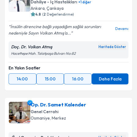
Dahiliye - İç Hastalıkları
+
1
diğer
Ankara
,
Çankaya
4.8
(
2
Değerlendirme)
İnsülin direncine bağlı yaşadığım sağlık sorunları
Devamı
nedeniyle Sayın Volkan Atmış’a...
Doç. Dr. Volkan Atmış
Haritada Göster
Hacettepe Mah. Talatpaşa Bulvarı No:82
En Yakın Saatler
14:00
15:00
16:00
Daha Fazla
Op. Dr. Samet Kalender
Genel Cerrahi
Osmaniye
,
Merkez