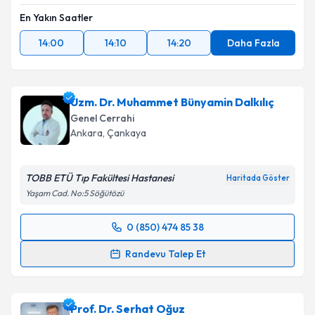
En Yakın Saatler
Takvim Talebini Gönder
14:00
14:10
14:20
Daha Fazla
Uzm. Dr. Muhammet Bünyamin Dalkılıç
Genel Cerrahi
Ankara
,
Çankaya
TOBB ETÜ Tıp Fakültesi Hastanesi
Haritada Göster
Yaşam Cad. No:5 Söğütözü
0 (850) 474 85 38
Randevu Takvimi Talebi
Randevu Talep Et
Uzm. Dr. Muhammet Bünyamin Dalkılıç
için
randevu takvimi talebi oluşturun. Size bu uzmandan
Prof. Dr. Serhat Oğuz
randevu almanız için bir takvim hazırlandığında e-