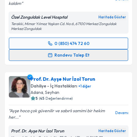
kaldım
Özel Zonguldak Level Hospıtal
Haritada Göster
Terakki, Mimar Yılmaz Yaşkan Cd. No:6, 67100 Merkez/Zonguldak
Merkez/Zonguldak
0 (850) 474 72 60
Randevu Takvimi Talebi
Randevu Talep Et
Op. Dr. Turgay Tuğ
için randevu takvimi talebi
oluşturun. Size bu uzmandan randevu almanız için bir
Prof. Dr. Ayşe Nur İzol Torun
takvim hazırlandığında e-posta ile bilgilendireceğiz.
Dahiliye - İç Hastalıkları
+
1
diğer
E-posta Adresiniz
Adana
,
Seyhan
5
(
45
Değerlendirme)
Ayşe hoca çok güvenilir ve sabırlı samimi bir hekim
Devamı
her...
Kişisel verilerimin işlenmesine ilişkin
Aydınlatma
Metni
'ni okudum ve kişisel verilerimin belirtilen
Prof. Dr. Ayşe Nur İzol Torun
Haritada Göster
kapsamda işlenmesini kabul ediyorum.