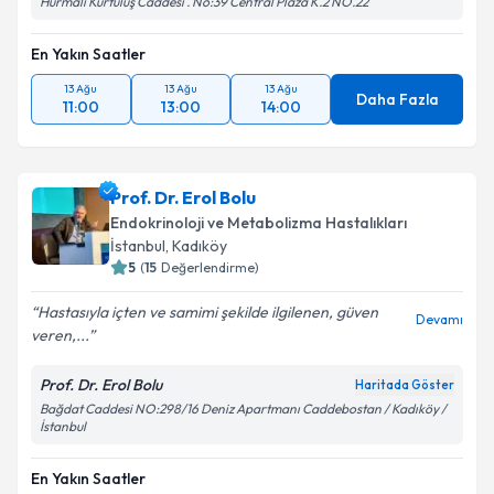
Hurmalı Kurtuluş Caddesi . No:39 Central Plaza K.2 NO.22
En Yakın Saatler
Takvim Talebini Gönder
13 Ağu
13 Ağu
13 Ağu
Daha Fazla
11:00
13:00
14:00
Prof. Dr. Erol Bolu
Endokrinoloji ve Metabolizma Hastalıkları
İstanbul
,
Kadıköy
5
(
15
Değerlendirme)
Hastasıyla içten ve samimi şekilde ilgilenen, güven
Devamı
veren,...
Prof. Dr. Erol Bolu
Haritada Göster
Bağdat Caddesi NO:298/16 Deniz Apartmanı Caddebostan / Kadıköy /
İstanbul
En Yakın Saatler