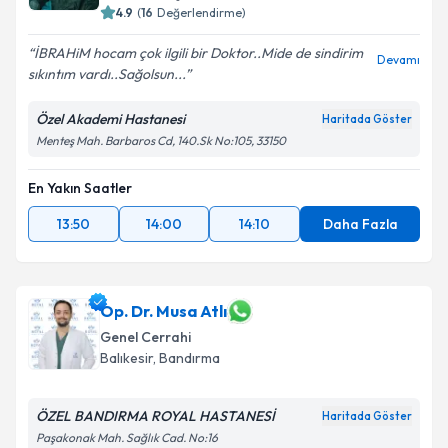
4.9
(
16
Değerlendirme)
İBRAHiM hocam çok ilgili bir Doktor..Mide de sindirim
Devamı
sıkıntım vardı..Sağolsun...
Özel Akademi Hastanesi
Haritada Göster
Menteş Mah. Barbaros Cd, 140.Sk No:105, 33150
En Yakın Saatler
13:50
14:00
14:10
Daha Fazla
Op. Dr. Musa Atlı
Genel Cerrahi
Balıkesir
,
Bandırma
ÖZEL BANDIRMA ROYAL HASTANESİ
Haritada Göster
Paşakonak Mah. Sağlık Cad. No:16