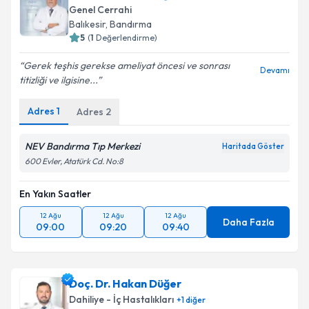
posta ile bilgilendireceğiz.
Genel Cerrahi
Balıkesir
,
Bandırma
E-posta Adresiniz
5
(
1
Değerlendirme)
Gerek teşhis gerekse ameliyat öncesi ve sonrası
Devamı
titizliği ve ilgisine...
Kişisel verilerimin işlenmesine ilişkin
Aydınlatma
Adres
1
Adres
2
Metni
'ni okudum ve kişisel verilerimin belirtilen
kapsamda işlenmesini kabul ediyorum.
NEV Bandırma Tıp Merkezi
Haritada Göster
600 Evler, Atatürk Cd. No:8
Takvim Talebini Gönder
En Yakın Saatler
12 Ağu
12 Ağu
12 Ağu
Daha Fazla
09:00
09:20
09:40
Doç. Dr. Hakan Düğer
Dahiliye - İç Hastalıkları
+
1
diğer