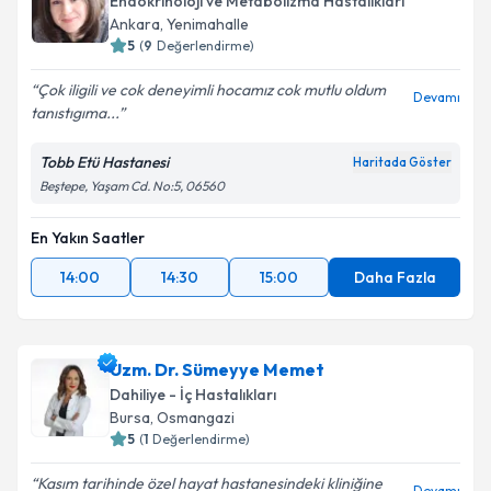
Endokrinoloji ve Metabolizma Hastalıkları
Ankara
,
Yenimahalle
5
(
9
Değerlendirme)
Çok iligili ve cok deneyimli hocamız cok mutlu oldum
Devamı
tanıstıgıma...
Tobb Etü Hastanesi
Haritada Göster
Beştepe, Yaşam Cd. No:5, 06560
En Yakın Saatler
14:00
14:30
15:00
Daha Fazla
Uzm. Dr. Sümeyye Memet
Dahiliye - İç Hastalıkları
Bursa
,
Osmangazi
5
(
1
Değerlendirme)
Kasım tarihinde özel hayat hastanesindeki kliniğine
Devamı