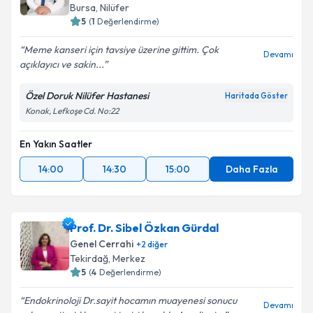
E-posta Adresiniz
Bursa
,
Nilüfer
5
(
1
Değerlendirme)
Meme kanseri için tavsiye üzerine gittim. Çok
Devamı
açıklayıcı ve sakin...
Kişisel verilerimin işlenmesine ilişkin
Aydınlatma
Metni
'ni okudum ve kişisel verilerimin belirtilen
Özel Doruk Nilüfer Hastanesi
Haritada Göster
kapsamda işlenmesini kabul ediyorum.
Konak, Lefkoşe Cd. No:22
Takvim Talebini Gönder
En Yakın Saatler
14:00
14:30
15:00
Daha Fazla
Prof. Dr. Sibel Özkan Gürdal
Genel Cerrahi
+
2
diğer
Tekirdağ
,
Merkez
5
(
4
Değerlendirme)
Endokrinoloji Dr.sayit hocamın muayenesi sonucu
Devamı