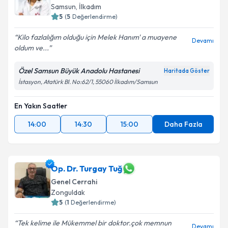
E-posta Adresiniz
Samsun
,
İlkadım
5
(
5
Değerlendirme)
Kilo fazlalığım olduğu için Melek Hanım' a muayene
Devamı
oldum ve...
Kişisel verilerimin işlenmesine ilişkin
Aydınlatma
Metni
'ni okudum ve kişisel verilerimin belirtilen
Özel Samsun Büyük Anadolu Hastanesi
Haritada Göster
kapsamda işlenmesini kabul ediyorum.
İstasyon, Atatürk Bl. No:62/1, 55060 İlkadım/Samsun
En Yakın Saatler
Takvim Talebini Gönder
14:00
14:30
15:00
Daha Fazla
Op. Dr. Turgay Tuğ
Genel Cerrahi
Zonguldak
5
(
1
Değerlendirme)
Tek kelime ile Mükemmel bir doktor.çok memnun
Devamı