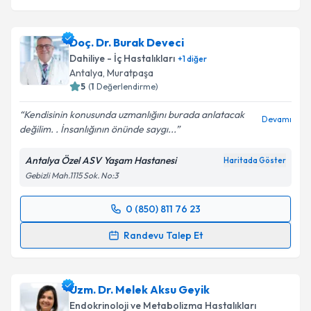
Doç. Dr. Burak Deveci
Dahiliye - İç Hastalıkları
+
1
diğer
Antalya
,
Muratpaşa
5
(
1
Değerlendirme)
Kendisinin konusunda uzmanlığını burada anlatacak
Devamı
değilim. . İnsanlığının önünde saygı...
Antalya Özel ASV Yaşam Hastanesi
Haritada Göster
Gebizli Mah.1115 Sok. No:3
0 (850) 811 76 23
Randevu Takvimi Talebi
Randevu Talep Et
Doç. Dr. Burak Deveci
için randevu takvimi talebi
oluşturun. Size bu uzmandan randevu almanız için bir
Uzm. Dr. Melek Aksu Geyik
takvim hazırlandığında e-posta ile bilgilendireceğiz.
Endokrinoloji ve Metabolizma Hastalıkları