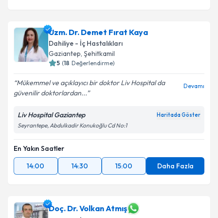
Uzm. Dr. Demet Fırat Kaya
Dahiliye - İç Hastalıkları
Gaziantep
,
Şehitkamil
5
(
18
Değerlendirme)
Mükemmel ve açıklayıcı bir doktor Liv Hospital da
Devamı
güvenilir doktorlardan...
Liv Hospital Gaziantep
Haritada Göster
Seyrantepe, Abdulkadir Konukoğlu Cd No:1
En Yakın Saatler
14:00
14:30
15:00
Daha Fazla
Doç. Dr. Volkan Atmış