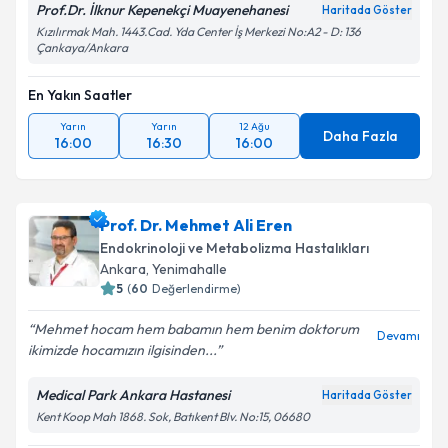
Prof.Dr. İlknur Kepenekçi Muayenehanesi
Haritada Göster
Kızılırmak Mah. 1443.Cad. Yda Center İş Merkezi No:A2 - D: 136
Çankaya/Ankara
En Yakın Saatler
Yarın
Yarın
12 Ağu
Daha Fazla
16:00
16:30
16:00
Prof. Dr. Mehmet Ali Eren
Endokrinoloji ve Metabolizma Hastalıkları
Ankara
,
Yenimahalle
5
(
60
Değerlendirme)
Mehmet hocam hem babamın hem benim doktorum
Devamı
ikimizde hocamızın ilgisinden...
Medical Park Ankara Hastanesi
Haritada Göster
Kent Koop Mah 1868. Sok, Batıkent Blv. No:15, 06680