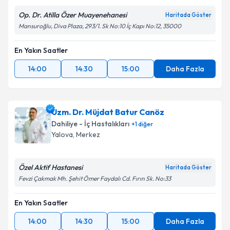
Op. Dr. Atilla Özer Muayenehanesi
Haritada Göster
Mansuroğlu, Diva Plaza, 293/1. Sk No:10 İç Kapı No:12, 35000
En Yakın Saatler
14:00
14:30
15:00
Daha Fazla
Uzm. Dr. Müjdat Batur Canöz
Dahiliye - İç Hastalıkları
+
1
diğer
Yalova
,
Merkez
Özel Aktif Hastanesi
Haritada Göster
Fevzi Çakmak Mh. Şehit Ömer Faydalı Cd. Fırın Sk. No:33
En Yakın Saatler
14:00
14:30
15:00
Daha Fazla