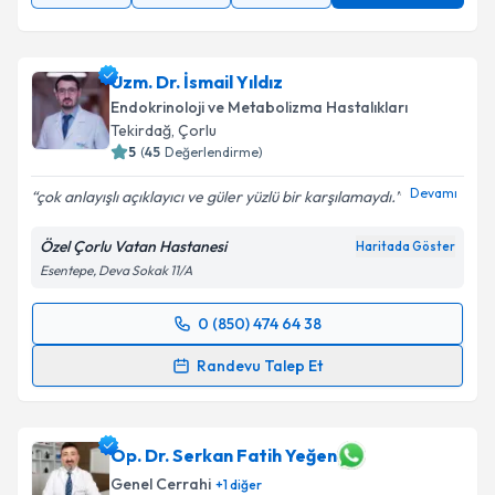
Uzm. Dr. İsmail Yıldız
Endokrinoloji ve Metabolizma Hastalıkları
Tekirdağ
,
Çorlu
5
(
45
Değerlendirme)
Devamı
çok anlayışlı açıklayıcı ve güler yüzlü bir karşılamaydı.
Özel Çorlu Vatan Hastanesi
Haritada Göster
Esentepe, Deva Sokak 11/A
0 (850) 474 64 38
Randevu Takvimi Talebi
Randevu Talep Et
Uzm. Dr. İsmail Yıldız
için randevu takvimi talebi
oluşturun. Size bu uzmandan randevu almanız için bir
takvim hazırlandığında e-posta ile bilgilendireceğiz.
Op. Dr. Serkan Fatih Yeğen
Genel Cerrahi
+
1
diğer