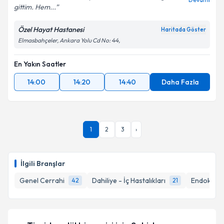
gittim. Hem...
Özel Hayat Hastanesi
Haritada Göster
Elmasbahçeler, Ankara Yolu Cd No: 44,
En Yakın Saatler
14:00
14:20
14:40
Daha Fazla
1
2
3
›
İlgili Branşlar
Genel Cerrahi
Dahiliye - İç Hastalıkları
Endokrinol
42
21