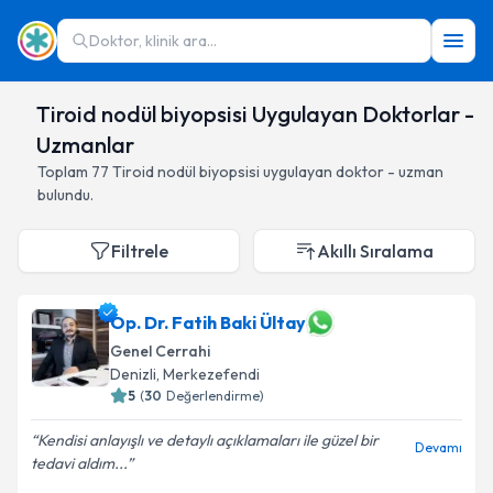
Doktor, klinik ara...
Tiroid nodül biyopsisi Uygulayan Doktorlar -
Uzmanlar
Toplam
77
Tiroid nodül biyopsisi
uygulayan doktor - uzman
bulundu.
Filtrele
Akıllı Sıralama
Op. Dr. Fatih Baki Ültay
Genel Cerrahi
Denizli
,
Merkezefendi
5
(
30
Değerlendirme)
Kendisi anlayışlı ve detaylı açıklamaları ile güzel bir
Devamı
tedavi aldım...