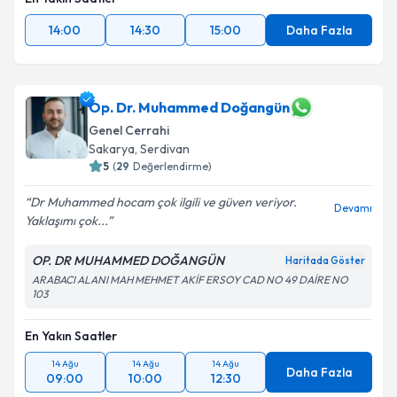
14:00
14:30
15:00
Daha Fazla
Op. Dr. Muhammed Doğangün
Genel Cerrahi
Sakarya
,
Serdivan
5
(
29
Değerlendirme)
Dr Muhammed hocam çok ilgili ve güven veriyor.
Devamı
Yaklaşımı çok...
OP. DR MUHAMMED DOĞANGÜN
Haritada Göster
ARABACI ALANI MAH MEHMET AKİF ERSOY CAD NO 49 DAİRE NO
103
En Yakın Saatler
14 Ağu
14 Ağu
14 Ağu
Daha Fazla
09:00
10:00
12:30