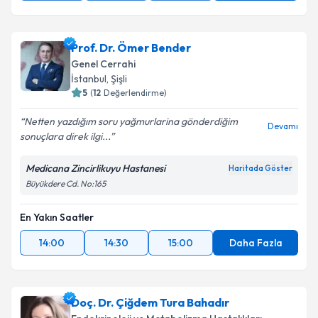
Prof. Dr. Ömer Bender
Genel Cerrahi
İstanbul
,
Şişli
5
(
12
Değerlendirme)
Netten yazdığım soru yağmurlarina gönderdiğim
Devamı
sonuçlara direk ilgi...
Medicana Zincirlikuyu Hastanesi
Haritada Göster
Büyükdere Cd. No:165
En Yakın Saatler
14:00
14:30
15:00
Daha Fazla
Doç. Dr. Çiğdem Tura Bahadır