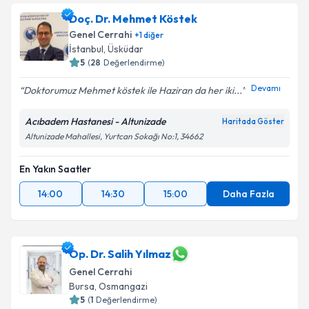
Doç. Dr. Mehmet Köstek
Genel Cerrahi
+
1
diğer
İstanbul
,
Üsküdar
5
(
28
Değerlendirme)
Devamı
Doktorumuz Mehmet köstek ile Haziran da her iki...
Acıbadem Hastanesi - Altunizade
Haritada Göster
Altunizade Mahallesi, Yurtcan Sokağı No:1, 34662
En Yakın Saatler
14:00
14:30
15:00
Daha Fazla
Op. Dr. Salih Yılmaz
Genel Cerrahi
Bursa
,
Osmangazi
5
(
1
Değerlendirme)