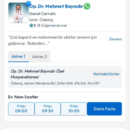
Op. Dr. Mehmet Bayındır
Genel Cerrahi
İzmir
,
Ödemiş
5
(
3
Değerlendirme)
Çok başarılı ve mükemmel bir doktor annem için
Devamı
gidiyoruz. Tedavileri...
Adres
1
Adres
2
Op. Dr. Mehmet Bayındır Özel
Haritada Göster
Muayenehanesi
Ödemiş, Adnan Menderes Bul. Zafer Mah. Efe Sok. No:1/B 1
En Yakın Saatler
13 Ağu
13 Ağu
13 Ağu
Daha Fazla
09:00
09:30
10:00