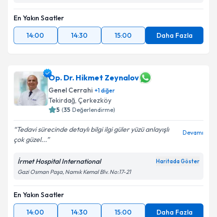
En Yakın Saatler
14:00
14:30
15:00
Daha Fazla
Op. Dr. Hikmet Zeynalov
Genel Cerrahi
+
1
diğer
Tekirdağ
,
Çerkezköy
5
(
35
Değerlendirme)
Tedavi sürecinde detaylı bilgi ilgi güler yüzü anlayışlı
Devamı
çok güzel...
İrmet Hospital International
Haritada Göster
Gazi Osman Paşa, Namık Kemal Blv. No:17-21
En Yakın Saatler
14:00
14:30
15:00
Daha Fazla