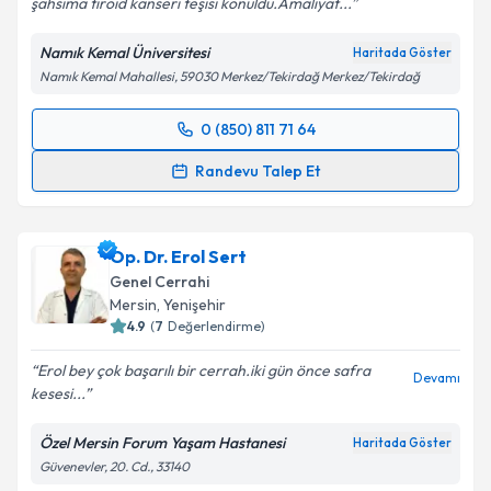
şahsıma tiroid kanseri teşisi konuldu.Amaliyat...
Namık Kemal Üniversitesi
Haritada Göster
Namık Kemal Mahallesi, 59030 Merkez/Tekirdağ Merkez/Tekirdağ
0 (850) 811 71 64
Randevu Takvimi Talebi
Randevu Talep Et
Prof. Dr. Sibel Özkan Gürdal
için randevu takvimi
talebi oluşturun. Size bu uzmandan randevu almanız
Op. Dr. Erol Sert
için bir takvim hazırlandığında e-posta ile
bilgilendireceğiz.
Genel Cerrahi
Mersin
,
Yenişehir
E-posta Adresiniz
4.9
(
7
Değerlendirme)
Erol bey çok başarılı bir cerrah.iki gün önce safra
Devamı
kesesi...
Kişisel verilerimin işlenmesine ilişkin
Aydınlatma
Özel Mersin Forum Yaşam Hastanesi
Haritada Göster
Metni
'ni okudum ve kişisel verilerimin belirtilen
Güvenevler, 20. Cd., 33140
kapsamda işlenmesini kabul ediyorum.