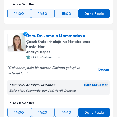
En Yakın Saatler
14:00
14:30
15:00
Daha Fazla
Uzm. Dr. Jamala Mammadova
Çocuk Endokrinolojisi ve Metabolizma
Hastalıkları
Antalya
,
Kepez
5
(
7
Değerlendirme)
Cok cana yakïn bir doktor. Dalinda çok iyi ve
Devamı
yetenekli....
Memorial Antalya Hastanesi
Haritada Göster
Zafer Mah. Yıldırım Beyazıt Cad. No: 91, Dokuma
En Yakın Saatler
14:00
14:20
14:40
Daha Fazla