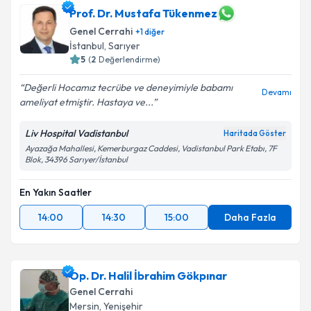
Prof. Dr. Mustafa Tükenmez
Genel Cerrahi
+
1
diğer
İstanbul
,
Sarıyer
5
(
2
Değerlendirme)
Değerli Hocamız tecrübe ve deneyimiyle babamı
Devamı
ameliyat etmiştir. Hastaya ve...
Liv Hospital Vadistanbul
Haritada Göster
Ayazağa Mahallesi, Kemerburgaz Caddesi, Vadistanbul Park Etabı, 7F
Blok, 34396 Sarıyer/İstanbul
En Yakın Saatler
14:00
14:30
15:00
Daha Fazla
Op. Dr. Halil İbrahim Gökpınar
Genel Cerrahi
Mersin
,
Yenişehir