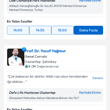
Özel Osmaniye Park Hastanesi
Haritada Göster
Alibeyli, Karaoğlanoğlu Sk. No:20, 80010 Merkez/Osmaniye
Merkez/Osmaniye, Turkey
En Yakın Saatler
14:00
14:30
15:00
Daha Fazla
Prof. Dr. Yusuf Yağmur
Genel Cerrahi
Gaziantep
,
Şahinbey
5
(
39
Değerlendirme)
Çok babacan bir doktor Allah razı olsun kendisinden
Devamı
ilgi alakası...
Defa Life Hastanesi Gaziantep
Haritada Göster
Güneykent Mahallesi Adnan Menderes Bulvarı No:74/1
En Yakın Saatler