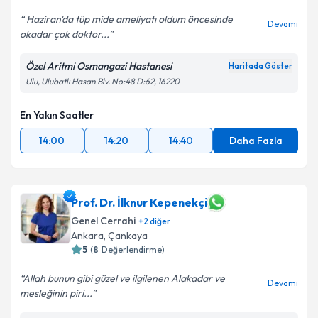
Haziran'da tüp mide ameliyatı oldum öncesinde
Devamı
okadar çok doktor...
Özel Aritmi Osmangazi Hastanesi
Haritada Göster
Ulu, Ulubatlı Hasan Blv. No:48 D:62, 16220
En Yakın Saatler
14:00
14:20
14:40
Daha Fazla
Prof. Dr. İlknur Kepenekçi
Genel Cerrahi
+
2
diğer
Ankara
,
Çankaya
5
(
8
Değerlendirme)
Allah bunun gibi güzel ve ilgilenen Alakadar ve
Devamı
mesleğinin piri...