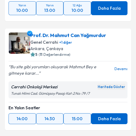
Yarın
Yarın
12 Ağu
Daha Fazla
10:00
13:00
10:00
Prof. Dr. Mahmut Can Yağmurdur
Genel Cerrahi
+
1
diğer
Ankara
,
Çankaya
5
(
11
Değerlendirme)
Bu site gibi yorumları okuyarak Mahmut Bey e
Devamı
gitmeye karar...
Cerrahi Onkoloji Merkezi
Haritada Göster
Tunalı Hilmi Cad. Gümüşsoy Pasajı Kat :2 No :79 /7
En Yakın Saatler
14:00
14:30
15:00
Daha Fazla