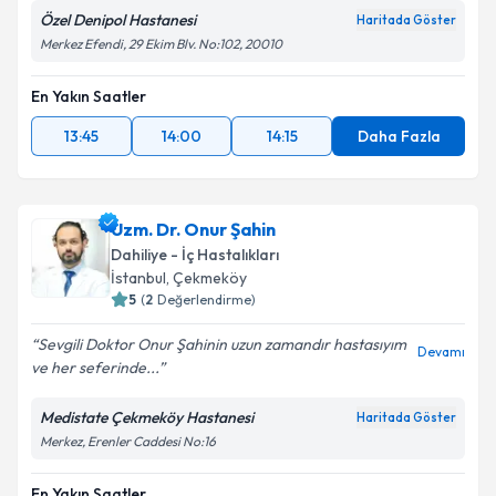
Özel Denipol Hastanesi
Haritada Göster
Merkez Efendi, 29 Ekim Blv. No:102, 20010
En Yakın Saatler
13:45
14:00
14:15
Daha Fazla
Uzm. Dr. Onur Şahin
Dahiliye - İç Hastalıkları
İstanbul
,
Çekmeköy
5
(
2
Değerlendirme)
Sevgili Doktor Onur Şahinin uzun zamandır hastasıyım
Devamı
ve her seferinde...
Medistate Çekmeköy Hastanesi
Haritada Göster
Merkez, Erenler Caddesi No:16
En Yakın Saatler