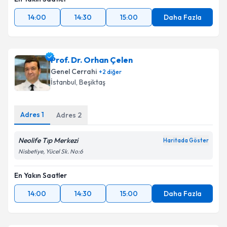
14:00
14:30
15:00
Daha Fazla
Prof. Dr. Orhan Çelen
Genel Cerrahi
+
2
diğer
İstanbul
,
Beşiktaş
Adres
1
Adres
2
Neolife Tıp Merkezi
Haritada Göster
Nisbetiye, Yücel Sk. No:6
En Yakın Saatler
14:00
14:30
15:00
Daha Fazla