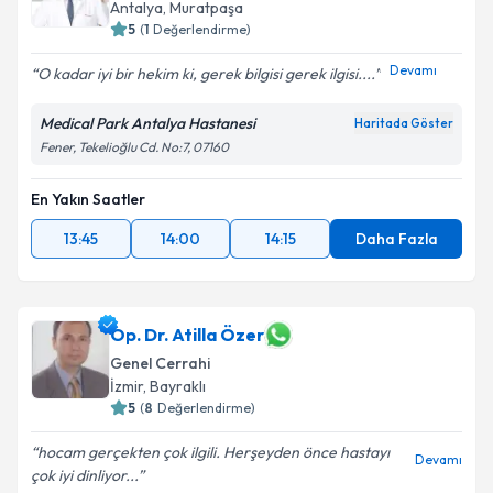
Antalya
,
Muratpaşa
5
(
1
Değerlendirme)
Devamı
O kadar iyi bir hekim ki, gerek bilgisi gerek ilgisi....
Medical Park Antalya Hastanesi
Haritada Göster
Fener, Tekelioğlu Cd. No:7, 07160
En Yakın Saatler
13:45
14:00
14:15
Daha Fazla
Op. Dr. Atilla Özer
Genel Cerrahi
İzmir
,
Bayraklı
5
(
8
Değerlendirme)
hocam gerçekten çok ilgili. Herşeyden önce hastayı
Devamı
çok iyi dinliyor...