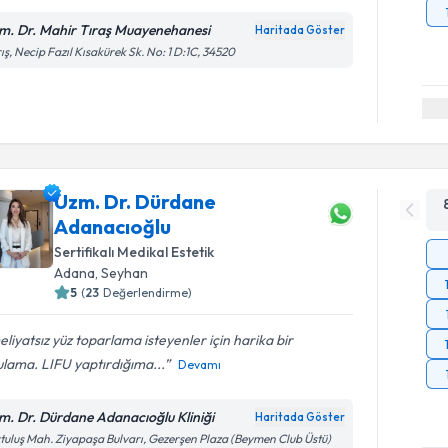
m. Dr. Mahir Tıraş Muayenehanesi
Haritada Göster
ış, Necip Fazıl Kısakürek Sk. No: 1 D:1C, 34520
Uzm. Dr. Dürdane
Adanacıoğlu
Sertifikalı Medikal Estetik
Adana
,
Seyhan
5
(
23
Değerlendirme)
liyatsız yüz toparlama isteyenler için harika bir
lama. LIFU yaptırdığıma...
Devamı
m. Dr. Dürdane Adanacıoğlu Kliniği
Haritada Göster
tuluş Mah. Ziyapaşa Bulvarı, Gezerşen Plaza (Beymen Club Üstü)