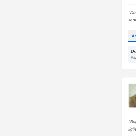
Dok
sean
A
Dr
İhs
Bug
ilgi