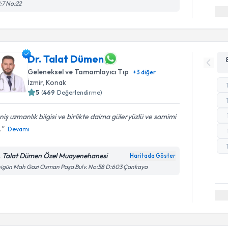
:7 No:22
Dr. Talat Dümen
Geleneksel ve Tamamlayıcı Tıp
+
3
diğer
İzmir
,
Konak
5
(
469
Değerlendirme)
iş uzmanlık bilgisi ve birlikte daima güleryüzlü ve samimi
.
Devamı
. Talat Dümen Özel Muayenehanesi
Haritada Göster
igün Mah Gazi Osman Paşa Bulv. No:58 D:603 Çankaya