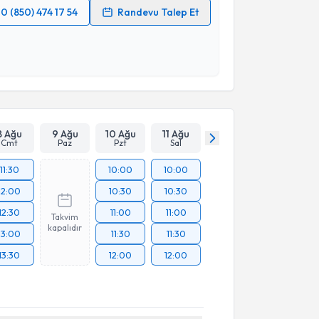
0 (850) 474 17 54
Randevu Talep Et
 verilerimin işlenmesine ilişkin
Aydınlatma Metni
'ni
 ve kişisel verilerimin belirtilen kapsamda
esini kabul ediyorum.
Takvim Talebini Gönder
8 Ağu
9 Ağu
10 Ağu
11 Ağu
Cmt
Paz
Pzt
Sal
11:30
10:00
10:00
12:00
10:30
10:30
12:30
11:00
11:00
Takvim
kapalıdır
13:00
11:30
11:30
13:30
12:00
12:00