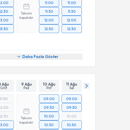
12:00
11:00
11:00
12:30
11:30
11:30
Takvim
kapalıdır
13:00
12:00
12:00
13:30
12:30
12:30
Daha Fazla Göster
8 Ağu
9 Ağu
10 Ağu
11 Ağu
Cmt
Paz
Pzt
Sal
11:30
09:00
09:00
12:00
09:30
09:30
12:30
10:00
10:00
Takvim
kapalıdır
13:00
10:30
10:30