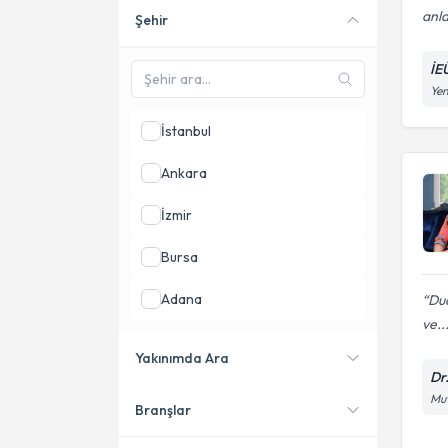
anla
Şehir
Online danışmanlık sunan
uzmanları göster
İE
Yen
İstanbul
Ankara
İzmir
Bursa
Adana
Dud
ve..
Antalya
Yakınımda Ara
Dr
Samsun
Mut
Branşlar
Konumuma yakın uzmanları
göster