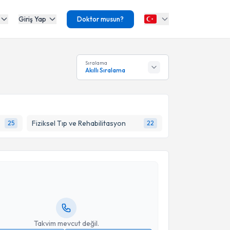
Giriş Yap
Doktor musun?
Sıralama
Akıllı Sıralama
Fiziksel Tıp ve Rehabilitasyon
25
22
akvimi Talebi
lden Ballı
için randevu takvimi talebi oluşturun. Size
 randevu almanız için bir takvim hazırlandığında e-
lgilendireceğiz.
resiniz
Takvim mevcut değil.