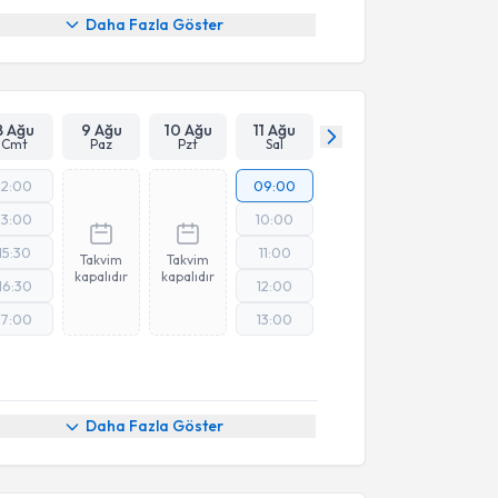
Daha Fazla Göster
8 Ağu
9 Ağu
10 Ağu
11 Ağu
Cmt
Paz
Pzt
Sal
12:00
09:00
13:00
10:00
15:30
11:00
Takvim
Takvim
kapalıdır
kapalıdır
16:30
12:00
17:00
13:00
Daha Fazla Göster