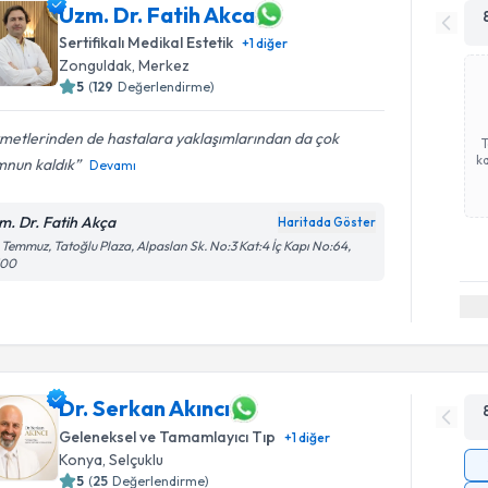
Uzm. Dr. Fatih Akca
Sertifikalı Medikal Estetik
+
1
diğer
Zonguldak
,
Merkez
5
(
129
Değerlendirme)
metlerinden de hastalara yaklaşımlarından da çok
ka
nun kaldık
Devamı
m. Dr. Fatih Akça
Haritada Göster
Temmuz, Tatoğlu Plaza, Alpaslan Sk. No:3 Kat:4 İç Kapı No:64,
100
Dr. Serkan Akıncı
Geleneksel ve Tamamlayıcı Tıp
+
1
diğer
Konya
,
Selçuklu
5
(
25
Değerlendirme)