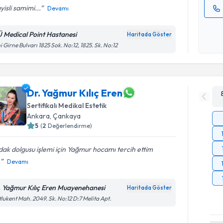
yisli samimi...
Devamı
Kişisel
okudum
Ü Medical Point Hastanesi
Haritada Göster
işlenm
i Girne Bulvarı 1825 Sok. No:12, 1825. Sk. No:12
Dr. Yağmur Kılıç Eren
Sertifikalı Medikal Estetik
Ankara
,
Çankaya
5
(
2
Değerlendirme)
ak dolgusu işlemi için Yağmur hocamı tercih ettim
.
Devamı
. Yağmur Kılıç Eren Muayenehanesi
Haritada Göster
lukent Mah. 2049. Sk. No:12 D:7 Melita Apt.