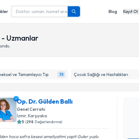
ikler
Blog
Kayıt Ol
 - Uzmanlar
undu.
eksel ve Tamamlayıcı Tıp
Çocuk Sağlığı ve Hastalıkları
38
Randevu T
Op. Dr. Gü
Op. Dr. Gülden Ballı
bu uzmandan
Genel Cerrahi
posta ile bi
İzmir
,
Karşıyaka
5
(
298
Değerlendirme)
E-posta Ad
den hoca safra kesesi ameliyatimi yapti Guler yuzlu