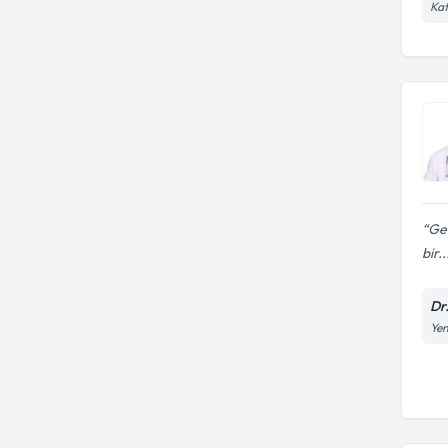
Kat
Gen
bir..
Dr
Yen