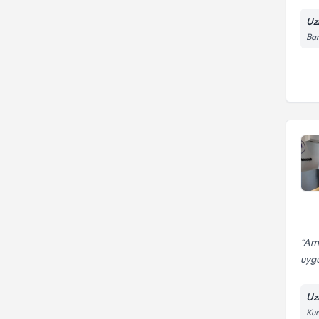
Uz
Bar
Ame
uygu
Uz
Kur