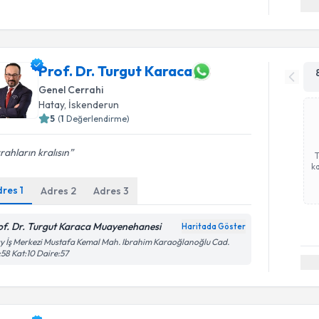
Prof. Dr. Turgut Karaca
Genel Cerrahi
Hatay
,
İskenderun
5
(
1
Değerlendirme)
rahların kralısın
ka
dres
1
Adres
2
Adres
3
of. Dr. Turgut Karaca Muayenehanesi
Haritada Göster
y İş Merkezi Mustafa Kemal Mah. Ibrahim Karaoğlanoğlu Cad.
58 Kat:10 Daire:57