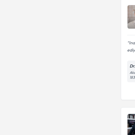
Ina
ediy
Dr
Aka
183