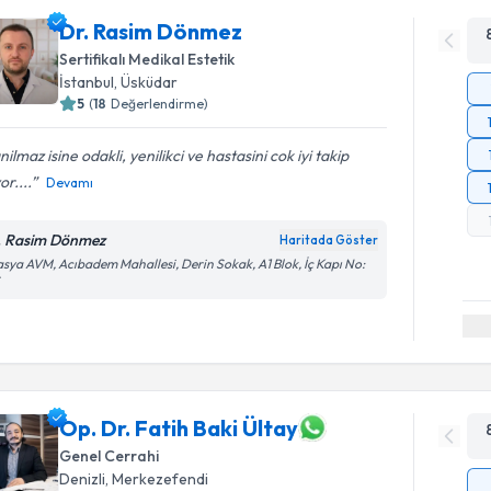
Dr. Rasim Dönmez
Sertifikalı Medikal Estetik
İstanbul
,
Üsküdar
5
(
18
Değerlendirme)
nilmaz isine odakli, yenilikci ve hastasini cok iyi takip
or....
Devamı
. Rasim Dönmez
Haritada Göster
sya AVM, Acıbadem Mahallesi, Derin Sokak, A1 Blok, İç Kapı No:
Op. Dr. Fatih Baki Ültay
Genel Cerrahi
Denizli
,
Merkezefendi