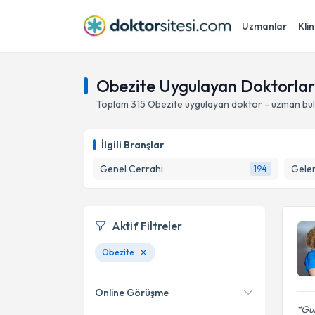
Uzmanlar
Klin
Obezite Uygulayan Doktorlar
Toplam
315
Obezite
uygulayan doktor - uzman bul
İlgili Branşlar
Genel Cerrahi
Gelen
194
Aktif Filtreler
Obezite
Online Görüşme
Gul