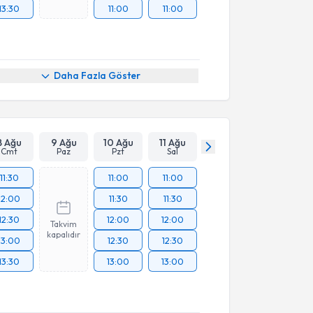
13:30
11:00
11:00
Daha Fazla Göster
8 Ağu
9 Ağu
10 Ağu
11 Ağu
Cmt
Paz
Pzt
Sal
11:30
11:00
11:00
12:00
11:30
11:30
12:30
12:00
12:00
Takvim
kapalıdır
13:00
12:30
12:30
13:30
13:00
13:00