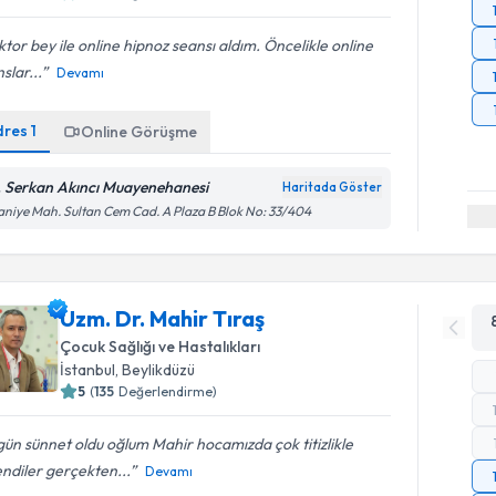
tor bey ile online hipnoz seansı aldım. Öncelikle online
slar...
Devamı
dres
1
Online Görüşme
. Serkan Akıncı Muayenehanesi
Haritada Göster
aniye Mah. Sultan Cem Cad. A Plaza B Blok No: 33/404
Uzm. Dr. Mahir Tıraş
Çocuk Sağlığı ve Hastalıkları
İstanbul
,
Beylikdüzü
5
(
135
Değerlendirme)
ün sünnet oldu oğlum Mahir hocamızda çok titizlikle
lendiler gerçekten...
Devamı