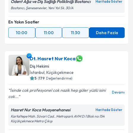
Odent Ağız ve Diş Sağlığı Polikliniği Bostancı
Haritada Göster
Bostancı, Şenesenevler, Yeni Yol Sk. 30/A
En Yakın Saatler
10:00
11:00
11:30
Daha Fazla
Dt. Hasret Nur Koca
Diş Hekimi
İstanbul
, Küçükçekmece
5
(
179
Değerlendirme)
İsinde cok profesyonel cok nazik hep güler yüzlü isini
Devamı
cok...
Hasret Nur Koca Muayenehanesi
Haritada Göster
Kartaltepe Mah. Süvari Cad.. Metropark AVM D:1 Blok no:154
Küçükçekmece Metro Çıkışı