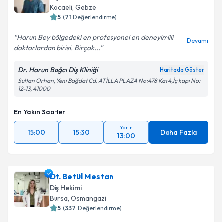
Kocaeli
, Gebze
5
(
71
Değerlendirme)
Harun Bey bölgedeki en profesyonel en deneyimlili
Devamı
doktorlardan birisi. Birçok...
Dr. Harun Bağcı Diş Kliniği
Haritada Göster
Sultan Orhan, Yeni Bağdat Cd. ATİLLA PLAZA No:478 Kat 4,İç kapı No:
12-13, 41000
En Yakın Saatler
Yarın
15:00
15:30
Daha Fazla
13:00
Dt. Betül Mestan
Diş Hekimi
Bursa
, Osmangazi
5
(
337
Değerlendirme)