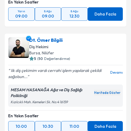
En Yakın Saatler
Yarın
8 Ağu
8 Ağu
Daha Fazla
09:00
09:00
12:30
Dt. Ömer Bilgili
Diş Hekimi
Bursa
, Nilüfer
5
(
50
Değerlendirme)
lik diş çekimim vardı cerrahi işlem yapılarak çekildi
Devamı
sağolsun...
MESAM HASANAĞA Ağız ve Diş Sağlığı
Haritada Göster
Polikliniği
Kızılcıklı Mah. Kemeleri Sk. No:4 16159
En Yakın Saatler
10:00
10:30
11:00
Daha Fazla