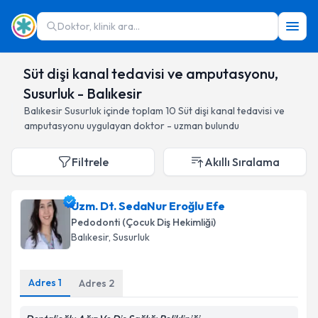
Doktor, klinik ara...
Süt dişi kanal tedavisi ve amputasyonu,
Susurluk - Balıkesir
Balıkesir
Susurluk
içinde toplam
10
Süt dişi kanal tedavisi ve
amputasyonu
uygulayan doktor - uzman bulundu
Filtrele
Akıllı Sıralama
Uzm. Dt. SedaNur Eroğlu Efe
Pedodonti (Çocuk Diş Hekimliği)
Balıkesir
, Susurluk
Adres
1
Adres
2