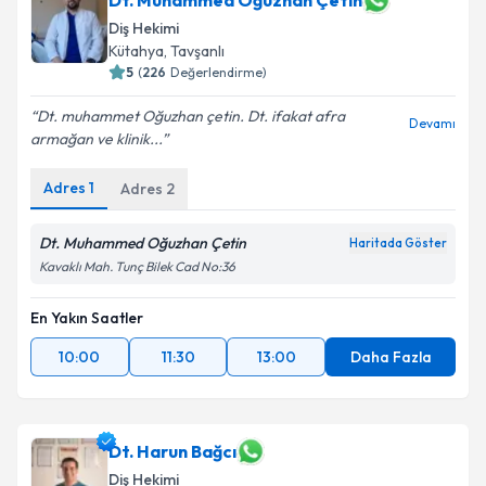
Dt. Muhammed Oğuzhan Çetin
Diş Hekimi
Kütahya
, Tavşanlı
5
(
226
Değerlendirme)
Dt. muhammet Oğuzhan çetin. Dt. ifakat afra
Devamı
armağan ve klinik...
Adres
1
Adres
2
Dt. Muhammed Oğuzhan Çetin
Haritada Göster
Kavaklı Mah. Tunç Bilek Cad No:36
En Yakın Saatler
10:00
11:30
13:00
Daha Fazla
Dt. Harun Bağcı
Diş Hekimi