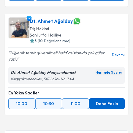
Dt. Ahmet Ağolday
Diş Hekimi
Şanlıurfa
, Haliliye
5
(
10
Değerlendirme)
Hijyenik temiz güvenilir eli hafif asistanıda çok güler
Devamı
yüzlü
Dt. Ahmet Ağolday Muayenehanesi
Haritada Göster
Karşıyaka Mahallesi, 547. Sokak No: 7 AA
En Yakın Saatler
10:00
10:30
11:00
Daha Fazla