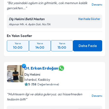
Biz yasindaki oglum icin gitmistik, cok memnun kaldik
Devamı
gercekten...
Diş Hekimi Betül Mestan
Haritada Göster
Akpınar Mh. 4. Aydın Sok. No:11A
En Yakın Saatler
Yarın
Yarın
Yarın
Daha Fazla
10:00
14:00
15:00
Dt. Erkan Erdoğan
Diş Hekimi
İstanbul
, Kadıköy
5
(
158
Değerlendirme)
Muhtesem ilgi ve alaka guleryuz. aci hissetmeden
Devamı
tedavim bitti