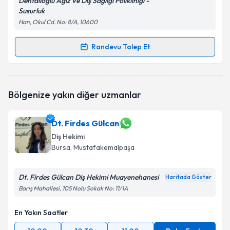
Dentalioğlu Ağız Ve Diş Sağlığı Polikliniği -
Susurluk
Han, Okul Cd. No: 8/A, 10600
Randevu Talep Et
Randevu Takvimi Talebi
Uzm. Dt. SedaNur Eroğlu Efe
için randevu takvimi
Bölgenize yakın diğer uzmanlar
talebi oluşturun. Size bu uzmandan randevu almanız
için bir takvim hazırlandığında e-posta ile
bilgilendireceğiz.
Dt. Firdes Gülcan
Diş Hekimi
E-posta Adresiniz
Bursa
, Mustafakemalpaşa
Dt. Firdes Gülcan Diş Hekimi Muayenehanesi
Haritada Göster
Kişisel verilerimin işlenmesine ilişkin
Aydınlatma
Barış Mahallesi, 105 Nolu Sokak No: 11/1A
Metni
'ni okudum ve kişisel verilerimin belirtilen
kapsamda işlenmesini kabul ediyorum.
En Yakın Saatler