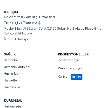
İLETİŞİM
Doktorsitesi Com Bilgi Hizmetleri
Teknoloji ve Ticaret A.Ş.
Maslak Mah. Ahi Evran Cd. A.O.S 55 Sokak No:2 Aksoy Plaza Giriş
Kat Kolektif House
İstanbul, Türkiye
SAĞLIK
PROFESYONELLER
Uzmanlar
Doktorlar İçin
Uzmanlık Alanları
Web Siteniz İçin
Hastalıklar
Kariyer
İşe Alım
Hizmetler
Hastaneler
KURUMSAL
Hakkımızda