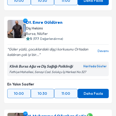
10:00
10:30
11:00
Daha Fazla
Takvim Talebini Gönder
Dt. Emre Güldüren
Diş Hekimi
Bursa
, Nilüfer
5
(
177
Değerlendirme)
Güler yüzlü, çocuklardaki dişçi korkusunu Ortadan
Devamı
kaldıran çok iyi bir...
Klinik Bursa Ağız ve Diş Sağlığı Polikliniği
Haritada Göster
Fethiye Mahallesi, Sanayi Cad. Solukçu İş Merkezi No:327
En Yakın Saatler
10:00
10:30
11:00
Daha Fazla