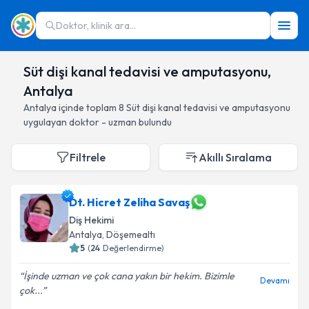
Doktor, klinik ara...
Süt dişi kanal tedavisi ve amputasyonu,
Antalya
Antalya
içinde toplam
8
Süt dişi kanal tedavisi ve amputasyonu
uygulayan doktor - uzman bulundu
Filtrele
Akıllı Sıralama
Dt. Hicret Zeliha Savaş
Diş Hekimi
Antalya
, Döşemealtı
5
(
24
Değerlendirme)
İşinde uzman ve çok cana yakın bir hekim. Bizimle
Devamı
çok...