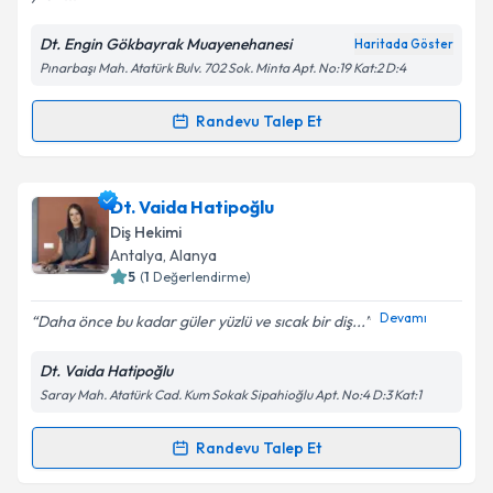
Dt. Engin Gökbayrak Muayenehanesi
Haritada Göster
Kişisel verilerimin işlenmesine ilişkin
Aydınlatma
Pınarbaşı Mah. Atatürk Bulv. 702 Sok. Minta Apt. No:19 Kat:2 D:4
Metni
'ni okudum ve kişisel verilerimin belirtilen
kapsamda işlenmesini kabul ediyorum.
Randevu Talep Et
Randevu Takvimi Talebi
Takvim Talebini Gönder
Dt. Engin Gökbayrak
için randevu takvimi talebi
Dt. Vaida Hatipoğlu
oluşturun. Size bu uzmandan randevu almanız için bir
Diş Hekimi
takvim hazırlandığında e-posta ile bilgilendireceğiz.
Antalya
, Alanya
5
(
1
Değerlendirme)
E-posta Adresiniz
Devamı
Daha önce bu kadar güler yüzlü ve sıcak bir diş...
Dt. Vaida Hatipoğlu
Saray Mah. Atatürk Cad. Kum Sokak Sipahioğlu Apt. No:4 D:3 Kat:1
Kişisel verilerimin işlenmesine ilişkin
Aydınlatma
Metni
'ni okudum ve kişisel verilerimin belirtilen
kapsamda işlenmesini kabul ediyorum.
Randevu Talep Et
Randevu Takvimi Talebi