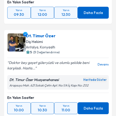
En Yakın Saatler
Yarın
Yarın
Yarın
Daha Fazla
09:30
12:00
12:30
Dt. Timur Özer
Diş Hekimi
Antalya
, Konyaaltı
5
(
3
Değerlendirme)
Doktor bey gayet güleryüzlü ve olumlu şekilde beni
Devamı
karşıladı. Hasta...
Dt. Timur Özer Muayenehanesi
Haritada Göster
Arapsuyu Mah. 621 Sokak Çetin Apt. No:1/A İç Kapı No: Z02
En Yakın Saatler
Yarın
Yarın
Yarın
Daha Fazla
10:00
10:30
11:00