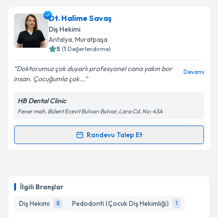
Takvim Talebini Gönder
Dt. Vaida Hatipoğlu
için randevu takvimi talebi
Dt. Halime Savaş
oluşturun. Size bu uzmandan randevu almanız için bir
Diş Hekimi
takvim hazırlandığında e-posta ile bilgilendireceğiz.
Antalya
, Muratpaşa
5
(
1
Değerlendirme)
E-posta Adresiniz
Doktorumuz çok duyarlı profesyonel cana yakın bor
Devamı
insan. Çocuğumla çok...
HB Dental Clinic
Kişisel verilerimin işlenmesine ilişkin
Aydınlatma
Fener mah. Bülent Ecevit Bulvarı Bulvar, Lara Cd. No: 43A
Metni
'ni okudum ve kişisel verilerimin belirtilen
kapsamda işlenmesini kabul ediyorum.
Randevu Talep Et
Randevu Takvimi Talebi
Takvim Talebini Gönder
Dt. Halime Savaş
için randevu takvimi talebi
oluşturun. Size bu uzmandan randevu almanız için bir
İlgili Branşlar
takvim hazırlandığında e-posta ile bilgilendireceğiz.
Diş Hekimi
Pedodonti (Çocuk Diş Hekimliği)
8
1
E-posta Adresiniz