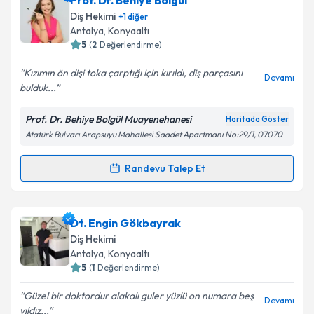
Prof. Dr. Behiye Bolgül
Diş Hekimi
+
1
diğer
Antalya
, Konyaaltı
5
(
2
Değerlendirme)
Kızımın ön dişi toka çarptığı için kırıldı, diş parçasını
Devamı
bulduk...
Prof. Dr. Behiye Bolgül Muayenehanesi
Haritada Göster
Atatürk Bulvarı Arapsuyu Mahallesi Saadet Apartmanı No:29/1, 07070
Randevu Talep Et
Randevu Takvimi Talebi
Prof. Dr. Behiye Bolgül
için randevu takvimi talebi
Dt. Engin Gökbayrak
oluşturun. Size bu uzmandan randevu almanız için bir
Diş Hekimi
takvim hazırlandığında e-posta ile bilgilendireceğiz.
Antalya
, Konyaaltı
5
(
1
Değerlendirme)
E-posta Adresiniz
Güzel bir doktordur alakalı guler yüzlü on numara beş
Devamı
yıldız...