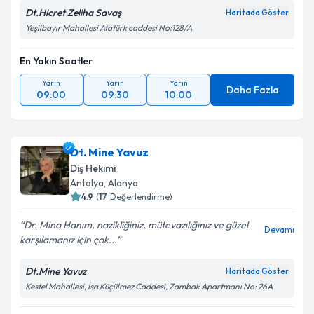
Dt.Hicret Zeliha Savaş
Haritada Göster
Yeşilbayır Mahallesi Atatürk caddesi No:128/A
En Yakın Saatler
Yarın
Yarın
Yarın
Daha Fazla
09:00
09:30
10:00
Dt. Mine Yavuz
Diş Hekimi
Antalya
, Alanya
4.9
(
17
Değerlendirme)
Dr. Mina Hanım, nazikliğiniz, mütevazılığınız ve güzel
Devamı
karşılamanız için çok...
Dt.Mine Yavuz
Haritada Göster
Kestel Mahallesi, İsa Küçülmez Caddesi, Zambak Apartmanı No: 26A