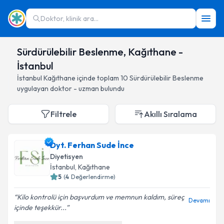
Doktor, klinik ara...
Sürdürülebilir Beslenme, Kağıthane -
İstanbul
İstanbul
Kağıthane
içinde toplam
10
Sürdürülebilir Beslenme
uygulayan doktor - uzman bulundu
Filtrele
Akıllı Sıralama
Dyt. Ferhan Sude İnce
Diyetisyen
İstanbul
, Kağıthane
5
(
4
Değerlendirme)
Kilo kontrolü için başvurdum ve memnun kaldım, süreç
Devamı
içinde teşekkür...