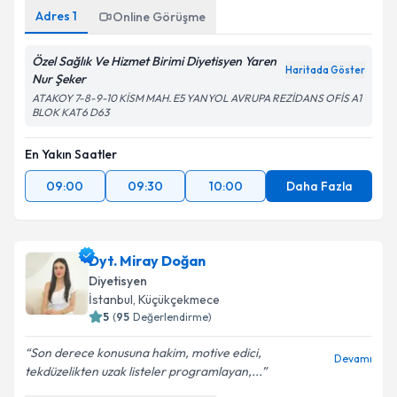
Adres
1
Online Görüşme
Özel Sağlık Ve Hizmet Birimi Diyetisyen Yaren
Haritada Göster
Nur Şeker
ATAKOY 7-8-9-10 KİSM MAH. E5 YANYOL AVRUPA REZİDANS OFİS A1
BLOK KAT6 D63
En Yakın Saatler
09:00
09:30
10:00
Daha Fazla
Dyt. Miray Doğan
Diyetisyen
İstanbul
, Küçükçekmece
5
(
95
Değerlendirme)
Son derece konusuna hakim, motive edici,
Devamı
tekdüzelikten uzak listeler programlayan,...