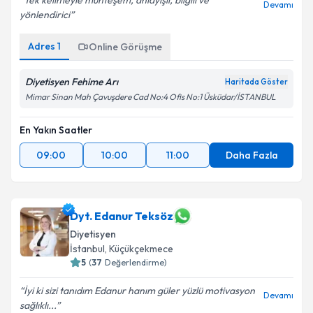
Tek kelimeyle muhteşem, anlayışlı, bilgili ve
Devamı
yönlendirici
Adres
1
Online Görüşme
Diyetisyen Fehime Arı
Haritada Göster
Mimar Sinan Mah Çavuşdere Cad No:4 Ofis No:1 Üsküdar/İSTANBUL
En Yakın Saatler
09:00
10:00
11:00
Daha Fazla
Dyt. Edanur Teksöz
Diyetisyen
İstanbul
, Küçükçekmece
5
(
37
Değerlendirme)
İyi ki sizi tanıdım Edanur hanım güler yüzlü motivasyon
Devamı
sağlıklı...