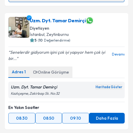
Dyt. Alara Demirtaş
için randevu takvimi talebi
Uzm. Dyt. Tamar Demirçi
oluşturun. Size bu uzmandan randevu almanız için bir
Diyetisyen
takvim hazırlandığında e-posta ile bilgilendireceğiz.
İstanbul
, Zeytinburnu
5
(
10
Değerlendirme)
E-posta Adresiniz
Senelerdir gidiyorum işini çok iyi yapıyor hem çok iyi
Devamı
bir...
Adres
1
Kişisel verilerimin işlenmesine ilişkin
Online Görüşme
Aydınlatma
Metni
'ni okudum ve kişisel verilerimin belirtilen
kapsamda işlenmesini kabul ediyorum.
Uzm. Dyt. Tamar Demirçi
Haritada Göster
Kazlıçeşme, Zakirbaşı Sk. No:32
Takvim Talebini Gönder
En Yakın Saatler
08:30
08:50
09:10
Daha Fazla