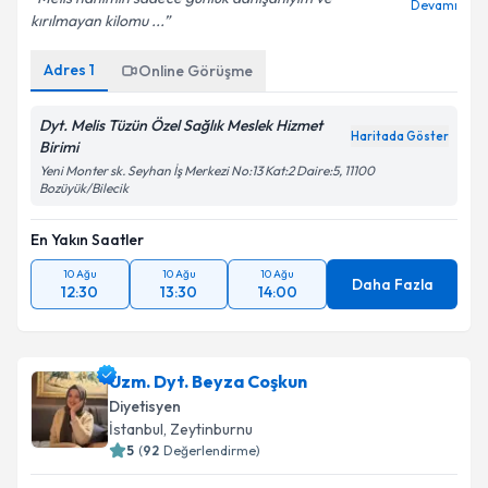
Devamı
kırılmayan kilomu ...
Adres
1
Online Görüşme
Dyt. Melis Tüzün Özel Sağlık Meslek Hizmet
Haritada Göster
Birimi
Yeni Monter sk. Seyhan İş Merkezi No:13 Kat:2 Daire:5, 11100
Bozüyük/Bilecik
En Yakın Saatler
10 Ağu
10 Ağu
10 Ağu
Daha Fazla
12:30
13:30
14:00
Uzm. Dyt. Beyza Coşkun
Diyetisyen
İstanbul
, Zeytinburnu
5
(
92
Değerlendirme)