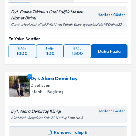
Dyt. Emine Tekinkuş Özel Sağlık Meslek
Haritada Göster
Hizmet Birimi
Cumhuriyet Mahallesi Rıfat Arın Sokak Yazıcı İş Merkezi Kat:3 Daire:22
En Yakın Saatler
8 Ağu
8 Ağu
8 Ağu
Daha Fazla
10:30
11:30
13:00
Dyt. Alara Demirtaş
Diyetisyen
İstanbul
, Beşiktaş
Dyt. Alara Demirtaş Kliniği
Haritada Göster
Akat Mah. Selçuklar Sok. B2 No:8 İç Kapı No:5
Randevu Talep Et
Randevu Takvimi Talebi