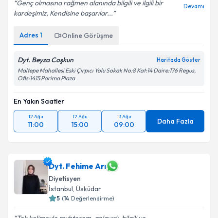
Genç olmasına rağmen alanında bilgili ve ilgili bir
Devamı
kardeşimiz, Kendisine başarılar...
Adres
1
Online Görüşme
Dyt. Beyza Coşkun
Haritada Göster
Maltepe Mahallesi Eski Çırpıcı Yolu Sokak No:8 Kat:14 Daire:176 Regus,
Ofis:1415 Parima Plaza
En Yakın Saatler
12 Ağu
12 Ağu
13 Ağu
Daha Fazla
11:00
15:00
09:00
Dyt. Fehime Arı
Diyetisyen
İstanbul
, Üsküdar
5
(
14
Değerlendirme)