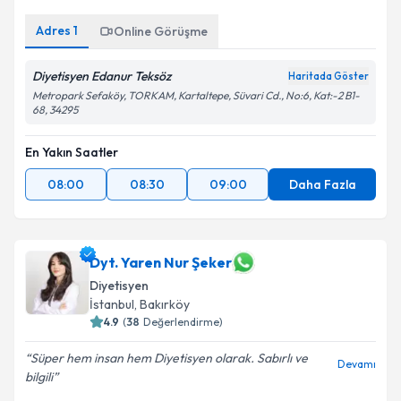
Adres
1
Online Görüşme
Diyetisyen Edanur Teksöz
Haritada Göster
Metropark Sefaköy, TORKAM, Kartaltepe, Süvari Cd., No:6, Kat:-2 B1-
68, 34295
En Yakın Saatler
08:00
08:30
09:00
Daha Fazla
Dyt. Yaren Nur Şeker
Diyetisyen
İstanbul
, Bakırköy
4.9
(
38
Değerlendirme)
Süper hem insan hem Diyetisyen olarak. Sabırlı ve
Devamı
bilgili