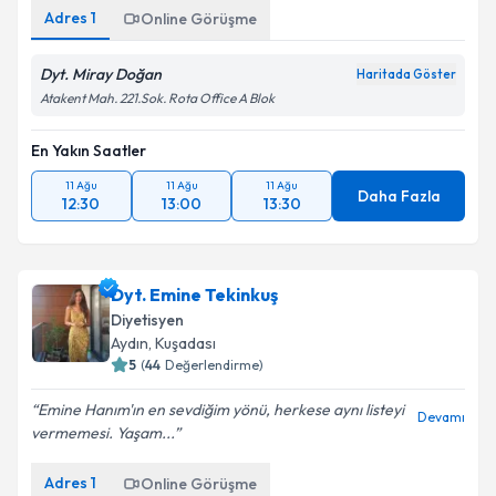
Adres
1
Online Görüşme
Dyt. Miray Doğan
Haritada Göster
Atakent Mah. 221.Sok. Rota Office A Blok
En Yakın Saatler
11 Ağu
11 Ağu
11 Ağu
Daha Fazla
12:30
13:00
13:30
Dyt. Emine Tekinkuş
Diyetisyen
Aydın
, Kuşadası
5
(
44
Değerlendirme)
Emine Hanım'ın en sevdiğim yönü, herkese aynı listeyi
Devamı
vermemesi. Yaşam...
Adres
1
Online Görüşme