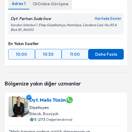
Adres
1
Online Görüşme
Dyt. Ferhan Sude İnce
Haritada Göster
Kordon İstanbul 1. Etap Güzelbahçe, Hamidiye, Cendere Cad. No:85 A
Blok B1, 34000
En Yakın Saatler
10:00
10:30
11:00
Daha Fazla
Bölgenize yakın diğer uzmanlar
Dyt. Melis Tüzün
Diyetisyen
Bilecik
, Bozüyük
5
(
273
Değerlendirme)
Melis hanımın sadece günlük danışanıyım ve