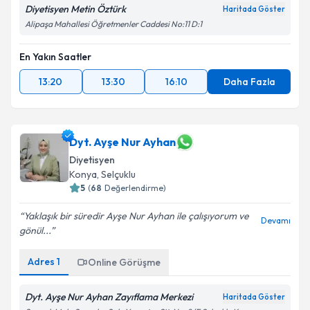
Diyetisyen Metin Öztürk
Haritada Göster
Alipaşa Mahallesi Öğretmenler Caddesi No:11 D:1
En Yakın Saatler
13:20
13:30
16:10
Daha Fazla
Dyt. Ayşe Nur Ayhan
Diyetisyen
Konya
,
Selçuklu
5
(
68
Değerlendirme)
Yaklaşık bir süredir Ayşe Nur Ayhan ile çalışıyorum ve
Devamı
gönül...
Adres
1
Online Görüşme
Dyt. Ayşe Nur Ayhan Zayıflama Merkezi
Haritada Göster