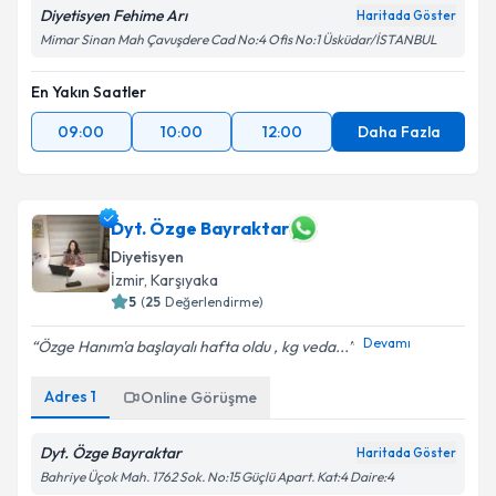
Diyetisyen Fehime Arı
Haritada Göster
Mimar Sinan Mah Çavuşdere Cad No:4 Ofis No:1 Üsküdar/İSTANBUL
En Yakın Saatler
09:00
10:00
12:00
Daha Fazla
Dyt. Özge Bayraktar
Diyetisyen
İzmir
,
Karşıyaka
5
(
25
Değerlendirme)
Devamı
Özge Hanım'a başlayalı hafta oldu , kg veda...
Adres
1
Online Görüşme
Dyt. Özge Bayraktar
Haritada Göster
Bahriye Üçok Mah. 1762 Sok. No:15 Güçlü Apart. Kat:4 Daire:4