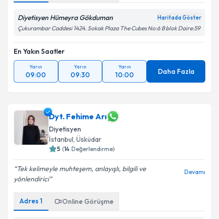
Diyetisyen Hümeyra Gökduman
Haritada Göster
Çukurambar Caddesi 1424. Sokak Plaza The Cubes No:6 B blok Daire:59
En Yakın Saatler
Yarın
Yarın
Yarın
Daha Fazla
09:00
09:30
10:00
Dyt. Fehime Arı
Diyetisyen
İstanbul
,
Üsküdar
5
(
14
Değerlendirme)
Tek kelimeyle muhteşem, anlayışlı, bilgili ve
Devamı
yönlendirici
Adres
1
Online Görüşme