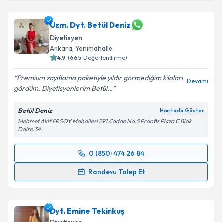
Uzm. Dyt. Betül Deniz
Diyetisyen
Ankara
,
Yenimahalle
4.9
(
665
Değerlendirme)
Premium zayıflama paketiyle yıldır görmediğim kiloları
Devamı
gördüm. Diyetisyenlerim Betül...
Betül Deniz
Haritada Göster
Mehmet Akif ERSOY Mahallesi 291.Cadde No:5 Proofis Plaza C Blok
Daire:34
0 (850) 474 26 84
Randevu Takvimi Talebi
Randevu Talep Et
Uzm. Dyt. Betül Deniz
için randevu takvimi talebi
oluşturun. Size bu uzmandan randevu almanız için bir
Dyt. Emine Tekinkuş
takvim hazırlandığında e-posta ile bilgilendireceğiz.