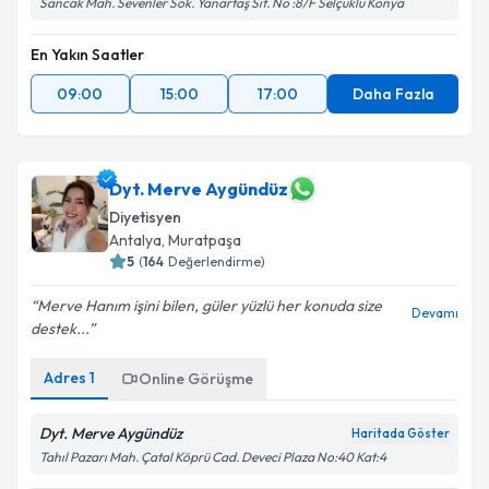
Sancak Mah. Sevenler Sok. Yanartaş Sit. No :8/F Selçuklu Konya
En Yakın Saatler
09:00
15:00
17:00
Daha Fazla
Dyt. Merve Aygündüz
Diyetisyen
Antalya
,
Muratpaşa
5
(
164
Değerlendirme)
Merve Hanım işini bilen, güler yüzlü her konuda size
Devamı
destek...
Adres
1
Online Görüşme
Dyt. Merve Aygündüz
Haritada Göster
Tahıl Pazarı Mah. Çatal Köprü Cad. Deveci Plaza No:40 Kat:4