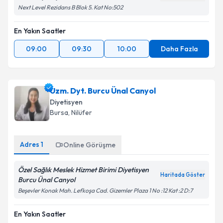
Next Level Rezidans B Blok 5. Kat No:502
En Yakın Saatler
09:00
09:30
10:00
Daha Fazla
Uzm. Dyt. Burcu Ünal Canyol
Diyetisyen
Bursa
,
Nilüfer
Adres
1
Online Görüşme
Özel Sağlık Meslek Hizmet Birimi Diyetisyen
Haritada Göster
Burcu Ünal Canyol
Beşevler Konak Mah. Lefkoşa Cad. Gizemler Plaza 1 No :12 Kat :2 D:7
En Yakın Saatler