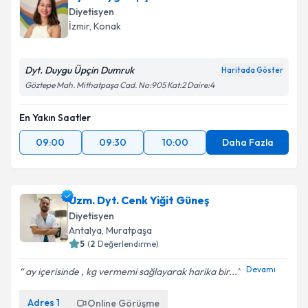
Diyetisyen
İzmir
,
Konak
Dyt. Duygu Üpçin Dumruk
Haritada Göster
Göztepe Mah. Mithatpaşa Cad. No:905 Kat:2 Daire:4
En Yakın Saatler
09:00
09:30
10:00
Daha Fazla
Uzm. Dyt. Cenk Yiğit Güneş
Diyetisyen
Antalya
,
Muratpaşa
5
(
2
Değerlendirme)
Devamı
ay içerisinde , kg vermemi sağlayarak harika bir...
Adres
1
Online Görüşme