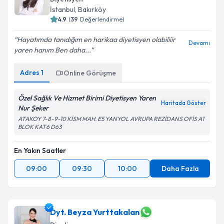
İstanbul
,
Bakırköy
4.9
(
39
Değerlendirme)
Hayatımda tanıdığım en harikaa diyetisyen olabiliiir
Devamı
yaren hanım Ben daha...
Adres
1
Online Görüşme
Özel Sağlık Ve Hizmet Birimi Diyetisyen Yaren
Haritada Göster
Nur Şeker
ATAKOY 7-8-9-10 KİSM MAH. E5 YANYOL AVRUPA REZİDANS OFİS A1
BLOK KAT6 D63
En Yakın Saatler
09:00
09:30
10:00
Daha Fazla
Dyt. Beyza Yurttakalan