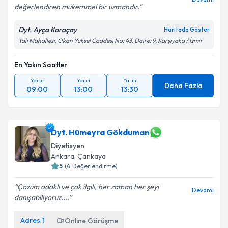
değerlendiren mükemmel bir uzmandır.
Dyt. Ayça Karaçay
Haritada Göster
Yalı Mahallesi, Okan Yüksel Caddesi No: 43, Daire: 9, Karşıyaka / İzmir
En Yakın Saatler
Yarın
Yarın
Yarın
Daha Fazla
09:00
13:00
13:30
Dyt. Hümeyra Gökduman
Diyetisyen
Ankara
,
Çankaya
5
(
4
Değerlendirme)
Çözüm odaklı ve çok ilgili, her zaman her şeyi
Devamı
danışabiliyoruz....
Adres
1
Online Görüşme