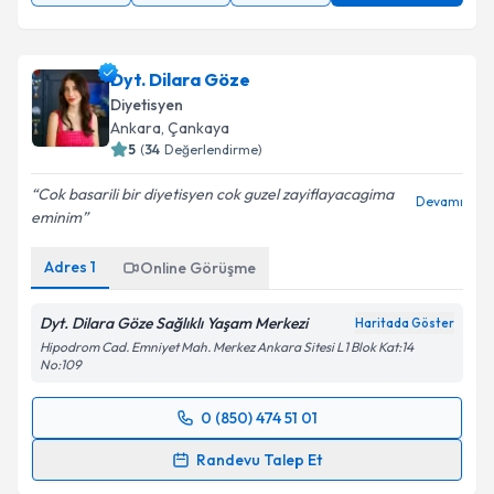
Dyt. Dilara Göze
Diyetisyen
Ankara
,
Çankaya
5
(
34
Değerlendirme)
Cok basarili bir diyetisyen cok guzel zayiflayacagima
Devamı
eminim
Adres
1
Online Görüşme
Dyt. Dilara Göze Sağlıklı Yaşam Merkezi
Haritada Göster
Hipodrom Cad. Emniyet Mah. Merkez Ankara Sitesi L1 Blok Kat:14
No:109
0 (850) 474 51 01
Randevu Takvimi Talebi
Randevu Talep Et