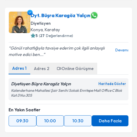
Dyt. Dilara Göze
için randevu takvimi talebi
oluşturun. Size bu uzmandan randevu almanız için bir
takvim hazırlandığında e-posta ile bilgilendireceğiz.
Dyt. Büşra Karagöz Yalçın
Diyetisyen
E-posta Adresiniz
Konya
,
Karatay
5
(
27
Değerlendirme)
Gönül rahatlığıyla tavsiye ederim çok ilgili anlayışlı
Devamı
motive edici ben...
Kişisel verilerimin işlenmesine ilişkin
Aydınlatma
Metni
'ni okudum ve kişisel verilerimin belirtilen
Adres
1
Adres
2
Online Görüşme
kapsamda işlenmesini kabul ediyorum.
Diyetisyen Büşra Karagöz Yalçın
Haritada Göster
Takvim Talebini Gönder
Kalenderhane Mahallesi Şair Senihi Sokak Enntepe Mall Office C Blok
Kat:3 No:305
En Yakın Saatler
09:30
10:00
10:30
Daha Fazla