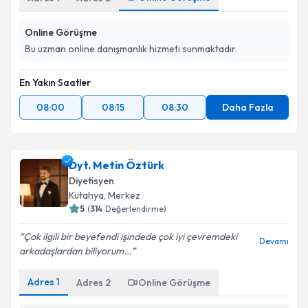
Online Görüşme
Bu uzman online danışmanlık hizmeti sunmaktadır.
En Yakın Saatler
08:00
08:15
08:30
Daha Fazla
Dyt. Metin Öztürk
Diyetisyen
Kütahya
,
Merkez
5
(
314
Değerlendirme)
Çok ilgili bir beyefendi işindede çok iyi çevremdeki
Devamı
arkadaşlardan biliyorum...
Adres
1
Adres
2
Online Görüşme