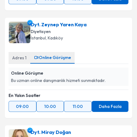
Dyt. Zeynep Yaren Kaya
Diyetisyen
İstanbul
,
Kadıköy
Online Görüşme
Adres
1
Online Görüşme
Bu uzman online danışmanlık hizmeti sunmaktadır.
En Yakın Saatler
09:00
10:00
11:00
Daha Fazla
Dyt. Miray Doğan