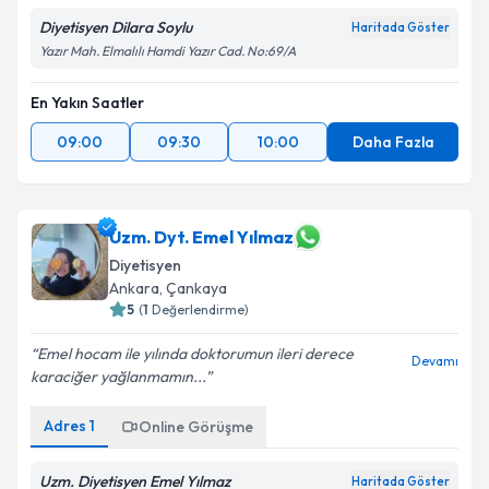
Diyetisyen Dilara Soylu
Haritada Göster
Yazır Mah. Elmalılı Hamdi Yazır Cad. No:69/A
En Yakın Saatler
09:00
09:30
10:00
Daha Fazla
Uzm. Dyt. Emel Yılmaz
Diyetisyen
Ankara
,
Çankaya
5
(
1
Değerlendirme)
Emel hocam ile yılında doktorumun ileri derece
Devamı
karaciğer yağlanmamın...
Adres
1
Online Görüşme
Uzm. Diyetisyen Emel Yılmaz
Haritada Göster