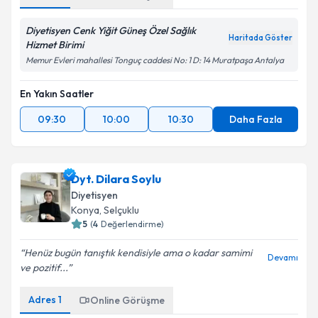
Diyetisyen Cenk Yiğit Güneş Özel Sağlık
Haritada Göster
Hizmet Birimi
Memur Evleri mahallesi Tonguç caddesi No: 1 D: 14 Muratpaşa Antalya
En Yakın Saatler
09:30
10:00
10:30
Daha Fazla
Dyt. Dilara Soylu
Diyetisyen
Konya
,
Selçuklu
5
(
4
Değerlendirme)
Henüz bugün tanıştık kendisiyle ama o kadar samimi
Devamı
ve pozitif...
Adres
1
Online Görüşme