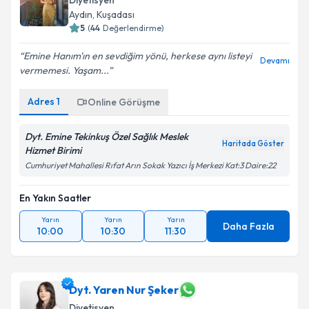
Diyetisyen
E-posta Adresiniz
Aydın
,
Kuşadası
5
(
44
Değerlendirme)
Emine Hanım'ın en sevdiğim yönü, herkese aynı listeyi
Devamı
vermemesi. Yaşam...
Kişisel verilerimin işlenmesine ilişkin
Aydınlatma
Metni
'ni okudum ve kişisel verilerimin belirtilen
Adres
1
Online Görüşme
kapsamda işlenmesini kabul ediyorum.
Dyt. Emine Tekinkuş Özel Sağlık Meslek
Haritada Göster
Takvim Talebini Gönder
Hizmet Birimi
Cumhuriyet Mahallesi Rıfat Arın Sokak Yazıcı İş Merkezi Kat:3 Daire:22
En Yakın Saatler
Yarın
Yarın
Yarın
Daha Fazla
10:00
10:30
11:30
Dyt. Yaren Nur Şeker
Diyetisyen