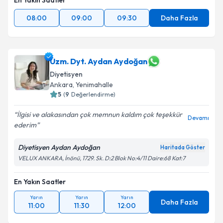
En Yakın Saatler
08:00
09:00
09:30
Daha Fazla
Uzm. Dyt. Aydan Aydoğan
Diyetisyen
Ankara
,
Yenimahalle
5
(
9
Değerlendirme)
İlgisi ve alakasından çok memnun kaldım çok teşekkür
Devamı
ederim
Diyetisyen Aydan Aydoğan
Haritada Göster
VELUX ANKARA, İnönü, 1729. Sk. D:2 Blok No:4/11 Daire:68 Kat:7
En Yakın Saatler
Yarın
Yarın
Yarın
Daha Fazla
11:00
11:30
12:00