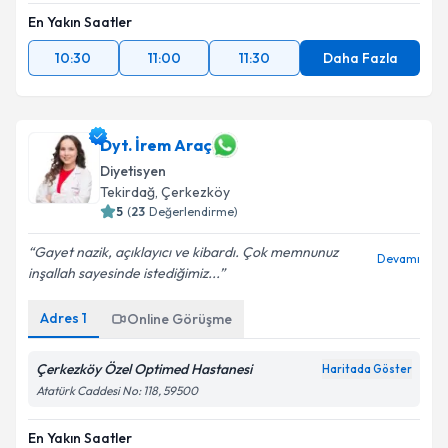
En Yakın Saatler
10:30
11:00
11:30
Daha Fazla
Dyt. İrem Araç
Diyetisyen
Tekirdağ
,
Çerkezköy
5
(
23
Değerlendirme)
Gayet nazik, açıklayıcı ve kibardı. Çok memnunuz
Devamı
inşallah sayesinde istediğimiz...
Adres
1
Online Görüşme
Çerkezköy Özel Optimed Hastanesi
Haritada Göster
Atatürk Caddesi No: 118, 59500
En Yakın Saatler