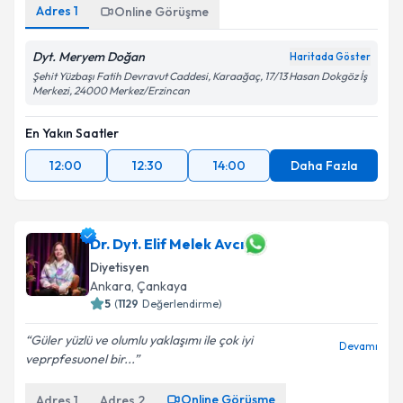
Adres
1
Online Görüşme
Dyt. Meryem Doğan
Haritada Göster
Şehit Yüzbaşı Fatih Devravut Caddesi, Karaağaç, 17/13 Hasan Dokgöz İş
Merkezi, 24000 Merkez/Erzincan
En Yakın Saatler
12:00
12:30
14:00
Daha Fazla
Dr. Dyt. Elif Melek Avcı
Diyetisyen
Ankara
,
Çankaya
5
(
1129
Değerlendirme)
Güler yüzlü ve olumlu yaklaşımı ile çok iyi
Devamı
veprpfesuonel bir...
Online Görüşme
Adres
1
Adres
2