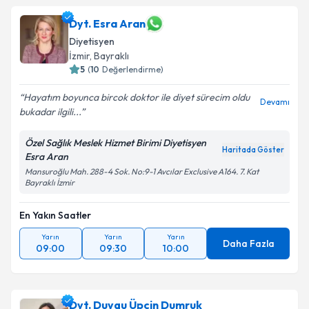
Dyt. Esra Aran
Diyetisyen
İzmir
,
Bayraklı
5
(
10
Değerlendirme)
Hayatım boyunca bircok doktor ile diyet sürecim oldu
Devamı
bukadar ilgili...
Özel Sağlık Meslek Hizmet Birimi Diyetisyen
Haritada Göster
Esra Aran
Mansuroğlu Mah. 288-4 Sok. No:9-1 Avcılar Exclusive A164. 7. Kat
Bayraklı İzmir
En Yakın Saatler
Yarın
Yarın
Yarın
Daha Fazla
09:00
09:30
10:00
Dyt. Duygu Üpçin Dumruk