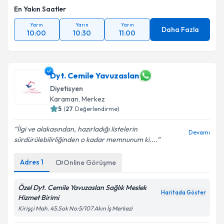
En Yakın Saatler
Yarın
Yarın
Yarın
Daha Fazla
10:00
10:30
11:00
Dyt. Cemile Yavuzaslan
Diyetisyen
Karaman
,
Merkez
5
(
27
Değerlendirme)
İlgi ve alakasından, hazırladığı listelerin
Devamı
sürdürülebilirliğinden o kadar memnunum ki....
Adres
1
Online Görüşme
Özel Dyt. Cemile Yavuzaslan Sağlık Meslek
Haritada Göster
Hizmet Birimi
Kirişçi Mah. 45.Sok No:5/107 Akın İş Merkezi