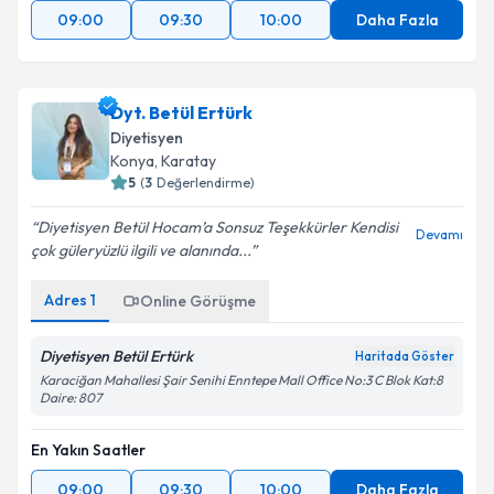
09:00
09:30
10:00
Daha Fazla
Dyt. Betül Ertürk
Diyetisyen
Konya
,
Karatay
5
(
3
Değerlendirme)
Diyetisyen Betül Hocam’a Sonsuz Teşekkürler Kendisi
Devamı
çok güleryüzlü ilgili ve alanında...
Adres
1
Online Görüşme
Diyetisyen Betül Ertürk
Haritada Göster
Karaciğan Mahallesi Şair Senihi Enntepe Mall Office No:3 C Blok Kat:8
Daire: 807
En Yakın Saatler
09:00
09:30
10:00
Daha Fazla