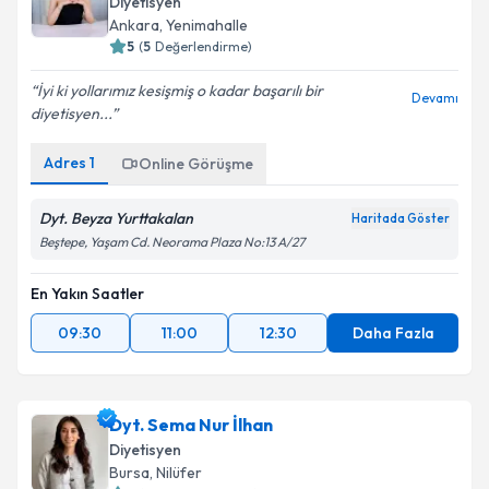
Diyetisyen
Ankara
,
Yenimahalle
5
(
5
Değerlendirme)
İyi ki yollarımız kesişmiş o kadar başarılı bir
Devamı
diyetisyen...
Adres
1
Online Görüşme
Dyt. Beyza Yurttakalan
Haritada Göster
Beştepe, Yaşam Cd. Neorama Plaza No:13 A/27
En Yakın Saatler
09:30
11:00
12:30
Daha Fazla
Dyt. Sema Nur İlhan
Diyetisyen
Bursa
,
Nilüfer