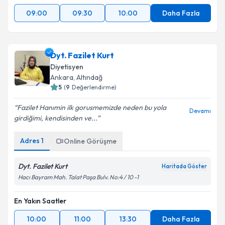
09:00
09:30
10:00
Daha Fazla
Dyt. Fazilet Kurt
Diyetisyen
Ankara
,
Altındağ
5
(
9
Değerlendirme)
Fazilet Hanımin ilk gorusmemizde neden bu yola
Devamı
girdiğimi, kendisinden ve...
Adres
1
Online Görüşme
Dyt. Fazilet Kurt
Haritada Göster
Hacı Bayram Mah. Talat Paşa Bulv. No:4 / 10 -1
En Yakın Saatler
10:00
11:00
13:30
Daha Fazla