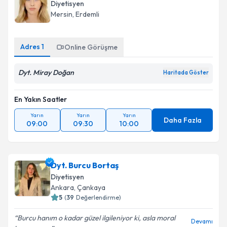
Diyetisyen
Mersin
,
Erdemli
Adres
1
Online Görüşme
Dyt. Miray Doğan
Haritada Göster
En Yakın Saatler
Yarın
Yarın
Yarın
Daha Fazla
09:00
09:30
10:00
Dyt. Burcu Bortaş
Diyetisyen
Ankara
,
Çankaya
5
(
39
Değerlendirme)
Burcu hanım o kadar güzel ilgileniyor ki, asla moral
Devamı