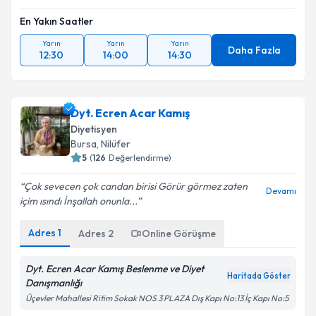
En Yakın Saatler
Yarın
Yarın
Yarın
Daha Fazla
12:30
14:00
14:30
Dyt. Ecren Acar Kamış
Diyetisyen
Bursa
,
Nilüfer
5
(
126
Değerlendirme)
Çok sevecen çok candan birisi Görür görmez zaten
Devamı
içim ısındı İnşallah onunla...
Adres
1
Adres
2
Online Görüşme
Dyt. Ecren Acar Kamış Beslenme ve Diyet
Haritada Göster
Danışmanlığı
Üçevler Mahallesi Ritim Sokak NOS 3 PLAZA Dış Kapı No:13 İç Kapı No:5