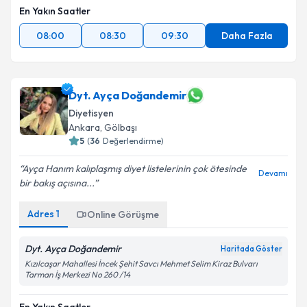
En Yakın Saatler
08:00
08:30
09:30
Daha Fazla
Dyt. Ayça Doğandemir
Diyetisyen
Ankara
,
Gölbaşı
5
(
36
Değerlendirme)
Ayça Hanım kalıplaşmış diyet listelerinin çok ötesinde
Devamı
bir bakış açısına...
Adres
1
Online Görüşme
Dyt. Ayça Doğandemir
Haritada Göster
Kızılcaşar Mahallesi İncek Şehit Savcı Mehmet Selim Kiraz Bulvarı
Tarman İş Merkezi No 260 /14