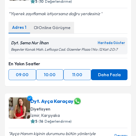
5
(
10
Değerlendirme)
Yiyerek zayıflamak istiyorsanız doğru yerdesiniz
Adres
1
Online Görüşme
Dyt. Sema Nur İlhan
Haritada Göster
Beşevler Konak Mah. Lefkoşa Cad. Gizemler Plaza 1 No :12 Kat :2 D:7
En Yakın Saatler
09:00
10:00
11:00
Daha Fazla
Dyt. Ayça Karaçay
Diyetisyen
İzmir
,
Karşıyaka
5
(
16
Değerlendirme)
Ayça Hanım kişinin durumunu bütün yönleriyle
Devamı