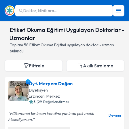
Doktor, klinik ara...
Etiket Okuma Eğitimi Uygulayan Doktorlar -
Uzmanlar
Toplam
58
Etiket Okuma Eğitimi
uygulayan doktor - uzman
bulundu.
Filtrele
Akıllı Sıralama
Dyt. Meryem Doğan
Diyetisyen
Erzincan
,
Merkez
5
(
29
Değerlendirme)
Mükemmel bir insan kendimi yaninda çok mutlu
Devamı
hissediyorum.