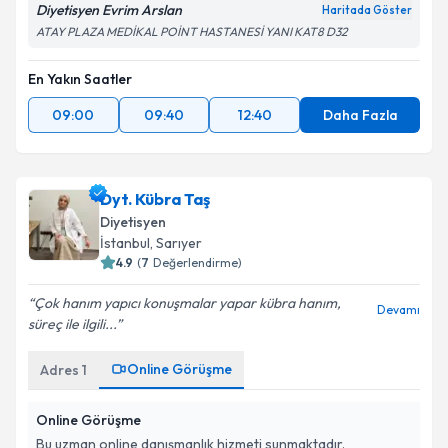
Diyetisyen Evrim Arslan
Haritada Göster
ATAY PLAZA MEDİKAL POİNT HASTANESİ YANI KAT8 D32
En Yakın Saatler
09:00
09:40
12:40
Daha Fazla
Dyt. Kübra Taş
Diyetisyen
İstanbul
,
Sarıyer
4.9
(
7
Değerlendirme)
Çok hanım yapıcı konuşmalar yapar kübra hanım,
Devamı
süreç ile ilgili...
Online Görüşme
Adres
1
Online Görüşme
Bu uzman online danışmanlık hizmeti sunmaktadır.