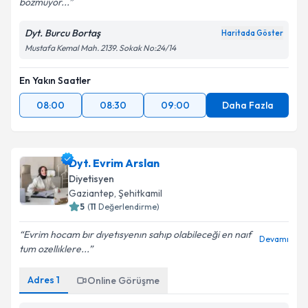
bozmuyor...
Dyt. Burcu Bortaş
Haritada Göster
Mustafa Kemal Mah. 2139. Sokak No:24/14
En Yakın Saatler
08:00
08:30
09:00
Daha Fazla
Dyt. Evrim Arslan
Diyetisyen
Gaziantep
,
Şehitkamil
5
(
11
Değerlendirme)
Evrim hocam bır dıyetısyenın sahıp olabileceği en naıf
Devamı
tum ozellıklere...
Adres
1
Online Görüşme