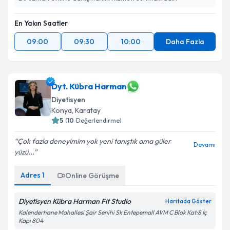
En Yakın Saatler
09:00
09:30
10:00
Daha Fazla
Dyt. Kübra Harman
Diyetisyen
Konya
,
Karatay
5
(
10
Değerlendirme)
Çok fazla deneyimim yok yeni tanıştık ama güler
Devamı
yüzü...
Adres
1
Online Görüşme
Diyetisyen Kübra Harman Fit Studio
Haritada Göster
Kalenderhane Mahallesi Şair Senihi Sk Entepemall AVM C Blok Kat:8 İç
Kapı 804