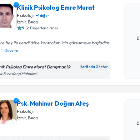
Klinik Ps
Klinik Psikolog Emre Murat
oluşturun. 
Psikoloji
+
1
diğer
hazırlandığ
İzmir
, Buca
5
(
2
Değerlendirme)
E-posta Ad
B
e bey ile kendi öfke kontrolum icin görüsmeye başladim
.
Devamı
Kişisel
okudum
inik Psikolog Emre Murat Danışmanlık
Haritada Göster
Randevu T
işlenm
ir Buca Koop Mahallesi
Psk. Mahi
Size bu uzm
Psk. Mahinur Doğan Ateş
hazırlandığ
Psikoloji
E-posta Ad
İzmir
, Buca
B