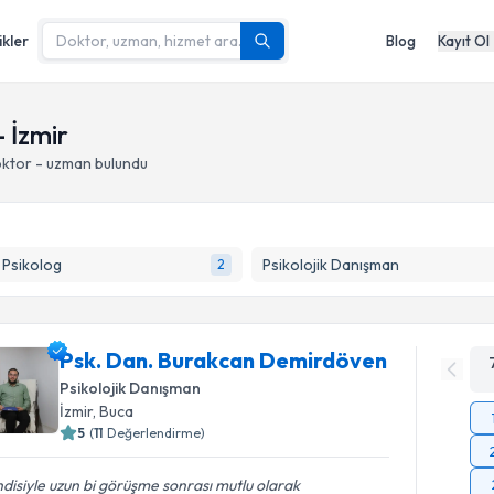
ikler
Blog
Kayıt Ol
 İzmir
oktor - uzman bulundu
k Psikolog
Psikolojik Danışman
2
Psk. Dan. Burakcan Demirdöven
Psikolojik Danışman
İzmir
, Buca
5
(
11
Değerlendirme)
disiyle uzun bi görüşme sonrası mutlu olarak