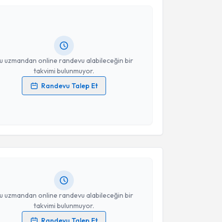
ikolog Emre Murat
için randevu takvimi talebi
Size bu uzmandan randevu almanız için bir takvim
ında e-posta ile bilgilendireceğiz.
resiniz
u uzmandan online randevu alabileceğin bir
takvimi bulunmuyor.
Randevu Talep Et
 verilerimin işlenmesine ilişkin
Aydınlatma Metni
'ni
 ve kişisel verilerimin belirtilen kapsamda
akvimi Talebi
esini kabul ediyorum.
nur Doğan Ateş
için randevu takvimi talebi oluşturun.
Takvim Talebini Gönder
andan randevu almanız için bir takvim
ında e-posta ile bilgilendireceğiz.
resiniz
u uzmandan online randevu alabileceğin bir
takvimi bulunmuyor.
Randevu Talep Et