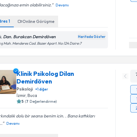
lacağınıza emin olabilirsiniz.
Devamı
dres
1
Online Görüşme
k. Dan. Burakcan Demirdöven
Haritada Göster
ış Mah. Menderes Cad. Bazer Apart. No:124 Daire:7
Klinik Psikolog Dilan
Demirdöven
Psikoloji
+
1
diğer
İzmir
, Buca
5
(
7
Değerlendirme)
kındalık dolu bir seansı benim icin. . Bana kattıkları
..
Devamı