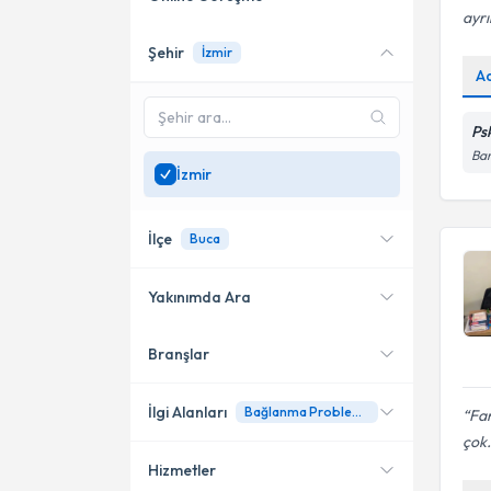
ayrı
Şehir
İzmir
Online danışmanlık sunan
A
uzmanları göster
Sadece
İzmir
bölgesinde
Ps
uzman ara
Bar
İzmir
İlçe
Buca
Yakınımda Ara
Branşlar
Konumuma yakın uzmanları
Karşıyaka
göster
Bayraklı
İlgi Alanları
Bağlanma Problemleri
Far
çok.
Konak
Hizmetler
Psikoloji