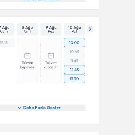
7 Ağu
8 Ağu
9 Ağu
10 Ağu
Cum
Cmt
Paz
Pzt
18:15
10:00
10:45
11:45
Takvim
Takvim
kapalıdır
kapalıdır
12:45
13:30
Daha Fazla Göster
akvimi Talebi