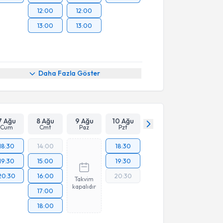
12:00
12:00
13:00
13:00
Daha Fazla Göster
7 Ağu
8 Ağu
9 Ağu
10 Ağu
Cum
Cmt
Paz
Pzt
18:30
14:00
18:30
19:30
15:00
19:30
20:30
16:00
20:30
Takvim
kapalıdır
17:00
18:00