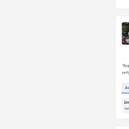
Davranış Bozuklukları
Ayş
yeti
A
İzm
Val