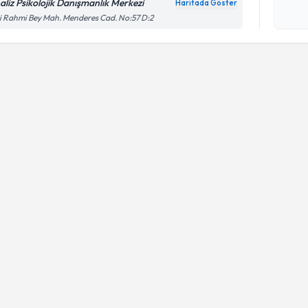
aliz Psikolojik Danışmanlık Merkezi
Haritada Göster
Kişisel
i Rahmi Bey Mah. Menderes Cad. No:57 D:2
okudum
işlenm