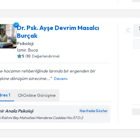
Dr. Psk. Ayşe Devrim Masalcı
Burçak
Psikoloji
İzmir
, Buca
5
(
10
Değerlendirme)
e hocamın rehberliğinde larında bir ergenden bir
şkine dönüşüm sürecime...
Devamı
dres
1
Online Görüşme
ir Analiz Psikoloji
Haritada Göster
i Rahmi Bey Mahallesi Menderes Caddesi No:57 D:2
Randevu T