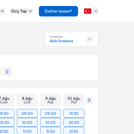
Giriş Yap
Doktor musun?
Sıralama
Akıllı Sıralama
2
7 Ağu
8 Ağu
9 Ağu
10 Ağu
Cum
Cmt
Paz
Pzt
19:30
09:00
09:00
19:30
20:30
10:00
10:00
20:30
21:30
11:00
11:00
21:30