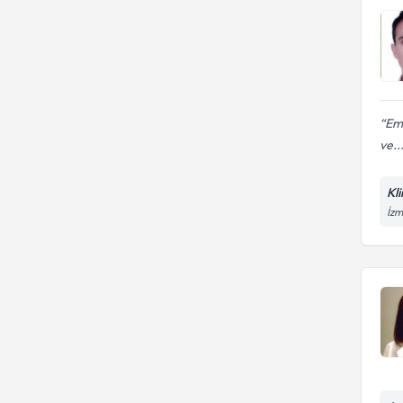
Emr
ve..
Kl
İzm