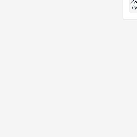
An
Val