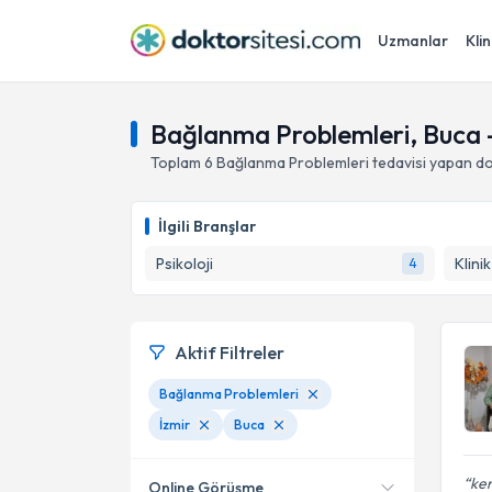
Uzmanlar
Klin
Bağlanma Problemleri, Buca -
Toplam
6
Bağlanma Problemleri
tedavisi yapan d
İlgili Branşlar
Psikoloji
Klini
4
Aktif Filtreler
Bağlanma Problemleri
İzmir
Buca
ken
Online Görüşme