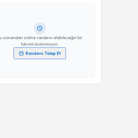
ikolog Emre Murat
için randevu takvimi talebi
Size bu uzmandan randevu almanız için bir takvim
ında e-posta ile bilgilendireceğiz.
resiniz
u uzmandan online randevu alabileceğin bir
takvimi bulunmuyor.
Randevu Talep Et
 verilerimin işlenmesine ilişkin
Aydınlatma Metni
'ni
 ve kişisel verilerimin belirtilen kapsamda
esini kabul ediyorum.
Takvim Talebini Gönder