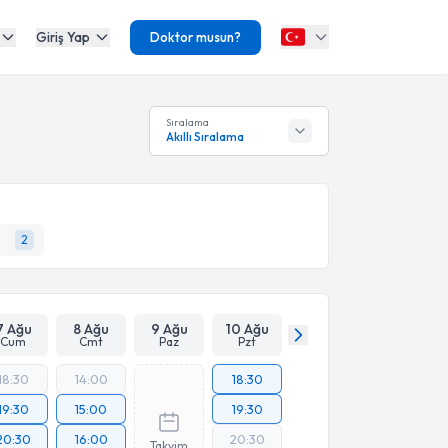
Giriş Yap
Doktor musun?
Sıralama
Akıllı Sıralama
2
7 Ağu
8 Ağu
9 Ağu
10 Ağu
Cum
Cmt
Paz
Pzt
18:30
14:00
18:30
19:30
15:00
19:30
20:30
16:00
20:30
Takvim