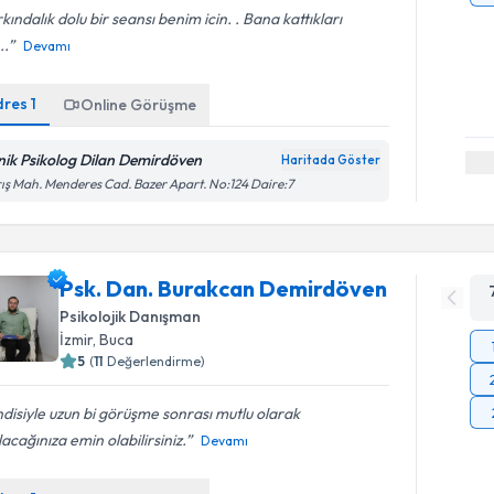
kındalık dolu bir seansı benim icin. . Bana kattıkları
..
Devamı
dres
1
Online Görüşme
inik Psikolog Dilan Demirdöven
Haritada Göster
ış Mah. Menderes Cad. Bazer Apart. No:124 Daire:7
Psk. Dan. Burakcan Demirdöven
Psikolojik Danışman
İzmir
, Buca
5
(
11
Değerlendirme)
disiyle uzun bi görüşme sonrası mutlu olarak
lacağınıza emin olabilirsiniz.
Devamı