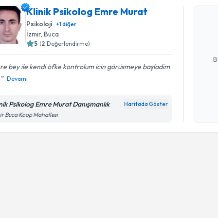
Klinik Ps
Klinik Psikolog Emre Murat
oluşturun. 
Psikoloji
+
1
diğer
hazırlandığ
İzmir
, Buca
5
(
2
Değerlendirme)
E-posta Ad
B
e bey ile kendi öfke kontrolum icin görüsmeye başladim
.
Devamı
Kişisel
okudum
inik Psikolog Emre Murat Danışmanlık
Haritada Göster
işlenm
ir Buca Koop Mahallesi