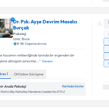
Dr. Psk. Ayşe Devrim Masalcı
Burçak
Psikoloji
İzmir
, Buca
5
(
10
Değerlendirme)
e hocamın rehberliğinde larında bir ergenden bir
şkine dönüşüm sürecime...
Devamı
dres
1
Online Görüşme
ir Analiz Psikoloji
Haritada Göster
i Rahmi Bey Mahallesi Menderes Caddesi No:57 D:2
Randevu T