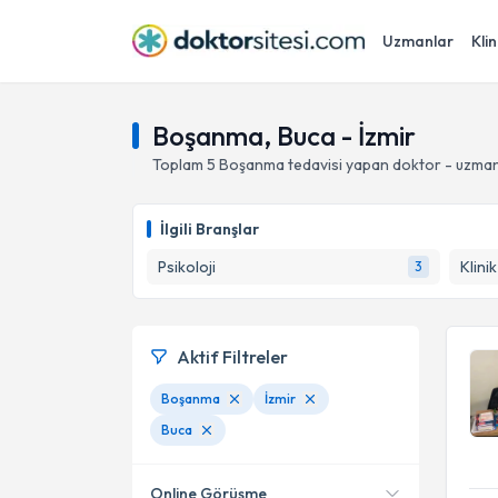
Uzmanlar
Klin
Boşanma, Buca - İzmir
Toplam
5
Boşanma
tedavisi yapan doktor - uzma
İlgili Branşlar
Psikoloji
Klini
3
Aktif Filtreler
Boşanma
İzmir
Buca
Online Görüşme