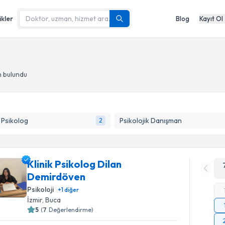
ikler
Blog
Kayıt Ol
n bulundu
k Psikolog
Psikolojik Danışman
2
Klinik Psikolog Dilan
Demirdöven
Psikoloji
+
1
diğer
İzmir
, Buca
5
(
7
Değerlendirme)