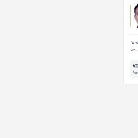
Emr
ve..
Kl
İzm