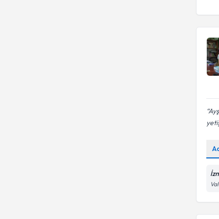
Alt Islatma
Ayş
yeti
A
İzm
Val