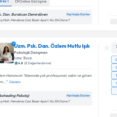
dres
1
Online Görüşme
k. Dan. Burakcan Demirdöven
Haritada Göster
ış Mah. Menderes Cad. Bazer Apart. No:124 Daire:7
Uzm. Psk. Dan. Özlem Mutlu Işık
Psikolojik Danışman
İzmir
, Buca
4.8
(
2
Değerlendirme)
lem Hanımcım “Alanında çok profesyonel, sakin ve güven
n...
Devamı
ikohealing Psikoloji
Haritada Göster
ış Mah. Menderes Cad. Bazer Apart. No:124 Daire:7