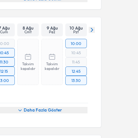
7 Ağu
8 Ağu
9 Ağu
10 Ağu
Cum
Cmt
Paz
Pzt
10:00
10:00
10:45
10:45
11:30
11:45
Takvim
Takvim
kapalıdır
kapalıdır
12:15
12:45
13:00
13:30
Daha Fazla Göster
akvimi Talebi