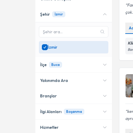
Far
çok.
Şehir
İzmir
Online danışmanlık sunan
uzmanları göster
A
Sadece
İzmir
bölgesinde
uzman ara
Kl
İzmir
Bar
İlçe
Buca
Yakınımda Ara
Branşlar
Konumuma yakın uzmanları
Karşıyaka
göster
Konak
ken
İlgi Alanları
Boşanma
ayrı
Bayraklı
Hizmetler
Psikoloji