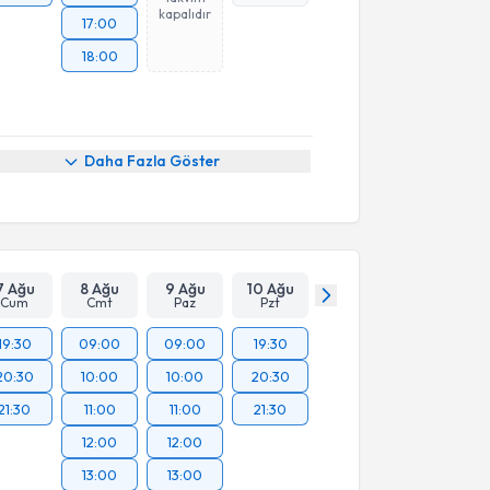
kapalıdır
17:00
18:00
Daha Fazla Göster
7 Ağu
8 Ağu
9 Ağu
10 Ağu
Cum
Cmt
Paz
Pzt
19:30
09:00
09:00
19:30
20:30
10:00
10:00
20:30
21:30
11:00
11:00
21:30
12:00
12:00
13:00
13:00