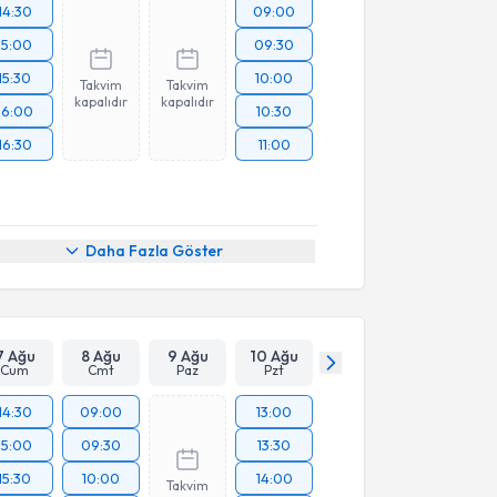
14:30
09:00
15:00
09:30
15:30
10:00
Takvim
Takvim
kapalıdır
kapalıdır
16:00
10:30
16:30
11:00
Daha Fazla Göster
7 Ağu
8 Ağu
9 Ağu
10 Ağu
Cum
Cmt
Paz
Pzt
14:30
09:00
13:00
15:00
09:30
13:30
15:30
10:00
14:00
Takvim