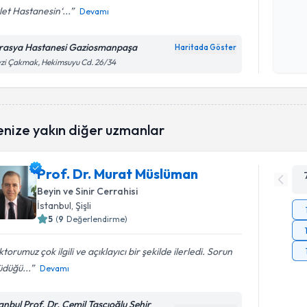
et Hastanesin‘...
Devamı
Kişisel
okudum
rasya Hastanesi Gaziosmanpaşa
Haritada Göster
işlenm
zi Çakmak, Hekimsuyu Cd. 26/34
enize yakın diğer uzmanlar
Prof. Dr. Murat Müslüman
Beyin ve Sinir Cerrahisi
İstanbul
, Şişli
5
(
9
Değerlendirme)
torumuz çok ilgili ve açıklayıcı bir şekilde ilerledi. Sorun
düğü...
Devamı
tanbul Prof. Dr. Cemil Taşcıoğlu Şehir