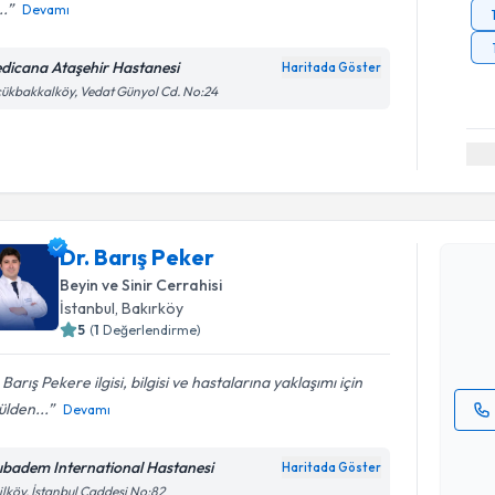
..
Devamı
dicana Ataşehir Hastanesi
Haritada Göster
ükbakkalköy, Vedat Günyol Cd. No:24
Randevu T
Dr. Barış 
Dr. Barış Peker
uzmandan ra
Beyin ve Sinir Cerrahisi
posta ile bi
İstanbul
, Bakırköy
5
(
1
Değerlendirme)
E-posta Ad
 Barış Pekere ilgisi, bilgisi ve hastalarına yaklaşımı için
lden...
Devamı
Kişisel
okudum
ıbadem International Hastanesi
Haritada Göster
Randevu T
işlenm
ilköy, İstanbul Caddesi No:82