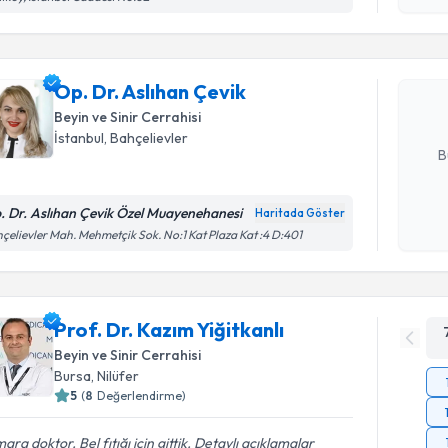
Op. Dr. As
Size bu uzm
Op. Dr. Aslıhan Çevik
hazırlandığ
Beyin ve Sinir Cerrahisi
E-posta Ad
İstanbul
, Bahçelievler
B
. Dr. Aslıhan Çevik Özel Muayenehanesi
Haritada Göster
Kişisel
çelievler Mah. Mehmetçik Sok. No:1 Kat Plaza Kat :4 D:401
okudum
işlenm
Prof. Dr. Kazım Yiğitkanlı
Beyin ve Sinir Cerrahisi
Bursa
, Nilüfer
5
(
8
Değerlendirme)
ara doktor. Bel fıtığı için gittik. Detaylı açıklamalar