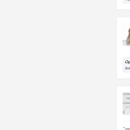
Op
Bah
nım