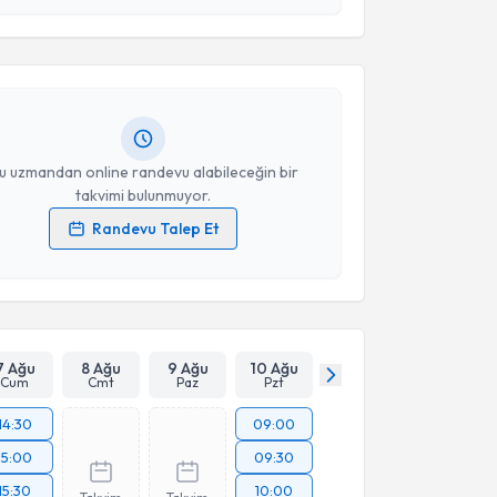
lıhan Çevik
için randevu takvimi talebi oluşturun.
Takvim Talebini Gönder
andan randevu almanız için bir takvim
ında e-posta ile bilgilendireceğiz.
resiniz
u uzmandan online randevu alabileceğin bir
takvimi bulunmuyor.
Randevu Talep Et
 verilerimin işlenmesine ilişkin
Aydınlatma Metni
'ni
 ve kişisel verilerimin belirtilen kapsamda
esini kabul ediyorum.
Takvim Talebini Gönder
7 Ağu
8 Ağu
9 Ağu
10 Ağu
Cum
Cmt
Paz
Pzt
14:30
09:00
15:00
09:30
15:30
10:00