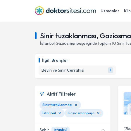
Uzmanlar
Klin
Sinir tuzaklanması, Gaziosma
İstanbul
Gaziosmanpaşa
içinde toplam
10
Sinir t
İlgili Branşlar
Beyin ve Sinir Cerrahisi
1
Aktif Filtreler
Sinir tuzaklanması
İstanbul
Gaziosmanpaşa
Ba
Şehir
İstanbul