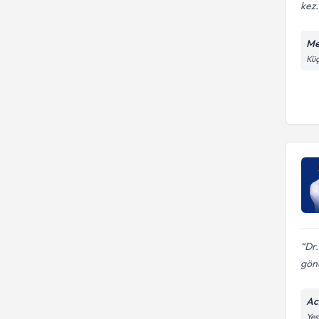
kez.
Me
Küç
Dr.
gönü
Ac
Yeş