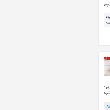
yapa
Me
Odu
eki
hem
A