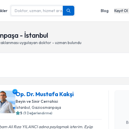
ikler
Blog
Kayıt Ol
npaşa - İstanbul
uzaklanması
uygulayan doktor - uzman bulundu
Randevu T
Op. Dr. Mu
Op. Dr. Mustafa Kakşi
Size bu uzm
Beyin ve Sinir Cerrahisi
hazırlandığ
İstanbul
, Gaziosmanpaşa
5
(
1
Değerlendirme)
E-posta Ad
B
bam Ali Rıza YILANCI adına paylaşmak isterim. Eyüp