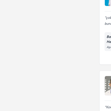
çok
bund
Ba
Ha
Aşı
Kon