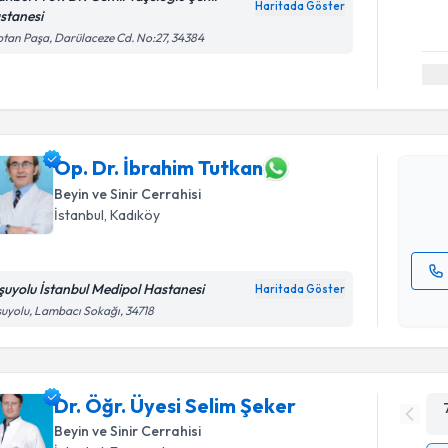
Haritada Göster
stanesi
tan Paşa, Darülaceze Cd. No:27, 34384
Randevu T
Op. Dr. İ
Size bu uzm
hazırlandığ
Op. Dr. İbrahim Tutkan
Beyin ve Sinir Cerrahisi
E-posta Ad
İstanbul
, Kadıköy
şuyolu İstanbul Medipol Hastanesi
Haritada Göster
Kişisel
uyolu, Lambacı Sokağı, 34718
okudum
işlenm
Dr. Öğr. Üyesi Selim Şeker
Beyin ve Sinir Cerrahisi