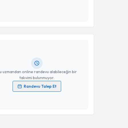
 ve kişisel verilerimin belirtilen kapsamda
esini kabul ediyorum.
akvimi Talebi
Takvim Talebini Gönder
tuğrul Pınar
için randevu takvimi talebi oluşturun.
andan randevu almanız için bir takvim
ında e-posta ile bilgilendireceğiz.
resiniz
u uzmandan online randevu alabileceğin bir
takvimi bulunmuyor.
Randevu Talep Et
 verilerimin işlenmesine ilişkin
Aydınlatma Metni
'ni
 ve kişisel verilerimin belirtilen kapsamda
esini kabul ediyorum.
Takvim Talebini Gönder