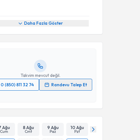
akvimi Talebi
Daha Fazla Göster
brahim Tutkan
için randevu takvimi talebi oluşturun.
andan randevu almanız için bir takvim
ında e-posta ile bilgilendireceğiz.
resiniz
Takvim mevcut değil.
0 (850) 811 32 74
Randevu Talep Et
 verilerimin işlenmesine ilişkin
Aydınlatma Metni
'ni
 ve kişisel verilerimin belirtilen kapsamda
esini kabul ediyorum.
Takvim Talebini Gönder
7 Ağu
8 Ağu
9 Ağu
10 Ağu
Cum
Cmt
Paz
Pzt