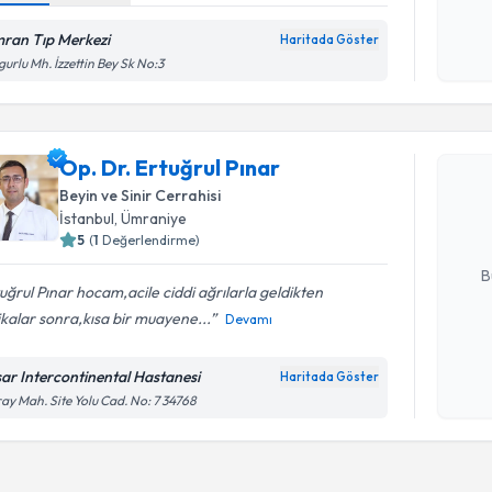
okudum
işlenm
ran Tıp Merkezi
Haritada Göster
gurlu Mh. İzzettin Bey Sk No:3
Randevu T
Op. Dr. Er
Op. Dr. Ertuğrul Pınar
Size bu uzm
Beyin ve Sinir Cerrahisi
hazırlandığ
İstanbul
, Ümraniye
5
(
1
Değerlendirme)
E-posta Ad
B
uğrul Pınar hocam,acile ciddi ağrılarla geldikten
kalar sonra,kısa bir muayene...
Devamı
Kişisel
okudum
sar Intercontinental Hastanesi
Haritada Göster
işlenm
ay Mah. Site Yolu Cad. No: 7 34768