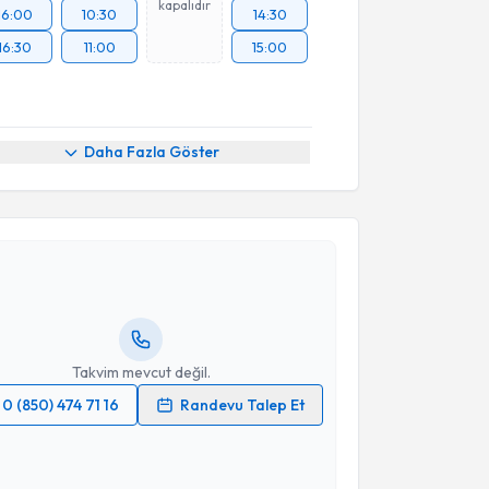
kapalıdır
16:00
10:30
14:30
16:30
11:00
15:00
Daha Fazla Göster
akvimi Talebi
Peker
için randevu takvimi talebi oluşturun. Size bu
ndevu almanız için bir takvim hazırlandığında e-
lgilendireceğiz.
resiniz
Takvim mevcut değil.
0 (850) 474 71 16
Randevu Talep Et
 verilerimin işlenmesine ilişkin
Aydınlatma Metni
'ni
 ve kişisel verilerimin belirtilen kapsamda
akvimi Talebi
esini kabul ediyorum.