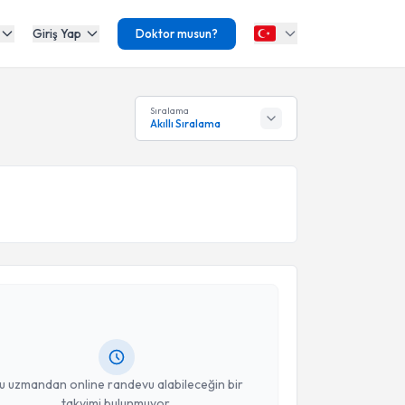
Giriş Yap
Doktor musun?
Sıralama
Akıllı Sıralama
akvimi Talebi
stafa Kakşi
için randevu takvimi talebi oluşturun.
andan randevu almanız için bir takvim
ında e-posta ile bilgilendireceğiz.
resiniz
u uzmandan online randevu alabileceğin bir
takvimi bulunmuyor.