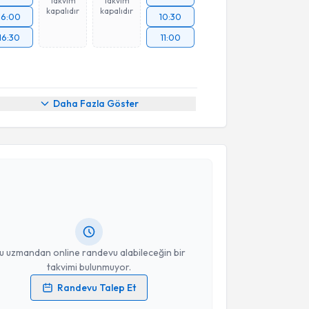
Takvim
Takvim
kapalıdır
kapalıdır
16:00
10:30
16:30
11:00
Daha Fazla Göster
akvimi Talebi
yhan Kara
için randevu takvimi talebi oluşturun. Size
 randevu almanız için bir takvim hazırlandığında e-
lgilendireceğiz.
resiniz
u uzmandan online randevu alabileceğin bir
takvimi bulunmuyor.
Randevu Talep Et
 verilerimin işlenmesine ilişkin
Aydınlatma Metni
'ni