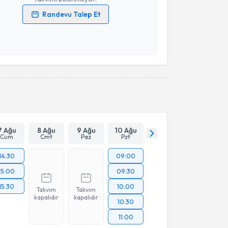
Randevu Talep Et
 verilerimin işlenmesine ilişkin
Aydınlatma Metni
'ni
 ve kişisel verilerimin belirtilen kapsamda
esini kabul ediyorum.
Takvim Talebini Gönder
7 Ağu
8 Ağu
9 Ağu
10 Ağu
Cum
Cmt
Paz
Pzt
14:30
09:00
15:00
09:30
15:30
10:00
Takvim
Takvim
kapalıdır
kapalıdır
10:30
11:00