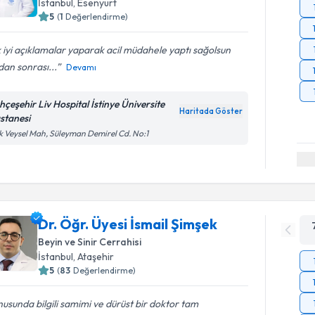
İstanbul
, Esenyurt
5
(
1
Değerlendirme)
 iyi açıklamalar yaparak acil müdahele yaptı sağolsun
an sonrası...
Devamı
hçeşehir Liv Hospital İstinye Üniversite
Haritada Göster
stanesi
k Veysel Mah, Süleyman Demirel Cd. No:1
Dr. Öğr. Üyesi İsmail Şimşek
Beyin ve Sinir Cerrahisi
İstanbul
, Ataşehir
5
(
83
Değerlendirme)
usunda bilgili samimi ve dürüst bir doktor tam