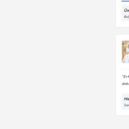
Üm
Bul
Ert
daki
Hi
Sar