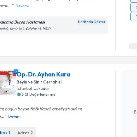
rak...
Devamı
dicana Bursa Hastanesi
Haritada Göster
nluk, İzmir Yolu Cd No: 41, 16110
Randevu T
Op. Dr. Ayhan Kara
Op. Dr. A
Beyin ve Sinir Cerrahisi
bu uzmandan
İstanbul
, Üsküdar
posta ile bi
5
(
3
Değerlendirme)
E-posta Ad
m bugün boyun fıtığı Kapalı ameliyatı oldum
B
...
Devamı
dres
1
Adres
2
Kişisel