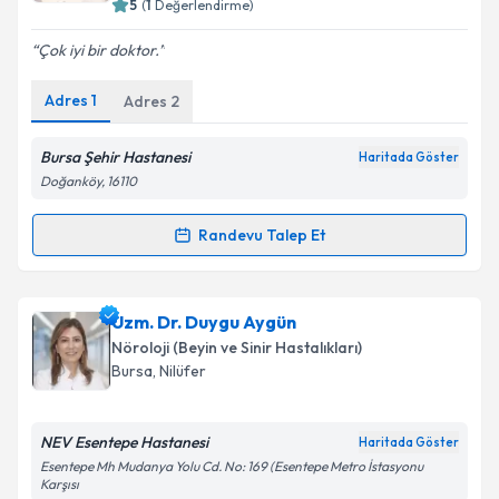
5
(
1
Değerlendirme)
E-posta Adresiniz
Çok iyi bir doktor.
Adres
1
Adres
2
Kişisel verilerimin işlenmesine ilişkin
Aydınlatma
Metni
'ni okudum ve kişisel verilerimin belirtilen
Bursa Şehir Hastanesi
Haritada Göster
kapsamda işlenmesini kabul ediyorum.
Doğanköy, 16110
Randevu Talep Et
Randevu Takvimi Talebi
Takvim Talebini Gönder
Uzm. Dr. Deniz Kamacı Şener
için randevu takvimi
Uzm. Dr. Duygu Aygün
talebi oluşturun. Size bu uzmandan randevu almanız
Nöroloji (Beyin ve Sinir Hastalıkları)
için bir takvim hazırlandığında e-posta ile
Bursa
, Nilüfer
bilgilendireceğiz.
E-posta Adresiniz
NEV Esentepe Hastanesi
Haritada Göster
Esentepe Mh Mudanya Yolu Cd. No: 169 (Esentepe Metro İstasyonu
Karşısı