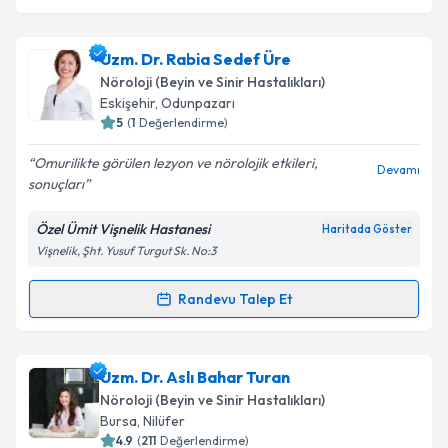
Uzm. Dr. Rabia Sedef Üre
Nöroloji (Beyin ve Sinir Hastalıkları)
Eskişehir
, Odunpazarı
5
(
1
Değerlendirme)
Omurilikte görülen lezyon ve nörolojik etkileri,
Devamı
sonuçları
Özel Ümit Vişnelik Hastanesi
Haritada Göster
Vişnelik, Şht. Yusuf Turgut Sk. No:3
Randevu Talep Et
Randevu Takvimi Talebi
Uzm. Dr. Rabia Sedef Üre
için randevu takvimi
Uzm. Dr. Aslı Bahar Turan
talebi oluşturun. Size bu uzmandan randevu almanız
Nöroloji (Beyin ve Sinir Hastalıkları)
için bir takvim hazırlandığında e-posta ile
Bursa
, Nilüfer
bilgilendireceğiz.
4.9
(
211
Değerlendirme)