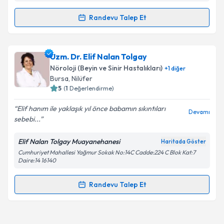
Randevu Talep Et
Kişisel verilerimin işlenmesine ilişkin
Aydınlatma
Randevu Takvimi Talebi
Metni
'ni okudum ve kişisel verilerimin belirtilen
kapsamda işlenmesini kabul ediyorum.
Uzm. Dr. Duygu Aygün
için randevu takvimi talebi
Uzm. Dr. Elif Nalan Tolgay
oluşturun. Size bu uzmandan randevu almanız için bir
Nöroloji (Beyin ve Sinir Hastalıkları)
+
1
diğer
Takvim Talebini Gönder
takvim hazırlandığında e-posta ile bilgilendireceğiz.
Bursa
, Nilüfer
5
(
1
Değerlendirme)
E-posta Adresiniz
Elif hanım ile yaklaşık yıl önce babamın sıkıntıları
Devamı
sebebi...
Elif Nalan Tolgay Muayanehanesi
Haritada Göster
Kişisel verilerimin işlenmesine ilişkin
Aydınlatma
Cumhuriyet Mahallesi Yağmur Sokak No:14C Cadde:224 C Blok Kat:7
Metni
'ni okudum ve kişisel verilerimin belirtilen
Daire:14 16140
kapsamda işlenmesini kabul ediyorum.
Randevu Talep Et
Randevu Takvimi Talebi
Takvim Talebini Gönder
Uzm. Dr. Elif Nalan Tolgay
için randevu takvimi