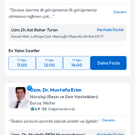
E-posta Adresiniz
Tavsiye üzerine ilk görüşmemiz İlk görüşmemiz
Devamı
olmasına rağmen çok...
Uzm.Dr.Aslı Bahar Turan
Haritada Göster
Konak Mah. Lefkoşe Cad. Mescioğlu Plaza No:54 Kat:3 D:11
Kişisel verilerimin işlenmesine ilişkin
Aydınlatma
Metni
'ni okudum ve kişisel verilerimin belirtilen
kapsamda işlenmesini kabul ediyorum.
En Yakın Saatler
17 Ağu
17 Ağu
17 Ağu
Daha Fazla
11:00
12:00
14:00
Takvim Talebini Gönder
Uzm. Dr. Mustafa Erim
Nöroloji (Beyin ve Sinir Hastalıkları)
Bursa
, Nilüfer
4.9
(
56
Değerlendirme)
Devamı
Tedavi sürecini ayrıntılı olarak anlatır ve ilgilidir.
Uzm. Dr. Mustafa ERİM Muayenehanesi
Haritada Göster