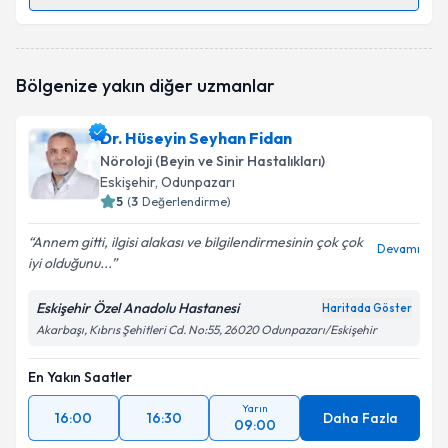
Randevu Takvimi Talebi
Uzm. Dr. Buket Kanat Niflioğlu
için randevu takvimi
Bölgenize yakın diğer uzmanlar
talebi oluşturun. Size bu uzmandan randevu almanız
için bir takvim hazırlandığında e-posta ile
bilgilendireceğiz.
Dr. Hüseyin Seyhan Fidan
Nöroloji (Beyin ve Sinir Hastalıkları)
E-posta Adresiniz
Eskişehir
, Odunpazarı
5
(
3
Değerlendirme)
Annem gitti, ilgisi alakası ve bilgilendirmesinin çok çok
Devamı
iyi olduğunu...
Kişisel verilerimin işlenmesine ilişkin
Aydınlatma
Metni
'ni okudum ve kişisel verilerimin belirtilen
kapsamda işlenmesini kabul ediyorum.
Eskişehir Özel Anadolu Hastanesi
Haritada Göster
Akarbaşı, Kıbrıs Şehitleri Cd. No:55, 26020 Odunpazarı/Eskişehir
Takvim Talebini Gönder
En Yakın Saatler
Yarın
16:00
16:30
Daha Fazla
09:00