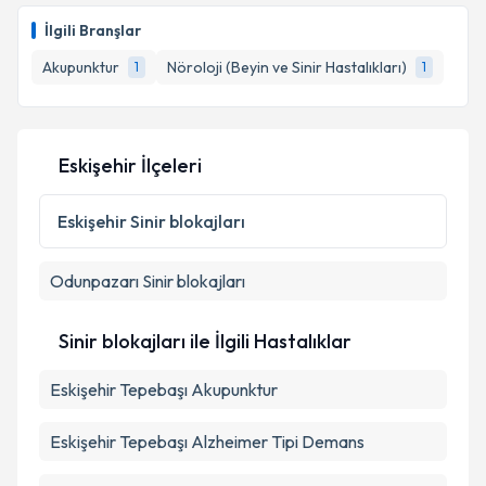
talebi oluşturun. Size bu uzmandan randevu almanız
İlgili Branşlar
için bir takvim hazırlandığında e-posta ile
bilgilendireceğiz.
Akupunktur
Nöroloji (Beyin ve Sinir Hastalıkları)
1
1
E-posta Adresiniz
Eskişehir İlçeleri
Kişisel verilerimin işlenmesine ilişkin
Aydınlatma
Eskişehir
Sinir blokajları
Metni
'ni okudum ve kişisel verilerimin belirtilen
kapsamda işlenmesini kabul ediyorum.
Odunpazarı
Sinir blokajları
Takvim Talebini Gönder
Sinir blokajları ile İlgili Hastalıklar
Eskişehir Tepebaşı Akupunktur
Eskişehir Tepebaşı Alzheimer Tipi Demans