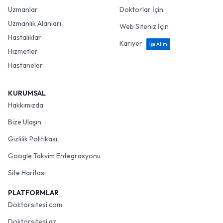
Uzmanlar
Doktorlar İçin
Uzmanlık Alanları
Web Siteniz İçin
Hastalıklar
Kariyer
İşe Alım
Hizmetler
Hastaneler
KURUMSAL
Hakkımızda
Bize Ulaşın
Gizlilik Politikası
Google Takvim Entegrasyonu
Site Haritası
PLATFORMLAR
Doktorsitesi.com
Doktorsitesi.az