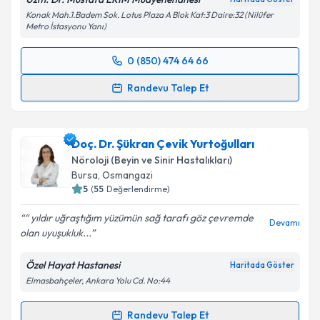
Konak Mah.1.Badem Sok. Lotus Plaza A Blok Kat:3 Daire:32 (Nilüfer
Metro İstasyonu Yanı)
0 (850) 474 64 66
Randevu Takvimi Talebi
Randevu Talep Et
Uzm. Dr. Mustafa Erim
için randevu takvimi talebi
oluşturun. Size bu uzmandan randevu almanız için bir
Doç. Dr. Şükran Çevik Yurtoğulları
takvim hazırlandığında e-posta ile bilgilendireceğiz.
Nöroloji (Beyin ve Sinir Hastalıkları)
E-posta Adresiniz
Bursa
, Osmangazi
5
(
55
Değerlendirme)
“ yıldır uğraştığım yüzümün sağ tarafı göz çevremde
Devamı
olan uyuşukluk...
Kişisel verilerimin işlenmesine ilişkin
Aydınlatma
Metni
'ni okudum ve kişisel verilerimin belirtilen
Özel Hayat Hastanesi
Haritada Göster
kapsamda işlenmesini kabul ediyorum.
Elmasbahçeler, Ankara Yolu Cd. No:44
Takvim Talebini Gönder
Randevu Talep Et