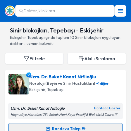
Doktor, klinik ara...
Sinir blokajları, Tepebaşı - Eskişehir
Eskişehir
Tepebaşı
içinde toplam
10
Sinir blokajları
uygulayan
doktor - uzman bulundu
Filtrele
Akıllı Sıralama
Uzm. Dr. Buket Kanat Niflioğlu
Nöroloji (Beyin ve Sinir Hastalıkları)
+
1
diğer
Eskişehir
, Tepebaşı
Uzm. Dr. Buket Kanat Niflioğlu
Haritada Göster
Hoşnudiye Mahallesi 734 Sokak No:4 Kaya Prestij B Blok Kat:5 Daire:17
Randevu Talep Et