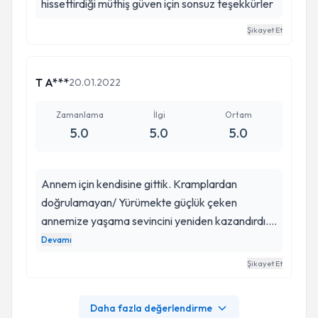
hissettirdiği müthiş güven için sonsuz teşekkürler
Şikayet Et
T A***
20.01.2022
Zamanlama
İlgi
Ortam
5.0
5.0
5.0
Annem için kendisine gittik. Kramplardan
doğrulamayan/ Yürümekte güçlük çeken
annemize yaşama sevincini yeniden kazandırdı.
şimdi Aile olarak çok huzurlu ve mutluyuz. Şükran
Devamı
Hocamızdan Allah razı olsun binlerce kez.
Şikayet Et
Ülkemiz için gerçekten böyle hekimlerimizin
olması büyük şans
Daha fazla değerlendirme