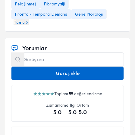
Felç (İnme)
Fibromyalji
Fronto - Temporal Demans
Genel Nöroloji
Tümü
Yorumlar
Görüş Ekle
★
★
★
★
★
Toplam
55
değerlendirme
Zamanlama
İlgi
Ortam
5.0
5.0
5.0