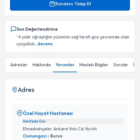
Randevu Talep Et
Son Değerlendirme
“4 yıldır uğraştığım yüzümün sağ tarafı göz çevremde olan
uyuşukluk...
devamı
Adresler
Hakkında
Yorumlar
Mesleki Bilgiler
Sorular
İçe
Adres
Özel Hayat Hastanesi
Haritada Gör
Elmasbahçeler, Ankara Yolu Cd. No:44
Osmangazi
Bursa
/