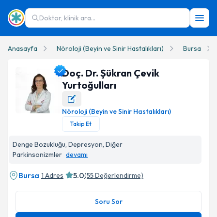
Doktor, klinik ara...
Anasayfa
Nöroloji (Beyin ve Sinir Hastalıkları)
Bursa
Doç. Dr. Şükran Çevik
Yurtoğulları
Nöroloji (Beyin ve Sinir Hastalıkları)
Doç. Dr. Şükran Çevik Yurtoğulları Profil Fotoğrafı
Takip Et
Denge Bozukluğu, Depresyon, Diğer
Parkinsonizmler
devamı
Bursa
5.0
1 Adres
(
55
Değerlendirme)
Soru Sor