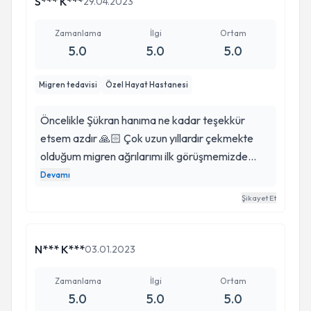
S*** K***
29.04.2023
gitmelerini tavsiye ederim samimi ilgili bilgili insanı
teşhis ve tedaviyle ilgili çok güzel aydınlatıyor
Zamanlama
İlgi
Ortam
5.0
5.0
5.0
alanında en iyisi diyebilirim
Migren tedavisi
Özel Hayat Hastanesi
Öncelikle Şükran hanıma ne kadar teşekkür
etsem azdır 🙏🏻 Çok uzun yıllardır çekmekte
olduğum migren ağrılarımı ilk görüşmemizde
koyduğu teşhis ve verdiği ilaç tedavisi ile çok aza
Devamı
indirmeyi başardı. Hayat konforumu inanılmaz
Şikayet Et
etkileyen migren ataklarım verdiği tedavi ile
inanılmaz azaldı. Tedavimin hala devam ediyor ,
sonuna kadar da kendisi ile devam etmeyi
N*** K***
03.01.2023
düşünüyorum. Sadece doğru teşhis ve tedavi
değil aynı zamanda Güler yüzü , açıklayıcı ve
Zamanlama
İlgi
Ortam
5.0
5.0
5.0
pozitif yaklaşımı ile doktor hanım gerçekten