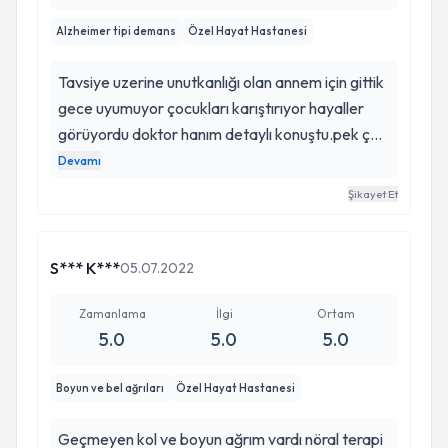
işinde çok profesyonel birisi , tekrar teşekkür
Alzheimer tipi demans
Özel Hayat Hastanesi
ederim herşey için , iyi ki varsınız 🙏🏻
Tavsiye uzerine unutkanlığı olan annem için gittik
gece uyumuyor çocukları karıştırıyor hayaller
görüyordu doktor hanım detaylı konuştu.pek çok
test yaptı unutkanlığınin düzeyini belirledi.
Devamı
Hastalığın seyri konusunda bilgilendirdi verdiği
Şikayet Et
ilaçlarla çok şükür annem çok daha iyi uykusu
düzene girdi. Artık hayal görmesi yok
unutkanlıklari azaldı Allah razı olsun çok teşekkür
S*** K***
05.07.2022
ederim doktor hanım 🙏🙏
Zamanlama
İlgi
Ortam
5.0
5.0
5.0
Boyun ve bel ağrıları
Özel Hayat Hastanesi
Geçmeyen kol ve boyun ağrım vardı nöral terapi