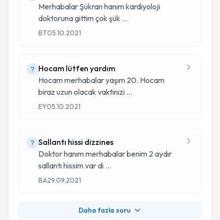
Merhabalar Şükran hanım kardiyoloji
doktoruna gittim çok şük
...
BT
05.10.2021
Hocam lütfen yardım
Hocam merhabalar yaşım 20. Hocam
biraz uzun olacak vaktinizi
...
EY
05.10.2021
Sallantı hissi dizzines
Doktor hanım merhabalar benim 2 aydır
sallantı hissim var di
...
BA
29.09.2021
Daha fazla soru