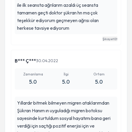
ile ilk seansta ağrılarım azaldı üç seansta
tamamen geçti doktor şükran hn ma çok
teşekkür ediyorum geçmeyen ağrısı olan
herkese tavsiye ediyorum
Şikayet Et
B*** Ç***
30.04.2022
Zamanlama
İlgi
Ortam
5.0
5.0
5.0
Yıllardır bitmek bilmeyen migren ataklarımdan
Şükran Hanım ın uyguladığı migren botoksu
sayesinde kurtuldum sosyal hayatımı bana geri
verdiği için saçtığı pozitif enerjisi için ve