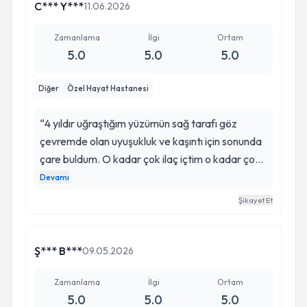
C*** Y***
11.06.2026
Zamanlama
İlgi
Ortam
5.0
5.0
5.0
Diğer
Özel Hayat Hastanesi
“4 yıldır uğraştığım yüzümün sağ tarafı göz
çevremde olan uyuşukluk ve kaşıntı için sonunda
çare buldum. O kadar çok ilaç içtim o kadar çok
tedavi gördüm ama hiç bir işe yaramadı.
Devamı
Umudumu kaybetmeye başlamışken hocamın
Şikayet Et
uyguladığı nöralterapi bana gerçekten iyi geldi.
Uzun zamandır bu kadar rahat hissetmemiştim.
İlgi, alaka ve samimiyeti için ayrıca teşekkür
Ş*** B***
09.05.2026
ederim. Kendimi çok daha iyi hissediyorum.
Gönül rahatlığıyla tavsiye ederim. 🌸”
Zamanlama
İlgi
Ortam
5.0
5.0
5.0