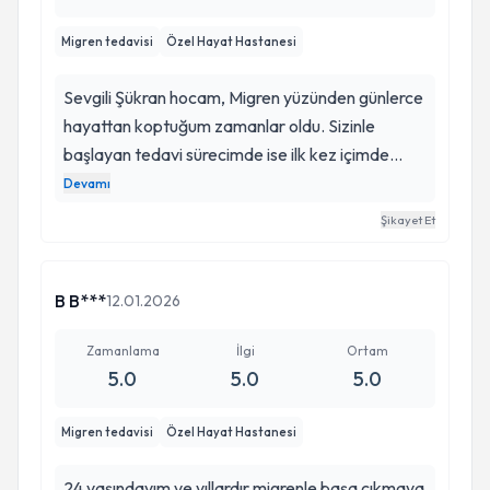
Migren tedavisi
Özel Hayat Hastanesi
Sevgili Şükran hocam, Migren yüzünden günlerce
hayattan koptuğum zamanlar oldu. Sizinle
başlayan tedavi sürecimde ise ilk kez içimde
gerçek bir umut oluştu. İlginiz, güler yüzünüz ve
Devamı
hastanıza verdiğiniz güven gerçekten çok
Şikayet Et
kıymetli. Kendimi sadece tedavi edilen biri gibi
değil, önemsenen biri gibi hissettim. Bu duyguyu
her doktor yaşatamıyor. Migren ağrılarının
B B***
12.01.2026
insanın hayatından ne kadar çok şey
götürdüğünü yaşayan bilir… Uzun zamandır
Zamanlama
İlgi
Ortam
5.0
5.0
5.0
denemediğim şey kalmamıştı. Ama sayesinde ilk
kez gerçekten anlaşılmış ve doğru yönlendirilmiş
Migren tedavisi
Özel Hayat Hastanesi
hissettim. Her kontrolde ilgisi, detaylı yaklaşımı
ve içtenliği bana çok güven verdi. Hastalarınıza
24 yaşındayım ve yıllardır migrenle başa çıkmaya