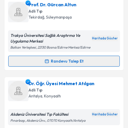
Dr. Kemallettin Acar
için randevu takvimi talebi
Prof. Dr. Gürcan Altun
Takvim Talebini Gönder
oluşturun. Size bu uzmandan randevu almanız için bir
Adli Tıp
takvim hazırlandığında e-posta ile bilgilendireceğiz.
Tekirdağ
,
Süleymanpaşa
E-posta Adresiniz
Trakya Üniversitesi Sağlık Araştırma Ve
Haritada Göster
Uygulama Merkezi
Balkan Yerleşkesi, 22130 Bosna/Edirne Merkez/Edirne
Kişisel verilerimin işlenmesine ilişkin
Aydınlatma
Metni
'ni okudum ve kişisel verilerimin belirtilen
Randevu Talep Et
Randevu Takvimi Talebi
kapsamda işlenmesini kabul ediyorum.
Prof. Dr. Gürcan Altun
için randevu takvimi talebi
Dr. Öğr. Üyesi Mehmet Atılgan
Takvim Talebini Gönder
oluşturun. Size bu uzmandan randevu almanız için bir
Adli Tıp
takvim hazırlandığında e-posta ile bilgilendireceğiz.
Antalya
,
Konyaaltı
E-posta Adresiniz
Akdeniz Üniversitesi Tıp Fakültesi
Haritada Göster
Pınarbaşı, Akdeniz Ünv., 07070 Konyaaltı/Antalya