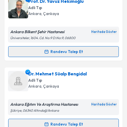
Prof. Dr. Coşkun Yorulmaz
için randevu takvimi
Prof. Dr. Yavuz Hekimoğlu
talebi oluşturun. Size bu uzmandan randevu almanız
Takvim Talebini Gönder
Adli Tıp
için bir takvim hazırlandığında e-posta ile
Ankara
,
Çankaya
bilgilendireceğiz.
E-posta Adresiniz
Ankara Bilkent Şehir Hastanesi
Haritada Göster
Üniversiteler, 1604. Cd. No:9 D:No:9, 06800
Randevu Talep Et
Randevu Takvimi Talebi
Kişisel verilerimin işlenmesine ilişkin
Aydınlatma
Metni
'ni okudum ve kişisel verilerimin belirtilen
kapsamda işlenmesini kabul ediyorum.
Prof. Dr. Yavuz Hekimoğlu
için randevu takvimi
Dr. Mehmet Süalp Bengidal
talebi oluşturun. Size bu uzmandan randevu almanız
Adli Tıp
için bir takvim hazırlandığında e-posta ile
Takvim Talebini Gönder
Ankara
,
Çankaya
bilgilendireceğiz.
E-posta Adresiniz
Ankara Eğıtım Ve Araştirma Hastanesı
Haritada Göster
Şükriye, 06340 Altındağ/Ankara
Randevu Talep Et