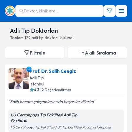
Doktor, klinik ara...
Adli Tıp Doktorları
Toplam
129
adli tıp doktoru
bulundu.
Filtrele
Akıllı Sıralama
Prof. Dr. Salih Cengiz
Adli Tıp
İstanbul
4.3
(
2
Değerlendirme)
Salih hocam çalışmalarınızda başarılar dilerim
İ.Ü Cerrahpaşa Tıp Fakültesi Adli Tıp
Enstitüsü
İ.Ü Cerrahpaşa Tıp Fakültesi Adli Tıp Enstitüsü Kocamustafapaşa