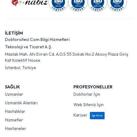
İLETİŞİM
Doktorsitesi Com Bilgi Hizmetleri
Teknoloji ve Ticaret A.Ş.
Maslak Mah. Ahi Evran Cd. A.O.S 55 Sokak No:2 Aksoy Plaza Giriş
Kat Kolektif House
İstanbul, Türkiye
SAĞLIK
PROFESYONELLER
Uzmanlar
Doktorlar İçin
Uzmanlık Alanları
Web Siteniz İçin
Hastalıklar
Kariyer
İşe Alım
Hizmetler
Hastaneler