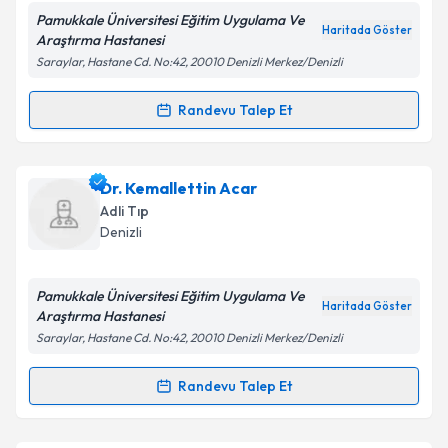
Pamukkale Üniversitesi Eğitim Uygulama Ve
Haritada Göster
Araştırma Hastanesi
Saraylar, Hastane Cd. No:42, 20010 Denizli Merkez/Denizli
Kişisel verilerimin işlenmesine ilişkin
Aydınlatma
Metni
'ni okudum ve kişisel verilerimin belirtilen
Randevu Talep Et
Randevu Takvimi Talebi
kapsamda işlenmesini kabul ediyorum.
Doç. Dr. Ayşe Kurtuluş
için randevu takvimi talebi
Dr. Kemallettin Acar
Takvim Talebini Gönder
oluşturun. Size bu uzmandan randevu almanız için bir
Adli Tıp
takvim hazırlandığında e-posta ile bilgilendireceğiz.
Denizli
E-posta Adresiniz
Pamukkale Üniversitesi Eğitim Uygulama Ve
Haritada Göster
Araştırma Hastanesi
Saraylar, Hastane Cd. No:42, 20010 Denizli Merkez/Denizli
Kişisel verilerimin işlenmesine ilişkin
Aydınlatma
Metni
'ni okudum ve kişisel verilerimin belirtilen
Randevu Talep Et
Randevu Takvimi Talebi
kapsamda işlenmesini kabul ediyorum.