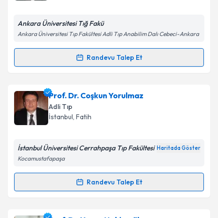
E-posta Adresiniz
Ankara Üniversitesi Tığ Fakü
Ankara Üniversitesi Tıp Fakültesi Adli Tıp Anabilim Dalı Cebeci-Ankara
Kişisel verilerimin işlenmesine ilişkin
Aydınlatma
Randevu Talep Et
Randevu Takvimi Talebi
Metni
'ni okudum ve kişisel verilerimin belirtilen
kapsamda işlenmesini kabul ediyorum.
Prof. Dr. Yaşar Bilge
için randevu takvimi talebi
Prof. Dr. Coşkun Yorulmaz
oluşturun. Size bu uzmandan randevu almanız için bir
Takvim Talebini Gönder
Adli Tıp
takvim hazırlandığında e-posta ile bilgilendireceğiz.
İstanbul
,
Fatih
E-posta Adresiniz
İstanbul Üniversitesi Cerrahpaşa Tıp Fakültesi
Haritada Göster
Kocamustafapaşa
Kişisel verilerimin işlenmesine ilişkin
Aydınlatma
Randevu Talep Et
Randevu Takvimi Talebi
Metni
'ni okudum ve kişisel verilerimin belirtilen
kapsamda işlenmesini kabul ediyorum.