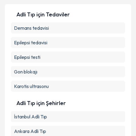
Kişisel verilerimin işlenmesine ilişkin
Aydınlatma
Adli Tıp
için Tedaviler
Metni
'ni okudum ve kişisel verilerimin belirtilen
kapsamda işlenmesini kabul ediyorum.
Demans tedavisi
Epilepsi tedavisi
Takvim Talebini Gönder
Epilepsi testi
Gon blokajı
Karotis ultrasonu
Adli Tıp
için Şehirler
İstanbul
Adli Tıp
Ankara
Adli Tıp