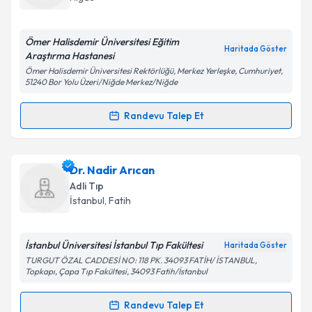
E-posta Adresiniz
Ömer Halisdemir Üniversitesi Eğitim
Haritada Göster
Araştırma Hastanesi
Ömer Halisdemir Üniversitesi Rektörlüğü, Merkez Yerleşke, Cumhuriyet,
51240 Bor Yolu Üzeri/Niğde Merkez/Niğde
Kişisel verilerimin işlenmesine ilişkin
Aydınlatma
Metni
'ni okudum ve kişisel verilerimin belirtilen
Randevu Talep Et
kapsamda işlenmesini kabul ediyorum.
Randevu Takvimi Talebi
Takvim Talebini Gönder
Uzm. Dr. Kemal Yavuz İmre
için randevu takvimi
Dr. Nadir Arıcan
talebi oluşturun. Size bu uzmandan randevu almanız
Adli Tıp
için bir takvim hazırlandığında e-posta ile
İstanbul
,
Fatih
bilgilendireceğiz.
E-posta Adresiniz
İstanbul Üniversitesi İstanbul Tıp Fakültesi
Haritada Göster
TURGUT ÖZAL CADDESİ NO: 118 PK. 34093 FATİH/ İSTANBUL,
Topkapı, Çapa Tıp Fakültesi, 34093 Fatih/İstanbul
Randevu Talep Et
Kişisel verilerimin işlenmesine ilişkin
Aydınlatma