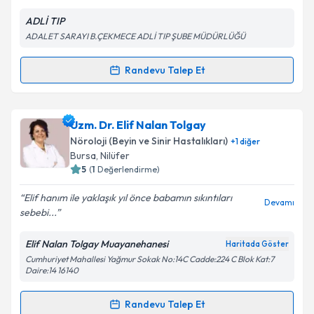
E-posta Adresiniz
ADLİ TIP
ADALET SARAYI B.ÇEKMECE ADLİ TIP ŞUBE MÜDÜRLÜĞÜ
Kişisel verilerimin işlenmesine ilişkin
Aydınlatma
Randevu Talep Et
Randevu Takvimi Talebi
Metni
'ni okudum ve kişisel verilerimin belirtilen
kapsamda işlenmesini kabul ediyorum.
Uzm. Dr. Hilmi Kasar
için randevu takvimi talebi
Uzm. Dr. Elif Nalan Tolgay
oluşturun. Size bu uzmandan randevu almanız için bir
Takvim Talebini Gönder
Nöroloji (Beyin ve Sinir Hastalıkları)
+
1
diğer
takvim hazırlandığında e-posta ile bilgilendireceğiz.
Bursa
,
Nilüfer
5
(
1
Değerlendirme)
E-posta Adresiniz
Elif hanım ile yaklaşık yıl önce babamın sıkıntıları
Devamı
sebebi...
Elif Nalan Tolgay Muayanehanesi
Haritada Göster
Kişisel verilerimin işlenmesine ilişkin
Aydınlatma
Cumhuriyet Mahallesi Yağmur Sokak No:14C Cadde:224 C Blok Kat:7
Metni
'ni okudum ve kişisel verilerimin belirtilen
Daire:14 16140
kapsamda işlenmesini kabul ediyorum.
Randevu Talep Et
Randevu Takvimi Talebi