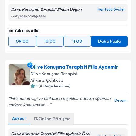
Dil ve Konuşma Terapisti Sinem Uygun
Haritada Göster
Gökçebey/Zonguldak
En Yakın Saatler
09:00
10:00
11:00
Daha Fazla
Dil ve Konuşma Terapisti Filiz Aydemir
Dil ve Konuşma Terapisi
Ankara
,
Çankaya
5
(
9
Değerlendirme)
Filiz hocam ilgi ve alakasına teşekkür ederim oğlumun
Devamı
sadece konuşmasını...
Adres
1
Online Görüşme
Dil ve Konuşma Terapisti Filiz Aydemir Özel