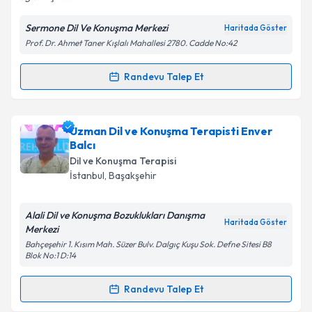
Kişisel verilerimin işlenmesine ilişkin
Aydınlatma
Sermone Dil Ve Konuşma Merkezi
Haritada Göster
Metni
'ni okudum ve kişisel verilerimin belirtilen
Prof. Dr. Ahmet Taner Kışlalı Mahallesi 2780. Cadde No:42
kapsamda işlenmesini kabul ediyorum.
Randevu Talep Et
Randevu Takvimi Talebi
Takvim Talebini Gönder
Dil ve Konuşma Terapisti Dilan Mertoğlu
için
Uzman Dil ve Konuşma Terapisti Enver
randevu takvimi talebi oluşturun. Size bu uzmandan
Balcı
randevu almanız için bir takvim hazırlandığında e-
Dil ve Konuşma Terapisi
posta ile bilgilendireceğiz.
İstanbul
,
Başakşehir
E-posta Adresiniz
Alali Dil ve Konuşma Bozuklukları Danışma
Haritada Göster
Merkezi
Bahçeşehir 1. Kısım Mah. Süzer Bulv. Dalgıç Kuşu Sok. Defne Sitesi B8
Blok No:1 D:14
Kişisel verilerimin işlenmesine ilişkin
Aydınlatma
Metni
'ni okudum ve kişisel verilerimin belirtilen
Randevu Talep Et
Randevu Takvimi Talebi
kapsamda işlenmesini kabul ediyorum.