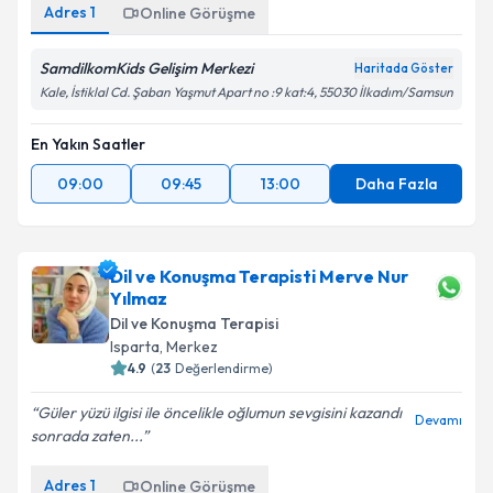
Adres
1
Online Görüşme
SamdilkomKids Gelişim Merkezi
Haritada Göster
Kale, İstiklal Cd. Şaban Yaşmut Apart no :9 kat:4, 55030 İlkadım/Samsun
En Yakın Saatler
09:00
09:45
13:00
Daha Fazla
Dil ve Konuşma Terapisti Merve Nur
Yılmaz
Dil ve Konuşma Terapisi
Isparta
,
Merkez
4.9
(
23
Değerlendirme)
Güler yüzü ilgisi ile öncelikle oğlumun sevgisini kazandı
Devamı
sonrada zaten...
Adres
1
Online Görüşme