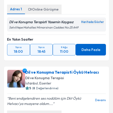
Adres
1
Online Görüşme
Dil ve Konuşma Terapisti Yasemin Kaygısız
Haritada Göster
Selvilitepe Mahallesi Mimarsinan Caddesi No:25 A49
En Yakın Saatler
Yarın
Yarın
9 Ağu
Daha Fazla
18:00
18:45
11:00
Dil ve Konuşma Terapisti Öykü Helvacı
Dil ve Konuşma Terapisi
İstanbul
,
Esenler
5
(
8
Değerlendirme)
Beni endişelendiren ses nodülüm için Dkt Öykü
Devamı
Helvacı'ya muayene oldum....