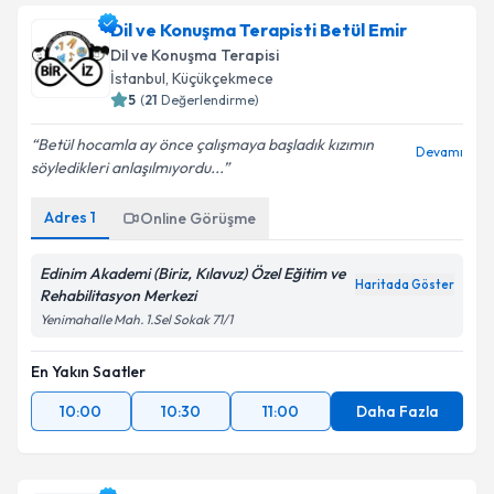
Dil ve Konuşma Terapisti Betül Emir
Dil ve Konuşma Terapisi
İstanbul
,
Küçükçekmece
5
(
21
Değerlendirme)
Betül hocamla ay önce çalışmaya başladık kızımın
Devamı
söyledikleri anlaşılmıyordu...
Adres
1
Online Görüşme
Edinim Akademi (Biriz, Kılavuz) Özel Eğitim ve
Haritada Göster
Rehabilitasyon Merkezi
Yenimahalle Mah. 1.Sel Sokak 71/1
En Yakın Saatler
10:00
10:30
11:00
Daha Fazla