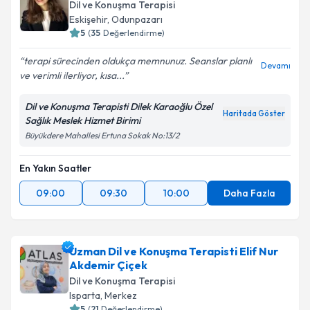
Dil ve Konuşma Terapisi
Eskişehir
,
Odunpazarı
5
(
35
Değerlendirme)
terapi sürecinden oldukça memnunuz. Seanslar planlı
Devamı
ve verimli ilerliyor, kısa...
Dil ve Konuşma Terapisti Dilek Karaoğlu Özel
Haritada Göster
Sağlık Meslek Hizmet Birimi
Büyükdere Mahallesi Ertuna Sokak No:13/2
En Yakın Saatler
09:00
09:30
10:00
Daha Fazla
Uzman Dil ve Konuşma Terapisti Elif Nur
Akdemir Çiçek
Dil ve Konuşma Terapisi
Isparta
,
Merkez
5
(
21
Değerlendirme)