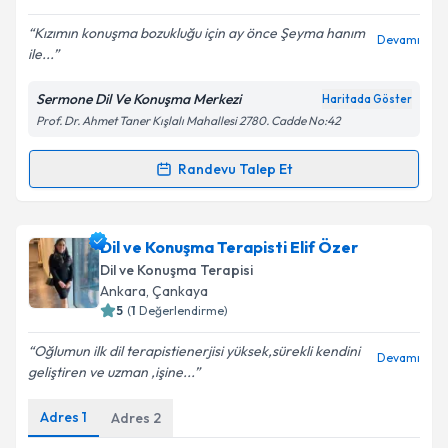
E-posta Adresiniz
Kızımın konuşma bozukluğu için ay önce Şeyma hanım
Devamı
ile...
Sermone Dil Ve Konuşma Merkezi
Haritada Göster
Prof. Dr. Ahmet Taner Kışlalı Mahallesi 2780. Cadde No:42
Kişisel verilerimin işlenmesine ilişkin
Aydınlatma
Metni
'ni okudum ve kişisel verilerimin belirtilen
kapsamda işlenmesini kabul ediyorum.
Randevu Talep Et
Randevu Takvimi Talebi
Takvim Talebini Gönder
Dil ve Konuşma Terapisti Şeyma Nur Şen
için
Dil ve Konuşma Terapisti Elif Özer
randevu takvimi talebi oluşturun. Size bu uzmandan
Dil ve Konuşma Terapisi
randevu almanız için bir takvim hazırlandığında e-
Ankara
,
Çankaya
posta ile bilgilendireceğiz.
5
(
1
Değerlendirme)
E-posta Adresiniz
Oğlumun ilk dil terapistienerjisi yüksek,sürekli kendini
Devamı
geliştiren ve uzman ,işine...
Adres
1
Adres
2
Kişisel verilerimin işlenmesine ilişkin
Aydınlatma