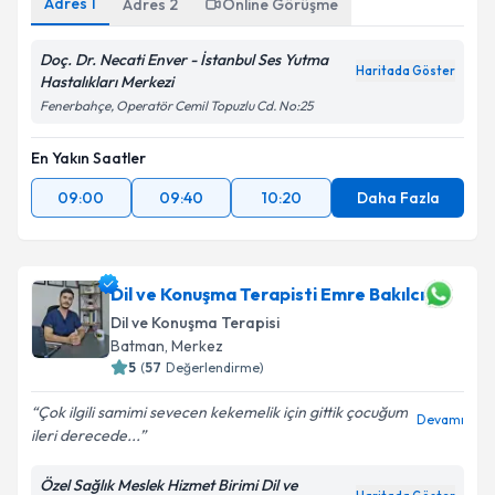
Adres
1
Adres
2
Online Görüşme
Doç. Dr. Necati Enver - İstanbul Ses Yutma
Haritada Göster
Hastalıkları Merkezi
Fenerbahçe, Operatör Cemil Topuzlu Cd. No:25
En Yakın Saatler
09:00
09:40
10:20
Daha Fazla
Dil ve Konuşma Terapisti Emre Bakılcı
Dil ve Konuşma Terapisi
Batman
,
Merkez
5
(
57
Değerlendirme)
Çok ilgili samimi sevecen kekemelik için gittik çocuğum
Devamı
ileri derecede...
Özel Sağlık Meslek Hizmet Birimi Dil ve