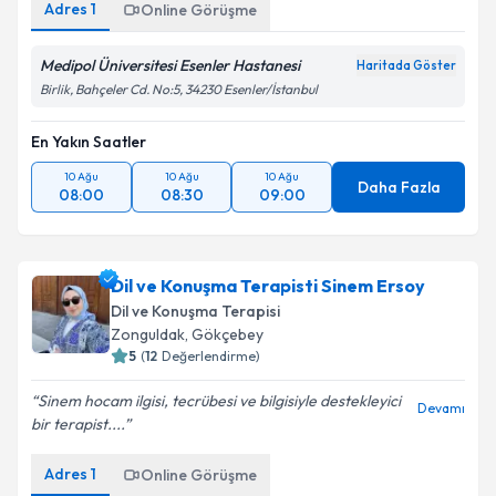
Adres
1
Online Görüşme
Medipol Üniversitesi Esenler Hastanesi
Haritada Göster
Birlik, Bahçeler Cd. No:5, 34230 Esenler/İstanbul
En Yakın Saatler
10 Ağu
10 Ağu
10 Ağu
Daha Fazla
08:00
08:30
09:00
Dil ve Konuşma Terapisti Sinem Ersoy
Dil ve Konuşma Terapisi
Zonguldak
,
Gökçebey
5
(
12
Değerlendirme)
Sinem hocam ilgisi, tecrübesi ve bilgisiyle destekleyici
Devamı
bir terapist....
Adres
1
Online Görüşme