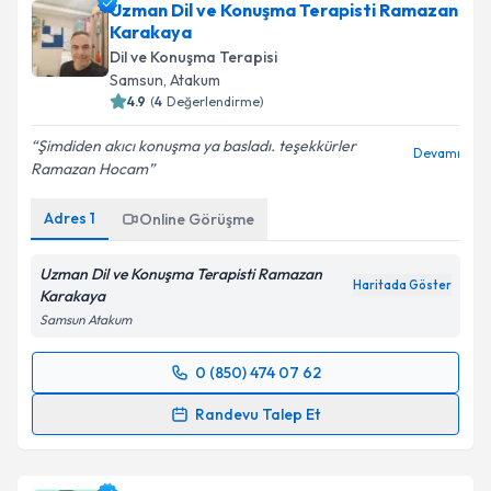
Uzman Dil ve Konuşma Terapisti Ramazan
Karakaya
Dil ve Konuşma Terapisi
Samsun
,
Atakum
4.9
(
4
Değerlendirme)
Şimdiden akıcı konuşma ya basladı. teşekkürler
Devamı
Ramazan Hocam
Adres
1
Online Görüşme
Uzman Dil ve Konuşma Terapisti Ramazan
Haritada Göster
Karakaya
Samsun Atakum
0 (850) 474 07 62
Randevu Takvimi Talebi
Randevu Talep Et
Uzman Dil ve Konuşma Terapisti Ramazan
Karakaya
için randevu takvimi talebi oluşturun. Size