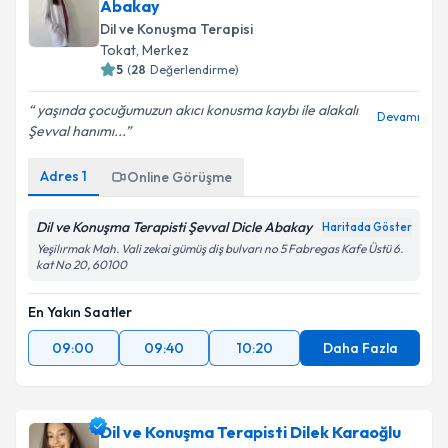
Abakay
Dil ve Konuşma Terapisi
Tokat
,
Merkez
5
(
28
Değerlendirme)
yaşında çocuğumuzun akıcı konusma kaybı ile alakalı
Devamı
Şevval hanımı...
Adres
1
Online Görüşme
Dil ve Konuşma Terapisti Şevval Dicle Abakay
Haritada Göster
Yeşilırmak Mah. Vali zekai gümüş diş bulvarı no 5 Fabregas Kafe Üstü 6.
kat No 20, 60100
En Yakın Saatler
09:00
09:40
10:20
Daha Fazla
Dil ve Konuşma Terapisti Dilek Karaoğlu