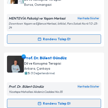
posta ile bilgilendireceğiz.
Bursa
,
Osmangazi
E-posta Adresiniz
MENTEVİA Psikoloji ve Yaşam Merkezi
Haritada Göster
Downtown Yaşam ve Eğlence Merkezi, İstiklal, Pars Sokak No:4/1 D :23-
24
Kişisel verilerimin işlenmesine ilişkin
Aydınlatma
Randevu Talep Et
Randevu Takvimi Talebi
Metni
'ni okudum ve kişisel verilerimin belirtilen
kapsamda işlenmesini kabul ediyorum.
Dil ve Konuşma Terapisti Beyda Nur Mestan
için
Prof. Dr. Bülent Gündüz
Takvim Talebini Gönder
randevu takvimi talebi oluşturun. Size bu uzmandan
Dil ve Konuşma Terapisi
randevu almanız için bir takvim hazırlandığında e-
Ankara
,
Çankaya
posta ile bilgilendireceğiz.
5
(
1
Değerlendirme)
E-posta Adresiniz
Prof. Dr. Bülent Gündüz
Haritada Göster
Yücetepe Mahallesi Akdeniz Caddesi No:35
Randevu Talep Et
Randevu Takvimi Talebi
Kişisel verilerimin işlenmesine ilişkin
Aydınlatma