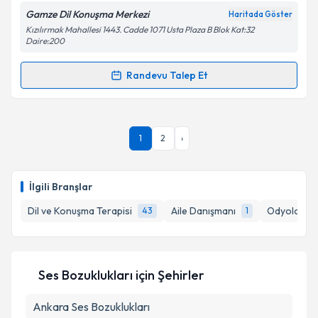
Metni
'ni okudum ve kişisel verilerimin belirtilen
Gamze Dil Konuşma Merkezi
Haritada Göster
kapsamda işlenmesini kabul ediyorum.
Kızılırmak Mahallesi 1443. Cadde 1071 Usta Plaza B Blok Kat:32
Daire:200
Takvim Talebini Gönder
Randevu Talep Et
Randevu Takvimi Talebi
Dil ve Konuşma Terapisti Elif Özer
için randevu
1
2
›
takvimi talebi oluşturun. Size bu uzmandan randevu
almanız için bir takvim hazırlandığında e-posta ile
bilgilendireceğiz.
İlgili Branşlar
E-posta Adresiniz
Dil ve Konuşma Terapisi
Aile Danışmanı
Odyoloji
43
1
1
Kişisel verilerimin işlenmesine ilişkin
Aydınlatma
Ses Bozuklukları
için Şehirler
Metni
'ni okudum ve kişisel verilerimin belirtilen
kapsamda işlenmesini kabul ediyorum.
Ankara
Ses Bozuklukları