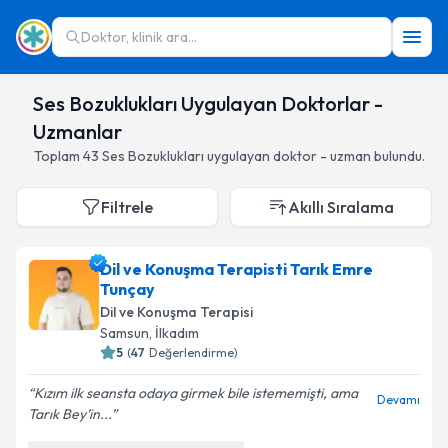
Doktor, klinik ara...
Ses Bozuklukları Uygulayan Doktorlar -
Uzmanlar
Toplam
43
Ses Bozuklukları
uygulayan doktor - uzman bulundu.
Filtrele
Akıllı Sıralama
Dil ve Konuşma Terapisti Tarık Emre
Tunçay
Dil ve Konuşma Terapisi
Samsun
,
İlkadım
5
(
47
Değerlendirme)
Kızım ilk seansta odaya girmek bile istememişti, ama
Devamı
Tarık Bey’in...