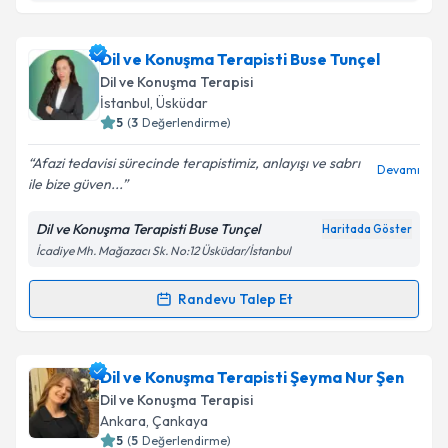
Metni
'ni okudum ve kişisel verilerimin belirtilen
kapsamda işlenmesini kabul ediyorum.
Prof. Dr. Bülent Gündüz
için randevu takvimi talebi
Dil ve Konuşma Terapisti Buse Tunçel
oluşturun. Size bu uzmandan randevu almanız için bir
Dil ve Konuşma Terapisi
Takvim Talebini Gönder
takvim hazırlandığında e-posta ile bilgilendireceğiz.
İstanbul
,
Üsküdar
5
(
3
Değerlendirme)
E-posta Adresiniz
Afazi tedavisi sürecinde terapistimiz, anlayışı ve sabrı
Devamı
ile bize güven...
Dil ve Konuşma Terapisti Buse Tunçel
Haritada Göster
Kişisel verilerimin işlenmesine ilişkin
Aydınlatma
İcadiye Mh. Mağazacı Sk. No:12 Üsküdar/İstanbul
Metni
'ni okudum ve kişisel verilerimin belirtilen
kapsamda işlenmesini kabul ediyorum.
Randevu Talep Et
Randevu Takvimi Talebi
Takvim Talebini Gönder
Dil ve Konuşma Terapisti Buse Tunçel
için randevu
Dil ve Konuşma Terapisti Şeyma Nur Şen
takvimi talebi oluşturun. Size bu uzmandan randevu
Dil ve Konuşma Terapisi
almanız için bir takvim hazırlandığında e-posta ile
Ankara
,
Çankaya
bilgilendireceğiz.
5
(
5
Değerlendirme)