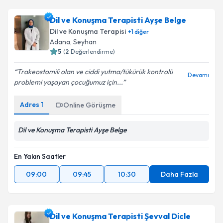
Dil ve Konuşma Terapisti Ayşe Belge
Dil ve Konuşma Terapisi
+
1
diğer
Adana
,
Seyhan
5
(
2
Değerlendirme)
Trakeostomili olan ve ciddi yutma/tükürük kontrolü
Devamı
problemi yaşayan çocuğumuz için...
Adres
1
Online Görüşme
Dil ve Konuşma Terapisti Ayşe Belge
En Yakın Saatler
09:00
09:45
10:30
Daha Fazla
Dil ve Konuşma Terapisti Şevval Dicle