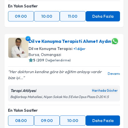
En Yakın Saatler
09:00
10:00
11:00
Daha Fazla
Dil ve Konuşma Terapisti Ahmet Aydın
Dil ve Konuşma Terapisi
+
1
diğer
Bursa
,
Osmangazi
5
(
209
Değerlendirme)
Her doktorun kendine göre bir eğitim anlayışı vardır
Devamı
bize iyi...
Terapi Atölyesi
Haritada Göster
Bağlarbaşı Mahallesi, Nişan Sokak No:3 Evke Opus Plaza D:20 K:5
En Yakın Saatler
08:00
09:00
10:00
Daha Fazla