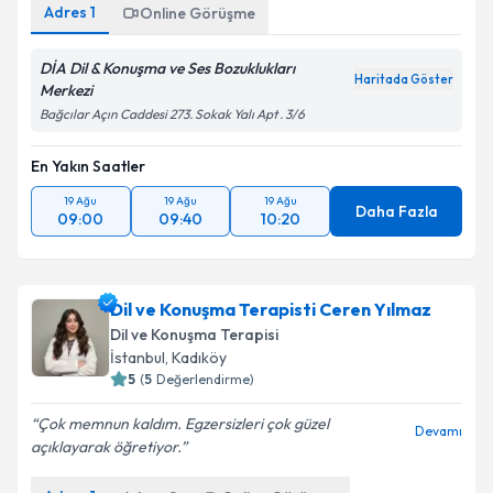
Adres
1
Online Görüşme
DİA Dil & Konuşma ve Ses Bozuklukları
Haritada Göster
Merkezi
Bağcılar Açın Caddesi 273. Sokak Yalı Apt . 3/6
En Yakın Saatler
19 Ağu
19 Ağu
19 Ağu
Daha Fazla
09:00
09:40
10:20
Dil ve Konuşma Terapisti Ceren Yılmaz
Dil ve Konuşma Terapisi
İstanbul
,
Kadıköy
5
(
5
Değerlendirme)
Çok memnun kaldım. Egzersizleri çok güzel
Devamı
açıklayarak öğretiyor.