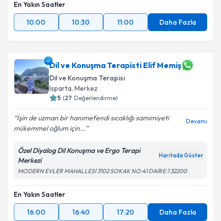
En Yakın Saatler
10:00
10:30
11:00
Daha Fazla
Dil ve Konuşma Terapisti Elif Memiş
Dil ve Konuşma Terapisi
Isparta
,
Merkez
5
(
27
Değerlendirme)
İşin de uzman bir hanımefendi sıcaklığı samimiyeti
Devamı
mükemmel oğlum için...
Özel Diyalog Dil Konuşma ve Ergo Terapi
Haritada Göster
Merkezi
MODERN EVLER MAHALLESİ 3102 SOKAK NO:41 DAİRE:1 32200
En Yakın Saatler
16:00
16:40
17:20
Daha Fazla