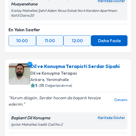
Haritada Göster
Muayenehane
Kızılay Mahallesi Şehit Adem Yavuz Sokak No:4 Kardam Apartmanı
Kat:5 Daire:20
En Yakın Saatler
10:00
11:00
12:00
Daha Fazla
Dil ve Konuşma Terapisti Serdar Sipahi
Dil ve Konuşma Terapisi
Ankara
,
Yenimahalle
5
(
35
Değerlendirme)
Kurum düzgün, Serdar hocam da başarılı tavsiye
Devamı
ederim.
Başkent Dil Konuşma
Haritada Göster
Işınlar Mahallesi İvedik Cad No:2