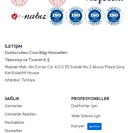
İLETİŞİM
Doktorsitesi Com Bilgi Hizmetleri
Teknoloji ve Ticaret A.Ş.
Maslak Mah. Ahi Evran Cd. A.O.S 55 Sokak No:2 Aksoy Plaza Giriş
Kat Kolektif House
İstanbul, Türkiye
SAĞLIK
PROFESYONELLER
Uzmanlar
Doktorlar İçin
Uzmanlık Alanları
Web Siteniz İçin
Hastalıklar
Kariyer
İşe Alım
Hizmetler