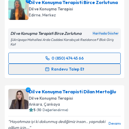
Dil ve Konuşma Terapisti Birce Zorlutuna
bu uzmandan randevu almanız için bir takvim
hazırlandığında e-posta ile bilgilendireceğiz.
Dil ve Konuşma Terapisi
Edirne
,
Merkez
E-posta Adresiniz
Dil ve Konuşma Terapisti Birce Zorlutuna
Haritada Göster
Şükrüpaşa Mahallesi Arda Caddesi Karabıçak Rezidance F Blok Giriş
Kat
Kişisel verilerimin işlenmesine ilişkin
Aydınlatma
Metni
'ni okudum ve kişisel verilerimin belirtilen
0 (850) 474 45 66
kapsamda işlenmesini kabul ediyorum.
Randevu Takvimi Talebi
Randevu Talep Et
Takvim Talebini Gönder
Dil ve Konuşma Terapisti Birce Zorlutuna
için
randevu takvimi talebi oluşturun. Size bu uzmandan
Dil ve Konuşma Terapisti Dilan Mertoğlu
randevu almanız için bir takvim hazırlandığında e-
posta ile bilgilendireceğiz.
Dil ve Konuşma Terapisi
Ankara
,
Çankaya
E-posta Adresiniz
5
(
10
Değerlendirme)
Hayatımıza iyi ki dokunmuş dediğimiz insan.. yaşındaki
Devamı
oğlum için...