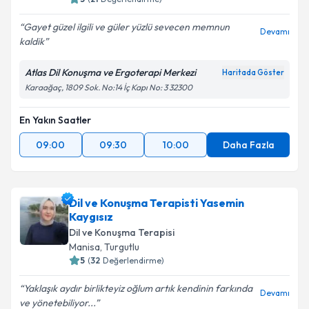
Gayet güzel ilgili ve güler yüzlü sevecen memnun
Devamı
kaldik
Atlas Dil Konuşma ve Ergoterapi Merkezi
Haritada Göster
Karaağaç, 1809 Sok. No:14 İç Kapı No: 3 32300
En Yakın Saatler
09:00
09:30
10:00
Daha Fazla
Dil ve Konuşma Terapisti Yasemin
Kaygısız
Dil ve Konuşma Terapisi
Manisa
,
Turgutlu
5
(
32
Değerlendirme)
Yaklaşık aydır birlikteyiz oğlum artık kendinin farkında
Devamı
ve yönetebiliyor...