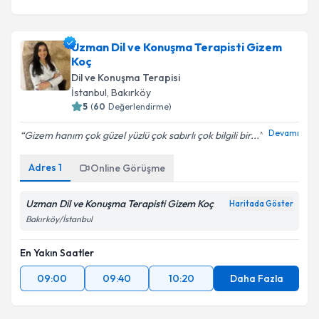
Uzman Dil ve Konuşma Terapisti Gizem
Koç
Dil ve Konuşma Terapisi
İstanbul
,
Bakırköy
5
(
60
Değerlendirme)
Devamı
Gizem hanım çok güzel yüzlü çok sabırlı çok bilgili bir...
Adres
1
Online Görüşme
Uzman Dil ve Konuşma Terapisti Gizem Koç
Haritada Göster
Bakırköy/İstanbul
En Yakın Saatler
09:00
09:40
10:20
Daha Fazla