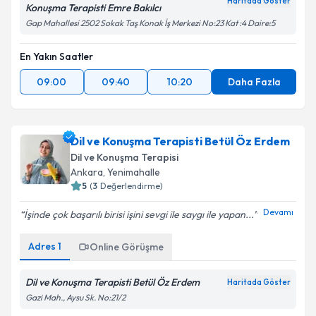
Haritada Göster
Konuşma Terapisti Emre Bakılcı
Gap Mahallesi 2502 Sokak Taş Konak İş Merkezi No:23 Kat :4 Daire:5
En Yakın Saatler
09:00
09:40
10:20
Daha Fazla
Dil ve Konuşma Terapisti Betül Öz Erdem
Dil ve Konuşma Terapisi
Ankara
,
Yenimahalle
5
(
3
Değerlendirme)
Devamı
İşinde çok başarılı birisi işini sevgi ile saygı ile yapan...
Adres
1
Online Görüşme
Dil ve Konuşma Terapisti Betül Öz Erdem
Haritada Göster
Gazi Mah., Aysu Sk. No:21/2