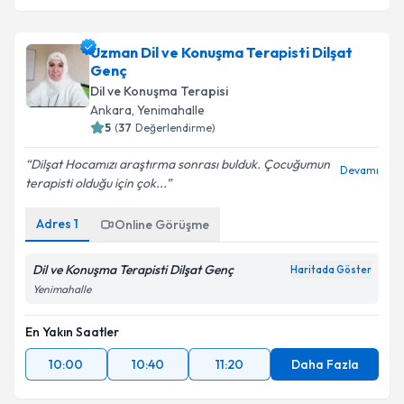
Uzman Dil ve Konuşma Terapisti Dilşat
Genç
Dil ve Konuşma Terapisi
Ankara
,
Yenimahalle
5
(
37
Değerlendirme)
Dilşat Hocamızı araştırma sonrası bulduk. Çocuğumun
Devamı
terapisti olduğu için çok...
Adres
1
Online Görüşme
Dil ve Konuşma Terapisti Dilşat Genç
Haritada Göster
Yenimahalle
En Yakın Saatler
10:00
10:40
11:20
Daha Fazla