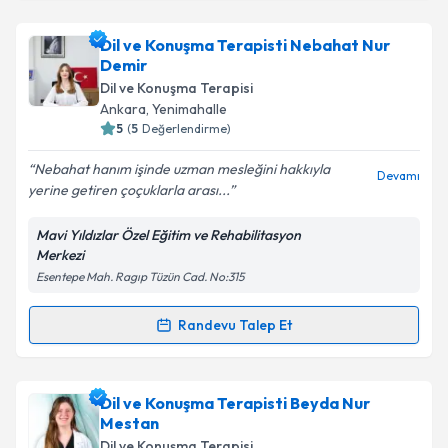
Takvim Talebini Gönder
Uzman Dil ve Konuşma Terapisti Enver Balcı
için
Dil ve Konuşma Terapisti Nebahat Nur
randevu takvimi talebi oluşturun. Size bu uzmandan
Demir
randevu almanız için bir takvim hazırlandığında e-
Dil ve Konuşma Terapisi
posta ile bilgilendireceğiz.
Ankara
,
Yenimahalle
5
(
5
Değerlendirme)
E-posta Adresiniz
Nebahat hanım işinde uzman mesleğini hakkıyla
Devamı
yerine getiren çoçuklarla arası...
Mavi Yıldızlar Özel Eğitim ve Rehabilitasyon
Kişisel verilerimin işlenmesine ilişkin
Aydınlatma
Merkezi
Metni
'ni okudum ve kişisel verilerimin belirtilen
Esentepe Mah. Ragıp Tüzün Cad. No:315
kapsamda işlenmesini kabul ediyorum.
Randevu Talep Et
Randevu Takvimi Talebi
Takvim Talebini Gönder
Dil ve Konuşma Terapisti Nebahat Nur Demir
için
Dil ve Konuşma Terapisti Beyda Nur
randevu takvimi talebi oluşturun. Size bu uzmandan
Mestan
randevu almanız için bir takvim hazırlandığında e-
Dil ve Konuşma Terapisi