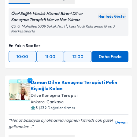
Özel Sağlık Meslek Hizmet Birimi Dil ve
Haritada Göster
Konuşma Terapisti Merve Nur Yılmaz
Çünür Mahallesi 5309 Sokak No: 1 İç kapı No :8 Kahraman Grup 3
Merkez Isparta
En Yakın Saatler
10:00
11:00
12:00
Daha Fazla
Uzman Dil ve Konuşma Terapisti Pelin
Kişioğlu Kalan
Dil ve Konuşma Terapisi
Ankara
,
Çankaya
5
(
232
Değerlendirme)
Henuz baslayali ay olmasina ragmen kizimds cok guzel
Devamı
gelismeler...