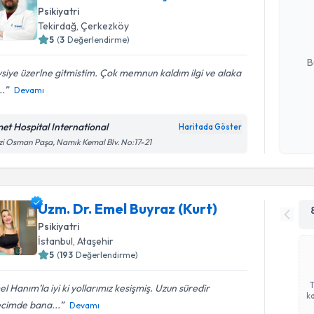
bu uzmandan
Psikiyatri
posta ile bi
Tekirdağ
, Çerkezköy
5
(
3
Değerlendirme)
E-posta Ad
B
siye üzerlne gitmistim. Çok memnun kaldım ilgi ve alaka
..
Devamı
Kişisel
okudum
met Hospital International
Haritada Göster
işlenm
i Osman Paşa, Namık Kemal Blv. No:17-21
Uzm. Dr. Emel Buyraz (Kurt)
Psikiyatri
İstanbul
, Ataşehir
5
(
193
Değerlendirme)
l Hanım’la iyi ki yollarımız kesişmiş. Uzun süredir
ka
ecimde bana...
Devamı