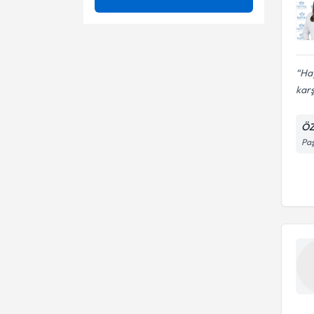
Kişilik Bozuklukları
Ünvan
Draw a person
Obsesif Kompulsif Bozukluk
Psikanalitik psikoterapi
ATATÜRK ÜNİVERSİTESİ
Hay
Panik Atak
Psikoonkoloji
karş
Doç. Dr.
Psikiyatrik Bozukluk
Psikoterapi
ÖZ
Sosyal Fobi
Paş
Takıntı