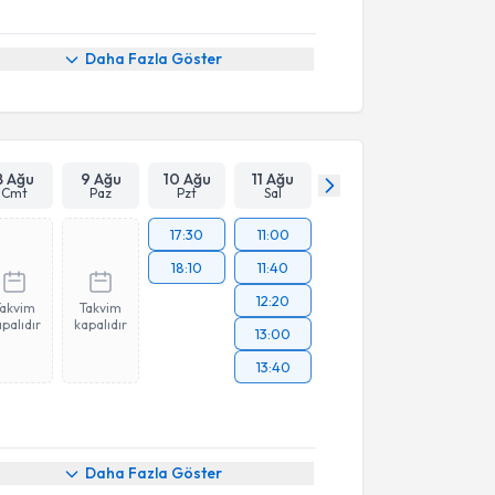
Daha Fazla Göster
8 Ağu
9 Ağu
10 Ağu
11 Ağu
Cmt
Paz
Pzt
Sal
17:30
11:00
18:10
11:40
12:20
Takvim
Takvim
palıdır
kapalıdır
13:00
13:40
Daha Fazla Göster