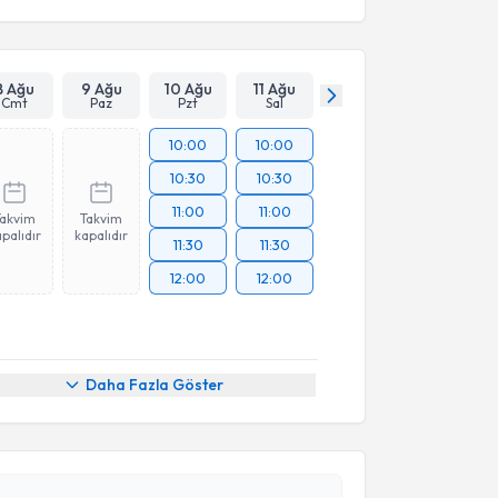
8 Ağu
9 Ağu
10 Ağu
11 Ağu
Cmt
Paz
Pzt
Sal
10:00
10:00
10:30
10:30
11:00
11:00
Takvim
Takvim
palıdır
kapalıdır
11:30
11:30
12:00
12:00
Daha Fazla Göster
akvimi Talebi
Deniz Oruç
için randevu takvimi talebi oluşturun. Size