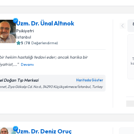
Uzm. Dr. Ünal Altınok
Psikiyatri
İstanbul
5
(
78
Değerlendirme)
 bir hekim hastalığı tedavi eder; ancak harika bir
ka
iyatrist,...
Devamı
el Doğan Tıp Merkezi
Haritada Göster
net, Ziya Gökalp Cd. No:6, 34290 Küçükçekmece/İstanbul, Turkey
Randevu T
Uzm. Dr. 
Uzm. Dr. Deniz Oruç