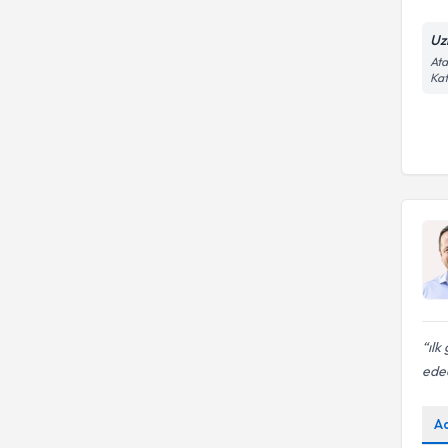
Uz
Ata
Kat
ılk
ede
A