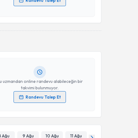
Randevu Talep Et
 verilerimin işlenmesine ilişkin
Aydınlatma Metni
'ni
 ve kişisel verilerimin belirtilen kapsamda
esini kabul ediyorum.
akvimi Talebi
Takvim Talebini Gönder
t Şimşek
için randevu takvimi talebi oluşturun. Size bu
ndevu almanız için bir takvim hazırlandığında e-
lgilendireceğiz.
resiniz
u uzmandan online randevu alabileceğin bir
takvimi bulunmuyor.
Randevu Talep Et
 verilerimin işlenmesine ilişkin
Aydınlatma Metni
'ni
 ve kişisel verilerimin belirtilen kapsamda
esini kabul ediyorum.
Takvim Talebini Gönder
8 Ağu
9 Ağu
10 Ağu
11 Ağu