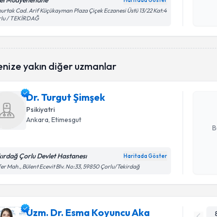
el Muayenehane
Haritada Göster
Kişisel
rtak Cad. Arif Küçükayman Plaza Çiçek Eczanesi Üstü 13/22 Kat:4
rlu / TEKİRDAĞ
okudum
işlenm
Randevu T
enize yakın diğer uzmanlar
Dr. Turgu
uzmandan ra
Dr. Turgut Şimşek
posta ile bi
Psikiyatri
E-posta Ad
Ankara
, Etimesgut
B
kırdağ Çorlu Devlet Hastanesı
Haritada Göster
Kişisel
er Mah., Bülent Ecevit Blv. No:33, 59850 Çorlu/Tekirdağ
okudum
işlenm
Uzm. Dr. Esma Koyuncu Aka