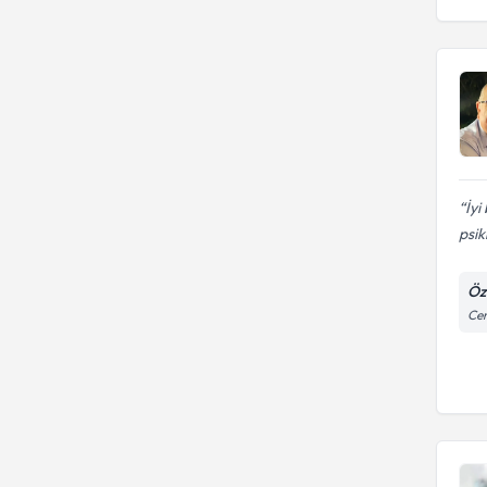
İyi
psik
Öz
Cen