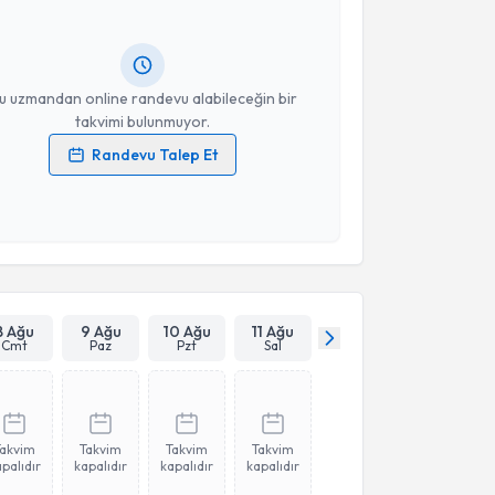
 randevu almanız için bir takvim hazırlandığında e-
lgilendireceğiz.
resiniz
u uzmandan online randevu alabileceğin bir
takvimi bulunmuyor.
Randevu Talep Et
 verilerimin işlenmesine ilişkin
Aydınlatma Metni
'ni
 ve kişisel verilerimin belirtilen kapsamda
esini kabul ediyorum.
Takvim Talebini Gönder
8 Ağu
9 Ağu
10 Ağu
11 Ağu
Cmt
Paz
Pzt
Sal
Takvim
Takvim
Takvim
Takvim
palıdır
kapalıdır
kapalıdır
kapalıdır