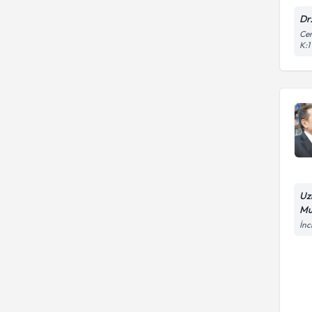
Dr
Cem
K:1
Uz
Mu
İnc