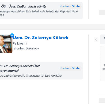
. Öğr. Üyesi Çağlar Jaicks Kliniği
Haritada Göster
alpaşa Mah. Ethem Ekin Sokak Aski Sokağı Yeşi Köşk Apt. No:4
 D:1
Uzm. Dr. Zekeriya Kökrek
Psikiyatri
İstanbul
, Bakırköy
m. Dr. Zekeriya Kökrek Özel
Haritada Göster
ka
ayenehanesi
irli Cad.Gülderen Sk. 1.Yıldız sitesi 9A Blok Kat:3 D:8