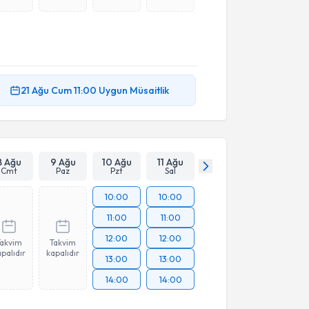
21 Ağu
Cum
11:00
Uygun Müsaitlik
8 Ağu
9 Ağu
10 Ağu
11 Ağu
Cmt
Paz
Pzt
Sal
10:00
10:00
11:00
11:00
12:00
12:00
Takvim
Takvim
palıdır
kapalıdır
13:00
13:00
14:00
14:00