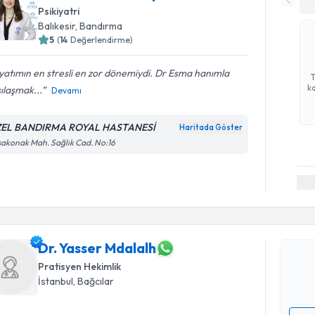
Psikiyatri
Balıkesir
, Bandırma
5
(
14
Değerlendirme)
atımın en stresli en zor dönemiydi. Dr Esma hanımla
ka
ılaşmak...
Devamı
EL BANDIRMA ROYAL HASTANESİ
Haritada Göster
akonak Mah. Sağlık Cad. No:16
Randevu T
Dr. Yasse
bu uzmandan
posta ile bi
Dr. Yasser Mdalalh
Pratisyen Hekimlik
E-posta Ad
İstanbul
, Bağcılar