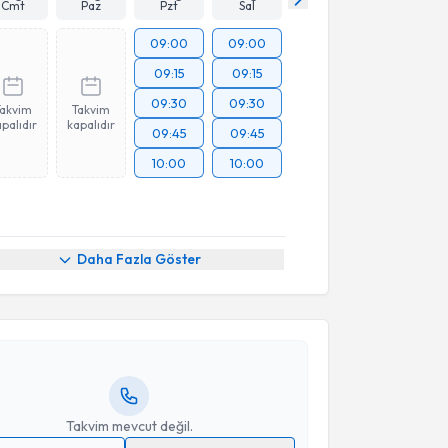
Cmt
Paz
Pzt
Sal
09:00
09:00
09:15
09:15
09:30
09:30
Takvim
Takvim
palıdır
kapalıdır
09:45
09:45
10:00
10:00
akvimi Talebi
Daha Fazla Göster
r Mdalalh
için randevu takvimi talebi oluşturun. Size
 randevu almanız için bir takvim hazırlandığında e-
lgilendireceğiz.
resiniz
Takvim mevcut değil.