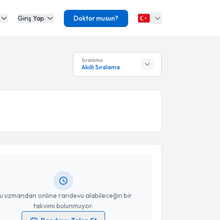
Giriş Yap
Doktor musun?
Sıralama
Akıllı Sıralama
akvimi Talebi
Cengiz Erden
için randevu takvimi talebi oluşturun.
andan randevu almanız için bir takvim
ında e-posta ile bilgilendireceğiz.
resiniz
u uzmandan online randevu alabileceğin bir
takvimi bulunmuyor.