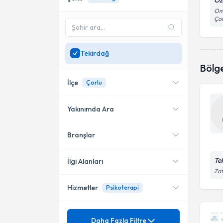
Öz
Omu
Ço
Tekirdağ
Bölg
İlçe
Çorlu
Yakınımda Ara
Branşlar
Konumuma yakın uzmanları
Çerkezköy
göster
Çorlu
Te
İlgi Alanları
Zaf
Süleymanpaşa
Hizmetler
Psikoterapi
Psikiyatri
Mezuniyet
Depresyon
Daha Fazla Filtre