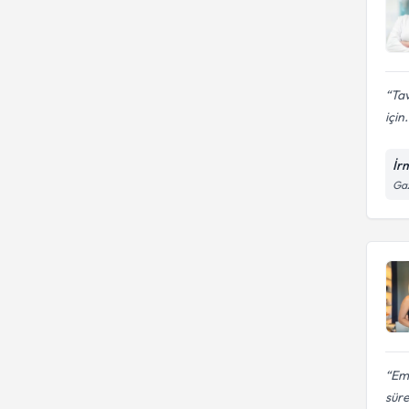
Tav
için.
İr
Gaz
Eme
sür