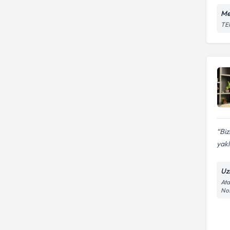
Me
TEM
Biz
yakl
Uz
Ata
No: