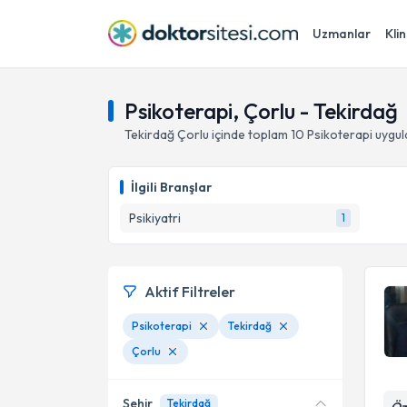
Uzmanlar
Klin
Psikoterapi, Çorlu - Tekirdağ
Tekirdağ
Çorlu
içinde toplam
10
Psikoterapi
uygul
İlgili Branşlar
Psikiyatri
1
Aktif Filtreler
Psikoterapi
Tekirdağ
Çorlu
Şehir
Tekirdağ