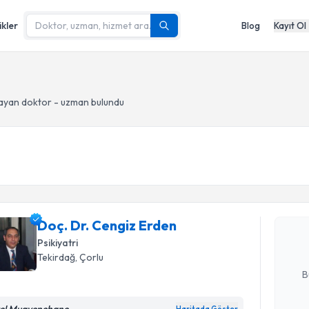
ikler
Blog
Kayıt Ol
ayan doktor - uzman bulundu
Randevu T
Doç. Dr. 
Size bu uzm
Doç. Dr. Cengiz Erden
hazırlandığ
Psikiyatri
E-posta Ad
Tekirdağ
, Çorlu
B