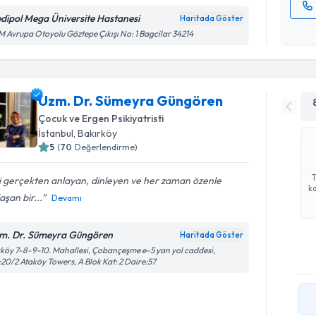
dipol Mega Üniversite Hastanesi
Haritada Göster
Kişisel
 Avrupa Otoyolu Göztepe Çıkışı No: 1 Bagcilar 34214
okudum
işlenm
Uzm. Dr. Sümeyra Güngören
Çocuk ve Ergen Psikiyatristi
İstanbul
, Bakırköy
5
(
70
Değerlendirme)
i gerçekten anlayan, dinleyen ve her zaman özenle
ka
aşan bir...
Devamı
m. Dr. Sümeyra Güngören
Haritada Göster
köy 7-8-9-10. Mahallesi, Çobançeşme e-5 yan yol caddesi,
20/2 Ataköy Towers, A Blok Kat: 2 Daire:57