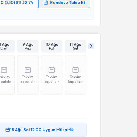
0 (850) 811 32 74
Randevu Talep Et
 verilerimin işlenmesine ilişkin
Aydınlatma Metni
'ni
 ve kişisel verilerimin belirtilen kapsamda
esini kabul ediyorum.
Takvim Talebini Gönder
8 Ağu
9 Ağu
10 Ağu
11 Ağu
Cmt
Paz
Pzt
Sal
Takvim
Takvim
Takvim
Takvim
palıdır
kapalıdır
kapalıdır
kapalıdır
18 Ağu
Sal
12:00
Uygun Müsaitlik