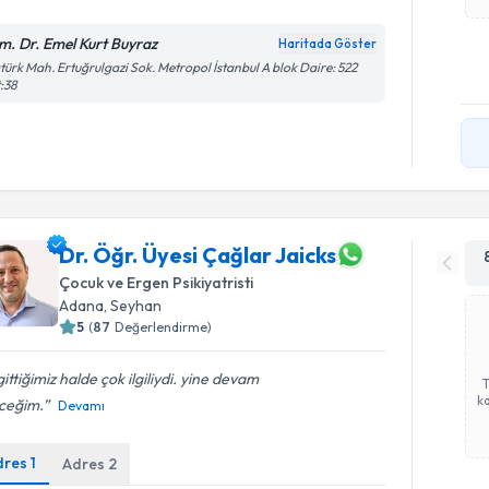
m. Dr. Emel Kurt Buyraz
Haritada Göster
türk Mah. Ertuğrulgazi Sok. Metropol İstanbul A blok Daire: 522
:38
Dr. Öğr. Üyesi Çağlar Jaicks
Çocuk ve Ergen Psikiyatristi
Adana
, Seyhan
5
(
87
Değerlendirme)
 gittiğimiz halde çok ilgiliydi. yine devam
ka
ceğim.
Devamı
dres
1
Adres
2