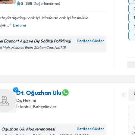
5
(
338
Değerlendirme)
tayla diyalogu cok iyi. isinde de cok iyi kesinlikle
iye...
Devamı
l Egeport Ağız ve Diş Sağlığı Polikliniği
Haritada Göster
zi Mah. Mehmet Emin Gürkan Cad. No:7/B
Dt. Oğuzhan Ulu
Diş Hekimi
İstanbul
, Bahçelievler
. Oğuzhan Ulu Muayenehanesi
Haritada Göster
ka