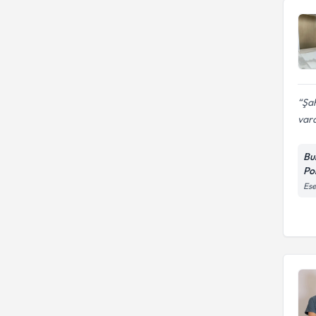
Şah
vard
Bu
Pol
Ese