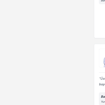
Bah
Üst
baş
Ba
Yun