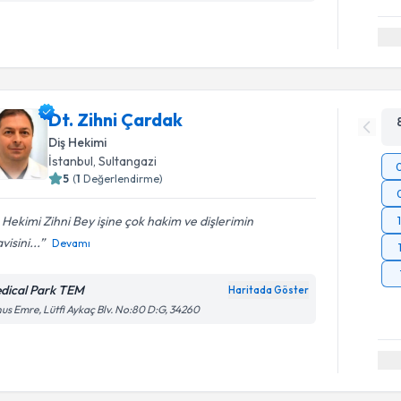
Dt. Zihni Çardak
Diş Hekimi
İstanbul
, Sultangazi
5
(
1
Değerlendirme)
 Hekimi Zihni Bey işine çok hakim ve dişlerimin
visini...
Devamı
dical Park TEM
Haritada Göster
us Emre, Lütfi Aykaç Blv. No:80 D:G, 34260
Randevu T