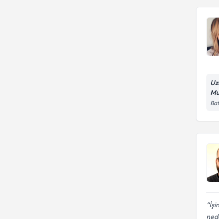
Uz
Mu
Bat
İşi
nede