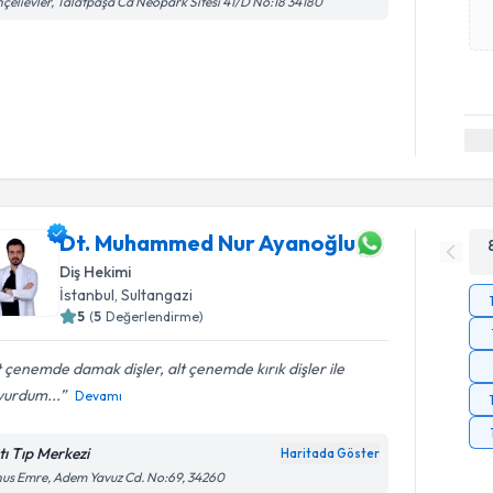
çelievler, Talatpaşa Cd Neopark Sitesi 41/D No:18 34180
Dt. Muhammed Nur Ayanoğlu
Diş Hekimi
İstanbul
, Sultangazi
5
(
5
Değerlendirme)
 çenemde damak dişler, alt çenemde kırık dişler ile
vurdum...
Devamı
tı Tıp Merkezi
Haritada Göster
us Emre, Adem Yavuz Cd. No:69, 34260