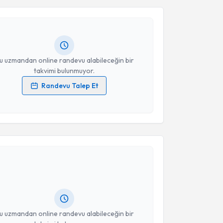
Dt. Nazenin Danış
için randevu takvimi talebi
Size bu uzmandan randevu almanız için bir takvim
ında e-posta ile bilgilendireceğiz.
resiniz
u uzmandan online randevu alabileceğin bir
takvimi bulunmuyor.
Randevu Talep Et
 verilerimin işlenmesine ilişkin
Aydınlatma Metni
'ni
 ve kişisel verilerimin belirtilen kapsamda
esini kabul ediyorum.
akvimi Talebi
Takvim Talebini Gönder
Sinan Kocamanoğlu
için randevu takvimi talebi
Size bu uzmandan randevu almanız için bir takvim
ında e-posta ile bilgilendireceğiz.
resiniz
u uzmandan online randevu alabileceğin bir