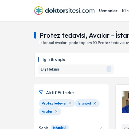
Uzmanlar
Klin
Protez tedavisi, Avcılar - İsta
İstanbul
Avcılar
içinde toplam
10
Protez tedavisi
u
İlgili Branşlar
Diş Hekimi
1
Aktif Filtreler
Protez tedavisi
İstanbul
Avcılar
Şehir
İstanbul