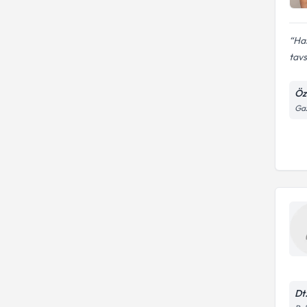
Has
tavs
Öze
Ga
Dt