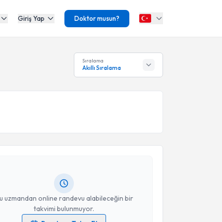
Giriş Yap
Doktor musun?
Sıralama
Akıllı Sıralama
akvimi Talebi
 Arslan
için randevu takvimi talebi oluşturun. Size bu
ndevu almanız için bir takvim hazırlandığında e-
lgilendireceğiz.
resiniz
u uzmandan online randevu alabileceğin bir
takvimi bulunmuyor.