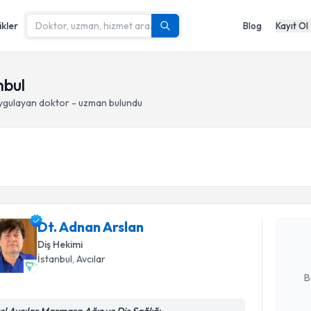
ikler
Blog
Kayıt Ol
nbul
ygulayan doktor - uzman bulundu
Randevu T
Dt. Adnan
uzmandan ra
Dt. Adnan Arslan
posta ile bi
Diş Hekimi
İstanbul
, Avcılar
E-posta Ad
B