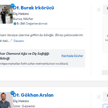
Dt. Burak Irkörücü
Diş Hekimi
Bursa
, Nilüfer
5
(
361
Değerlendirme)
sen tavsiye üzerine gittim bu kliniğe. Biraz çekincelerim
ka
ı taki...
Devamı
lvar Diamond Ağız ve Diş Sağlığğı
Haritada Göster
ikliniği
ntepe mahallesi fatih sultan mehmet bulvari no:86a/d,
Dt. Gökhan Arslan
Diş Hekimi
İzmir
, Gaziemir