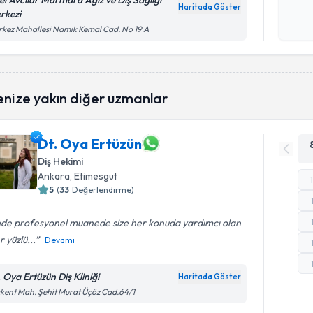
el Avcılar Marmara Ağız ve Diş Sağlığı
Haritada Göster
rkezi
Kişisel
kez Mahallesi Namik Kemal Cad. No 19 A
okudum
işlenm
enize yakın diğer uzmanlar
Dt. Oya Ertüzün
Diş Hekimi
Ankara
, Etimesgut
5
(
33
Değerlendirme)
inde profesyonel muanede size her konuda yardımcı olan
r yüzlü...
Devamı
. Oya Ertüzün Diş Kliniği
Haritada Göster
kent Mah. Şehit Murat Üçöz Cad.64/1