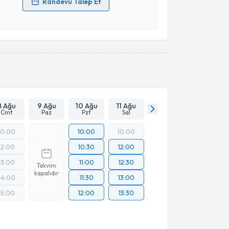
Randevu Talep Et
 verilerimin işlenmesine ilişkin
Aydınlatma Metni
'ni
 ve kişisel verilerimin belirtilen kapsamda
esini kabul ediyorum.
Takvim Talebini Gönder
8 Ağu
9 Ağu
10 Ağu
11 Ağu
Cmt
Paz
Pzt
Sal
10:00
10:00
10:00
12:00
10:30
12:00
13:00
11:00
12:30
Takvim
kapalıdır
14:00
11:30
13:00
15:00
12:00
13:30