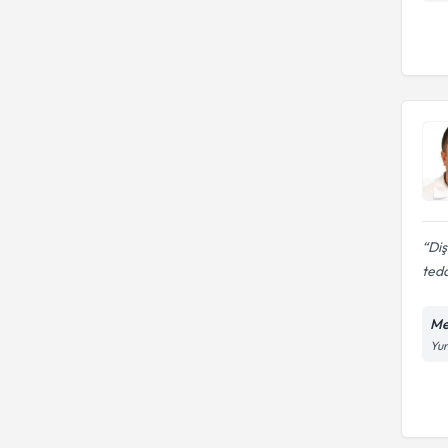
Diş
teda
Me
Yun