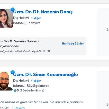
Uzm. Dr. 
oluşturun. 
Uzm. Dr. Dt. Nazenin Danış
hazırlandığ
Diş Hekimi
+
1
diğer
İstanbul
, Esenyurt
E-posta Ad
B
m.Dr.Dt. Nazenin Danışvar
Haritada Göster
ayenehanesi
Kişisel
talgazi Mahallesi, Cumhuriyet Cd No:39
okudum
işlenm
Randevu T
Uzm. Dt. Sinan Kocamanoğlu
Uzm. Dt. 
Diş Hekimi
+
1
diğer
oluşturun. 
İstanbul
, Büyükçekmece
hazırlandığ
5
(
1
Değerlendirme)
E-posta Ad
nde uzman ve güvenilir bir hekim. Ön dişimdeki problem
B
niyle...
Devamı