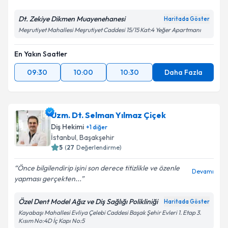
Dt. Zekiye Dikmen Muayenehanesi
Haritada Göster
Meşrutiyet Mahallesi Meşrutiyet Caddesi 15/15 Kat:4 Yeğer Apartmanı
En Yakın Saatler
09:30
10:00
10:30
Daha Fazla
Uzm. Dt. Selman Yılmaz Çiçek
Diş Hekimi
+
1
diğer
İstanbul
, Başakşehir
5
(
27
Değerlendirme)
Önce bilgilendirip işini son derece titizlikle ve özenle
Devamı
yapması gerçekten...
Özel Dent Model Ağız ve Diş Sağlığı Polikliniği
Haritada Göster
Kayabaşı Mahallesi Evliya Çelebi Caddesi Başak Şehir Evleri 1. Etap 3.
Kısım No:4D İç Kapı No:5