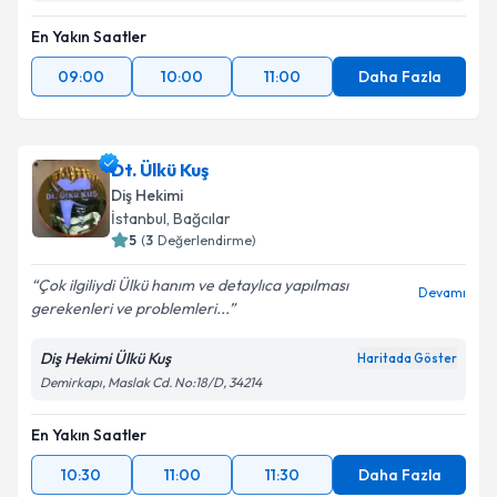
En Yakın Saatler
09:00
10:00
11:00
Daha Fazla
Dt. Ülkü Kuş
Diş Hekimi
İstanbul
, Bağcılar
5
(
3
Değerlendirme)
Çok ilgiliydi Ülkü hanım ve detaylıca yapılması
Devamı
gerekenleri ve problemleri...
Diş Hekimi Ülkü Kuş
Haritada Göster
Demirkapı, Maslak Cd. No:18/D, 34214
En Yakın Saatler
10:30
11:00
11:30
Daha Fazla