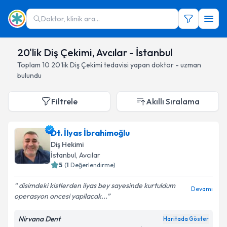
Doktor, klinik ara...
20'lik Diş Çekimi, Avcılar - İstanbul
Toplam
10
20'lik Diş Çekimi
tedavisi yapan doktor - uzman
bulundu
Filtrele
Akıllı Sıralama
Dt. İlyas İbrahimoğlu
Diş Hekimi
İstanbul
, Avcılar
5
(
1
Değerlendirme)
disimdeki kistlerden ilyas bey sayesinde kurtuldum
Devamı
operasyon oncesi yapilacak...
Nirvana Dent
Haritada Göster