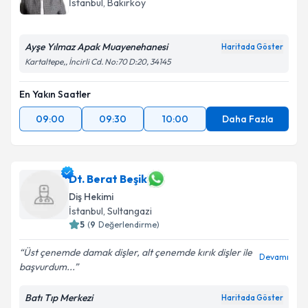
İstanbul
, Bakırköy
Ayşe Yılmaz Apak Muayenehanesi
Haritada Göster
Kartaltepe,, İncirli Cd. No:70 D:20, 34145
En Yakın Saatler
09:00
09:30
10:00
Daha Fazla
Dt. Berat Beşik
Diş Hekimi
İstanbul
, Sultangazi
5
(
9
Değerlendirme)
Üst çenemde damak dişler, alt çenemde kırık dişler ile
Devamı
başvurdum...
Batı Tıp Merkezi
Haritada Göster