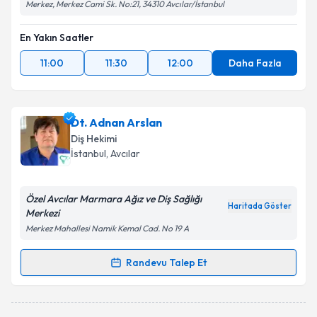
Merkez, Merkez Cami Sk. No:21, 34310 Avcılar/İstanbul
En Yakın Saatler
11:00
11:30
12:00
Daha Fazla
Dt. Adnan Arslan
Diş Hekimi
İstanbul
, Avcılar
Özel Avcılar Marmara Ağız ve Diş Sağlığı
Haritada Göster
Merkezi
Merkez Mahallesi Namik Kemal Cad. No 19 A
Randevu Talep Et
Randevu Takvimi Talebi
Dt. Adnan Arslan
için randevu takvimi talebi