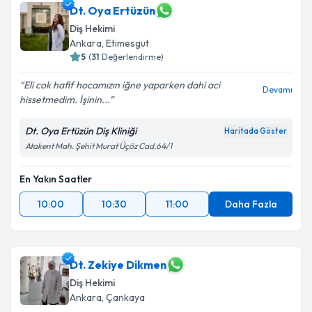
Dt. Oya Ertüzün
Diş Hekimi
Ankara
, Etimesgut
5
(
31
Değerlendirme)
Eli cok hafif hocamızın iğne yaparken dahi aci
Devamı
hissetmedim. İşinin...
Dt. Oya Ertüzün Diş Kliniği
Haritada Göster
Atakent Mah. Şehit Murat Üçöz Cad.64/1
En Yakın Saatler
10:00
10:30
11:00
Daha Fazla
Dt. Zekiye Dikmen
Diş Hekimi
Ankara
, Çankaya