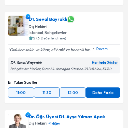
Dt. Seval Bayraklı
Diş Hekimi
İstanbul
, Bahçelievler
5
(
6
Değerlendirme)
Devamı
Oldukca sakin ve kibar, eli hafif ve becerili bir...
Dt. Seval Bayraklı
Haritada Göster
Bahçelievler Merkez, Dizer Sk. Armağan Sitesi no:1/1 D:B blok, 34180
En Yakın Saatler
11:00
11:30
12:00
Daha Fazla
Dr. Öğr. Üyesi Dt. Ayşe Yılmaz Apak
Diş Hekimi
+
1
diğer