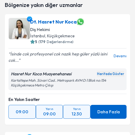
Bölgenize yakın diğer uzmanlar
oluşturun. Size bu uzmandan randevu almanız için bir
takvim hazırlandığında e-posta ile bilgilendireceğiz.
Dt. Hasret Nur Koca
E-posta Adresiniz
Diş Hekimi
İstanbul
, Küçükçekmece
5
(
179
Değerlendirme)
Kişisel verilerimin işlenmesine ilişkin
Aydınlatma
İsinde cok profesyonel cok nazik hep güler yüzlü isini
Devamı
Metni
'ni okudum ve kişisel verilerimin belirtilen
cok...
kapsamda işlenmesini kabul ediyorum.
Hasret Nur Koca Muayenehanesi
Haritada Göster
Kartaltepe Mah. Süvari Cad.. Metropark AVM D:1 Blok no:154
Takvim Talebini Gönder
Küçükçekmece Metro Çıkışı
En Yakın Saatler
Yarın
Yarın
09:00
Daha Fazla
09:00
12:30