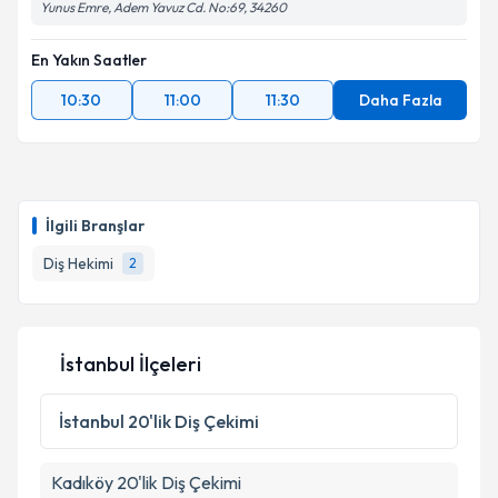
Yunus Emre, Adem Yavuz Cd. No:69, 34260
En Yakın Saatler
10:30
11:00
11:30
Daha Fazla
İlgili Branşlar
Diş Hekimi
2
İstanbul İlçeleri
İstanbul
20'lik Diş Çekimi
Kadıköy
20'lik Diş Çekimi