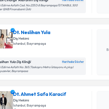
bil Cihangir Alibrahim Diş Kliniği
Haritada Göster
Kişisel
i Edirne Asfaltı Cad. No:233 D:8 Bayrampaşa/İSTANBUL 500
Randevu T
er QNB Finansbank Üstü
okudum
işlenm
Dt. Neslih
uzmandan ra
Dt. Neslihan Yula
posta ile bi
Diş Hekimi
E-posta Ad
İstanbul
, Bayrampaşa
B
lihan Yula Diş Kliniği
Haritada Göster
Kişisel
i Edirne Asfaltı No: 365 (Taskopru Metro İstasyonu A çıkışı)
yuzevler, Bayrampasa
okudum
Randevu T
işlenm
Dt. Ahmet
Dt. Ahmet Safa Karacif
Size bu uzm
Diş Hekimi
hazırlandığ
İstanbul
, Bayrampaşa