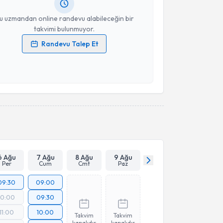
resiniz
u uzmandan online randevu alabileceğin bir
takvimi bulunmuyor.
Randevu Talep Et
 verilerimin işlenmesine ilişkin
Aydınlatma Metni
'ni
 ve kişisel verilerimin belirtilen kapsamda
esini kabul ediyorum.
Takvim Talebini Gönder
6 Ağu
7 Ağu
8 Ağu
9 Ağu
Per
Cum
Cmt
Paz
09:30
09:00
10:00
09:30
11:00
10:00
Takvim
Takvim
kapalıdır
kapalıdır