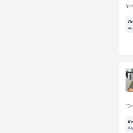
İşini
Dt
Ata
Çok
Bos
Bağ