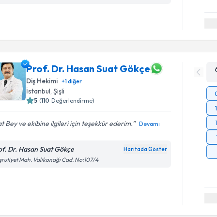
Prof. Dr. Hasan Suat Gökçe
Diş Hekimi
+
1
diğer
İstanbul
, Şişli
5
(
110
Değerlendirme)
t Bey ve ekibine ilgileri için teşekkür ederim.
Devamı
of. Dr. Hasan Suat Gökçe
Haritada Göster
rutiyet Mah. Valikonağı Cad. No:107/4