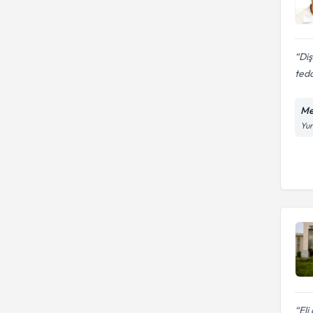
Diş
teda
Me
Yun
Eli