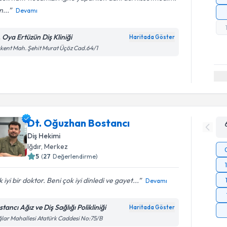
n...
Devamı
. Oya Ertüzün Diş Kliniği
Haritada Göster
kent Mah. Şehit Murat Üçöz Cad.64/1
Dt. Oğuzhan Bostancı
Diş Hekimi
Iğdır
, Merkez
5
(
27
Değerlendirme)
 iyi bir doktor. Beni çok iyi dinledi ve gayet...
Devamı
tancı Ağız ve Diş Sağlığı Polikliniği
Haritada Göster
lar Mahallesi Atatürk Caddesi No:75/B