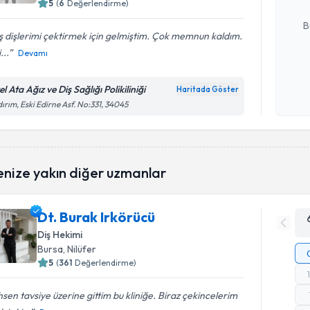
5
(
6
Değerlendirme)
E-posta Ad
B
 dişlerimi çektirmek için gelmiştim. Çok memnun kaldım.
...
Devamı
Kişisel
okudum
l Ata Ağız ve Diş Sağlığı Polikiliniği
Haritada Göster
işlenm
dırım, Eski Edirne Asf. No:331, 34045
enize yakın diğer uzmanlar
Dt. Burak Irkörücü
Diş Hekimi
Bursa
, Nilüfer
5
(
361
Değerlendirme)
sen tavsiye üzerine gittim bu kliniğe. Biraz çekincelerim