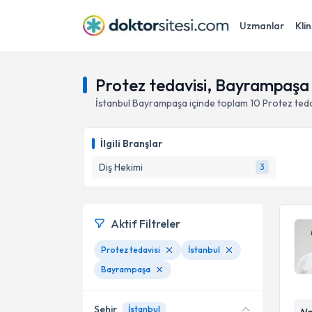
Uzmanlar
Klin
Protez tedavisi, Bayrampaşa 
İstanbul
Bayrampaşa
içinde toplam
10
Protez teda
İlgili Branşlar
Diş Hekimi
3
Aktif Filtreler
Protez tedavisi
İstanbul
Bayrampaşa
Şehir
İstanbul