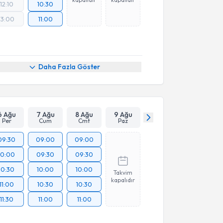
12:10
10:30
13:00
11:00
Daha Fazla Göster
6 Ağu
7 Ağu
8 Ağu
9 Ağu
Per
Cum
Cmt
Paz
09:30
09:00
09:00
10:00
09:30
09:30
10:30
10:00
10:00
Takvim
kapalıdır
11:00
10:30
10:30
11:30
11:00
11:00