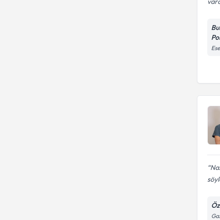
vard
Bu
Pol
Ese
Naz
söyl
Öze
Ga