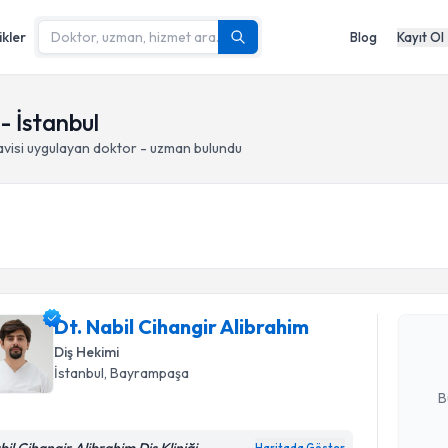
ikler
Blog
Kayıt Ol
- İstanbul
visi
uygulayan doktor - uzman bulundu
Randevu T
Dt. Nabil 
oluşturun. 
Dt. Nabil Cihangir Alibrahim
hazırlandığ
Diş Hekimi
E-posta Ad
İstanbul
, Bayrampaşa
B