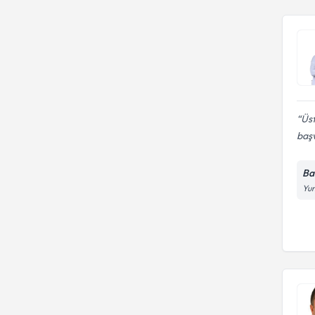
Üst
baş
Ba
Yun