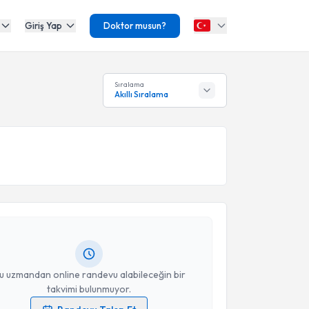
Giriş Yap
Doktor musun?
Sıralama
Akıllı Sıralama
akvimi Talebi
Cihangir Alibrahim
için randevu takvimi talebi
Size bu uzmandan randevu almanız için bir takvim
ında e-posta ile bilgilendireceğiz.
resiniz
u uzmandan online randevu alabileceğin bir
takvimi bulunmuyor.