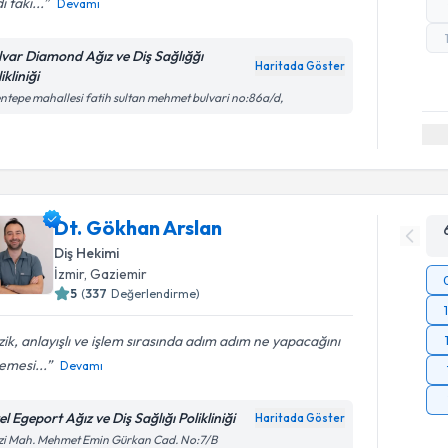
ı taki...
Devamı
lvar Diamond Ağız ve Diş Sağlığğı
Haritada Göster
ikliniği
ntepe mahallesi fatih sultan mehmet bulvari no:86a/d,
Dt. Gökhan Arslan
Diş Hekimi
İzmir
, Gaziemir
5
(
337
Değerlendirme)
ik, anlayışlı ve işlem sırasında adım adım ne yapacağını
emesi...
Devamı
l Egeport Ağız ve Diş Sağlığı Polikliniği
Haritada Göster
zi Mah. Mehmet Emin Gürkan Cad. No:7/B