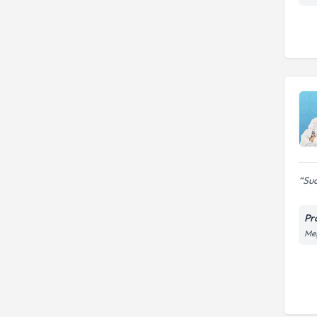
Sua
Pr
Meş