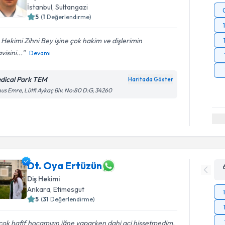
İstanbul
, Sultangazi
5
(
1
Değerlendirme)
 Hekimi Zihni Bey işine çok hakim ve dişlerimin
visini...
Devamı
dical Park TEM
Haritada Göster
us Emre, Lütfi Aykaç Blv. No:80 D:G, 34260
Dt. Oya Ertüzün
Diş Hekimi
Ankara
, Etimesgut
5
(
31
Değerlendirme)
 cok hafif hocamızın iğne yaparken dahi aci hissetmedim.