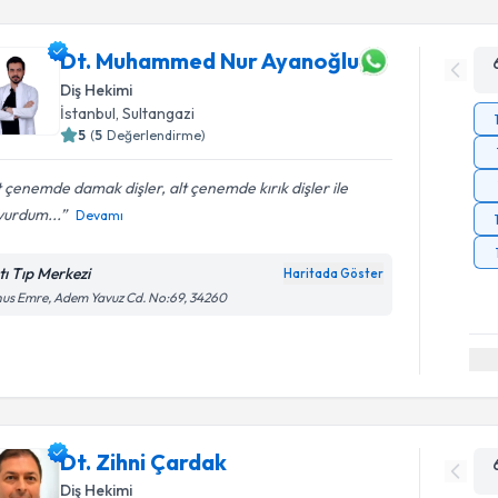
Dt. Muhammed Nur Ayanoğlu
Diş Hekimi
İstanbul
, Sultangazi
5
(
5
Değerlendirme)
 çenemde damak dişler, alt çenemde kırık dişler ile
vurdum...
Devamı
tı Tıp Merkezi
Haritada Göster
us Emre, Adem Yavuz Cd. No:69, 34260
Dt. Zihni Çardak
Diş Hekimi